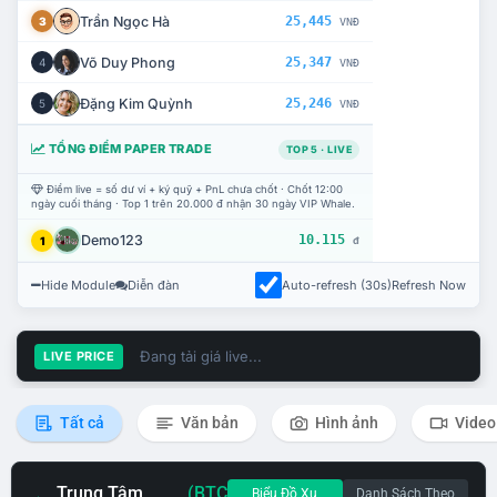
Trần Ngọc Hà
25,445
3
VNĐ
Võ Duy Phong
25,347
4
VNĐ
Đặng Kim Quỳnh
25,246
5
VNĐ
TỔNG ĐIỂM PAPER TRADE
TOP 5 · LIVE
Điểm live = số dư ví + ký quỹ + PnL chưa chốt · Chốt 12:00
ngày cuối tháng · Top 1 trên 20.000 đ nhận 30 ngày VIP Whale.
Demo123
10.115
1
đ
Hide Module
Diễn đàn
Auto-refresh (30s)
Refresh Now
Đang tải giá live...
LIVE PRICE
Tất cả
Văn bản
Hình ảnh
Video
Trung Tâm
(BTC
Biểu Đồ Xu
Danh Sách Theo