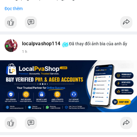
#binancesquare
#cryptonews
#wintermute
#sec
#etf
Đọc thêm
$btc $eth
#vlikevn
#titanbot
📰 Nguồn: CoinDesk
localpvashop114
Đã thay đổi ảnh bìa của anh ấy
1 h