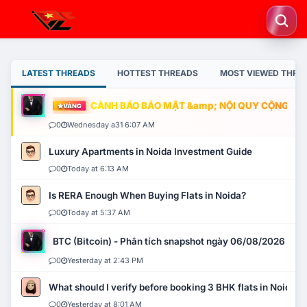
LATEST THREADS
HOTTEST THREADS
MOST VIEWED THRE
CẢNH BÁO BẢO MẬT &amp; NỘI QUY CỘNG ĐỒNG
VÀNG
0
Wednesday a31 6:07 AM
Luxury Apartments in Noida Investment Guide
0
Today at 6:13 AM
Is RERA Enough When Buying Flats in Noida?
0
Today at 5:37 AM
BTC (Bitcoin) - Phân tích snapshot ngày 06/08/2026
0
Yesterday at 2:43 PM
What should I verify before booking 3 BHK flats in Noida?
0
Yesterday at 8:01 AM