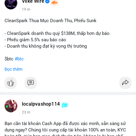
Vlike Wire
19 m
CleanSpark Thua Mục Doanh Thu, Phiếu Sunk
- CleanSpark doanh thu quý $138M, thấp hơn dự báo
- Phiếu giảm 5.5% sau báo cáo
- Doanh thu không đạt kỳ vọng thị trường
$btc
#btc
Đọc thêm
#vlikevn
#titanbot
📰 Nguồn: Cointelegraph
localpvashop114
23 m
Bạn cần tài khoản Cash App đã được xác minh, sẵn sàng sử
dụng ngay? Chúng tôi cung cấp tài khoản 100% an toàn, KYC