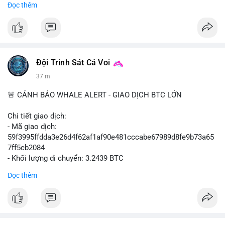
Đọc thêm
#binancesquare
#cryptonews
#mica
#stripe
#bridge
#eu
#luxembourg
$btc $eth
Đội Trinh Sát Cá Voi
#vlikevn
#titanbot
37 m
📰 Nguồn: Cointelegraph
🚨 CẢNH BÁO WHALE ALERT - GIAO DỊCH BTC LỚN
Chi tiết giao dịch:
- Mã giao dịch:
59f3995ffdda3e26d4f62af1af90e481cccabe67989d8fe9b73a65
7ff5cb2084
- Khối lượng di chuyển: 3.2439 BTC
- Giá trị ước tính: $210,129.95 USD (theo thị giá $64,777.90
Đọc thêm
USD)
- Thời gian: 09:19:53 2026-08-07 UTC
Nhận định phân tích:
Giao dịch 3.2439 BTC trị giá hơn 210 nghìn USD được phát