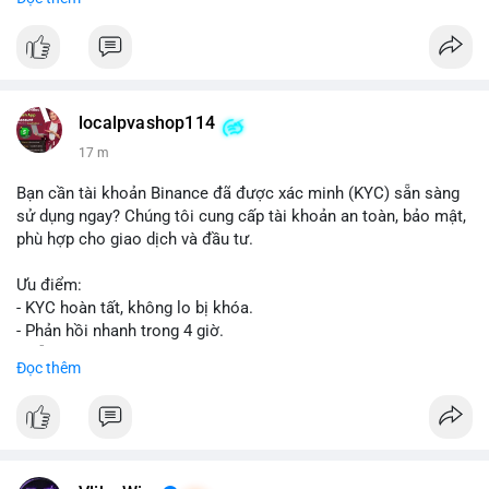
📞 WhatsApp: +1 660 215-8938
✈️ Telegram: @localpvashop
📧 Email: localpvashop@gmail.com
Mua tài khoản Reddit ngay hôm nay để phát triển chiến dịch
của bạn!
localpvashop114
17 m
Bạn cần tài khoản Binance đã được xác minh (KYC) sẵn sàng
sử dụng ngay? Chúng tôi cung cấp tài khoản an toàn, bảo mật,
phù hợp cho giao dịch và đầu tư.
Ưu điểm:
- KYC hoàn tất, không lo bị khóa.
- Phản hồi nhanh trong 4 giờ.
- Hỗ trợ tận tình 24/7.
Đọc thêm
Liên hệ ngay để được tư vấn:
📞 WhatsApp: +1 660 215-8938
✈️ Telegram: @localpvashop