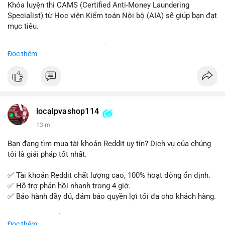
Khóa luyện thi CAMS (Certified Anti-Money Laundering
Specialist) từ Học viện Kiểm toán Nội bộ (AIA) sẽ giúp bạn đạt
mục tiêu.
Chương trình được thiết kế bởi các chuyên gia hàng đầu, bao
Đọc thêm
gồm tài liệu toàn diện, câu hỏi thực hành, bài thi thử sát thực
tế và lớp học trực tuyến linh hoạt.
Xây dựng nền tảng kiến thức AML vững chắc và tự tin bước
vào kỳ thi CAMS với sự chuẩn bị tốt nhất.
localpvashop114
Đăng ký ngay hôm nay để nâng cao năng lực và mở rộng cơ
13 m
hội nghề nghiệp trong lĩnh vực tài chính!
Bạn đang tìm mua tài khoản Reddit uy tín? Dịch vụ của chúng
tôi là giải pháp tốt nhất.
✅ Tài khoản Reddit chất lượng cao, 100% hoạt động ổn định.
✅ Hỗ trợ phản hồi nhanh trong 4 giờ.
✅ Bảo hành đầy đủ, đảm bảo quyền lợi tối đa cho khách hàng.
Liên hệ ngay để được tư vấn và đặt mua:
Đọc thêm