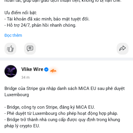
hoàn tất, giúp bạn giao dịch thuận tiện, không lo bị hạn chế.
Ưu điểm nổi bật:
- Tài khoản đã xác minh, bảo mật tuyệt đối.
- Hỗ trợ 24/7, phản hồi nhanh chóng.
- Giao dịch minh bạch, đáng tin cậy.
Đọc thêm
Liên hệ ngay để được tư vấn và sở hữu tài khoản ngay hôm
nay:
📞 WhatsApp: +1 660 215-8938
✈️ Telegram: @localpvashop
📧 Email: localpvashop@gmail.com
Vlike Wire
34 m
Bridge của Stripe gia nhập danh sách MiCA EU sau phê duyệt
Luxembourg
- Bridge, công ty con Stripe, đăng ký MiCA EU.
- Phê duyệt từ Luxembourg cho phép hoạt động hợp pháp.
- Bridge trở thành nhà cung cấp được quy định trong khung
pháp lý crypto EU.
- Tác động: tăng tính minh bạch, uy tín, mở rộng dịch vụ crypto.