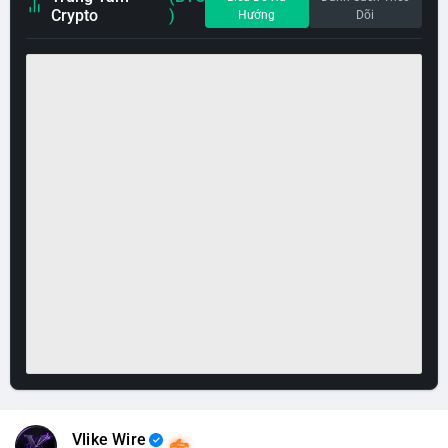
Crypto
)
Hướng
Dõi
Vlike Wire