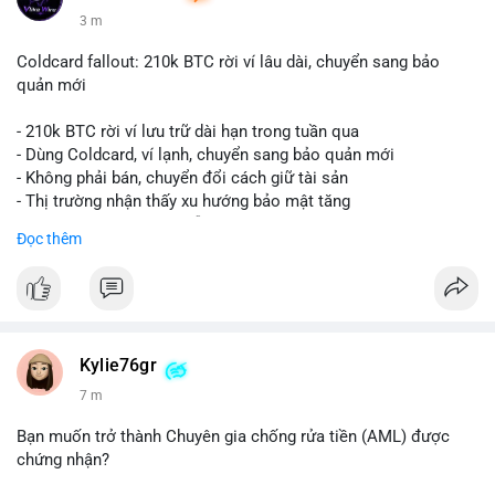
3 m
Coldcard fallout: 210k BTC rời ví lâu dài, chuyển sang bảo
quản mới
- 210k BTC rời ví lưu trữ dài hạn trong tuần qua
- Dùng Coldcard, ví lạnh, chuyển sang bảo quản mới
- Không phải bán, chuyển đổi cách giữ tài sản
- Thị trường nhận thấy xu hướng bảo mật tăng
- BTC tiếp tục giữ vị trí dẫn đầu
Đọc thêm
#binancesquare
#cryptonews
#btc
$btc
#vlikevn
#titanbot
Kylie76gr
7 m
📰 Nguồn: CoinDesk
Bạn muốn trở thành Chuyên gia chống rửa tiền (AML) được
chứng nhận?