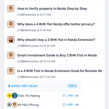
How to Verify property in Noida Step by Step
0
Yesterday at 6:57 AM
Why does a 4 BHK flat Noida offer better privacy?
0
Yesterday at 6:30 AM
Why should I buy a 3 BHK flat in Noida Extension?
0
Wednesday a31 6:25 AM
Smart Investment Guide to Buy 2 BHK Flat in Noida
0
Wednesday a31 6:20 AM
Is a 4 BHK Flat in Noida Extension Good for Remote Work?
0
Wednesday a31 5:26 AM
BẢNG XẾP HẠNG
TOP 5
Trần Thị Hương
25,548
1
VNĐ
Võ Hữu Phong
25,446
2
VNĐ