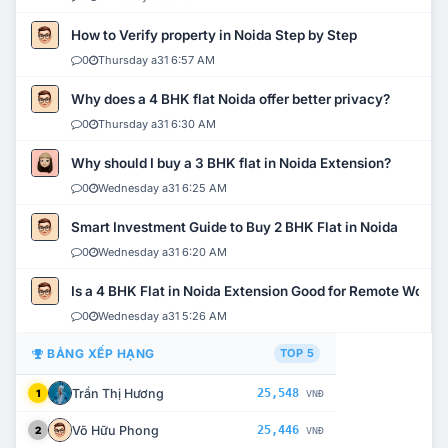
How to Verify property in Noida Step by Step
0
Thursday a31 6:57 AM
Why does a 4 BHK flat Noida offer better privacy?
0
Thursday a31 6:30 AM
Why should I buy a 3 BHK flat in Noida Extension?
0
Wednesday a31 6:25 AM
Smart Investment Guide to Buy 2 BHK Flat in Noida
0
Wednesday a31 6:20 AM
Is a 4 BHK Flat in Noida Extension Good for Remote Work?
0
Wednesday a31 5:26 AM
BẢNG XẾP HẠNG
TOP 5
Trần Thị Hương
25,548
1
VNĐ
Võ Hữu Phong
25,446
2
VNĐ