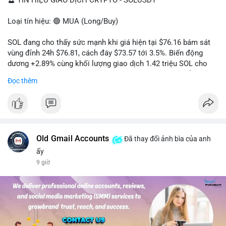
🔮 TÍN HIỆU GIAO DỊCH CRYPTO - SOLUSDT
Loại tín hiệu: 🟢 MUA (Long/Buy)
SOL đang cho thấy sức mạnh khi giá hiện tại $76.16 bám sát
vùng đỉnh 24h $76.81, cách đáy $73.57 tới 3.5%. Biến động
dương +2.89% cùng khối lượng giao dịch 1.42 triệu SOL cho
thấy lực cầu chủ động đang chiếm ưu thế, phe mua kiểm soát
Đọc thêm
hoàn toàn nhịp điều chỉnh.
Khuyến nghị giao dịch cụ thể:
- Vùng Entry: 75.80 - 76.20 (chờ retest vùng kháng cự cũ thành
hỗ trợ)
- Mục tiêu chốt lời: TP1: 77.50, TP2: 78.80
Old Gmail Accounts
Đã thay đổi ảnh bìa của anh
- Cắt lỗ: 74.90 (dưới vùng hỗ trợ gần nhất)
ấy
9 giờ
Quản trị vốn: Khối lượng vào lệnh tối đa 2-3% tài khoản, ưu tiên
chốt 50% vị thế tại TP1 và dời stop loss về điểm hòa vốn.
#solusdt
#longsol
#vung76
#breakoutsol
#lenhmuasol