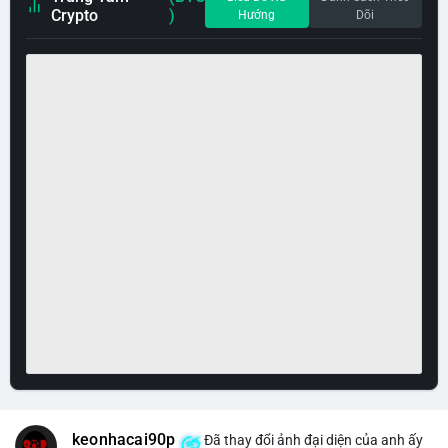
Crypto
)
Hướng
Dõi
keonhacai90p
Đã thay đổi ảnh đại diện của anh ấy