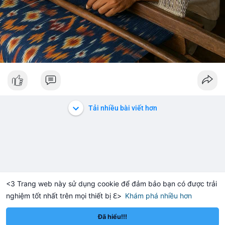
Tải nhiều bài viết hơn
<3 Trang web này sử dụng cookie để đảm bảo bạn có được trải
nghiệm tốt nhất trên mọi thiết bị ℇ>
Khám phá nhiều hơn
Solana
BNB
14.39
$76.01
$60
-0.12%
SOL
+1.82%
BNB
Đã hiểu!!!