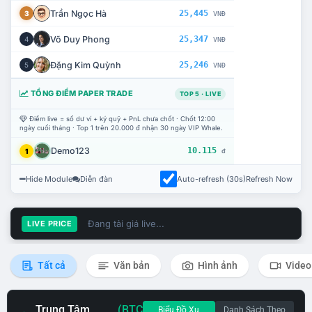
Trần Ngọc Hà
25,445
3
VNĐ
Võ Duy Phong
25,347
4
VNĐ
Đặng Kim Quỳnh
25,246
5
VNĐ
TỔNG ĐIỂM PAPER TRADE
TOP 5 · LIVE
Điểm live = số dư ví + ký quỹ + PnL chưa chốt · Chốt 12:00
ngày cuối tháng · Top 1 trên 20.000 đ nhận 30 ngày VIP Whale.
Demo123
10.115
1
đ
Hide Module
Diễn đàn
Auto-refresh (30s)
Refresh Now
Đang tải giá live...
LIVE PRICE
Tất cả
Văn bản
Hình ảnh
Video
Trung Tâm
(BTC
Biểu Đồ Xu
Danh Sách Theo