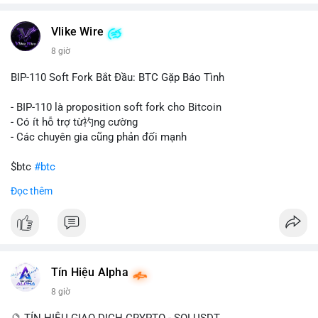
chuyển trong một giao dịch duy nhất cho thấy dấu hiệu của
một tổ chức hoặc cá nhân sở hữu lượng tài sản lớn. Động thái
Vlike Wire
này có thể phản ánh ba kịch bản chính: thứ nhất, cá voi đang
chuẩn bị thanh khoản bằng cách chuyển lên sàn giao dịch, tạo
8 giờ
áp lực bán tiềm năng; thứ hai, tài sản được chuyển vào ví lạnh
để nắm giữ dài hạn, thể hiện niềm tin vào xu hướng tăng; thứ
BIP-110 Soft Fork Bắt Đầu: BTC Gặp Báo Tình
ba, hành vi chia tách hoặc tái cấu trúc danh mục nhằm phân
tán rủi ro. Với mức giá 65K, khối lượng này không quá lớn để
- BIP-110 là proposition soft fork cho Bitcoin
gây sốc thanh khoản tức thời, nhưng vẫn đủ sức tạo biến động
- Có ít hỗ trợ từ礿ng cường
tâm lý ngắn hạn nếu hướng đến sàn tập trung.
- Các chuyên gia cũng phản đối mạnh
Lời khuyên cho nhà đầu tư nhỏ lẻ:
$btc
#btc
Theo dõi các giao dịch tiếp theo từ cùng địa chỉ ví để xác nhận
Đọc thêm
hướng đi của dòng tiền. Tránh hành động theo cảm xúc, ưu
#vlikevn
#titanbot
tiên quản trị rủi ro và không mở vị thế lớn trước khi có tín hiệu
rõ ràng về đích đến của số BTC này.
📰 Nguồn: CoinDesk
#94dot58btc
#vilanh
#chuyentiencavoi
#btcmempool
#dongtienlon
Tín Hiệu Alpha
8 giờ