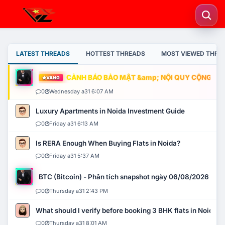
LATEST THREADS
HOTTEST THREADS
MOST VIEWED THRE
CẢNH BÁO BẢO MẬT &amp; NỘI QUY CỘNG ĐỒNG
VÀNG
0
Wednesday a31 6:07 AM
Luxury Apartments in Noida Investment Guide
0
Friday a31 6:13 AM
Is RERA Enough When Buying Flats in Noida?
0
Friday a31 5:37 AM
BTC (Bitcoin) - Phân tích snapshot ngày 06/08/2026
0
Thursday a31 2:43 PM
What should I verify before booking 3 BHK flats in Noida?
0
Thursday a31 8:01 AM