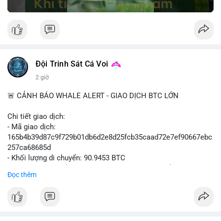
Đội Trinh Sát Cá Voi
2 giờ
🚨 CẢNH BÁO WHALE ALERT - GIAO DỊCH BTC LỚN
Chi tiết giao dịch:
- Mã giao dịch:
165b4b39d87c9f729b01db6d2e8d25fcb35caad72e7ef90667ebc
257ca68685d
- Khối lượng di chuyển: 90.9453 BTC
- Giá trị ước tính: $5,896,958.66 USD (theo thị giá $64,840.69
Đọc thêm
USD)
- Thời gian: 02:19:41 2026-08-09 UTC
Nhận định hành vi: Khối lượng gần 91 BTC, tương đương gần 6