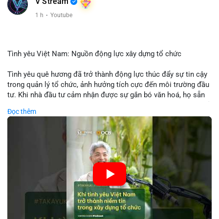
V Stream
1 h
·
Youtube
Tình yêu Việt Nam: Nguồn động lực xây dựng tổ chức
Tình yêu quê hương đã trở thành động lực thúc đẩy sự tin cậy
trong quản lý tổ chức, ảnh hưởng tích cực đến môi trường đầu
tư. Khi nhà đầu tư cảm nhận được sự gắn bó văn hoá, họ sẵn
sàng đầu tư dài hạn vào các doanh nghiệp nội địa, bao gồm cả
Đọc thêm
các công ty blockchain và tiền mã hoá. Sự tăng cường niềm
tin này giúp giảm rủi ro thị trường, cải thiện chi phí vốn và thúc
đẩy sự phát triển bền vững của ngành công nghệ tài chính. Các
nhà quản lý cần khai thác tinh thần này để xây dựng chiến lược
phát triển bền vững và thu hút vốn đầu tư.
🎥 Xem video trực tiếp tại:
Nguồn: VIETSUCCESS