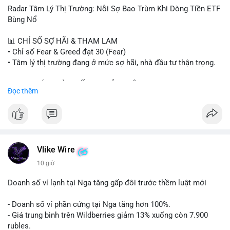
- Steak ’n Shake thưởng BTC cho nhân viên.
Radar Tâm Lý Thị Trường: Nỗi Sợ Bao Trùm Khi Dòng Tiền ETF
#binancesquare
#cryptonews
#btc
#eth
#sol
#xrp
#cc
#sky
Bùng Nổ
#sand
#bitgo
#solana
#stablecoin
#regulation
📊 CHỈ SỐ SỢ HÃI & THAM LAM
$btc $eth $sol $xrp $cc $sky $sand $skr
#skr
• Chỉ số Fear & Greed đạt 30 (Fear)
• Tâm lý thị trường đang ở mức sợ hãi, nhà đầu tư thận trọng.
#vlikevn
#titanbot
📈 XU HƯỚNG TÌM KIẾM & THẢO LUẬN
Đọc thêm
📰 Nguồn: Decrypt
• CoinGecko Trending: PENGU, TUT, ACE, CASHCAT, ANSEM,
STONKBROKER, UNI
• LunarCrush Trending: Ethereum, Solana, Dogecoin, Polkadot,
Chainlink, Taylor Swift, Tesla
• Google Trends Việt Nam: Real Madrid, Giao hữu câu lạc bộ,
Tinh hà say hi
Vlike Wire
10 giờ
💬 DÒNG CHẢY TIN TỨC & TRUYỀN THÔNG
• Binance Square: Cộng đồng đang tranh luận về lệnh
Doanh số ví lạnh tại Nga tăng gấp đôi trước thềm luật mới
Long/Short, kỳ vọng vào các kèo $ACE, $RAVE và lo ngại tin
xấu từ SpaceX/Musk.
- Doanh số ví phần cứng tại Nga tăng hơn 100%.
• Tin tức quốc tế: US spot Bitcoin ETFs ghi nhận dòng tiền 1 tỷ
- Giá trung bình trên Wildberries giảm 13% xuống còn 7.900
USD; Nansen founder dự báo Bitcoin không dưới 60K; Chi tiêu
rubles.