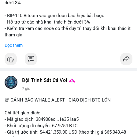
📊 Nguồn: Radar Tâm Lý Thị Trường
giá. Cần theo dõi sát sao bước tiếp theo của dòng tiền này.
dưới 3%
Lời khuyên: Nhà đầu tư nhỏ lẻ nên thận trọng quan sát biến
- BIP-110 Bitcoin vào giai đoạn báo hiệu bắt buộc
động thanh khoản trong 24-48 giờ tới. Tránh hành động theo
- Hỗ trợ từ các nhà khai thác hiện dưới 3%
cảm xúc, hãy chờ xác nhận điểm đến của số BTC này trước khi
- Kiểm tra xem các node có thể duy trì thay đổi khi khai thác ít
điều chỉnh vị thế.
tham gia
- Thảo luận về phương án hard fork dự phòng nếu cần
Đọc thêm
#556btc
#36trusd
#cavoichuyentien
#aplucban
#tichluydaihan
$btc
#btc
#vlikevn
#titanbot
📰 Nguồn: Cointelegraph
Đội Trinh Sát Cá Voi
7 giờ
🚨 CẢNH BÁO WHALE ALERT - GIAO DỊCH BTC LỚN
Chi tiết giao dịch:
- Mã giao dịch: 384908ec...1e351aa5
- Khối lượng di chuyển: 67.9754 BTC
- Giá trị ước tính: $4,421,359.00 USD (theo thị giá $65,043.48