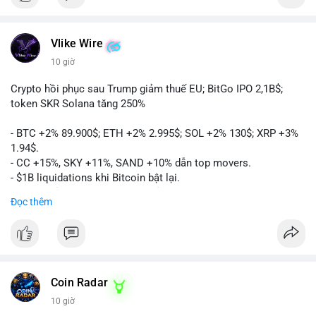
Vlike Wire
10 giờ
Crypto hồi phục sau Trump giảm thuế EU; BitGo IPO 2,1B$;
token SKR Solana tăng 250%
- BTC +2% 89.900$; ETH +2% 2.995$; SOL +2% 130$; XRP +3%
1.94$.
- CC +15%, SKY +11%, SAND +10% dẫn top movers.
- $1B liquidations khi Bitcoin bật lại.
- Trump hủy thuế EU, tín hiệu giảm áp lực.
Đọc thêm
- Vitalik đề xuất DVT staking cho Ethereum.
- BitGo IPO 18$/cổ phiếu, trị giá ~2B$.
- Senate Ag Committee tiến hành Clarity Act.
- Newrez tính crypto vào điều kiện vay nhà.
- HK cấp giấy phép stablecoin mới.
- Tòa án Nga công nhận crypto là tài sản.
Coin Radar
- Trump hy vọng ký bill cấu trúc thị trường crypto.
10 giờ
- Saga EVM bị hack 7M$, quỹ trộm chuyển sang Ethereum.