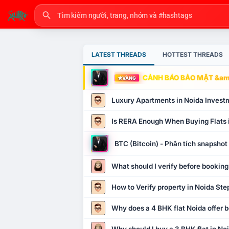
LATEST THREADS
HOTTEST THREADS
CẢNH BÁO BẢO MẬT &amp
VÀNG
Luxury Apartments in Noida Invest
Is RERA Enough When Buying Flats 
BTC (Bitcoin) - Phân tích snapsho
What should I verify before booking
How to Verify property in Noida Ste
Why does a 4 BHK flat Noida offer b