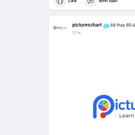
Like
Bình luận
một cá voi đang thực hiện hành vi chuyể
động thái này có thể là bước khởi đầu ch
hoặc ngược lại, chuyển lên sàn giao dịc
nhận khiến thị trường dễ phản ứng thận t
pictureschart
Đã thay đổi ả
dòng tiền này đổ vào sàn.
37 m
Lời khuyên cho nhà đầu tư nhỏ lẻ:
Theo dõi xác nhận giao dịch và dòng tiề
cân nhắc quản trị rủi ro, tránh hành động
hiệu tích cực cho xu hướng dài hạn.
#1756513btc
#vilanh
#tichluydaihan
#gi