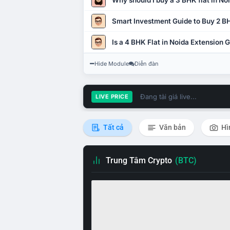
Why should I buy a 3 BHK flat in No
Smart Investment Guide to Buy 2 BH
Is a 4 BHK Flat in Noida Extension
Hide Module
Diễn đàn
Đang tải giá live...
LIVE PRICE
Tất cả
Văn bản
Hì
Trung Tâm Crypto
(BTC)