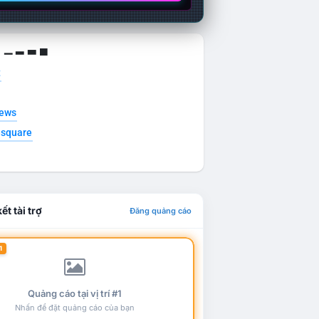
g ▁ ▂ ▃ ▄
t
news
esquare
ết tài trợ
Đăng quảng cáo
1
Quảng cáo tại vị trí #1
Nhấn để đặt quảng cáo của bạn