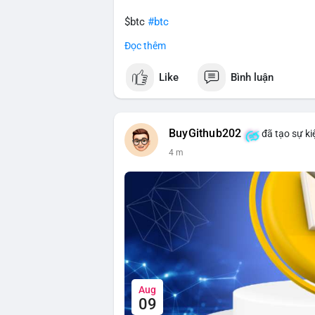
$btc
#btc
Đọc thêm
#vlikevn
#titanbot
Like
Bình luận
📰 Nguồn: CoinDesk
BuyGithub202
đã tạo sự ki
4 m
Aug
09