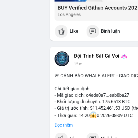
BUY Verified Github Accounts 202
Los Angeles
Like
Bình luận
Đội Trinh Sát Cá Voi
12 m
🚨 CẢNH BÁO WHALE ALERT - GIAO DỊ
Chi tiết giao dịch:
- Mã giao dịch: c4ede0a7...eab8ba27
- Khối lượng di chuyển: 175.6513 BTC
- Giá trị ước tính: $11,452,461.53 USD (t
- Thời gian: 14:20
0 2026-08-09 UTC
Đọc thêm
Nhận định phân tích:
Khối lượng 175.65 BTC trị giá hơn 11.45