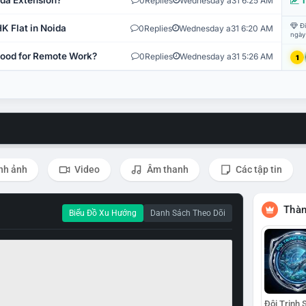
ida Extension?
0
Replies
Wednesday a31 6:25 AM
T
Đi
K Flat in Noida
0
Replies
Wednesday a31 6:20 AM
ngày
 Good for Remote Work?
0
Replies
Wednesday a31 5:26 AM
1
nh ảnh
Video
Âm thanh
Các tập tin
Thàn
Biểu Đồ Xu Hướng
Danh Sách Theo Dõi