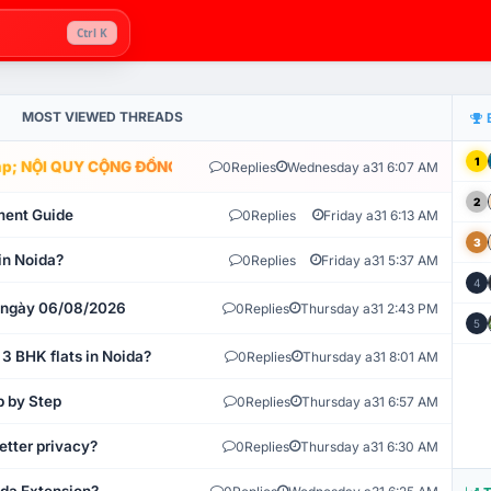
Ctrl K
MOST VIEWED THREADS
1
; NỘI QUY CỘNG ĐỒNG VLIKE.VN: HỆ THỐNG GIÁM SÁT TỰ ĐỘNG V
0
Replies
Wednesday a31 6:07 AM
2
ment Guide
0
Replies
Friday a31 6:13 AM
3
in Noida?
0
Replies
Friday a31 5:37 AM
4
t ngày 06/08/2026
0
Replies
Thursday a31 2:43 PM
5
 3 BHK flats in Noida?
0
Replies
Thursday a31 8:01 AM
p by Step
0
Replies
Thursday a31 6:57 AM
etter privacy?
0
Replies
Thursday a31 6:30 AM