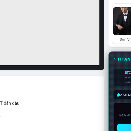
Sơn Vl
⚡ TITA
BTC
----
--%
SYSTEM:
IT dẫn đầu
t
Trợ lý A