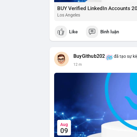
BUY Verified LinkedIn Accounts 2
Los Angeles
Like
Bình luận
BuyGithub202
đã tạo sự ki
12 m
Aug
09