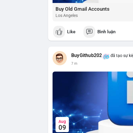
Buy Old Gmail Accounts
Los Angeles
Like
Bình luận
BuyGithub202
đã tạo sự ki
7 m
Aug
09