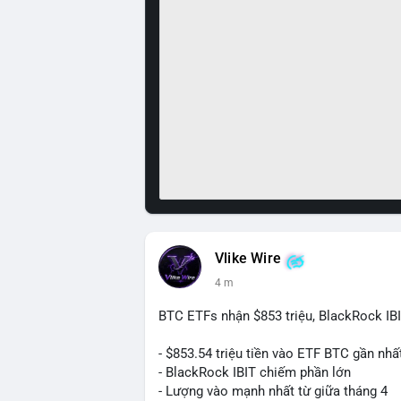
Vlike Wire
4 m
BTC ETFs nhận $853 triệu, BlackRock IB
- $853.54 triệu tiền vào ETF BTC gần nhấ
- BlackRock IBIT chiếm phần lớn
- Lượng vào mạnh nhất từ giữa tháng 4