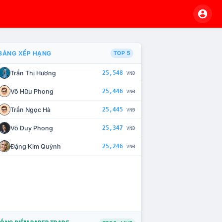
BẢNG XẾP HẠNG
TOP 5
Trần Thị Hương
25,548
VNĐ
À CHẾ TÀI XỬ LÝ VI PHẠM
Võ Hữu Phong
25,446
VNĐ
Trần Ngọc Hà
25,445
VNĐ
Võ Duy Phong
25,347
VNĐ
Đặng Kim Quỳnh
25,246
VNĐ