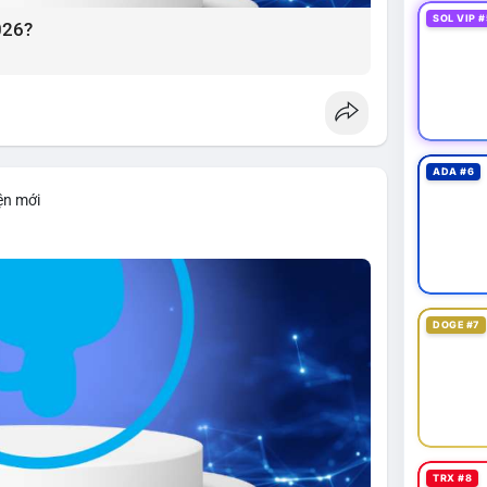
SOL VIP #
026?
ADA #6
ện mới
DOGE #7
TRX #8