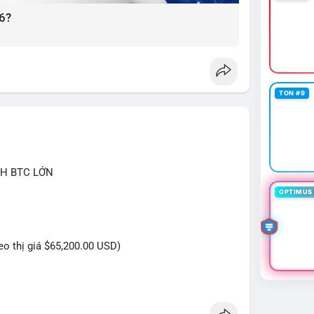
6?
TON #9
CH BTC LỚN
OPTIMUS 
heo thị giá $65,200.00 USD)
 triệu USD được phát hiện trong Mempool cho thấy