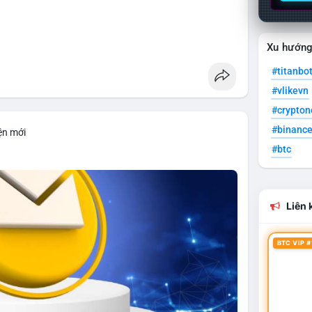
Xu hướn
#titanbo
#vlikevn
#crypto
#binanc
ện mới
#btc
Liên k
BTC VIP #