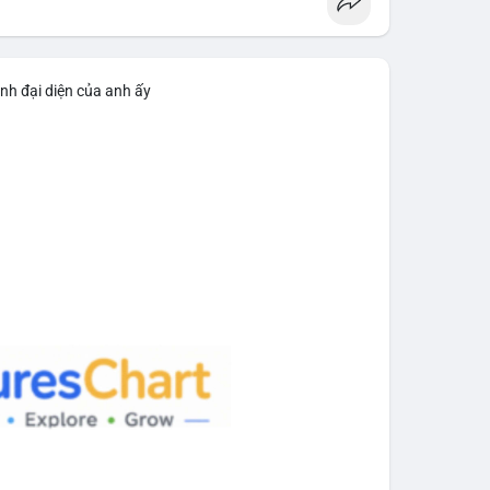
n dịch tài sản quy mô lớn. Với mức giá 65,200 USD,
o việc gom hàng vào ví lạnh nhằm tích lũy dài hạn,
h để chuẩn bị thanh khoản bán ra. Việc chưa xác
rọng, tạo áp lực tâm lý ngắn hạn lên giá BTC nếu
nh đại diện của anh ấy
n tiếp theo. Nếu BTC được chuyển đến ví sàn, hãy
 theo cảm xúc. Nếu chuyển sang ví lạnh, đây là tín
aodichlon
#mempoolbtc