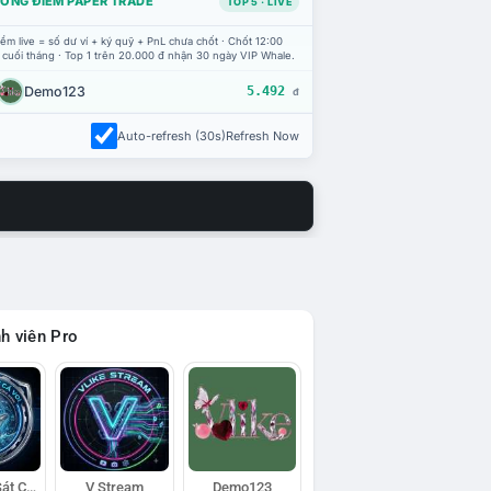
ỔNG ĐIỂM PAPER TRADE
TOP 5 · LIVE
ểm live = số dư ví + ký quỹ + PnL chưa chốt · Chốt 12:00
 cuối tháng · Top 1 trên 20.000 đ nhận 30 ngày VIP Whale.
Demo123
5.492
đ
Auto-refresh (30s)
Refresh Now
h viên Pro
Đội Trinh Sát Cá Voi
V Stream
Demo123