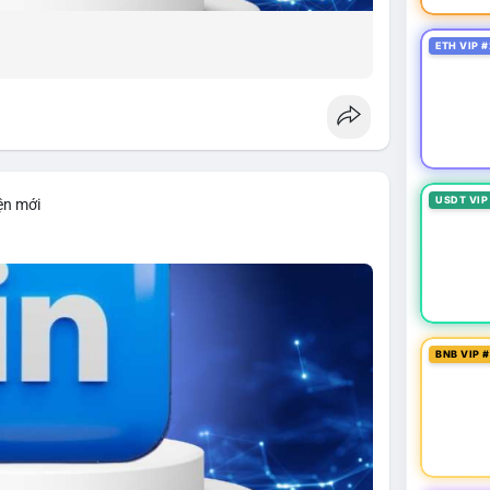
ETH VIP #
USDT VIP
ện mới
BNB VIP 