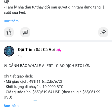
Mỹ.
- Tâm lý nhà đầu tư thay đổi sau quyết định tạm dừng tăng lãi
suất của Fed.
- Cần theo dõi sát sao dữ liệu CPI để dự đoán biến động tiếp
Đọc thêm
theo.
#bitcoin
#btc
#cryptonews
#binancesquare
#cpi
$btc
Đội Trinh Sát Cá Voi
#vlikevn
#titanbot
1 h
📰 Nguồn: Cointelegraph
🚨 CẢNH BÁO WHALE ALERT - GIAO DỊCH BTC LỚN
Chi tiết giao dịch:
- Mã giao dịch: 491f11f6...2db7e72f
- Khối lượng di chuyển: 10.0000 BTC
- Giá trị ước tính: $650,619.64 USD (theo thị giá $65,061.99
USD)
- Thời gian: 11:20
2 2026-08-10 UTC
Đọc thêm