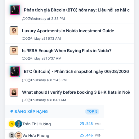
Phân tích giá Bitcoin (BTC) hôm nay: Liệu nỗi sợ hãi có mở 
0
Yesterday at 2:33 PM
Luxury Apartments in Noida Investment Guide
0
Friday a31 6:13 AM
Is RERA Enough When Buying Flats in Noida?
0
Friday a31 5:37 AM
BTC (Bitcoin) - Phân tích snapshot ngày 06/08/2026
0
Thursday a31 2:43 PM
What should I verify before booking 3 BHK flats in Noida?
0
Thursday a31 8:01 AM
BẢNG XẾP HẠNG
TOP 5
Trần Thị Hương
25,548
1
VNĐ
Võ Hữu Phong
25,446
2
VNĐ