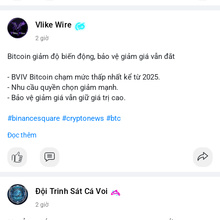
#vlikevn
#titanbot
Vlike Wire
📰 Nguồn: Cointelegraph
2 giờ
Bitcoin giảm độ biến động, bảo vệ giảm giá vẫn đắt
- BVIV Bitcoin chạm mức thấp nhất kể từ 2025.
- Nhu cầu quyền chọn giảm mạnh.
- Bảo vệ giảm giá vẫn giữ giá trị cao.
#binancesquare
#cryptonews
#btc
Đọc thêm
$btc
#vlikevn
#titanbot
📰 Nguồn: CoinDesk
Đội Trinh Sát Cá Voi
2 giờ