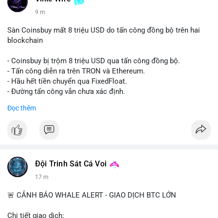
9 m
Sàn Coinsbuy mất 8 triệu USD do tấn công đồng bộ trên hai
blockchain
- Coinsbuy bị trộm 8 triệu USD qua tấn công đồng bộ.
- Tấn công diễn ra trên TRON và Ethereum.
- Hầu hết tiền chuyển qua FixedFloat.
- Đường tấn công vẫn chưa xác định.
Đọc thêm
#binancesquare
#cryptonews
#coinsbuy
#trx
#eth
$trx $eth
#vlikevn
#titanbot
Đội Trinh Sát Cá Voi
📰 Nguồn: CoinDesk
17 m
🚨 CẢNH BÁO WHALE ALERT - GIAO DỊCH BTC LỚN
Chi tiết giao dịch: