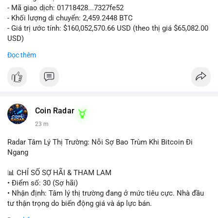
- Mã giao dịch: 01718428...7327fe52
- Khối lượng di chuyển: 2,459.2448 BTC
- Giá trị ước tính: $160,052,570.66 USD (theo thị giá $65,082.00
USD)
- Thời gian: 12:19:48 2026-08-10 UTC
Đọc thêm
Nhận định phân tích:
Khối lượng 2,459 BTC tương đương hơn 160 triệu USD được
chuyển trong một giao dịch duy nhất cho thấy dấu hiệu hoạt
động của tổ chức lớn hoặc quỹ đầu tư. Với mức giá hiện tại,
việc di chuyển số lượng lớn này có thể phục vụ mục đích tái
Coin Radar
phân bổ danh mục sang ví lạnh để nắm giữ dài hạn, hoặc
23 m
chuẩn bị nạp lên sàn giao dịch nhằm hiện thực hóa lợi nhuận.
Động thái này có thể tạo áp lực tâm lý ngắn hạn lên thị trường
Radar Tâm Lý Thị Trường: Nỗi Sợ Bao Trùm Khi Bitcoin Đi
khi nhà đầu tư nhỏ lẻ lo ngại về khả năng bán tháo. Tuy nhiên,
Ngang
nếu dòng tiền chảy vào ví lạnh, đây lại là tín hiệu tích cực cho
xu hướng trung hạn.
📊 CHỈ SỐ SỢ HÃI & THAM LAM
• Điểm số: 30 (Sợ hãi)
Lời khuyên cho nhà đầu tư nhỏ lẻ:
• Nhận định: Tâm lý thị trường đang ở mức tiêu cực. Nhà đầu
Hãy theo dõi sát các giao dịch tiếp theo từ địa chỉ ví nguồn để
tư thận trọng do biến động giá và áp lực bán.
xác định rõ hướng đi của dòng tiền. Tránh hành động theo cảm