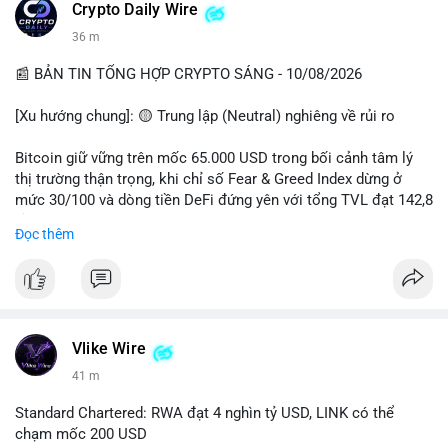
các quỹ phòng hộ sang vị thế Long là tín hiệu tích cực ngầm,
📰 Nguồn: CoinDesk
Crypto Daily Wire
nhưng biến động ngắn hạn vẫn cao.
36 m
• Khuyến nghị: Cẩn trọng với các lệnh Long/Short khi Bitcoin
chưa thoát khỏi vùng giá hiện tại. Theo dõi sát các tin tức về
📰 BẢN TIN TỔNG HỢP CRYPTO SÁNG - 10/08/2026
lạm phát (CPI) và động thái của các quỹ lớn.
[Xu hướng chung]: 🟡 Trung lập (Neutral) nghiêng về rủi ro
📊 Nguồn: Radar Tâm Lý Thị Trường
Bitcoin giữ vững trên mốc 65.000 USD trong bối cảnh tâm lý
thị trường thận trọng, khi chỉ số Fear & Greed Index dừng ở
mức 30/100 và dòng tiền DeFi đứng yên với tổng TVL đạt 142,8
tỷ USD.
Đọc thêm
- Thị trường & Giá cả: BTC giao dịch quanh vùng 65.200 USD,
tăng gần 3% khi Iran-Oman hứa mở lại eo Hormuz, giảm lo ngại
địa chính trị. Hoạt động cá voi diễn ra sôi động với lệnh
chuyển 458 BTC trị giá gần 30 triệu USD cùng nhiều giao dịch
lớn khác. Đáng chú ý, thanh lý Short chiếm tới 81,7% tổng 35,7
Vlike Wire
triệu USD thanh lý trong 24h, cho thấy phe bán đang yếu thế.
41 m
- DeFi & Công nghệ: Standard Chartered dự báo thị trường RWA
Standard Chartered: RWA đạt 4 nghìn tỷ USD, LINK có thể
sẽ bùng nổ lên 4 nghìn tỷ USD, kéo theo giá trị token LINK có
chạm mốc 200 USD