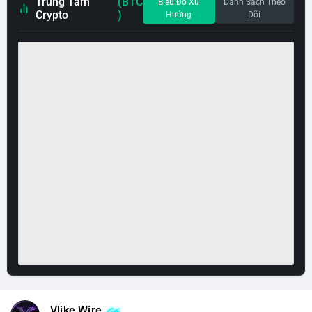
Trung Tâm
(BTC
Biểu Đồ Xu
Danh Sách Theo
Crypto
)
Hướng
Dõi
Vlike Wire