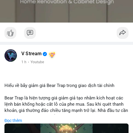
V Stream
1 h
·
Youtube
Hiểu về bẫy giảm giá Bear Trap trong giao dịch tài chính
Bear Trap là hiện tượng giá giảm giả tạo nhằm kích hoạt các
lệnh bán khống hoặc cắt lỗ của phe mua. Sau khi quét thanh
khoản, giá thường đảo chiều tăng mạnh trở lại. Nhà đầu tư cần
nhận diện mô hình này để tránh bị thao túng tâm lý và tối ưu
Đọc thêm
hóa điểm vào lệnh.