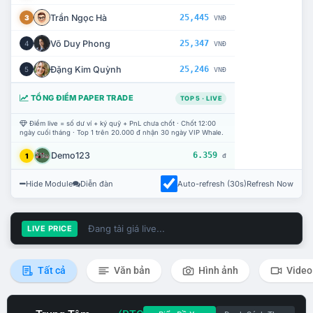
Trần Ngọc Hà
25,445
3
VNĐ
Võ Duy Phong
25,347
4
VNĐ
Đặng Kim Quỳnh
25,246
5
VNĐ
TỔNG ĐIỂM PAPER TRADE
TOP 5 · LIVE
Điểm live = số dư ví + ký quỹ + PnL chưa chốt · Chốt 12:00
ngày cuối tháng · Top 1 trên 20.000 đ nhận 30 ngày VIP Whale.
Demo123
6.359
1
đ
Hide Module
Diễn đàn
Auto-refresh (30s)
Refresh Now
Đang tải giá live...
LIVE PRICE
Tất cả
Văn bản
Hình ảnh
Video