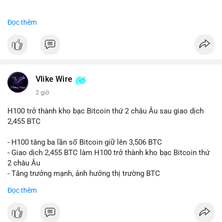
#binancesquare
#cryptonews
#btc
Đọc thêm
$btc
#vlikevn
#titanbot
📰 Nguồn: CoinDesk
Vlike Wire
2 giờ
H100 trở thành kho bạc Bitcoin thứ 2 châu Âu sau giao dịch
2,455 BTC
- H100 tăng ba lần số Bitcoin giữ lên 3,506 BTC
- Giao dịch 2,455 BTC làm H100 trở thành kho bạc Bitcoin thứ
2 châu Âu
- Tăng trưởng mạnh, ảnh hưởng thị trường BTC
Đọc thêm
#binancesquare
#cryptonews
#btc
$btc