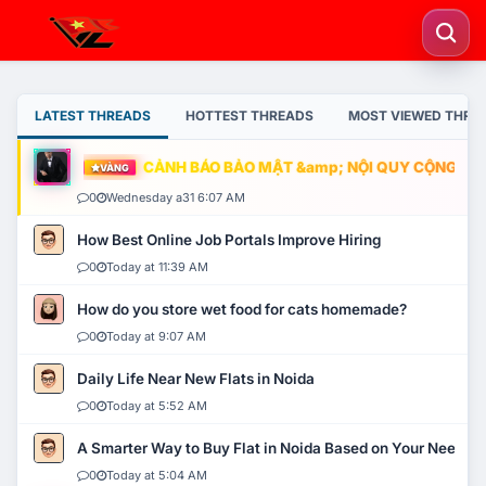
LATEST THREADS
HOTTEST THREADS
MOST VIEWED THRE
CẢNH BÁO BẢO MẬT &amp; NỘI QUY CỘNG ĐỒNG
VÀNG
0
Wednesday a31 6:07 AM
How Best Online Job Portals Improve Hiring
0
Today at 11:39 AM
How do you store wet food for cats homemade?
0
Today at 9:07 AM
Daily Life Near New Flats in Noida
0
Today at 5:52 AM
A Smarter Way to Buy Flat in Noida Based on Your Needs
0
Today at 5:04 AM