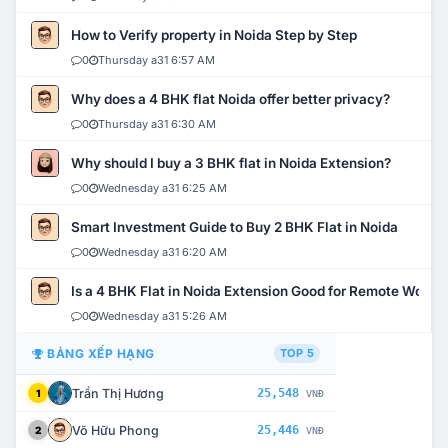
How to Verify property in Noida Step by Step
0
Thursday a31 6:57 AM
Why does a 4 BHK flat Noida offer better privacy?
0
Thursday a31 6:30 AM
Why should I buy a 3 BHK flat in Noida Extension?
0
Wednesday a31 6:25 AM
Smart Investment Guide to Buy 2 BHK Flat in Noida
0
Wednesday a31 6:20 AM
Is a 4 BHK Flat in Noida Extension Good for Remote Work?
0
Wednesday a31 5:26 AM
BẢNG XẾP HẠNG
TOP 5
Trần Thị Hương
25,548
1
VNĐ
Võ Hữu Phong
25,446
2
VNĐ