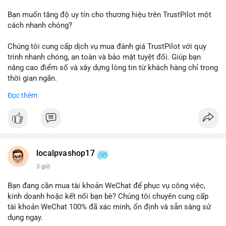
Bạn muốn tăng độ uy tín cho thương hiệu trên TrustPilot một
cách nhanh chóng?
Chúng tôi cung cấp dịch vụ mua đánh giá TrustPilot với quy
trình nhanh chóng, an toàn và bảo mật tuyệt đối. Giúp bạn
nâng cao điểm số và xây dựng lòng tin từ khách hàng chỉ trong
thời gian ngắn.
Đọc thêm
Đặt hàng ngay hôm nay để nhận ưu đãi:
👉 Order tại: localpvashop
👉 Phản hồi 24/7
👉 WhatsApp: +1 660 215-8938
👉 Telegram: @localpvashop
localpvashop17
👉 Email: localpvashop@gmail.com
3 giờ
Đừng bỏ lỡ cơ hội cải thiện danh tiếng trực tuyến của bạn một
Bạn đang cần mua tài khoản WeChat để phục vụ công việc,
cách hiệu quả!
kinh doanh hoặc kết nối bạn bè? Chúng tôi chuyên cung cấp
tài khoản WeChat 100% đã xác minh, ổn định và sẵn sàng sử
dụng ngay.