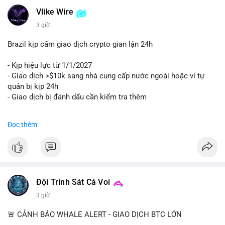
Vlike Wire
3 giờ
Brazil kịp cấm giao dịch crypto gian lận 24h
- Kịp hiệu lực từ 1/1/2027
- Giao dịch >$10k sang nhà cung cấp nước ngoài hoặc ví tự
quản bị kịp 24h
- Giao dịch bị đánh dấu cần kiểm tra thêm
#binancesquare
#cryptonews
#regulation
Đọc thêm
$btc $eth
#vlikevn
#titanbot
📰 Nguồn: Cointelegraph
Đội Trinh Sát Cá Voi
3 giờ
🚨 CẢNH BÁO WHALE ALERT - GIAO DỊCH BTC LỚN