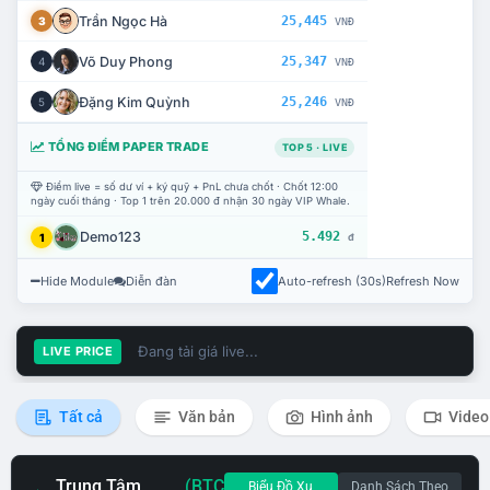
Trần Ngọc Hà
25,445
3
VNĐ
Võ Duy Phong
25,347
4
VNĐ
Đặng Kim Quỳnh
25,246
5
VNĐ
TỔNG ĐIỂM PAPER TRADE
TOP 5 · LIVE
Điểm live = số dư ví + ký quỹ + PnL chưa chốt · Chốt 12:00
ngày cuối tháng · Top 1 trên 20.000 đ nhận 30 ngày VIP Whale.
Demo123
5.492
1
đ
Hide Module
Diễn đàn
Auto-refresh (30s)
Refresh Now
Đang tải giá live...
LIVE PRICE
Tất cả
Văn bản
Hình ảnh
Video
Trung Tâm
(BTC
Biểu Đồ Xu
Danh Sách Theo