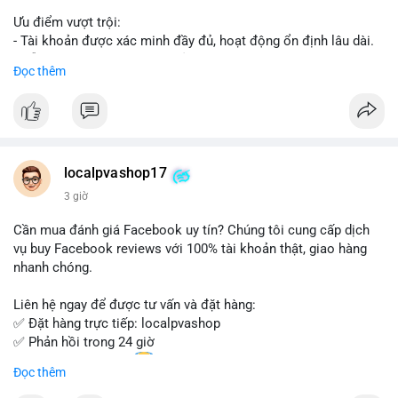
Ưu điểm vượt trội:
- Tài khoản được xác minh đầy đủ, hoạt động ổn định lâu dài.
- Hỗ trợ khách hàng 24/7, phản hồi nhanh chóng.
Đọc thêm
- Giao dịch an toàn, bảo mật thông tin.
Đặt hàng ngay hôm nay để nhận ưu đãi tốt nhất!
Liên hệ với chúng tôi qua:
localpvashop17
- WhatsApp: +1 (66
215-8938
- Telegram: @localpvashop
3 giờ
- Email: localpvashop@gmail.com
Cần mua đánh giá Facebook uy tín? Chúng tôi cung cấp dịch
Đừng bỏ lỡ cơ hội sở hữu tài khoản WeChat chất lượng với giá
vụ buy Facebook reviews với 100% tài khoản thật, giao hàng
tốt. Liên hệ ngay!
nhanh chóng.
Liên hệ ngay để được tư vấn và đặt hàng:
✅ Đặt hàng trực tiếp: localpvashop
✅ Phản hồi trong 24 giờ
✅ WhatsApp: +1 (66
215-8938
Đọc thêm
✅ Telegram: @localpvashop