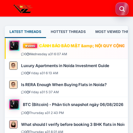
LATEST THREADS
HOTTEST THREADS
MOST VIEWED THRE
CẢNH BÁO BẢO MẬT &amp; NỘI QUY CỘNG ĐỒNG
VÀNG
0
Wednesday a31 6:07 AM
Luxury Apartments in Noida Investment Guide
0
Friday a31 6:13 AM
Is RERA Enough When Buying Flats in Noida?
0
Friday a31 5:37 AM
BTC (Bitcoin) - Phân tích snapshot ngày 06/08/2026
0
Thursday a31 2:43 PM
What should I verify before booking 3 BHK flats in Noida?
0
Thursday a31 8:01 AM