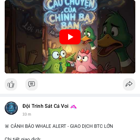
🎥 Xem video trực tiếp tại:
Nguồn: Cú Thông Thái
Đội Trinh Sát Cá Voi
33 m
🚨 CẢNH BÁO WHALE ALERT - GIAO DỊCH BTC LỚN
Chi tiết giao dịch: