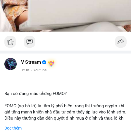
V Stream
32 m
·
Youtube
Bạn có đang mắc chứng FOMO?
FOMO (sợ bỏ lỡ) là tâm lý phổ biến trong thị trường crypto khi
giá tăng mạnh khiến nhà đầu tư cảm thấy áp lực vào lệnh sớm.
Điều này thường dẫn đến quyết định mua ở đỉnh và thua lỗ khi
thị trường điều chỉnh. Cần kiểm soát cảm xúc và tuân thủ
Đọc thêm
chiến lược đầu tư rõ ràng.