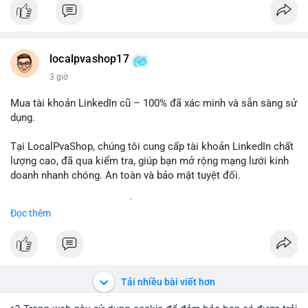
✅ Email: localpvashop@gmail.com
Chất lượng đảm bảo, hỗ trợ tận tình. Hãy liên hệ ngay hôm
nay!
localpvashop17
3 giờ
Mua tài khoản LinkedIn cũ – 100% đã xác minh và sẵn sàng sử
dụng.
Tại LocalPvaShop, chúng tôi cung cấp tài khoản LinkedIn chất
lượng cao, đã qua kiểm tra, giúp bạn mở rộng mạng lưới kinh
doanh nhanh chóng. An toàn và bảo mật tuyệt đối.
Đặt hàng ngay hôm nay để nhận ưu đãi tốt nhất!
Đọc thêm
✅ Đặt hàng: localpvashop
✅ Phản hồi trong 24 giờ
✅ WhatsApp: +1 (66
215-8938
✅ Telegram: @localpvashop
Tải nhiều bài viết hơn
✅ Email: localpvashop@gmail.com