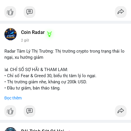
Coin Radar
2 giờ
Radar Tâm Lý Thị Trường: Thị trường crypto trong trạng thái lo
ngại, xu hướng giảm
📊 CHỈ SỐ SỢ HÃI & THAM LAM:
• Chỉ số Fear & Greed 30, biểu thị tâm lý lo ngại.
• Thị trường giảm nhẹ, kháng cự 200k USD.
• Đầu tư giảm, bán tháo tăng.
Đọc thêm
📈 XU HƯỚNG TÌM KIẾM & THẢO LUẬN:
• Coin: MowCat, DAPPOS, , Cash Cat, Bittensor, Pudgy
Penguins, Audiera.
• Chủ đề: Ethereum, Solana, Dogecoin, Chainlink, Tesla, UFC,
Premier League, Champions League, NFL, Microsoft, Google.