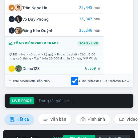
Trần Ngọc Hà
25,445
3
VNĐ
Võ Duy Phong
25,347
4
VNĐ
Đặng Kim Quỳnh
25,246
5
VNĐ
TỔNG ĐIỂM PAPER TRADE
TOP 5 · LIVE
Điểm live = số dư ví + ký quỹ + PnL chưa chốt · Chốt 12:00
ngày cuối tháng · Top 1 trên 20.000 đ nhận 30 ngày VIP Whale.
Demo123
6.359
1
đ
Hide Module
Diễn đàn
Auto-refresh (30s)
Refresh Now
Đang tải giá live...
LIVE PRICE
Tất cả
Văn bản
Hình ảnh
Video