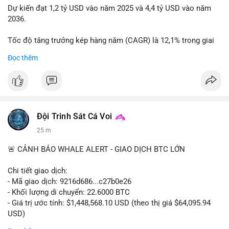
Dự kiến đạt 1,2 tỷ USD vào năm 2025 và 4,4 tỷ USD vào năm
2036.
Tốc độ tăng trưởng kép hàng năm (CAGR) là 12,1% trong giai
đoạn dự báo.
Đọc thêm
Điều này cho thấy nhu cầu ngày càng cao về không khí sạch
trong xe.
Bạn nghĩ yếu tố nào thúc đẩy tăng trưởng này? Chia sẻ quan
điểm nhé!
Đội Trinh Sát Cá Voi
25 m
🚨 CẢNH BÁO WHALE ALERT - GIAO DỊCH BTC LỚN
Chi tiết giao dịch:
- Mã giao dịch: 9216d686...c27b0e26
- Khối lượng di chuyển: 22.6000 BTC
- Giá trị ước tính: $1,448,568.10 USD (theo thị giá $64,095.94
USD)
- Thời gian: 20:19:59 2026-08-10 UTC