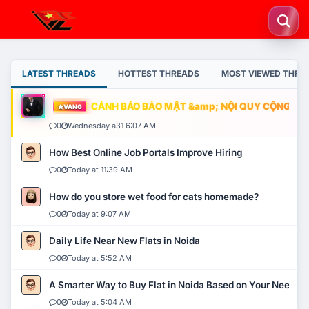
LATEST THREADS
HOTTEST THREADS
MOST VIEWED THRE
CẢNH BÁO BẢO MẬT &amp; NỘI QUY CỘNG ĐỒNG
VÀNG
0
Wednesday a31 6:07 AM
How Best Online Job Portals Improve Hiring
0
Today at 11:39 AM
How do you store wet food for cats homemade?
0
Today at 9:07 AM
Daily Life Near New Flats in Noida
0
Today at 5:52 AM
A Smarter Way to Buy Flat in Noida Based on Your Needs
0
Today at 5:04 AM