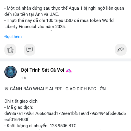
#shorteth
#ethusdt
#bearisheth
#vung1880
#quantriruiro
- Một cá nhân đứng sau thực thể Aqua 1 bị nghi ngờ liên quan
đến rửa tiền tại Anh và UAE.
- Thực thể này đã chi 100 triệu USD để mua token World
Liberty Financial vào năm 2025.
- Thông tin được trích dẫn từ tờ New York Times.
Đọc thêm
#binancesquare
#cryptonews
#worldlibertyfinancial
#trump
$wlf
#wlf
#vlikevn
#titanbot
Đội Trinh Sát Cá Voi
1 h
📰 Nguồn: Cointelegraph
🚨 CẢNH BÁO WHALE ALERT - GIAO DỊCH BTC LỚN
Chi tiết giao dịch:
- Mã giao dịch:
de93a7a179d617666c4aad172eee1bf51e62f79a34946f6de06d5
ecf0164400f
- Khối lượng di chuyển: 128.9506 BTC