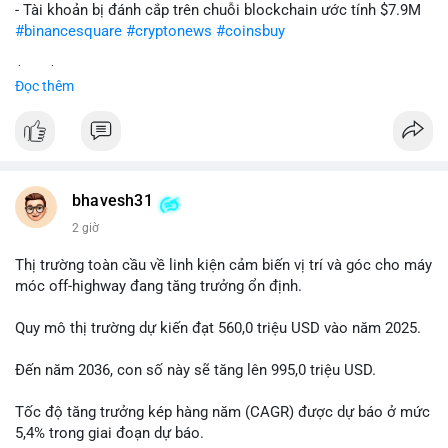
- Tài khoản bị đánh cắp trên chuỗi blockchain ước tính $7.9M
#binancesquare
#cryptonews
#coinsbuy
$btc $eth
Đọc thêm
#vlikevn
#titanbot
📰 Nguồn: Cointelegraph
bhavesh31
2 giờ
Thị trường toàn cầu về linh kiện cảm biến vị trí và góc cho máy
móc off-highway đang tăng trưởng ổn định.
Quy mô thị trường dự kiến đạt 560,0 triệu USD vào năm 2025.
Đến năm 2036, con số này sẽ tăng lên 995,0 triệu USD.
Tốc độ tăng trưởng kép hàng năm (CAGR) được dự báo ở mức
5,4% trong giai đoạn dự báo.