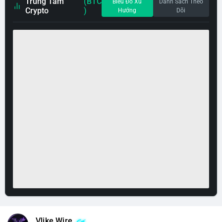
Trung Tâm
(BTC
Biểu Đồ Xu
Danh Sách Theo
Crypto
)
Hướng
Dõi
Vlike Wire