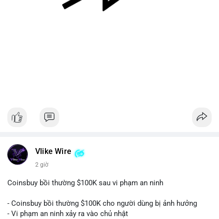
#128dot95btc
#8triệuusd
#chuyenvilanh
#aplucban
#btcmempool
Vlike Wire
2 giờ
Coinsbuy bồi thường $100K sau vi phạm an ninh
- Coinsbuy bồi thường $100K cho người dùng bị ảnh hưởng
- Vi phạm an ninh xảy ra vào chủ nhật