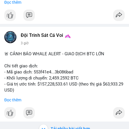
Đọc thêm
#binancesquare
#cryptonews
#clarityact
#uspolitics
$btc $eth
#vlikevn
#titanbot
Đội Trinh Sát Cá Voi
3 giờ
📰 Nguồn: Cointelegraph
🚨 CẢNH BÁO WHALE ALERT - GIAO DỊCH BTC LỚN
Chi tiết giao dịch:
- Mã giao dịch: 553f41e4...3b086bad
- Khối lượng di chuyển: 2,459.2592 BTC
- Giá trị ước tính: $157,228,533.61 USD (theo thị giá $63,933.29
USD)
- Thời gian: 17:19:35 2026-08-10 UTC
Đọc thêm
Nhận định phân tích hành vi của Cá voi dựa trên giao dịch này:
Khối lượng 2,459 BTC trị giá hơn 157 triệu USD được di chuyển
trong một giao dịch duy nhất cho thấy đây là hành động của
một tổ chức lớn hoặc quỹ đầu tư. Với mức giá hiện tại, động
Tải nhiều bài viết hơn