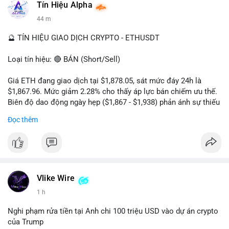
Tín Hiệu Alpha
#vlikevn
#titanbot
44 m
📰 Nguồn: Cointelegraph
🔮 TÍN HIỆU GIAO DỊCH CRYPTO - ETHUSDT
Loại tín hiệu: 🔴 BÁN (Short/Sell)
Giá ETH đang giao dịch tại $1,878.05, sát mức đáy 24h là
$1,867.96. Mức giảm 2.28% cho thấy áp lực bán chiếm ưu thế.
Biên độ dao động ngày hẹp ($1,867 - $1,938) phản ánh sự thiếu
vắng lực mua chủ động. Khối lượng 222,610 ETH cho thấy
Đọc thêm
dòng tiền đang rút khỏi thị trường, xác nhận xu hướng giảm
ngắn hạn.
Khuyến nghị giao dịch:
- Vùng Entry: $1,880 - $1,890
- Take Profit: TP1: $1,850, TP2: $1,820
Vlike Wire
- Stop Loss: $1,915
1 h
Quản trị rủi ro: Chỉ sử dụng 2-3% tài khoản cho lệnh này và
Nghi phạm rửa tiền tại Anh chi 100 triệu USD vào dự án crypto
tuân thủ tuyệt đối mức cắt lỗ để bảo vệ vốn.
của Trump