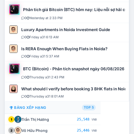
Phân tích giá Bitcoin (BTC) hôm nay: Liệu nỗi sợ hãi có mở 
0
Yesterday at 2:33 PM
Luxury Apartments in Noida Investment Guide
0
Friday a31 6:13 AM
Is RERA Enough When Buying Flats in Noida?
0
Friday a31 5:37 AM
BTC (Bitcoin) - Phân tích snapshot ngày 06/08/2026
0
Thursday a31 2:43 PM
What should I verify before booking 3 BHK flats in Noida?
0
Thursday a31 8:01 AM
BẢNG XẾP HẠNG
TOP 5
Trần Thị Hương
25,548
1
VNĐ
Võ Hữu Phong
25,446
2
VNĐ