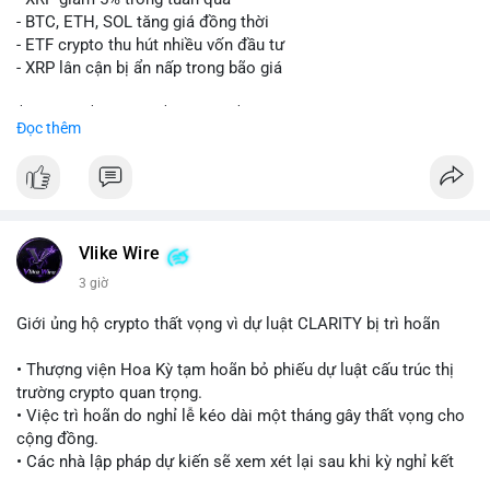
Lời khuyên:
- BTC, ETH, SOL tăng giá đồng thời
Nhà đầu tư nhỏ lẻ nên quan sát thêm các giao dịch tiếp theo
- ETF crypto thu hút nhiều vốn đầu tư
từ cùng địa chỉ ví. Tránh hành động theo cảm xúc, chỉ vào lệnh
- XRP lân cận bị ẩn nấp trong bão giá
khi xác nhận xu hướng rõ ràng từ dòng tiền lớn.
$xrp
#xrp
$btc
#btc
$eth
#eth
$sol
#sol
Đọc thêm
#24point5btc
#cavoichuyentien
#mempoolbtc
#tichluydaihan
#1point56trieuusd
#vlikevn
#titanbot
📰 Nguồn: CoinDesk
Vlike Wire
3 giờ
Giới ủng hộ crypto thất vọng vì dự luật CLARITY bị trì hoãn
• Thượng viện Hoa Kỳ tạm hoãn bỏ phiếu dự luật cấu trúc thị
trường crypto quan trọng.
• Việc trì hoãn do nghỉ lễ kéo dài một tháng gây thất vọng cho
cộng đồng.
• Các nhà lập pháp dự kiến sẽ xem xét lại sau khi kỳ nghỉ kết
thúc.