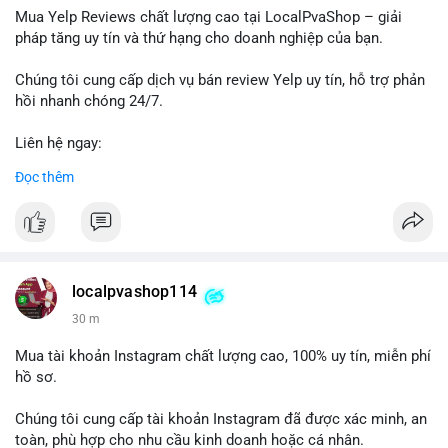
dịch, khả năng cao cá voi đang tìm kiếm thanh khoản để chốt
Mua Yelp Reviews chất lượng cao tại LocalPvaShop – giải
lời ngắn hạn. Ngược lại, nếu điểm đến là ví lạnh đa chữ ký, đây
pháp tăng uy tín và thứ hạng cho doanh nghiệp của bạn.
là hành động tích lũy chiến lược dài hạn. Dòng tiền này cần
được theo dõi chặt chẽ trong 24-48 giờ tới vì có thể kéo theo
Chúng tôi cung cấp dịch vụ bán review Yelp uy tín, hỗ trợ phản
biến động giá cục bộ.
hồi nhanh chóng 24/7.
Lời khuyên: Nhà đầu tư nhỏ lẻ nên quan sát phản ứng giá tại
Liên hệ ngay:
vùng 64,500 - 65,200 USD. Tránh vào lệnh ngay lập tức, chờ xác
📞 WhatsApp: +1 660 215-8938
Đọc thêm
nhận dòng tiền tiếp theo từ địa chỉ nhận để đánh giá xu hướng
✈️ Telegram: @localpvashop
rõ ràng hơn.
LocalPvaShop – Đối tác đáng tin cậy giúp thương hiệu của bạn
#65dot0182btc
#chotloinganhan
#vinongsangiaodich
nổi bật trên nền tảng Yelp.
#biendonggiacucbo
#quansatdongtien
localpvashop114
30 m
Mua tài khoản Instagram chất lượng cao, 100% uy tín, miễn phí
hồ sơ.
Chúng tôi cung cấp tài khoản Instagram đã được xác minh, an
toàn, phù hợp cho nhu cầu kinh doanh hoặc cá nhân.