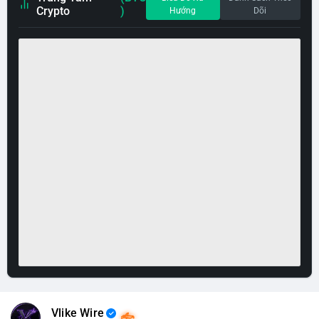
Crypto
)
Hướng
Dõi
Vlike Wire