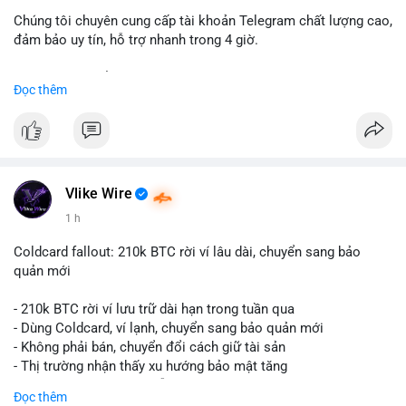
Chúng tôi chuyên cung cấp tài khoản Telegram chất lượng cao,
đảm bảo uy tín, hỗ trợ nhanh trong 4 giờ.
Liên hệ ngay để được tư vấn và nhận ưu đãi:
Đọc thêm
📞 WhatsApp: +1 660 215-8938
✈️ Telegram: @localpvashop
📧 Email: localpvashop@gmail.com
Đặt mua ngay hôm nay để sở hữu tài khoản Telegram
premium, PVA, aged với giá tốt nhất!
Vlike Wire
1 h
Coldcard fallout: 210k BTC rời ví lâu dài, chuyển sang bảo
quản mới
- 210k BTC rời ví lưu trữ dài hạn trong tuần qua
- Dùng Coldcard, ví lạnh, chuyển sang bảo quản mới
- Không phải bán, chuyển đổi cách giữ tài sản
- Thị trường nhận thấy xu hướng bảo mật tăng
- BTC tiếp tục giữ vị trí dẫn đầu
Đọc thêm