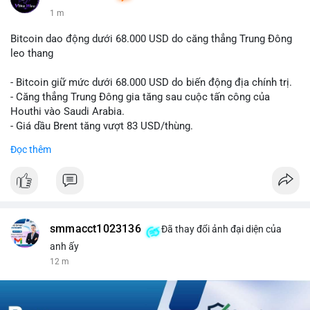
1 m
Bitcoin dao động dưới 68.000 USD do căng thẳng Trung Đông
leo thang
- Bitcoin giữ mức dưới 68.000 USD do biến động địa chính trị.
- Căng thẳng Trung Đông gia tăng sau cuộc tấn công của
Houthi vào Saudi Arabia.
- Giá dầu Brent tăng vượt 83 USD/thùng.
Đọc thêm
#bitcoin
#btc
#cryptonews
#marketupdate
#middleeast
$btc
#vlikevn
#titanbot
smmacct1023136
Đã thay đổi ảnh đại diện của
📰 Nguồn: CoinDesk
anh ấy
12 m