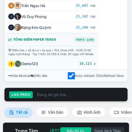
Trần Ngọc Hà
25,445
3
VNĐ
Võ Duy Phong
25,347
4
VNĐ
Đặng Kim Quỳnh
25,246
5
VNĐ
TỔNG ĐIỂM PAPER TRADE
TOP 5 · LIVE
Điểm live = số dư ví + ký quỹ + PnL chưa chốt · Chốt 12:00
ngày cuối tháng · Top 1 trên 20.000 đ nhận 30 ngày VIP Whale.
Demo123
10.115
1
đ
Hide Module
Diễn đàn
Auto-refresh (30s)
Refresh Now
Đang tải giá live...
LIVE PRICE
Tất cả
Văn bản
Hình ảnh
Video
Trung Tâm
(BTC
Biểu Đồ Xu
Danh Sách Theo