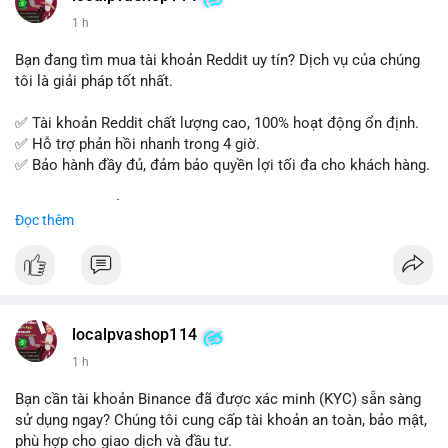
Đăng ký ngay hôm nay để nâng cao năng lực và mở rộng cơ
1 h
hội nghề nghiệp trong lĩnh vực tài chính!
Bạn đang tìm mua tài khoản Reddit uy tín? Dịch vụ của chúng
tôi là giải pháp tốt nhất.
✅ Tài khoản Reddit chất lượng cao, 100% hoạt động ổn định.
✅ Hỗ trợ phản hồi nhanh trong 4 giờ.
✅ Bảo hành đầy đủ, đảm bảo quyền lợi tối đa cho khách hàng.
Liên hệ ngay để được tư vấn và đặt mua:
Đọc thêm
📞 WhatsApp: +1 660 215-8938
✈️ Telegram: @localpvashop
📧 Email: localpvashop@gmail.com
Mua tài khoản Reddit ngay hôm nay để phát triển chiến dịch
của bạn!
localpvashop114
1 h
Bạn cần tài khoản Binance đã được xác minh (KYC) sẵn sàng
sử dụng ngay? Chúng tôi cung cấp tài khoản an toàn, bảo mật,
phù hợp cho giao dịch và đầu tư.