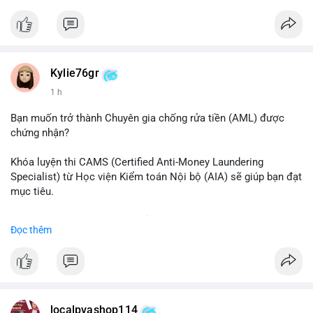
#binancesquare
#cryptonews
#btc
$btc
#vlikevn
#titanbot
Kylie76gr
1 h
📰 Nguồn: CoinDesk
Bạn muốn trở thành Chuyên gia chống rửa tiền (AML) được
chứng nhận?
Khóa luyện thi CAMS (Certified Anti-Money Laundering
Specialist) từ Học viện Kiểm toán Nội bộ (AIA) sẽ giúp bạn đạt
mục tiêu.
Chương trình được thiết kế bởi các chuyên gia hàng đầu, bao
Đọc thêm
gồm tài liệu toàn diện, câu hỏi thực hành, bài thi thử sát thực
tế và lớp học trực tuyến linh hoạt.
Xây dựng nền tảng kiến thức AML vững chắc và tự tin bước
vào kỳ thi CAMS với sự chuẩn bị tốt nhất.
localpvashop114