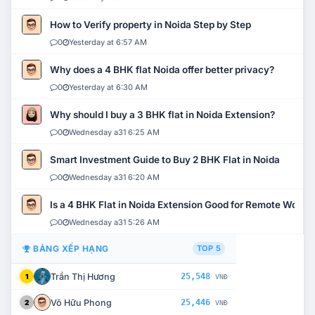
How to Verify property in Noida Step by Step
0
Yesterday at 6:57 AM
Why does a 4 BHK flat Noida offer better privacy?
0
Yesterday at 6:30 AM
Why should I buy a 3 BHK flat in Noida Extension?
0
Wednesday a31 6:25 AM
Smart Investment Guide to Buy 2 BHK Flat in Noida
0
Wednesday a31 6:20 AM
Is a 4 BHK Flat in Noida Extension Good for Remote Work?
0
Wednesday a31 5:26 AM
BẢNG XẾP HẠNG
TOP 5
Trần Thị Hương
25,548
1
VNĐ
Võ Hữu Phong
25,446
2
VNĐ