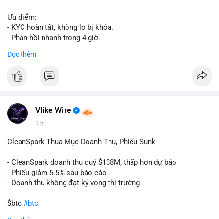
Ưu điểm:
- KYC hoàn tất, không lo bị khóa.
- Phản hồi nhanh trong 4 giờ.
- Hỗ trợ tận tình 24/7.
Đọc thêm
Liên hệ ngay để được tư vấn:
📞 WhatsApp: +1 660 215-8938
✈️ Telegram: @localpvashop
Vlike Wire
1 h
CleanSpark Thua Mục Doanh Thu, Phiếu Sunk
- CleanSpark doanh thu quý $138M, thấp hơn dự báo
- Phiếu giảm 5.5% sau báo cáo
- Doanh thu không đạt kỳ vọng thị trường
$btc
#btc