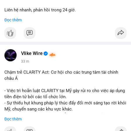
Liên hệ nhanh, phản hồi trong 24 giờ.
Đọc thêm
📞 WhatsApp: +1 660 215-8938
✈️ Telegram: @localpvashop
Vlike Wire
33 m
Chậm trễ CLARITY Act: Cơ hội cho các trung tâm tài chính
châu Á
- Việc trì hoãn luật CLARITY tại Mỹ gây rủi ro cho việc áp dụng
tiền điện tử bởi các tổ chức lớn.
- Sự thiếu hụt khung pháp lý thúc đẩy đổi mới sáng tạo rời khỏi
Mỹ, chuyển sang các khu vực khác.
- Các trung tâm tài chính châu Á có cơ hội chiếm lĩnh thị
Đọc thêm
trường khi Mỹ còn đang lúng túng về luật pháp.