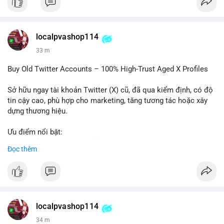
#binancesquare
#cryptonews
#regulation
#asia
#blockchain
$btc $eth
localpvashop114
#vlikevn
#titanbot
33 m
📰 Nguồn: Cointelegraph
Buy Old Twitter Accounts – 100% High-Trust Aged X Profiles
Sở hữu ngay tài khoản Twitter (X) cũ, đã qua kiểm định, có độ
tin cậy cao, phù hợp cho marketing, tăng tương tác hoặc xây
dựng thương hiệu.
Ưu điểm nổi bật:
- Tài khoản aged, có lịch sử hoạt động lâu năm
Đọc thêm
- Hồ sơ hoàn chỉnh, giảm nguy cơ bị khóa
- Hỗ trợ 24/7, phản hồi nhanh chóng
Liên hệ ngay để được tư vấn:
📞 WhatsApp: +1 660 215-8938
✈️ Telegram: @localpvashop
localpvashop114
📧 Email: localpvashop@gmail.com
34 m