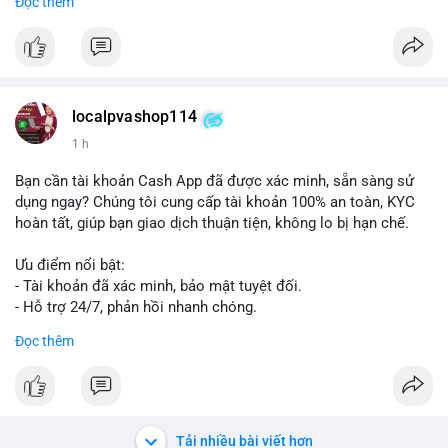
Đọc thêm
#vlikevn
#titanbot
📰 Nguồn: Cointelegraph
localpvashop114
1 h
Bạn cần tài khoản Cash App đã được xác minh, sẵn sàng sử
dụng ngay? Chúng tôi cung cấp tài khoản 100% an toàn, KYC
hoàn tất, giúp bạn giao dịch thuận tiện, không lo bị hạn chế.
Ưu điểm nổi bật:
- Tài khoản đã xác minh, bảo mật tuyệt đối.
- Hỗ trợ 24/7, phản hồi nhanh chóng.
- Giao dịch minh bạch, đáng tin cậy.
Đọc thêm
Liên hệ ngay để được tư vấn và sở hữu tài khoản ngay hôm
nay:
📞 WhatsApp: +1 660 215-8938
✈️ Telegram: @localpvashop
Tải nhiều bài viết hơn