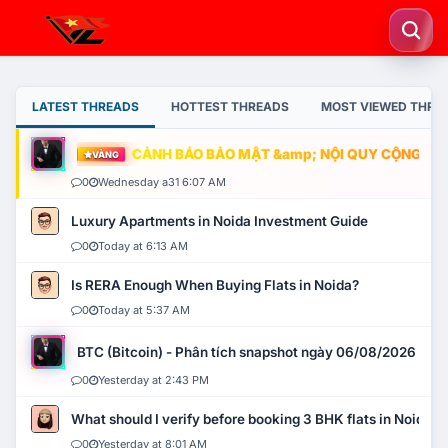
LATEST THREADS
HOTTEST THREADS
MOST VIEWED THRE
CẢNH BÁO BẢO MẬT &amp; NỘI QUY CỘNG ĐỒNG
VÀNG
0
Wednesday a31 6:07 AM
Luxury Apartments in Noida Investment Guide
0
Today at 6:13 AM
Is RERA Enough When Buying Flats in Noida?
0
Today at 5:37 AM
BTC (Bitcoin) - Phân tích snapshot ngày 06/08/2026
0
Yesterday at 2:43 PM
What should I verify before booking 3 BHK flats in Noida?
0
Yesterday at 8:01 AM