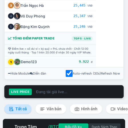
Trần Ngọc Hà
25,445
3
VNĐ
Võ Duy Phong
25,347
4
VNĐ
Đặng Kim Quỳnh
25,246
5
VNĐ
TỔNG ĐIỂM PAPER TRADE
TOP 5 · LIVE
Điểm live = số dư ví + ký quỹ + PnL chưa chốt · Chốt 12:00
ngày cuối tháng · Top 1 trên 20.000 đ nhận 30 ngày VIP Whale.
Demo123
9.922
1
đ
Hide Module
Diễn đàn
Auto-refresh (30s)
Refresh Now
Đang tải giá live...
LIVE PRICE
Tất cả
Văn bản
Hình ảnh
Video
Trung Tâm
(BTC
Biểu Đồ Xu
Danh Sách Theo