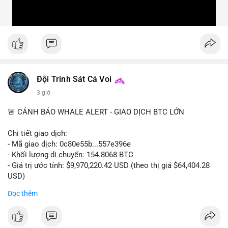
Đội Trinh Sát Cá Voi
3 giờ
🚨 CẢNH BÁO WHALE ALERT - GIAO DỊCH BTC LỚN
Chi tiết giao dịch:
- Mã giao dịch: 0c80e55b...557e396e
- Khối lượng di chuyển: 154.8068 BTC
- Giá trị ước tính: $9,970,220.42 USD (theo thị giá $64,404.28
USD)
- Thời gian: 22:19:54 2026-08-06 UTC
Đọc thêm
Một khối lượng 154.8 BTC trị giá gần 10 triệu USD vừa được
xác nhận di chuyển trong mempool. Với quy mô này, khả năng