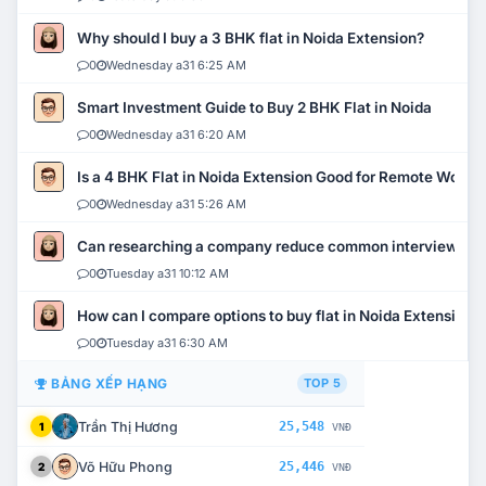
Why should I buy a 3 BHK flat in Noida Extension?
0
Wednesday a31 6:25 AM
Smart Investment Guide to Buy 2 BHK Flat in Noida
0
Wednesday a31 6:20 AM
Is a 4 BHK Flat in Noida Extension Good for Remote Work?
0
Wednesday a31 5:26 AM
Can researching a company reduce common interview mi
0
Tuesday a31 10:12 AM
How can I compare options to buy flat in Noida Extension?
0
Tuesday a31 6:30 AM
BẢNG XẾP HẠNG
TOP 5
Trần Thị Hương
25,548
1
VNĐ
Võ Hữu Phong
25,446
2
VNĐ