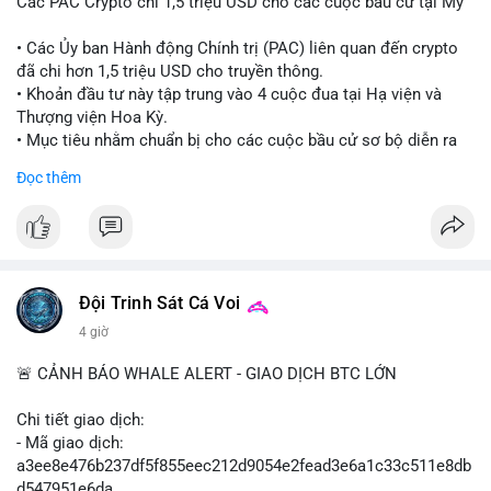
Các PAC Crypto chi 1,5 triệu USD cho các cuộc bầu cử tại Mỹ
• Các Ủy ban Hành động Chính trị (PAC) liên quan đến crypto
đã chi hơn 1,5 triệu USD cho truyền thông.
• Khoản đầu tư này tập trung vào 4 cuộc đua tại Hạ viện và
Thượng viện Hoa Kỳ.
• Mục tiêu nhằm chuẩn bị cho các cuộc bầu cử sơ bộ diễn ra
vào ngày 18 tháng 8.
Đọc thêm
#cryptonews
#politics
#usa
#binancesquare
$btc $eth
#vlikevn
#titanbot
Đội Trinh Sát Cá Voi
4 giờ
📰 Nguồn: Cointelegraph
🚨 CẢNH BÁO WHALE ALERT - GIAO DỊCH BTC LỚN
Chi tiết giao dịch:
- Mã giao dịch:
a3ee8e476b237df5f855eec212d9054e2fead3e6a1c33c511e8db
d547951e6da