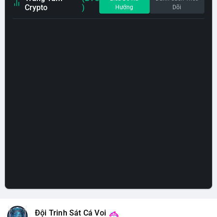
Crypto
)
Hướng
Dõi
Đội Trinh Sát Cá Voi