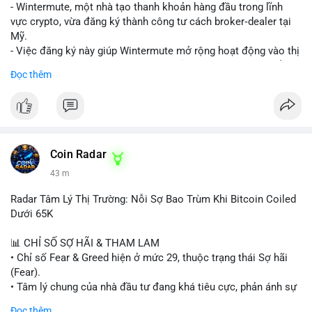
nguồn để xác định rõ ý đồ.
- Wintermute, một nhà tạo thanh khoản hàng đầu trong lĩnh
vực crypto, vừa đăng ký thành công tư cách broker‑dealer tại
Lời khuyên: Nhà đầu tư nhỏ lẻ nên thận trọng, tránh hành động
Mỹ.
theo cảm xúc. Quan sát diễn biến giá trong 24-48 giờ tới. Nếu
- Việc đăng ký này giúp Wintermute mở rộng hoạt động vào thị
giá không phản ứng mạnh, khả năng cao là chuyển ví nội bộ, ít
trường chứng khoán tokenized, một lĩnh vực đang phát triển
Đọc thêm
tác động đến thị trường. Chỉ vào lệnh khi có xác nhận xu
nhanh chóng ở Hoa Kỳ.
hướng rõ ràng.
- Với tư cách là broker‑dealer, công ty có thể cung cấp dịch vụ
giao dịch, sàn giao dịch và thanh toán cho các tài sản
#317btc
#20triệuusd
#mempool
#chuyểnsàn
#áplựcbán
tokenized, đồng thời tuân thủ quy định của SEC.
- Đây là bước chiến lược nhằm tận dụng cơ hội tăng trưởng của
thị trường tokenized và củng cố vị thế của Wintermute trong
Coin Radar
ngành tài chính kỹ thuật số.
43 m
#binancesquare
#cryptonews
#wintermute
#brokerdealer
Radar Tâm Lý Thị Trường: Nỗi Sợ Bao Trùm Khi Bitcoin Coiled
#tokenizedsecurities
#usregulation
Dưới 65K
$btc $eth
📊 CHỈ SỐ SỢ HÃI & THAM LAM
• Chỉ số Fear & Greed hiện ở mức 29, thuộc trạng thái Sợ hãi
#vlikevn
#titanbot
(Fear).
• Tâm lý chung của nhà đầu tư đang khá tiêu cực, phản ánh sự
📰 Nguồn: Cointelegraph
thận trọng cao độ trước các biến động thị trường.
Đọc thêm