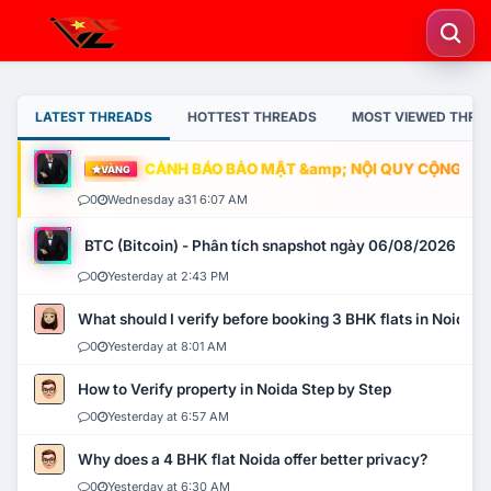
LATEST THREADS
HOTTEST THREADS
MOST VIEWED THRE
CẢNH BÁO BẢO MẬT &amp; NỘI QUY CỘNG ĐỒNG
VÀNG
0
Wednesday a31 6:07 AM
BTC (Bitcoin) - Phân tích snapshot ngày 06/08/2026
0
Yesterday at 2:43 PM
What should I verify before booking 3 BHK flats in Noida?
0
Yesterday at 8:01 AM
How to Verify property in Noida Step by Step
0
Yesterday at 6:57 AM
Why does a 4 BHK flat Noida offer better privacy?
0
Yesterday at 6:30 AM