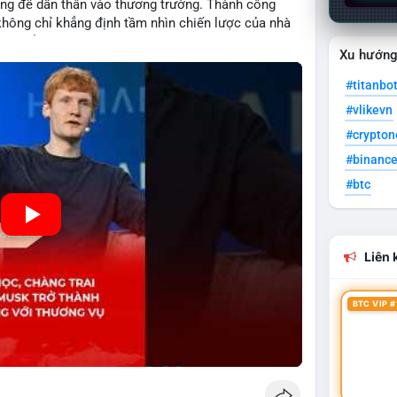
ống để dấn thân vào thương trường. Thành công
 không chỉ khẳng định tầm nhìn chiến lược của nhà
ự đổi mới trong nền kinh tế hiện đại. Sự kiện này
Xu hướn
 Musk trở thành một khách hàng quan trọng, minh
n kinh doanh của các startup đầy tiềm năng.
#titanbo
#vlikevn
#crypto
#binanc
#btc
Liên k
BTC VIP #