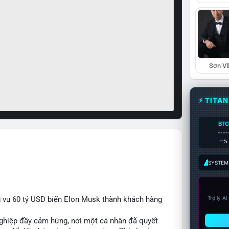
Sơn Vl
⚡ TITA
BTC
----
--%
SYSTEM:
 vụ 60 tỷ USD biến Elon Musk thành khách hàng
Trợ lý A
nghiệp đầy cảm hứng, nơi một cá nhân đã quyết