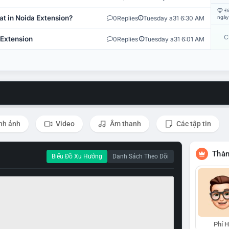
Đi
at in Noida Extension?
0
Replies
Tuesday a31 6:30 AM
ngày
C
 Extension
0
Replies
Tuesday a31 6:01 AM
nh ảnh
Video
Âm thanh
Các tập tin
Thàn
Biểu Đồ Xu Hướng
Danh Sách Theo Dõi
Phí 