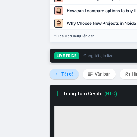
How can I compare options to buy fl
Why Choose New Projects in Noida
Hide Module
Diễn đàn
Đang tải giá live...
LIVE PRICE
Tất cả
Văn bản
Hì
Trung Tâm Crypto
(BTC)