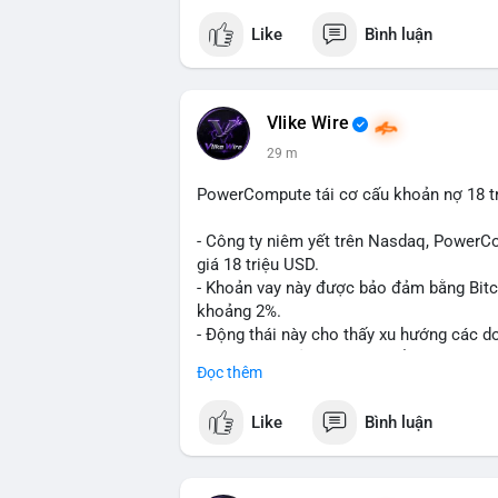
Like
Bình luận
Vlike Wire
29 m
PowerCompute tái cơ cấu khoản nợ 18 tr
- Công ty niêm yết trên Nasdaq, PowerCo
giá 18 triệu USD.
- Khoản vay này được bảo đảm bằng Bitco
khoảng 2%.
- Động thái này cho thấy xu hướng các d
BTC làm tài sản thế chấp để tối ưu hóa ch
Đọc thêm
#binancesquare
#cryptonews
#btc
#pow
Like
Bình luận
$btc