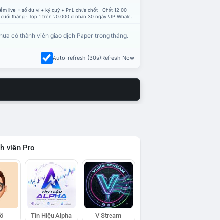
ểm live = số dư ví + ký quỹ + PnL chưa chốt · Chốt 12:00
 cuối tháng · Top 1 trên 20.000 đ nhận 30 ngày VIP Whale.
hưa có thành viên giao dịch Paper trong tháng.
Auto-refresh (30s)
Refresh Now
h viên Pro
Hồ
Tín Hiệu Alpha
V Stream