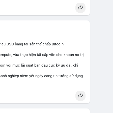
iệu USD bằng tài sản thế chấp Bitcoin
mpute, vừa thực hiện tái cấp vốn cho khoản nợ trị
in với mức lãi suất ban đầu cực kỳ ưu đãi, chỉ
oanh nghiệp niêm yết ngày càng tin tưởng sử dụng
i phí tài chính.
ercompute
#blockchainfinance