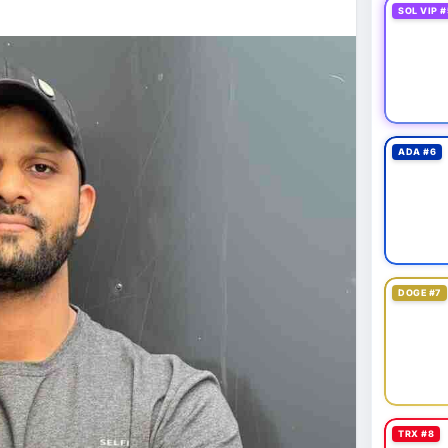
SOL VIP #
fits of a verified Cash App account.
ADA #6
DOGE #7
TRX #8