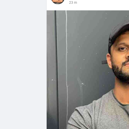
23 m
Follow this guide to fully enjoy the bene