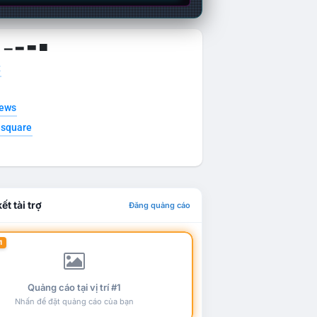
g ▁ ▂ ▃ ▄
t
news
esquare
ết tài trợ
Đăng quảng cáo
1
Quảng cáo tại vị trí #1
Nhấn để đặt quảng cáo của bạn