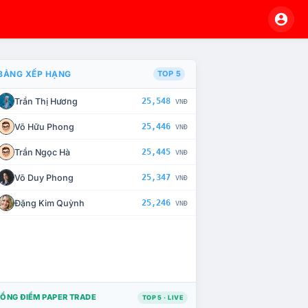
BẢNG XẾP HẠNG
TOP 5
Trần Thị Hương
25,548
VNĐ
À CHẾ TÀI XỬ LÝ VI PHẠM
Võ Hữu Phong
25,446
VNĐ
Trần Ngọc Hà
25,445
VNĐ
Võ Duy Phong
25,347
VNĐ
Đặng Kim Quỳnh
25,246
VNĐ
ỔNG ĐIỂM PAPER TRADE
TOP 5 · LIVE