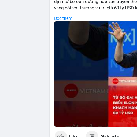
định từ bỏ con đường học vấn truyền th
vang dội với thương vụ trị giá 60 tỷ USD
sáng lập mà còn cho thấy sức mạnh của s
Đọc thêm
đặc biệt gây chú ý khi biến tỷ phú Elon
chứng cho khả năng xoay chuyển cục diệ
🎥 Xem video trực tiếp tại:
Nguồn: KIEN THUC KINH TE