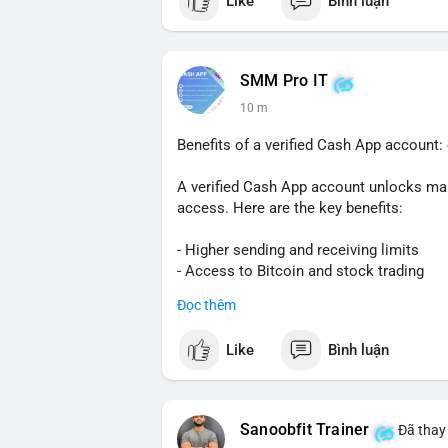
Like
Bình luận
SMM Pro IT
10 m
Benefits of a verified Cash App account
A verified Cash App account unlocks man
access. Here are the key benefits:
- Higher sending and receiving limits
- Access to Bitcoin and stock trading
- Increased trust and security for transa
Đọc thêm
- Ability to link a bank account or card
Like
Bình luận
To get verified, you need to provide your f
your Social Security number. The process
Verification also helps protect you from
Sanoobfit Trainer
Đã thay 
to use Cash App for business or large tra