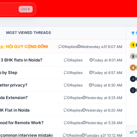
Ctrl K
MOST VIEWED THREADS
1
; NỘI QUY CỘNG ĐỒNG VLIKE.VN: HỆ THỐNG GIÁM SÁT TỰ ĐỘNG V
0
Replies
Wednesday a31 6:07 AM
2
 3 BHK flats in Noida?
0
Replies
Today at 8:01 AM
3
p by Step
0
Replies
Today at 6:57 AM
4
etter privacy?
0
Replies
Today at 6:30 AM
5
ida Extension?
0
Replies
Yesterday at 6:25 AM
K Flat in Noida
0
Replies
Yesterday at 6:20 AM
 Good for Remote Work?
0
Replies
Yesterday at 5:26 AM
T
 common interview mistakes?
0
Replies
Tuesday a31 10:12 AM