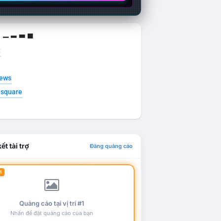
g ▁ ▂ ▃ ▄
t
news
esquare
ết tài trợ
Đăng quảng cáo
1
Quảng cáo tại vị trí #1
Nhấn để đặt quảng cáo của bạn