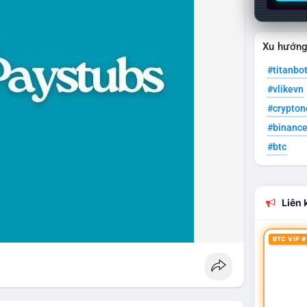
Xu hướn
#titanbo
#vlikevn
#crypto
#binanc
#btc
Liên k
BTC VIP #