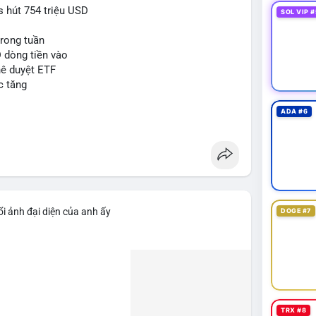
 hút 754 triệu USD
SOL VIP #
trong tuần
D dòng tiền vào
hê duyệt ETF
c tăng
ADA #6
i ảnh đại diện của anh ấy
DOGE #7
TRX #8