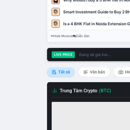
Why should I buy a 3 BHK flat in No
Smart Investment Guide to Buy 2 BH
Is a 4 BHK Flat in Noida Extension
Hide Module
Diễn đàn
Đang tải giá live...
LIVE PRICE
Tất cả
Văn bản
Hì
Trung Tâm Crypto
(BTC)