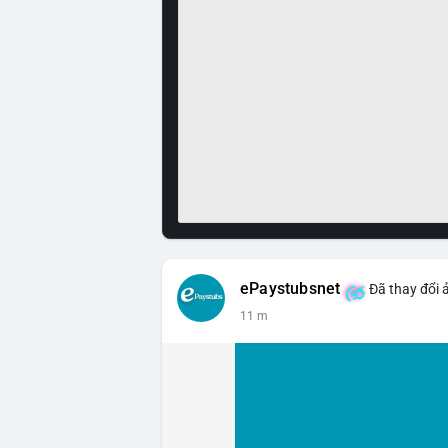
ePaystubsnet
Đã thay đổi 
11 m