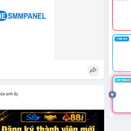
TON #9
OPTIMUS 
của anh ấy