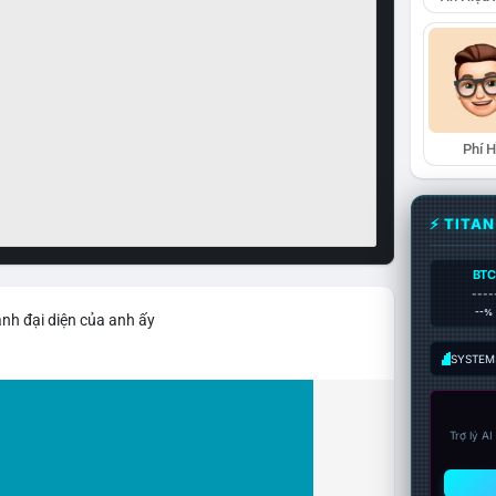
Phí 
⚡ TITA
BTC
----
--%
ảnh đại diện của anh ấy
SYSTEM:
Trợ lý A