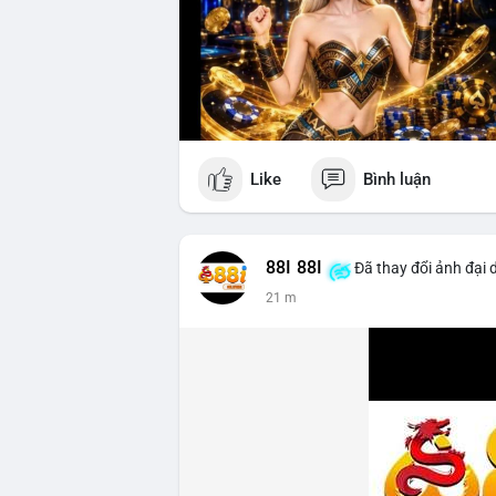
Like
Bình luận
88I 88I
Đã thay đổi ảnh đại 
21 m