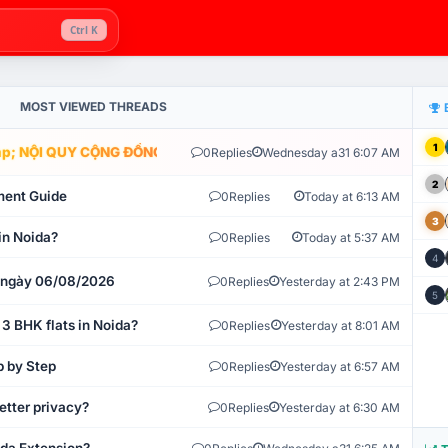
Ctrl K
MOST VIEWED THREADS
1
; NỘI QUY CỘNG ĐỒNG VLIKE.VN: HỆ THỐNG GIÁM SÁT TỰ ĐỘNG V
0
Replies
Wednesday a31 6:07 AM
2
ment Guide
0
Replies
Today at 6:13 AM
3
in Noida?
0
Replies
Today at 5:37 AM
4
t ngày 06/08/2026
0
Replies
Yesterday at 2:43 PM
5
 3 BHK flats in Noida?
0
Replies
Yesterday at 8:01 AM
p by Step
0
Replies
Yesterday at 6:57 AM
etter privacy?
0
Replies
Yesterday at 6:30 AM