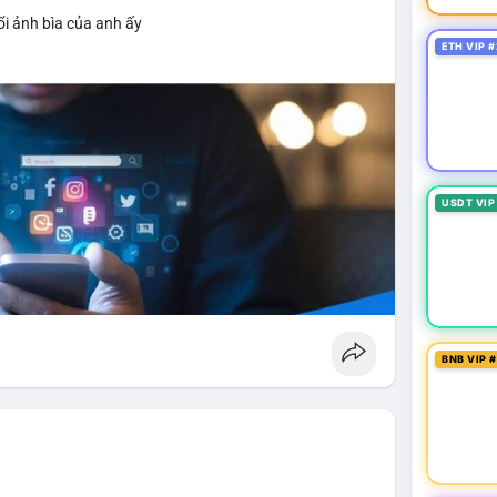
i ảnh bìa của anh ấy
ETH VIP #
USDT VIP
BNB VIP 