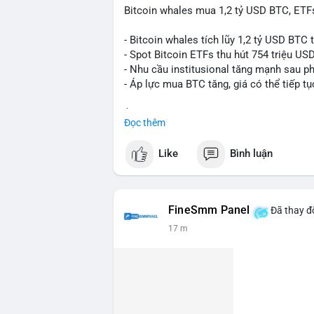
Bitcoin whales mua 1,2 tỷ USD BTC, ETFs
- Bitcoin whales tích lũy 1,2 tỷ USD BTC 
- Spot Bitcoin ETFs thu hút 754 triệu US
- Nhu cầu institusional tăng mạnh sau p
- Áp lực mua BTC tăng, giá có thể tiếp tụ
$btc
#btc
Đọc thêm
#vlikevn
#titanbot
Like
Bình luận
📰 Nguồn: CoinDesk
FineSmm Panel
Đã thay đổ
17 m