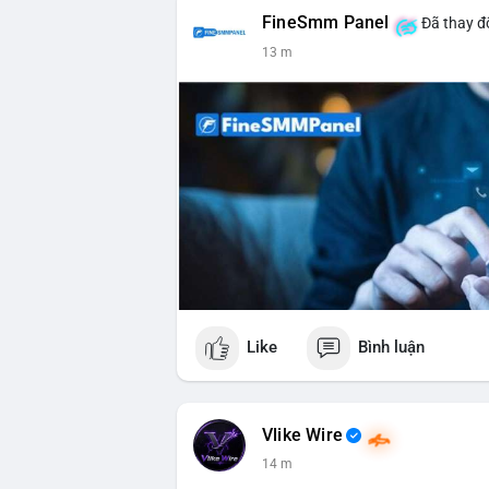
FineSmm Panel
Đã thay đổ
13 m
Like
Bình luận
Vlike Wire
14 m