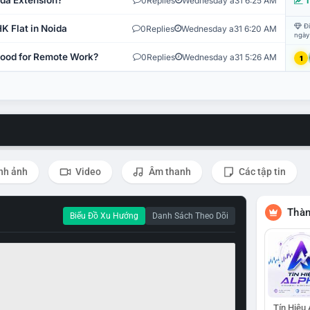
ida Extension?
0
Replies
Wednesday a31 6:25 AM
T
Đi
K Flat in Noida
0
Replies
Wednesday a31 6:20 AM
ngày
 Good for Remote Work?
0
Replies
Wednesday a31 5:26 AM
1
nh ảnh
Video
Âm thanh
Các tập tin
Thàn
Biểu Đồ Xu Hướng
Danh Sách Theo Dõi
Tín Hiệu