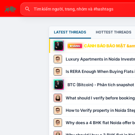
LATEST THREADS
HOTTEST THREADS
CẢNH BÁO BẢO MẬT &amp
VÀNG
Luxury Apartments in Noida Invest
Is RERA Enough When Buying Flats 
BTC (Bitcoin) - Phân tích snapsho
What should I verify before booking
How to Verify property in Noida Ste
Why does a 4 BHK flat Noida offer b