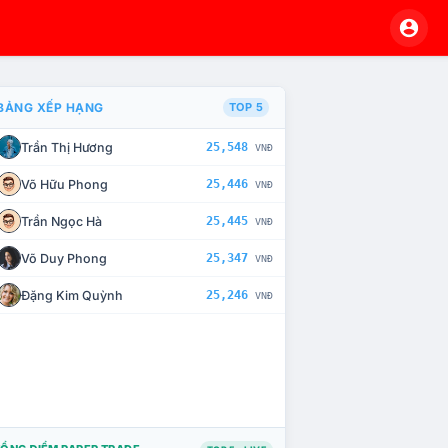
BẢNG XẾP HẠNG
TOP 5
Trần Thị Hương
25,548
VNĐ
À CHẾ TÀI XỬ LÝ VI PHẠM
Võ Hữu Phong
25,446
VNĐ
Trần Ngọc Hà
25,445
VNĐ
Võ Duy Phong
25,347
VNĐ
Đặng Kim Quỳnh
25,246
VNĐ