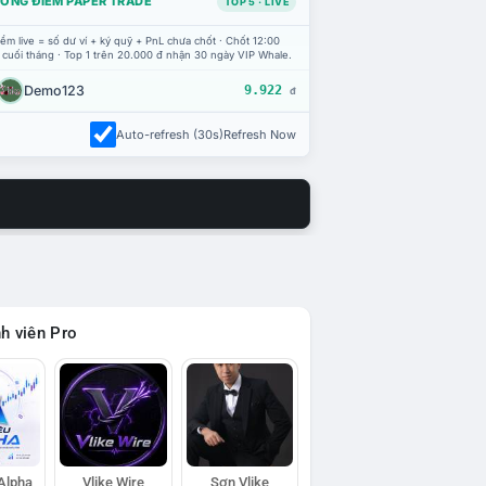
ỔNG ĐIỂM PAPER TRADE
TOP 5 · LIVE
ểm live = số dư ví + ký quỹ + PnL chưa chốt · Chốt 12:00
 cuối tháng · Top 1 trên 20.000 đ nhận 30 ngày VIP Whale.
Demo123
9.922
đ
Auto-refresh (30s)
Refresh Now
h viên Pro
 Alpha
Vlike Wire
Sơn Vlike