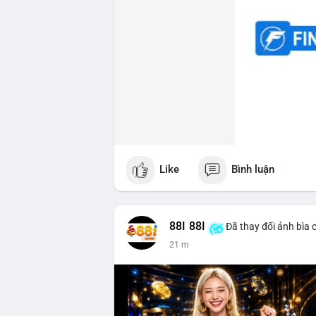
Like
Bình luận
88I 88I
Đã thay đổi ảnh bìa 
21 m