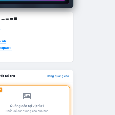
g ▁ ▂ ▃ ▄
t
news
esquare
ết tài trợ
Đăng quảng cáo
1
Quảng cáo tại vị trí #1
Nhấn để đặt quảng cáo của bạn