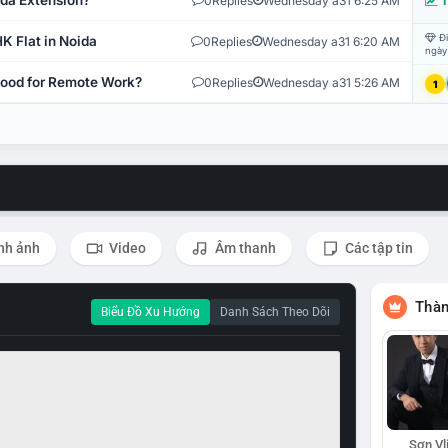
ida Extension?
0
Replies
Wednesday a31 6:25 AM
T
Đi
K Flat in Noida
0
Replies
Wednesday a31 6:20 AM
ngày
 Good for Remote Work?
0
Replies
Wednesday a31 5:26 AM
1
nh ảnh
Video
Âm thanh
Các tập tin
Thàn
Biểu Đồ Xu Hướng
Danh Sách Theo Dõi
Sơn Vl