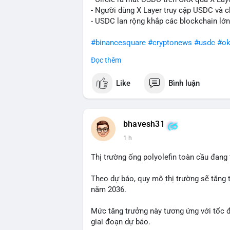
- Người dùng X Layer truy cập USDC và c
- USDC lan rộng khắp các blockchain lớn
#binancesquare
#cryptonews
#usdc
#ok
Đọc thêm
$usdc
Like
Bình luận
#vlikevn
#titanbot
📰 Nguồn: Cointelegraph
bhavesh31
1 h
Thị trường ống polyolefin toàn cầu đang
Theo dự báo, quy mô thị trường sẽ tăng 
năm 2036.
Mức tăng trưởng này tương ứng với tốc 
giai đoạn dự báo.