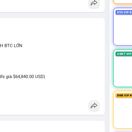
ETH VIP #
CH BTC LỚN
USDT VIP
 thị giá $64,840.00 USD)
BNB VIP 
n USD được thực hiện trong khung giờ thanh khoản
ủ đích rõ ràng, không phải lệnh gấp. Quy mô này
n sàn để chuẩn bị bán khi giá chạm vùng kháng cự,
ới khối lượng không quá lớn để gây sốc thanh
ắn hạn, động thái này có thể là bước đệm cho một