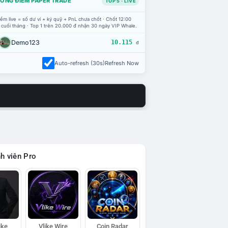
ỔNG ĐIỂM PAPER TRADE
TOP 5 · LIVE
ểm live = số dư ví + ký quỹ + PnL chưa chốt · Chốt 12:00
 cuối tháng · Top 1 trên 20.000 đ nhận 30 ngày VIP Whale.
Demo123
10.115
đ
Auto-refresh (30s)
Refresh Now
h viên Pro
ike
Vlike Wire
Coin Radar