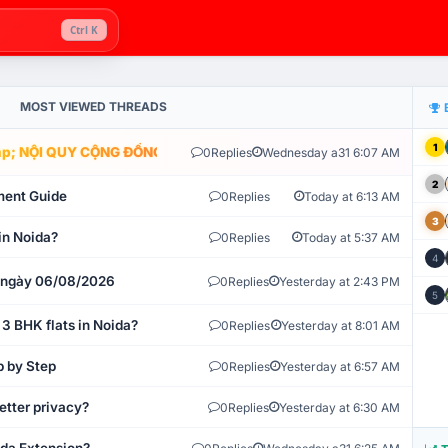
Ctrl K
MOST VIEWED THREADS
1
; NỘI QUY CỘNG ĐỒNG VLIKE.VN: HỆ THỐNG GIÁM SÁT TỰ ĐỘNG V
0
Replies
Wednesday a31 6:07 AM
2
ment Guide
0
Replies
Today at 6:13 AM
3
in Noida?
0
Replies
Today at 5:37 AM
4
t ngày 06/08/2026
0
Replies
Yesterday at 2:43 PM
5
 3 BHK flats in Noida?
0
Replies
Yesterday at 8:01 AM
p by Step
0
Replies
Yesterday at 6:57 AM
etter privacy?
0
Replies
Yesterday at 6:30 AM