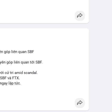
 xuất, nhà phân phối và nhà đầu tư trong ngành vật
òng sản phẩm ống nhựa polyolefin trong tương lai?
ên góp liên quan SBF
yên góp liên quan tới SBF.
ới cử tri amid scandal.
 SBF và FTX.
ngay lập tức.
#reformuk