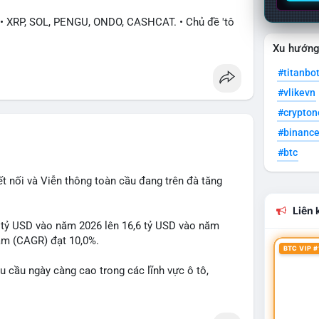
XRP, SOL, PENGU, ONDO, CASHCAT. • Chủ đề 'tô
hông tài chính). • Bàn tán Binance Square tập trung
Xu hướn
#titanbo
• Trump khẳng định crypto là 'vấn đề lớn' giúp
#vlikevn
iếu Apple/IBM. • Bài đăng hấp dẫn về $HFT, $SKYAI,
 Korea (Bybit).
#crypto
#binanc
ị trường đang phân cực. Sợ hãi do chỉ số thấp,
#btc
PENGU, CASHCAT) và tin cậy từ các dự án lớn
ng tin rõ ràng về quy định.
ết nối và Viễn thông toàn cầu đang trên đà tăng
Liên k
4 tỷ USD vào năm 2026 lên 16,6 tỷ USD vào năm
năm (CAGR) đạt 10,0%.
BTC VIP #
u cầu ngày càng cao trong các lĩnh vực ô tô,
để nắm bắt cơ hội đầu tư và phát triển giải pháp