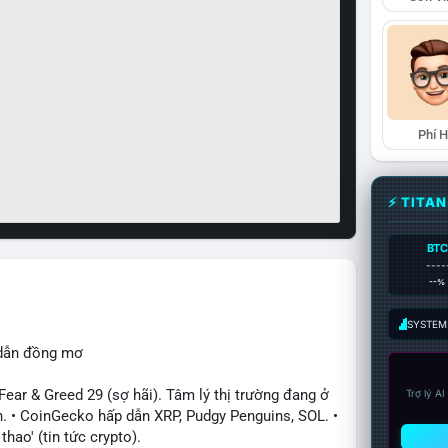
Phí 
⚡ TITA
BTC
----
--%
SYSTEM:
 dẫn đồng mơ
ar & Greed 29 (sợ hãi). Tâm lý thị trường đang ở
Trợ lý A
. • CoinGecko hấp dẫn XRP, Pudgy Penguins, SOL. •
hao' (tin tức crypto).