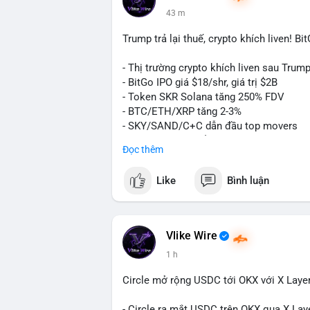
lệnh lớn hơn trong 24-48 giờ tới. Nhà đầu
43 m
nguồn.
Trump trả lại thuế, crypto khích liven! B
Lời khuyên:
Nhà đầu tư nhỏ lẻ nên quan sát thêm xác
- Thị trường crypto khích liven sau Trump 
lệnh theo cảm xúc. Nếu BTC phá vỡ vùng
- BitGo IPO giá $18/shr, giá trị $2B
đang tạo đáy tích lũy; ngược lại, nếu gi
- Token SKR Solana tăng 250% FDV
chủ động.
- BTC/ETH/XRP tăng 2-3%
- SKY/SAND/C+C dẫn đầu top movers
#10dot9btc
#vilanhtichluy
#giaodichlon
- US Senates chuẩn bị hành động Clarity
Đọc thêm
- HK phát hành giấy phép stablecoin
- Nga công nhận crypto là tài sản
Like
Bình luận
- Saga EVM bị hack $7M
- Steak ’n Shake trả lương BTC
$btc
#btc
$eth
#eth
$sol
#sol
$xrp
#xrp
Vlike Wire
1 h
#vlikevn
#titanbot
Circle mở rộng USDC tới OKX với X Laye
📰 Nguồn: Decrypt
- Circle ra mắt USDC trên OKX qua X Lay