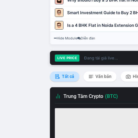
Why should I buy a 3 BHK flat in No
Smart Investment Guide to Buy 2 BH
Is a 4 BHK Flat in Noida Extension
Hide Module
Diễn đàn
Đang tải giá live...
LIVE PRICE
Tất cả
Văn bản
Hì
Trung Tâm Crypto
(BTC)