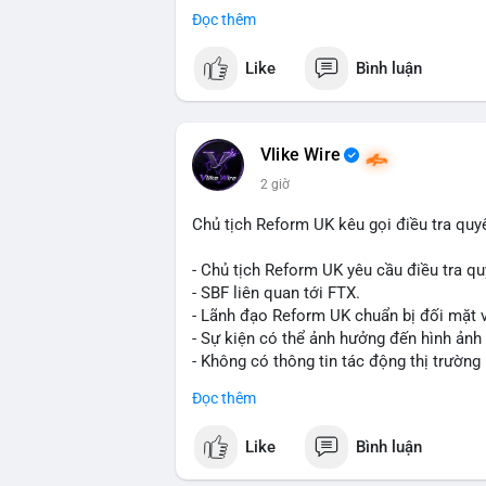
Đọc thêm
Đây là tín hiệu tích cực cho các nhà sản
liệu xây dựng và hạ tầng.
Like
Bình luận
Bạn đánh giá thế nào về tiềm năng của d
Vlike Wire
2 giờ
Chủ tịch Reform UK kêu gọi điều tra quy
- Chủ tịch Reform UK yêu cầu điều tra qu
- SBF liên quan tới FTX.
- Lãnh đạo Reform UK chuẩn bị đối mặt v
- Sự kiện có thể ảnh hưởng đến hình ảnh
- Không có thông tin tác động thị trường 
#binancesquare
#cryptonews
#sbf
#ftx
Đọc thêm
$btc $eth
Like
Bình luận
#vlikevn
#titanbot