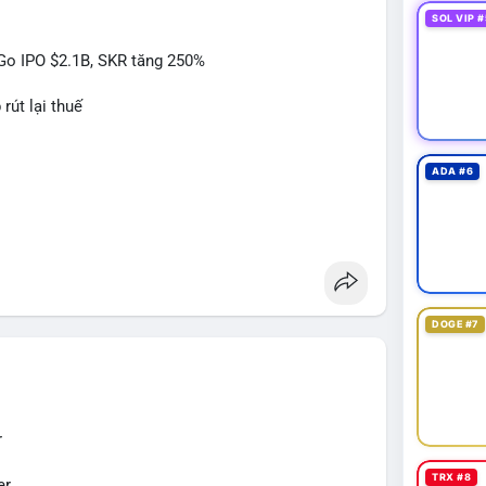
 tư cần theo dõi dòng tiền tiếp theo từ địa chỉ
SOL VIP #
itGo IPO $2.1B, SKR tăng 250%
 nhận từ 1-2 khối trước khi hành động, tránh vào
rút lại thuế
 $65,000 kèm khối lượng tăng, khả năng cá voi
á sụt giảm nhanh, khả năng cao đây là động thái bán
ADA #6
#btcmempool
#kiemsoatvi
 Act
DOGE #7
$sky
#sky
$sand
#sand
$skr
#skr
r
TRX #8
er