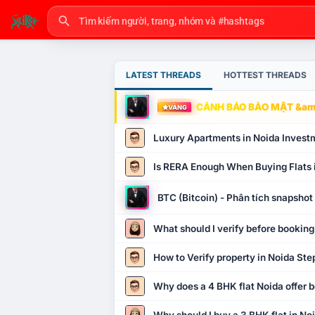
LATEST THREADS
HOTTEST THREADS
CẢNH BÁO BẢO MẬT &amp
VÀNG
Luxury Apartments in Noida Invest
Is RERA Enough When Buying Flats 
BTC (Bitcoin) - Phân tích snapsho
What should I verify before booking
How to Verify property in Noida Ste
Why does a 4 BHK flat Noida offer b