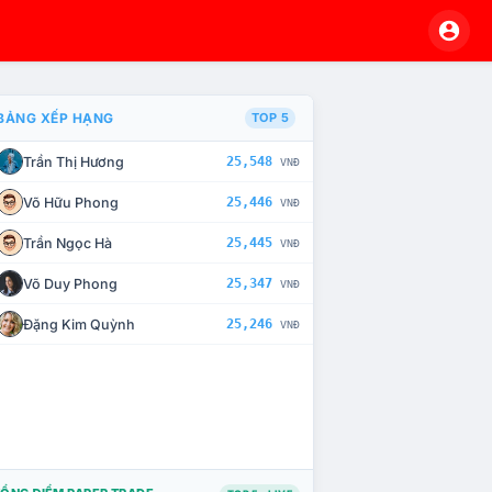
BẢNG XẾP HẠNG
TOP 5
Trần Thị Hương
25,548
VNĐ
À CHẾ TÀI XỬ LÝ VI PHẠM
Võ Hữu Phong
25,446
VNĐ
Trần Ngọc Hà
25,445
VNĐ
Võ Duy Phong
25,347
VNĐ
Đặng Kim Quỳnh
25,246
VNĐ