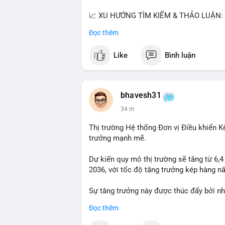
📈 XU HƯỚNG TÌM KIẾM & THẢO LUẬN: • 
thị ty na' (tỷ giá) và 'giao thông' (giao t
Đọc thêm
vào BTC breakout và lệnh long/short.
Like
Bình luận
💬 DÒNG CHẢY TIN TỨC & TRUYỀN THÔNG: 
giảm áp lực USD. • Binance hỗ trợ cổ ph
$BICO. • Tin nhắn cảnh báo về hack North
bhavesh31
💡 NHẬN ĐỊNH & KHUYẾN NGHỊ: Tâm lý th
34 m
nhưng hấp dẫn từ xu hướng meme coin (
(BTC, SOL). Rủi ro tăng nếu không có thô
Thị trường Hệ thống Đơn vị Điều khiển K
trưởng mạnh mẽ.
📊 Nguồn: Radar Tâm Lý Thị Trường
Dự kiến quy mô thị trường sẽ tăng từ 6,
2036, với tốc độ tăng trưởng kép hàng 
Sự tăng trưởng này được thúc đẩy bởi nh
logistics và thiết bị thông minh.
Đọc thêm
Doanh nghiệp cần theo dõi xu hướng này 