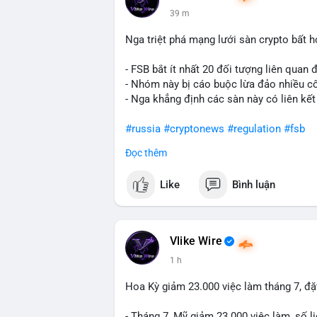
giá USD). TUYỆT ĐỐI KHÔNG lặp lại các
39 m
#whalealert
,
#smartmoney
,
#cryptonews
riêng biệt phản ánh đúng nội dung cụ thể
Nga triệt phá mạng lưới sàn crypto bất 
chuyển ví lạnh:
#45btc
#vilanh
#tichluyd
hình AI (
#gpt
,
#deepseek
,
#gemini
,
#clau
- FSB bắt ít nhất 20 đối tượng liên quan
- Nhóm này bị cáo buộc lừa đảo nhiều c
- Nga khẳng định các sàn này có liên kết
#russia
#cryptonews
#regulation
#fsb
Đọc thêm
$btc $eth
Like
Bình luận
#vlikevn
#titanbot
📰 Nguồn: CoinDesk
Vlike Wire
1 h
Hoa Kỳ giảm 23.000 việc làm tháng 7, đặt
- Tháng 7, Mỹ giảm 23.000 việc làm, số li