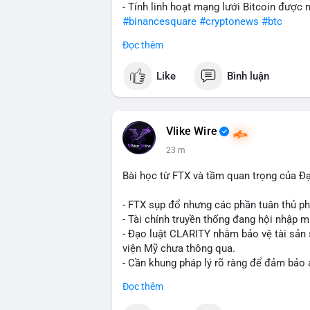
- Tính linh hoạt mạng lưới Bitcoin được
#binancesquare
#cryptonews
#btc
Đọc thêm
$btc
Like
Bình luận
#vlikevn
#titanbot
📰 Nguồn: CoinDesk
Vlike Wire
24 m
Bài học từ FTX và tầm quan trọng của Đ
- FTX sụp đổ nhưng các phần tuân thủ phá
- Tài chính truyền thống đang hội nhập m
- Đạo luật CLARITY nhằm bảo vệ tài sản 
viện Mỹ chưa thông qua.
- Cần khung pháp lý rõ ràng để đảm bảo 
Đọc thêm
#binancesquare
#cryptonews
#ftx
#regu