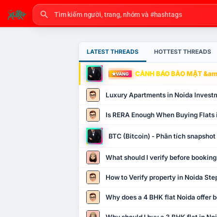
LATEST THREADS
HOTTEST THREADS
CẢNH BÁO BẢO MẬT &amp
VÀNG
Luxury Apartments in Noida Invest
Is RERA Enough When Buying Flats 
BTC (Bitcoin) - Phân tích snapsho
What should I verify before booking
How to Verify property in Noida Ste
Why does a 4 BHK flat Noida offer b