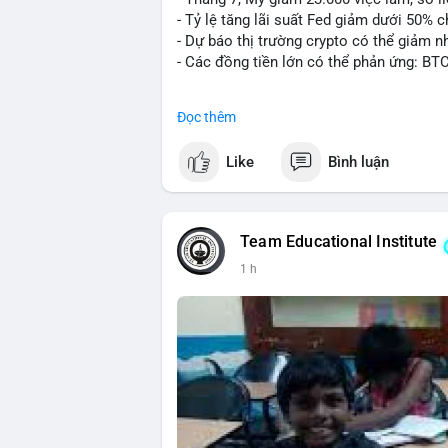
- Tỷ lệ tăng lãi suất Fed giảm dưới 50% 
- Dự báo thị trường crypto có thể giảm nh
- Các đồng tiền lớn có thể phản ứng: BT
#binancesquare
#cryptonews
#btc
#eth
Đọc thêm
$btc $eth
Like
Bình luận
#vlikevn
#titanbot
📰 Nguồn: CoinDesk
Team Educational Institute
1 h