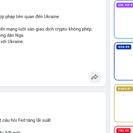
 hashtag chung chung giống nhau ở mọi bài như
SOL VIP #
,
#vlikesignals
. Mỗi bài viết phải có bộ hashtag
 của giao dịch đó. Ví dụ nếu giao dịch 45 BTC
hợp pháp liên quan đến Ukraine
aihan
#btcmempool
. KHÔNG dùng hashtag tên mô
de
,
#ai
).
 đến mạng lưới sàn giao dịch crypto không phép.
ông dân Nga.
 với Ukraine.
ADA #6
DOGE #7
 câu hỏi Fed tăng lãi suất
TRX #8
ệu bất ngờ.