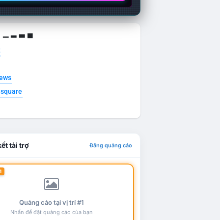
g ▁ ▂ ▃ ▄
t
news
esquare
ết tài trợ
Đăng quảng cáo
1
Quảng cáo tại vị trí #1
Nhấn để đặt quảng cáo của bạn