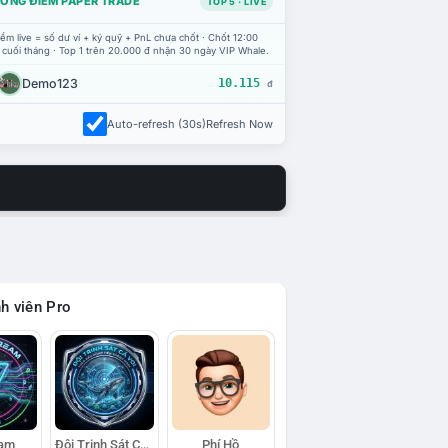
ỔNG ĐIỂM PAPER TRADE
TOP 5 · LIVE
ểm live = số dư ví + ký quỹ + PnL chưa chốt · Chốt 12:00
 cuối tháng · Top 1 trên 20.000 đ nhận 30 ngày VIP Whale.
Demo123
10.115
đ
Auto-refresh (30s)
Refresh Now
h viên Pro
eam
Đội Trinh Sát Cá Voi
Phí Hồ