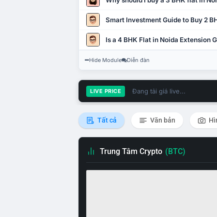
Why should I buy a 3 BHK flat in No
Smart Investment Guide to Buy 2 BH
Is a 4 BHK Flat in Noida Extension
Hide Module
Diễn đàn
Đang tải giá live...
LIVE PRICE
Tất cả
Văn bản
Hì
Trung Tâm Crypto
(BTC)