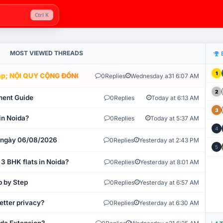
Ctrl K
MOST VIEWED THREADS
1
; NỘI QUY CỘNG ĐỒNG VLIKE.VN: HỆ THỐNG GIÁM SÁT TỰ ĐỘNG V
0
Replies
Wednesday a31 6:07 AM
2
ment Guide
0
Replies
Today at 6:13 AM
3
in Noida?
0
Replies
Today at 5:37 AM
4
t ngày 06/08/2026
0
Replies
Yesterday at 2:43 PM
5
 3 BHK flats in Noida?
0
Replies
Yesterday at 8:01 AM
p by Step
0
Replies
Yesterday at 6:57 AM
etter privacy?
0
Replies
Yesterday at 6:30 AM