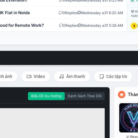
ida Extension?
0
Replies
Wednesday a31 6:25 AM
T
Đi
K Flat in Noida
0
Replies
Wednesday a31 6:20 AM
ngày
 Good for Remote Work?
0
Replies
Wednesday a31 5:26 AM
1
nh ảnh
Video
Âm thanh
Các tập tin
Thàn
Biểu Đồ Xu Hướng
Danh Sách Theo Dõi
V Str