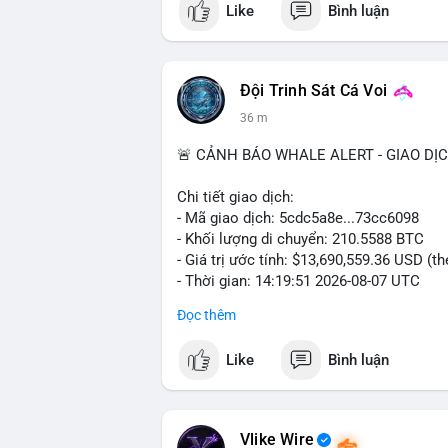
Like
Bình luận
$btc $eth
#vlikevn
#titanbot
Đội Trinh Sát Cá Voi
📰 Nguồn: CoinDesk
37 m
🚨 CẢNH BÁO WHALE ALERT - GIAO DỊ
Chi tiết giao dịch:
- Mã giao dịch: 5cdc5a8e...73cc6098
- Khối lượng di chuyển: 210.5588 BTC
- Giá trị ước tính: $13,690,559.36 USD (t
- Thời gian: 14:19:51 2026-08-07 UTC
Đọc thêm
Nhận định phân tích hành vi của Cá voi d
coin, gom hàng ví lạnh, áp lực bán tiềm n
Like
Bình luận
Lời khuyên ngắn gọn cho nhà đầu tư nhỏ 
Hashtags: Tự trích xuất 3-5 hashtag ĐỘC
phải là các từ khóa cụ thể xuất hiện trong
Vlike Wire