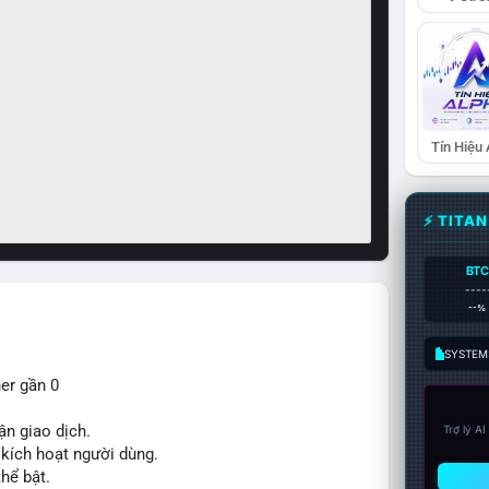
Tín Hiệu
⚡ TITA
BTC
----
--%
SYSTEM:
ner gần 0
ận giao dịch.
Trợ lý A
ế kích hoạt người dùng.
thể bật.