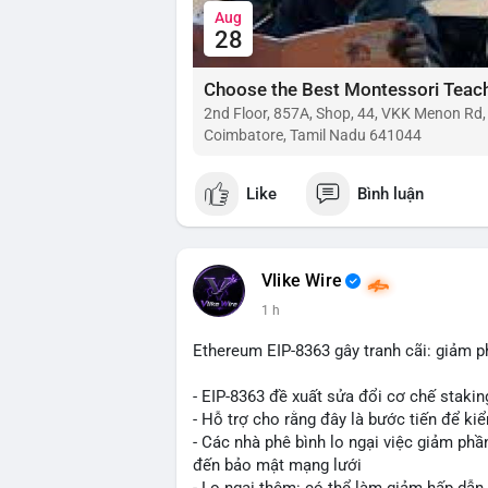
Aug
28
2nd Floor, 857A, Shop, 44, VKK Menon Rd
Coimbatore, Tamil Nadu 641044
Like
Bình luận
Vlike Wire
1 h
Ethereum EIP-8363 gây tranh cãi: giảm p
- EIP-8363 đề xuất sửa đổi cơ chế stak
- Hỗ trợ cho rằng đây là bước tiến để ki
- Các nhà phê bình lo ngại việc giảm ph
đến bảo mật mạng lưới