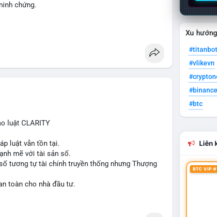
 minh chứng.
Xu hướn
#titanbo
#vlikevn
#crypto
#binanc
#btc
ạo luật CLARITY
p luật vẫn tồn tại.
Liên k
ạnh mẽ với tài sản số.
số tương tự tài chính truyền thống nhưng Thượng
BTC VIP #
an toàn cho nhà đầu tư.
lation
#clarityact