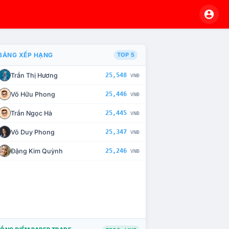
BẢNG XẾP HẠNG
TOP 5
Trần Thị Hương
25,548
VNĐ
À CHẾ TÀI XỬ LÝ VI PHẠM
Võ Hữu Phong
25,446
VNĐ
Trần Ngọc Hà
25,445
VNĐ
Võ Duy Phong
25,347
VNĐ
Đặng Kim Quỳnh
25,246
VNĐ