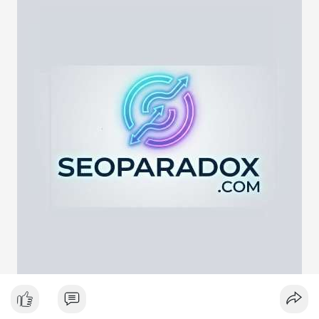
lực cung ngắn hạn. Tuy nhiên, nếu địa chỉ nhận là ví lạnh hoặc
ví tích lũy, động thái này phản ánh chiến lược nắm giữ dài hạn
giữa lúc thị trường biến động quanh mốc 65,000 USD. Việc
giao dịch chưa được xác nhận làm tăng sự chú ý của giới đầu
tư, có thể gây ra biến động giá tức thời.
Lời khuyên ngắn gọn cho nhà đầu tư nhỏ lẻ:
Hãy theo dõi xác nhận giao dịch và dòng tiền tiếp theo. Nếu
BTC bị chuyển lên sàn trong khung giờ thanh khoản thấp, hãy
thận trọng với nhịp điều chỉnh ngắn hạn. Không nên hành động
theo cảm xúc, hãy đặt lệnh dựa trên vùng hỗ trợ và kháng cự rõ
ràng.
#21dot71btc
#mempoolbtc
#chuyentiencavoi
#aplucban
#biendonggia