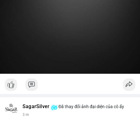
Lời khuyên:
Nhà đầu tư nhỏ lẻ nên theo dõi thêm 2-3 giao dịch lớn tiếp
theo trong 24 giờ. Nếu dòng tiền tiếp tục chảy vào ví lạnh, đó
là tín hiệu tích lũy. Tránh hành động theo cảm xúc trước một
giao dịch đơn lẻ.
#19dot8371btc
#vilanh
#tichluydaihan
#phanbotaisan
#gia65k
SagarSilver
Đã thay đổi ảnh đại diện của cô ấy
3 m