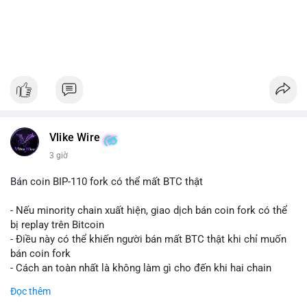
Vlike Wire
3 giờ
Bán coin BIP-110 fork có thể mất BTC thật
- Nếu minority chain xuất hiện, giao dịch bán coin fork có thể
bị replay trên Bitcoin
- Điều này có thể khiến người bán mất BTC thật khi chỉ muốn
bán coin fork
- Cách an toàn nhất là không làm gì cho đến khi hai chain
được tách riêng
Đọc thêm
-
#binancesquare
#cryptonews
#btc
#bip110