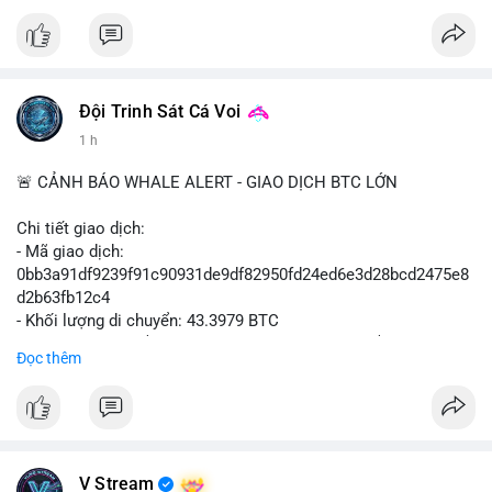
#vlikevn
#titanbot
📰 Nguồn: Cointelegraph
Đội Trinh Sát Cá Voi
1 h
🚨 CẢNH BÁO WHALE ALERT - GIAO DỊCH BTC LỚN
Chi tiết giao dịch:
- Mã giao dịch:
0bb3a91df9239f91c90931de9df82950fd24ed6e3d28bcd2475e8
d2b63fb12c4
- Khối lượng di chuyển: 43.3979 BTC
- Giá trị ước tính: $2,820,579.98 USD (theo thị giá $64,993.43
Đọc thêm
USD)
- Thời gian: 04:18
4 2026-08-08 UTC
Nhận định phân tích hành vi của Cá voi dựa trên giao dịch này:
Khối lượng 43.3979 BTC tương đương 2.82 triệu USD, một con
V Stream
số đủ lớn để tạo áp lực thanh khoản tức thời. Hành vi này có