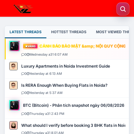
LATEST THREADS
HOTTEST THREADS
MOST VIEWED THRE
CẢNH BÁO BẢO MẬT &amp; NỘI QUY CỘNG ĐỒNG
VÀNG
0
Wednesday a31 6:07 AM
Luxury Apartments in Noida Investment Guide
0
Yesterday at 6:13 AM
Is RERA Enough When Buying Flats in Noida?
0
Yesterday at 5:37 AM
BTC (Bitcoin) - Phân tích snapshot ngày 06/08/2026
0
Thursday a31 2:43 PM
What should I verify before booking 3 BHK flats in Noida?
0
Thursday a31 8:01 AM