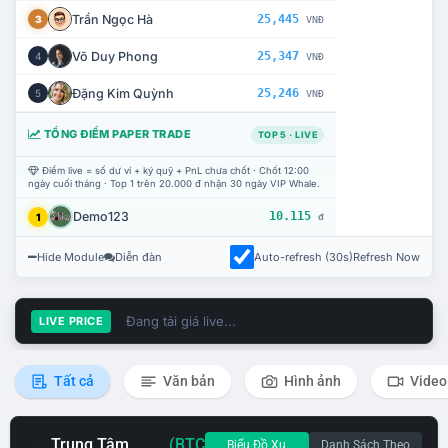
Trần Ngọc Hà
25,445
3
VNĐ
Võ Duy Phong
25,347
4
VNĐ
Đặng Kim Quỳnh
25,246
5
VNĐ
TỔNG ĐIỂM PAPER TRADE
TOP 5 · LIVE
Điểm live = số dư ví + ký quỹ + PnL chưa chốt · Chốt 12:00
ngày cuối tháng · Top 1 trên 20.000 đ nhận 30 ngày VIP Whale.
Demo123
10.115
1
đ
Hide Module
Diễn đàn
Auto-refresh (30s)
Refresh Now
Đang tải giá live...
LIVE PRICE
Tất cả
Văn bản
Hình ảnh
Video
Trung Tâm
(BTC
Biểu Đồ Xu
Danh Sách Theo