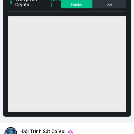
Crypto
)
Hướng
Dõi
Đội Trinh Sát Cá Voi