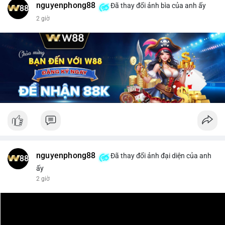
nguyenphong88
Đã thay đổi ảnh bìa của anh ấy
$xrp
2 giờ
#vlikevn
#titanbot
📰 Nguồn: CoinDesk
nguyenphong88
Đã thay đổi ảnh đại diện của anh
ấy
2 giờ