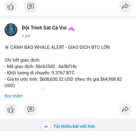
$btc
#vlikevn
#titanbot
Đội Trinh Sát Cá Voi
📰 Nguồn: CoinDesk
3 giờ
🚨 CẢNH BÁO WHALE ALERT - GIAO DỊCH BTC LỚN
Chi tiết giao dịch:
- Mã giao dịch: 56cb25d2...6a3bf14c
- Khối lượng di chuyển: 9.3767 BTC
- Giá trị ước tính: $608,630.32 USD (theo thị giá $64,908.82
USD)
- Thời gian: 02:20
0 2026-08-08 UTC
Đọc thêm
Nhận định phân tích:
Giao dịch gần 610 nghìn USD được thực hiện trong khung giờ
sáng sớm, thời điểm thanh khoản mỏng, cho thấy chủ ví ưu
tiên sự riêng tư hơn là tốc độ khớp lệnh. Với khối lượng trung
Tải nhiều bài viết hơn
bình lớn này, khả năng cao là cá voi đang tái phân bổ tài sản