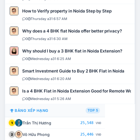
How to Verify property in Noida Step by Step
0
Thursday a31 6:57 AM
Why does a 4 BHK flat Noida offer better privacy?
0
Thursday a31 6:30 AM
Why should I buy a 3 BHK flat in Noida Extension?
0
Wednesday a31 6:25 AM
Smart Investment Guide to Buy 2 BHK Flat in Noida
0
Wednesday a31 6:20 AM
Is a 4 BHK Flat in Noida Extension Good for Remote Work?
0
Wednesday a31 5:26 AM
BẢNG XẾP HẠNG
TOP 5
Trần Thị Hương
25,548
1
VNĐ
Võ Hữu Phong
25,446
2
VNĐ