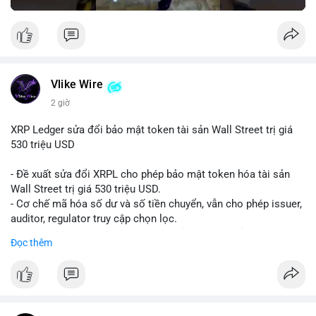
Vlike Wire
2 giờ
XRP Ledger sửa đổi bảo mật token tài sản Wall Street trị giá
530 triệu USD
- Đề xuất sửa đổi XRPL cho phép bảo mật token hóa tài sản
Wall Street trị giá 530 triệu USD.
- Cơ chế mã hóa số dư và số tiền chuyển, vẫn cho phép issuer,
auditor, regulator truy cập chọn lọc.
- Mục tiêu: tăng tính riêng tư, tuân thủ quy định, bảo vệ dữ liệu
Đọc thêm
tài chính.
- Đề xuất đang được xem xét bởi cộng đồng XRPL và các tổ
chức tài chính.
#binancesquare
#cryptonews
#xrp