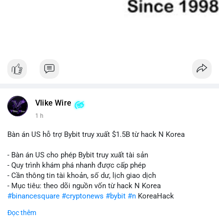
Vlike Wire
1 h
Bàn án US hỗ trợ Bybit truy xuất $1.5B từ hack N Korea
- Bàn án US cho phép Bybit truy xuất tài sản
- Quy trình khám phá nhanh được cấp phép
- Cần thông tin tài khoản, số dư, lịch giao dịch
- Mục tiêu: theo dõi nguồn vốn từ hack N Korea
#binancesquare
#cryptonews
#bybit
#n
KoreaHack
Đọc thêm
$btc $eth