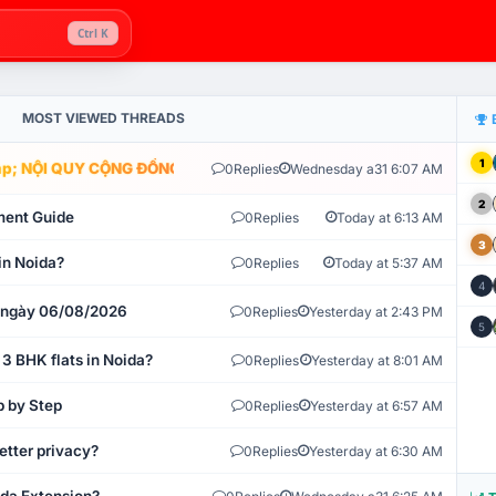
Ctrl K
MOST VIEWED THREADS
1
; NỘI QUY CỘNG ĐỒNG VLIKE.VN: HỆ THỐNG GIÁM SÁT TỰ ĐỘNG V
0
Replies
Wednesday a31 6:07 AM
2
ment Guide
0
Replies
Today at 6:13 AM
3
in Noida?
0
Replies
Today at 5:37 AM
4
t ngày 06/08/2026
0
Replies
Yesterday at 2:43 PM
5
 3 BHK flats in Noida?
0
Replies
Yesterday at 8:01 AM
p by Step
0
Replies
Yesterday at 6:57 AM
etter privacy?
0
Replies
Yesterday at 6:30 AM