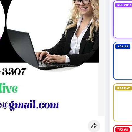
SOL VIP #
ADA #6
DOGE #7
TRX #8