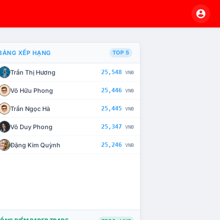
BẢNG XẾP HẠNG
TOP 5
Trần Thị Hương
25,548
VNĐ
À CHẾ TÀI XỬ LÝ VI PHẠM
Võ Hữu Phong
25,446
VNĐ
Trần Ngọc Hà
25,445
VNĐ
Võ Duy Phong
25,347
VNĐ
Đặng Kim Quỳnh
25,246
VNĐ