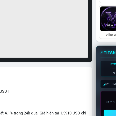
Vlike W
⚡ TITA
BTC
----
--%
SYSTEM:
RUSDT
Trợ lý A
 4.1% trong 24h qua. Giá hiện tại 1.5910 USD chỉ