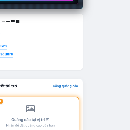
g ▁ ▂ ▃ ▄
t
news
esquare
ết tài trợ
Đăng quảng cáo
1
Quảng cáo tại vị trí #1
Nhấn để đặt quảng cáo của bạn