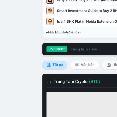
Why should I buy a 3 BHK flat in No
Smart Investment Guide to Buy 2 BH
Is a 4 BHK Flat in Noida Extension
Hide Module
Diễn đàn
Đang tải giá live...
LIVE PRICE
Tất cả
Văn bản
Hì
Trung Tâm Crypto
(BTC)