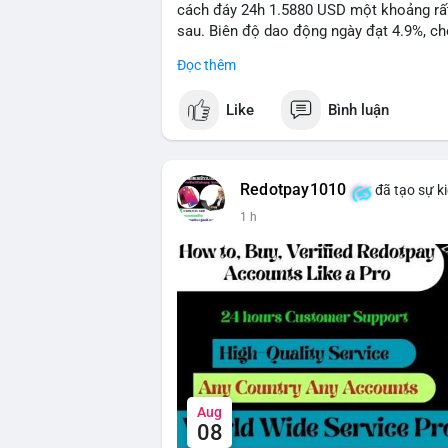
cách đáy 24h 1.5880 USD một khoảng rất 
sau. Biên độ dao động ngày đạt 4.9%, ch
lượng giao dịch 10.29 triệu NEAR không 
Đọc thêm
đang tiếp diễn.
Like
Bình luận
Khuyến nghị giao dịch:
- Vùng Entry: 1.5910 - 1.5980
- Mục tiêu chốt lời (Take Profit - TP): TP
- Cắt lỗ (Stop Loss - SL): 1.6100
Redotpay1010
đã tạo sự k
1 h
Quản trị vốn chặt chẽ, chỉ vào lệnh với rủ
#shortnear
#near1
.59
#bearishnear
#sell
Aug
08