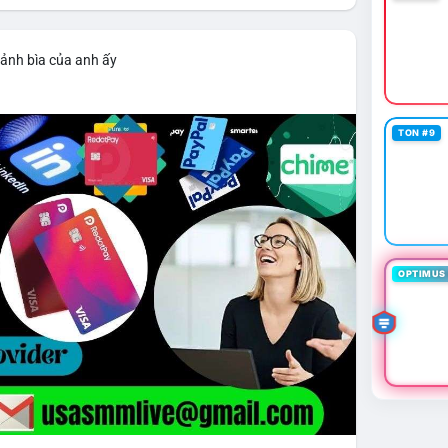
 ảnh bìa của anh ấy
TON #9
OPTIMUS 