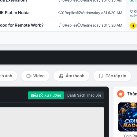
ida Extension?
0
Replies
Wednesday a31 6:25 AM
T
Đi
K Flat in Noida
0
Replies
Wednesday a31 6:20 AM
ngày
 Good for Remote Work?
0
Replies
Wednesday a31 5:26 AM
1
nh ảnh
Video
Âm thanh
Các tập tin
Thàn
Biểu Đồ Xu Hướng
Danh Sách Theo Dõi
Coin R