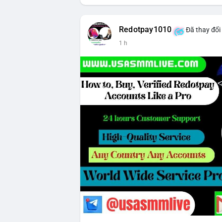
Redotpay1010
Đã thay đổi
1 h