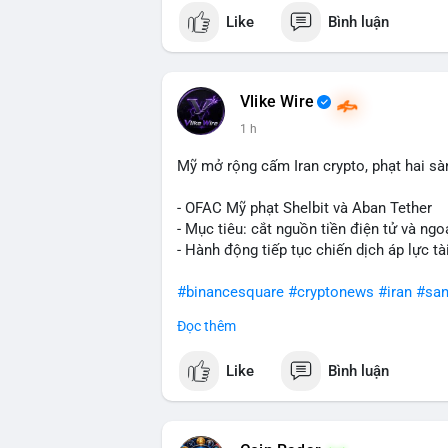
Like
Bình luận
Vlike Wire
1 h
Mỹ mở rộng cấm Iran crypto, phạt hai sà
- OFAC Mỹ phạt Shelbit và Aban Tether
- Mục tiêu: cắt nguồn tiền điện tử và ngoạ
- Hành động tiếp tục chiến dịch áp lực t
#binancesquare
#cryptonews
#iran
#san
Đọc thêm
$usdt
Like
Bình luận
#vlikevn
#titanbot
📰 Nguồn: CoinDesk