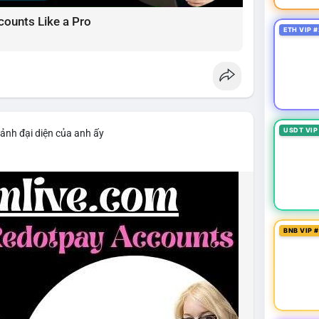
counts Like a Pro
ETH VIP #
USDT VIP
 ảnh đại diện của anh ấy
BNB VIP 