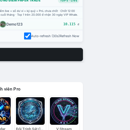
ỔNG ĐIỂM PAPER TRADE
TOP 5 · LIVE
ểm live = số dư ví + ký quỹ + PnL chưa chốt · Chốt 12:00
 cuối tháng · Top 1 trên 20.000 đ nhận 30 ngày VIP Whale.
Demo123
10.115
đ
Auto-refresh (30s)
Refresh Now
h viên Pro
adar
Đội Trinh Sát Cá Voi
V Stream