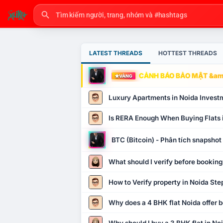
LATEST THREADS
HOTTEST THREADS
CẢNH BÁO BẢO MẬT &amp
VÀNG
Luxury Apartments in Noida Invest
Is RERA Enough When Buying Flats 
BTC (Bitcoin) - Phân tích snapsho
What should I verify before booking
How to Verify property in Noida Ste
Why does a 4 BHK flat Noida offer b