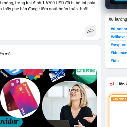
mỏng, trong khi đỉnh 1.6700 USD đã bị bỏ lại phía
o thấy phe bán đang kiểm soát hoàn toàn. Khối
đủ lớn để tạo lực đỡ, xác nhận xu hướng đi xuống
Xu hướn
#titanbo
#vlikevn
1: 1.5700, TP2: 1.5500
#crypto
#binanc
iện mới
#btc
i ro tối đa 1-2% tài khoản cho mỗi vị thế.
limit
#vlikenear
Liên k
BTC VIP #