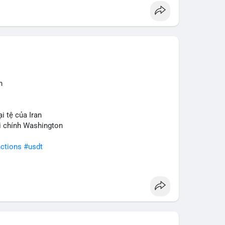
n
i tệ của Iran
ài chính Washington
ctions
#usdt