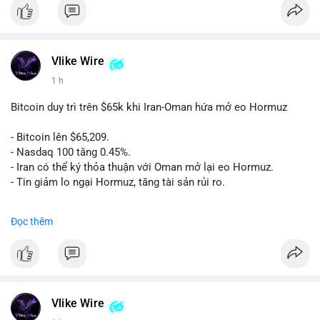
Vlike Wire
1 h
Bitcoin duy trì trên $65k khi Iran-Oman hứa mở eo Hormuz
- Bitcoin lên $65,209.
- Nasdaq 100 tăng 0.45%.
- Iran có thể ký thỏa thuận với Oman mở lại eo Hormuz.
- Tin giảm lo ngại Hormuz, tăng tài sản rủi ro.
#binancesquare
#cryptonews
#btc
Đọc thêm
$btc
#vlikevn
#titanbot
📰 Nguồn: CoinDesk
Vlike Wire