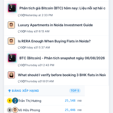
Phân tích giá Bitcoin (BTC) hôm nay: Liệu nỗi sợ hãi có mở 
0
Yesterday at 2:33 PM
Luxury Apartments in Noida Investment Guide
0
Friday a31 6:13 AM
Is RERA Enough When Buying Flats in Noida?
0
Friday a31 5:37 AM
BTC (Bitcoin) - Phân tích snapshot ngày 06/08/2026
0
Thursday a31 2:43 PM
What should I verify before booking 3 BHK flats in Noida?
0
Thursday a31 8:01 AM
BẢNG XẾP HẠNG
TOP 5
Trần Thị Hương
25,548
1
VNĐ
Võ Hữu Phong
25,446
2
VNĐ