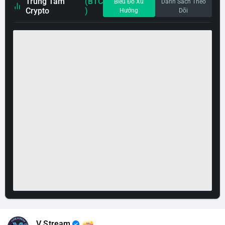
Trung Tâm
(BTC
Biểu Đồ Xu
Danh Sách Theo
Crypto
)
Hướng
Dõi
V Stream