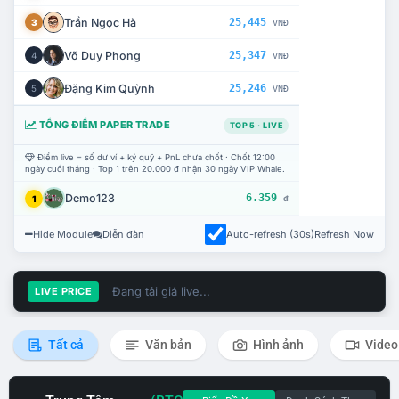
Trần Ngọc Hà
25,445
3
VNĐ
Võ Duy Phong
25,347
4
VNĐ
Đặng Kim Quỳnh
25,246
5
VNĐ
TỔNG ĐIỂM PAPER TRADE
TOP 5 · LIVE
Điểm live = số dư ví + ký quỹ + PnL chưa chốt · Chốt 12:00
ngày cuối tháng · Top 1 trên 20.000 đ nhận 30 ngày VIP Whale.
Demo123
6.359
1
đ
Hide Module
Diễn đàn
Auto-refresh (30s)
Refresh Now
Đang tải giá live...
LIVE PRICE
Tất cả
Văn bản
Hình ảnh
Video