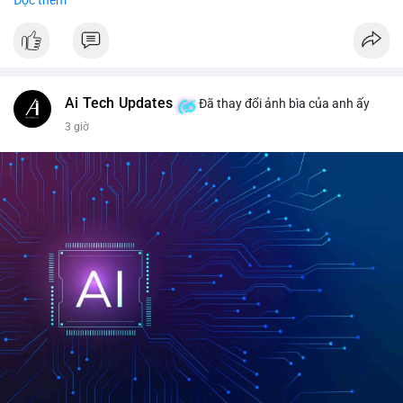
$btc $eth
#vlikevn
#titanbot
📰 Nguồn: CoinDesk
Ai Tech Updates
Đã thay đổi ảnh bìa của anh ấy
3 giờ