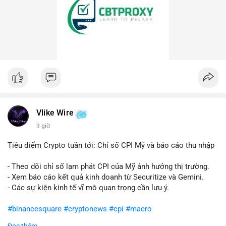
Vlike Wire
3 giờ
Tiêu điểm Crypto tuần tới: Chỉ số CPI Mỹ và báo cáo thu nhập
- Theo dõi chỉ số lạm phát CPI của Mỹ ảnh hưởng thị trường.
- Xem báo cáo kết quả kinh doanh từ Securitize và Gemini.
- Các sự kiện kinh tế vĩ mô quan trọng cần lưu ý.
#binancesquare
#cryptonews
#cpi
#macro
Đọc thêm