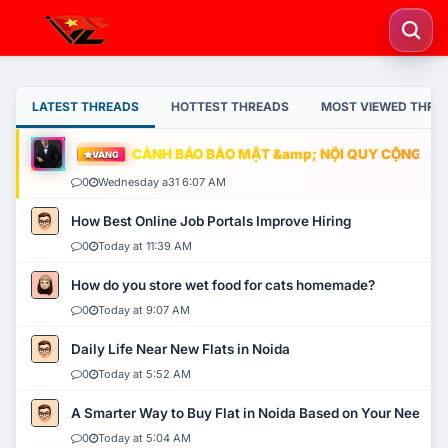
LATEST THREADS
HOTTEST THREADS
MOST VIEWED THRE
CẢNH BÁO BẢO MẬT &amp; NỘI QUY CỘNG ĐỒNG
VÀNG
0
Wednesday a31 6:07 AM
How Best Online Job Portals Improve Hiring
0
Today at 11:39 AM
How do you store wet food for cats homemade?
0
Today at 9:07 AM
Daily Life Near New Flats in Noida
0
Today at 5:52 AM
A Smarter Way to Buy Flat in Noida Based on Your Needs
0
Today at 5:04 AM