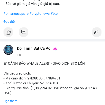
- Bảo vệ giảm giá vẫn giữ giá trị cao.
#binancesquare
#cryptonews
#btc
Đọc thêm
$btc
#vlikevn
#titanbot
📰 Nguồn: CoinDesk
Đội Trinh Sát Cá Voi
1 h
🚨 CẢNH BÁO WHALE ALERT - GIAO DỊCH BTC LỚN
Chi tiết giao dịch:
- Mã giao dịch: 27b99c05...77894731
- Khối lượng di chuyển: 52.0936 BTC
- Giá trị ước tính: $3,386,994.02 USD (theo thị giá $65,017.48
USD)
- Thời gian: 10:20
2 2026-08-10 UTC
Đọc thêm