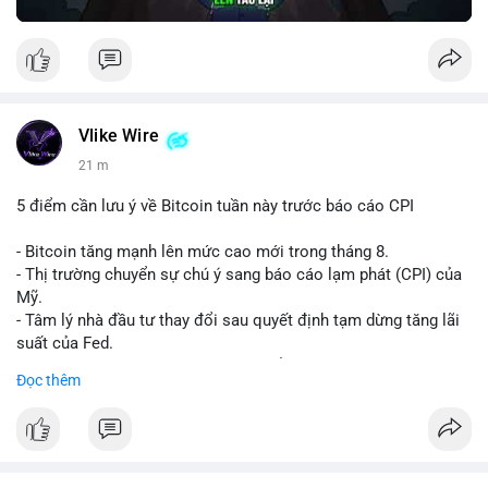
Vlike Wire
21 m
5 điểm cần lưu ý về Bitcoin tuần này trước báo cáo CPI
- Bitcoin tăng mạnh lên mức cao mới trong tháng 8.
- Thị trường chuyển sự chú ý sang báo cáo lạm phát (CPI) của
Mỹ.
- Tâm lý nhà đầu tư thay đổi sau quyết định tạm dừng tăng lãi
suất của Fed.
- Cần theo dõi sát sao dữ liệu CPI để dự đoán biến động tiếp
Đọc thêm
theo.
#bitcoin
#btc
#cryptonews
#binancesquare
#cpi
$btc