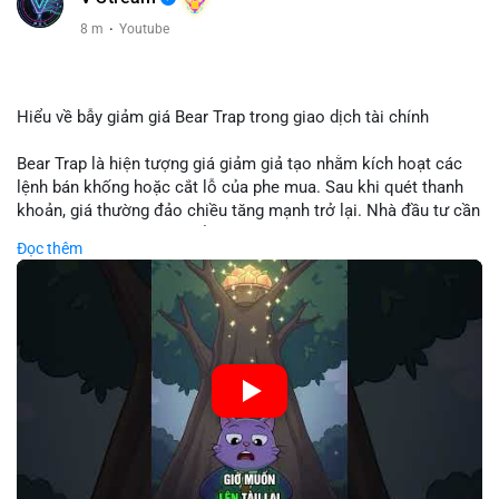
8 m
·
Youtube
Hiểu về bẫy giảm giá Bear Trap trong giao dịch tài chính
Bear Trap là hiện tượng giá giảm giả tạo nhằm kích hoạt các
lệnh bán khống hoặc cắt lỗ của phe mua. Sau khi quét thanh
khoản, giá thường đảo chiều tăng mạnh trở lại. Nhà đầu tư cần
nhận diện mô hình này để tránh bị thao túng tâm lý và tối ưu
Đọc thêm
hóa điểm vào lệnh.
🎥 Xem video trực tiếp tại:
Nguồn: Cú Thông Thái