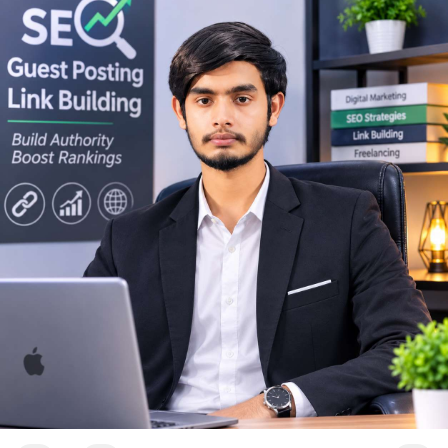
mạnh.
Lời khuyên ngắn gọn cho nhà đầu tư nhỏ lẻ: Theo dõi sát biến
động thanh khoản trên các sàn lớn trong 24-48 giờ tới. Không
nên FOMO hoặc hoảng loạn bán tháo khi thấy lệnh chuyển lớn.
Hãy đặt lệnh dừng lỗ hợp lý và chờ xác nhận xu hướng rõ ràng
trước khi vào lệnh mới.
#10btc
#650kusd
#chotloinganhan
#tichluydaihan
#btcmempool