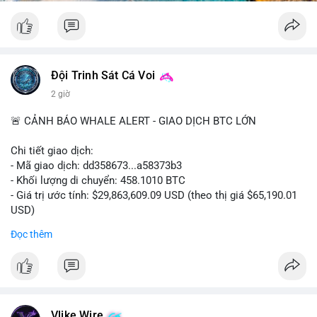
Đội Trinh Sát Cá Voi
2 giờ
🚨 CẢNH BÁO WHALE ALERT - GIAO DỊCH BTC LỚN
Chi tiết giao dịch:
- Mã giao dịch: dd358673...a58373b3
- Khối lượng di chuyển: 458.1010 BTC
- Giá trị ước tính: $29,863,609.09 USD (theo thị giá $65,190.01
USD)
- Thời gian: 09:19:51 2026-08-10 UTC
Đọc thêm
Nhận định phân tích hành vi của Cá voi dựa trên giao dịch này:
Khối lượng 458 BTC trị giá gần 30 triệu USD được di chuyển
trong một giao dịch duy nhất cho thấy đây là hành động của
một tổ chức lớn hoặc cá voi cấp cao. Việc chuyển toàn bộ số
coin này mà không tách nhỏ thành nhiều giao dịch cho thấy
Vlike Wire