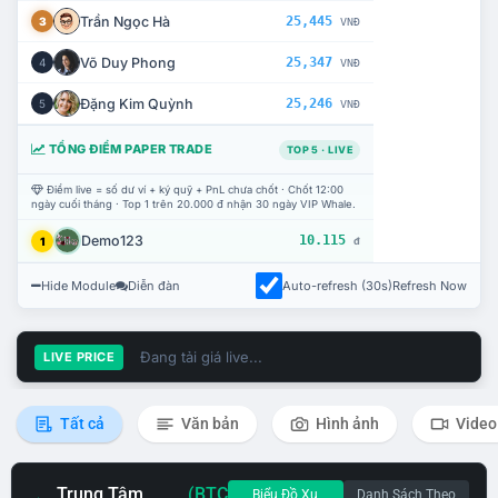
Trần Ngọc Hà
25,445
3
VNĐ
Võ Duy Phong
25,347
4
VNĐ
Đặng Kim Quỳnh
25,246
5
VNĐ
TỔNG ĐIỂM PAPER TRADE
TOP 5 · LIVE
Điểm live = số dư ví + ký quỹ + PnL chưa chốt · Chốt 12:00
ngày cuối tháng · Top 1 trên 20.000 đ nhận 30 ngày VIP Whale.
Demo123
10.115
1
đ
Hide Module
Diễn đàn
Auto-refresh (30s)
Refresh Now
Đang tải giá live...
LIVE PRICE
Tất cả
Văn bản
Hình ảnh
Video
Trung Tâm
(BTC
Biểu Đồ Xu
Danh Sách Theo