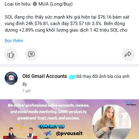
Loại tín hiệu: 🟢 MUA (Long/Buy)
SOL đang cho thấy sức mạnh khi giá hiện tại $76.16 bám sát
vùng đỉnh 24h $76.81, cách đáy $73.57 tới 3.5%. Biến động
dương +2.89% cùng khối lượng giao dịch 1.42 triệu SOL cho
thấy lực cầu chủ động đang chiếm ưu thế, phe mua kiểm soát
Đọc thêm
hoàn toàn nhịp điều chỉnh.
Khuyến nghị giao dịch cụ thể:
- Vùng Entry: 75.80 - 76.20 (chờ retest vùng kháng cự cũ thành
hỗ trợ)
- Mục tiêu chốt lời: TP1: 77.50, TP2: 78.80
Old Gmail Accounts
Đã thay đổi ảnh bìa của anh
- Cắt lỗ: 74.90 (dưới vùng hỗ trợ gần nhất)
ấy
7 giờ
Quản trị vốn: Khối lượng vào lệnh tối đa 2-3% tài khoản, ưu tiên
chốt 50% vị thế tại TP1 và dời stop loss về điểm hòa vốn.
#solusdt
#longsol
#vung76
#breakoutsol
#lenhmuasol