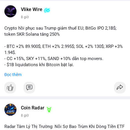
Vlike Wire
8 giờ
Crypto hồi phục sau Trump giảm thuế EU; BitGo IPO 2,1B$;
token SKR Solana tăng 250%
- BTC +2% 89.900$; ETH +2% 2.995$; SOL +2% 130$; XRP +3%
1.94$.
- CC +15%, SKY +11%, SAND +10% dẫn top movers.
- $1B liquidations khi Bitcoin bật lại.
- Trump hủy thuế EU, tín hiệu giảm áp lực.
Đọc thêm
- Vitalik đề xuất DVT staking cho Ethereum.
- BitGo IPO 18$/cổ phiếu, trị giá ~2B$.
- Senate Ag Committee tiến hành Clarity Act.
- Newrez tính crypto vào điều kiện vay nhà.
- HK cấp giấy phép stablecoin mới.
- Tòa án Nga công nhận crypto là tài sản.
Coin Radar
- Trump hy vọng ký bill cấu trúc thị trường crypto.
8 giờ
- Saga EVM bị hack 7M$, quỹ trộm chuyển sang Ethereum.
- Steak ’n Shake thưởng BTC cho nhân viên.
Radar Tâm Lý Thị Trường: Nỗi Sợ Bao Trùm Khi Dòng Tiền ETF