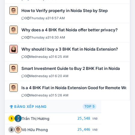
How to Verify property in Noida Step by Step
0
Thursday a31 6:57 AM
Why does a 4 BHK flat Noida offer better privacy?
0
Thursday a31 6:30 AM
Why should I buy a 3 BHK flat in Noida Extension?
0
Wednesday a31 6:25 AM
Smart Investment Guide to Buy 2 BHK Flat in Noida
0
Wednesday a31 6:20 AM
Is a 4 BHK Flat in Noida Extension Good for Remote Work?
0
Wednesday a31 5:26 AM
BẢNG XẾP HẠNG
TOP 5
Trần Thị Hương
25,548
1
VNĐ
Võ Hữu Phong
25,446
2
VNĐ