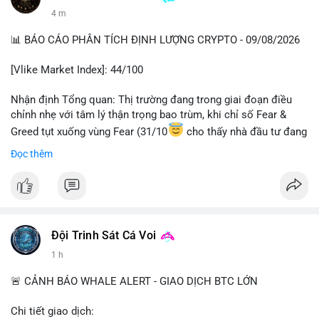
4 m
📊 BÁO CÁO PHÂN TÍCH ĐỊNH LƯỢNG CRYPTO - 09/08/2026
[Vlike Market Index]: 44/100
Nhận định Tổng quan: Thị trường đang trong giai đoạn điều
chỉnh nhẹ với tâm lý thận trọng bao trùm, khi chỉ số Fear &
Greed tụt xuống vùng Fear (31/10
cho thấy nhà đầu tư đang
lo ngại về triển vọng ngắn hạn. Dòng tiền DeFi gần như đứng
Đọc thêm
yên trong khi hoạt động on-chain vẫn duy trì ổn định.
Phân tích Dòng tiền DeFi (DefiLlama): Tổng TVL DeFi đạt
143,06 tỷ USD, chỉ biến động nhẹ 0,14% trong 24h qua, phản
ánh sự thiếu vắng dòng vốn mới đổ vào hệ sinh thái. Ethereum
Đội Trinh Sát Cá Voi
dẫn đầu với 41,85 tỷ USD nhưng tốc độ tăng trưởng chậm lại.
Đáng chú ý, tổng vốn hóa Stablecoin đạt 306,95 tỷ USD, với
1 h
USDT chiếm ưu thế tuyệt đối ở mức 183,1 tỷ USD. Sự ổn định
của stablecoin cho thấy nhà đầu tư đang giữ tiền mặt chờ đợi
🚨 CẢNH BÁO WHALE ALERT - GIAO DỊCH BTC LỚN
thay vì giải ngân vào các giao thức DeFi, một tín hiệu thận
trọng điển hình.
Chi tiết giao dịch: