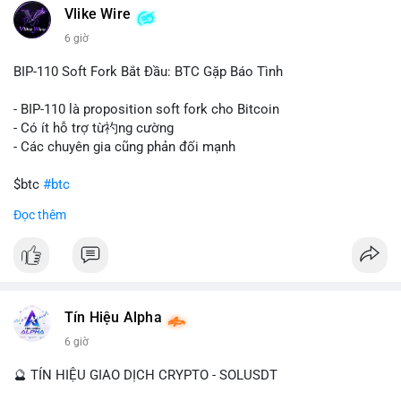
Vlike Wire
này có thể phản ánh ba kịch bản chính: thứ nhất, cá voi đang
chuẩn bị thanh khoản bằng cách chuyển lên sàn giao dịch, tạo
6 giờ
áp lực bán tiềm năng; thứ hai, tài sản được chuyển vào ví lạnh
để nắm giữ dài hạn, thể hiện niềm tin vào xu hướng tăng; thứ
BIP-110 Soft Fork Bắt Đầu: BTC Gặp Báo Tình
ba, hành vi chia tách hoặc tái cấu trúc danh mục nhằm phân
tán rủi ro. Với mức giá 65K, khối lượng này không quá lớn để
- BIP-110 là proposition soft fork cho Bitcoin
gây sốc thanh khoản tức thời, nhưng vẫn đủ sức tạo biến động
- Có ít hỗ trợ từ礿ng cường
tâm lý ngắn hạn nếu hướng đến sàn tập trung.
- Các chuyên gia cũng phản đối mạnh
Lời khuyên cho nhà đầu tư nhỏ lẻ:
$btc
#btc
Theo dõi các giao dịch tiếp theo từ cùng địa chỉ ví để xác nhận
Đọc thêm
hướng đi của dòng tiền. Tránh hành động theo cảm xúc, ưu
#vlikevn
#titanbot
tiên quản trị rủi ro và không mở vị thế lớn trước khi có tín hiệu
rõ ràng về đích đến của số BTC này.
📰 Nguồn: CoinDesk
#94dot58btc
#vilanh
#chuyentiencavoi
#btcmempool
#dongtienlon
Tín Hiệu Alpha
6 giờ
🔮 TÍN HIỆU GIAO DỊCH CRYPTO - SOLUSDT