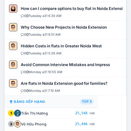
How can I compare options to buy flat in Noida Extension?
0
Tuesday a31 6:30 AM
Why Choose New Projects in Noida Extension
0
Tuesday a31 6:01 AM
Hidden Costs in flats in Greater Noida West
0
Tuesday a31 5:26 AM
Avoid Common Interview Mistakes and Impress
0
Monday a31 10:55 AM
Are flats in Noida Extension good for families?
0
Monday a31 7:10 AM
BẢNG XẾP HẠNG
TOP 5
Trần Thị Hương
25,548
1
VNĐ
Võ Hữu Phong
25,446
2
VNĐ