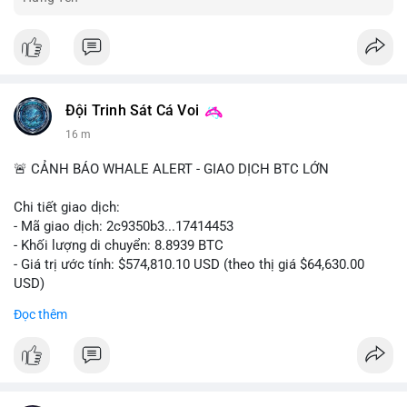
Đội Trinh Sát Cá Voi
16 m
🚨 CẢNH BÁO WHALE ALERT - GIAO DỊCH BTC LỚN
Chi tiết giao dịch:
- Mã giao dịch: 2c9350b3...17414453
- Khối lượng di chuyển: 8.8939 BTC
- Giá trị ước tính: $574,810.10 USD (theo thị giá $64,630.00
USD)
- Thời gian: 04:19:58 2026-08-06 UTC
Đọc thêm
Nhận định phân tích: Khối lượng 8.8939 BTC trị giá hơn nửa
triệu USD được di chuyển trong một giao dịch duy nhất cho
thấy dấu hiệu của một tổ chức hoặc cá nhân sở hữu lượng tài
sản lớn đang tái cơ cấu danh mục. Với mức giá hiện tại, hành