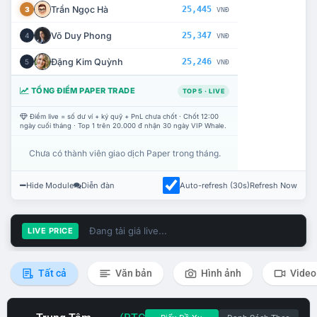
Trần Ngọc Hà
25,445
3
VNĐ
Võ Duy Phong
25,347
4
VNĐ
Đặng Kim Quỳnh
25,246
5
VNĐ
TỔNG ĐIỂM PAPER TRADE
TOP 5 · LIVE
Điểm live = số dư ví + ký quỹ + PnL chưa chốt · Chốt 12:00
ngày cuối tháng · Top 1 trên 20.000 đ nhận 30 ngày VIP Whale.
Chưa có thành viên giao dịch Paper trong tháng.
Hide Module
Diễn đàn
Auto-refresh (30s)
Refresh Now
Đang tải giá live...
LIVE PRICE
Tất cả
Văn bản
Hình ảnh
Video