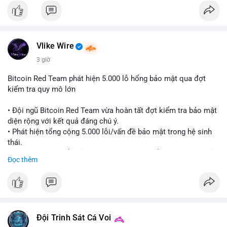
Đánh giá & Khuyến nghị giao dịch: Thị trường đang ở vùng tích
lũy với thanh khoản dồi dào nhưng tâm lý yếu. Nhà đầu tư nên
thận trọng, tránh sử dụng đòn bẩy quá cao trong giai đoạn này.
Chiến lược DCA (trung bình giá) cho các đồng coin chủ chốt
Vlike Wire
như BTC và ETH có thể được xem xét khi thị trường đang ở
vùng Extreme Fear. Cần theo dõi sát diễn biến TVL và dòng
3 giờ
tiền Stablecoin để xác nhận nhịp đảo chiều.
Bitcoin Red Team phát hiện 5.000 lỗ hổng bảo mật qua đợt
kiểm tra quy mô lớn
#extremefear
#tvldefi
#fundingratebtc
#stablecoinusdt
#ethereuml2
• Đội ngũ Bitcoin Red Team vừa hoàn tất đợt kiểm tra bảo mật
diện rộng với kết quả đáng chú ý.
• Phát hiện tổng cộng 5.000 lỗi/vấn đề bảo mật trong hệ sinh
thái.
• Các nhà phát triển cảnh báo về tình trạng hỗn loạn và các rủi
Đọc thêm
ro bảo mật đang bủa vây người dùng trong giai đoạn này.
#bitcoin
#cryptosecurity
#blockchain
#binancesquare
#btc
$btc
Đội Trinh Sát Cá Voi