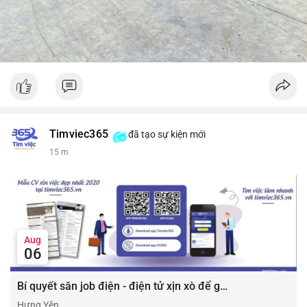
Timviec365
đã tạo sự kiện mới
15 m
Aug
06
Bí quyết săn job điện - điện tử xịn xò để gia tăng thu nhập ⚡
Hưng Yên