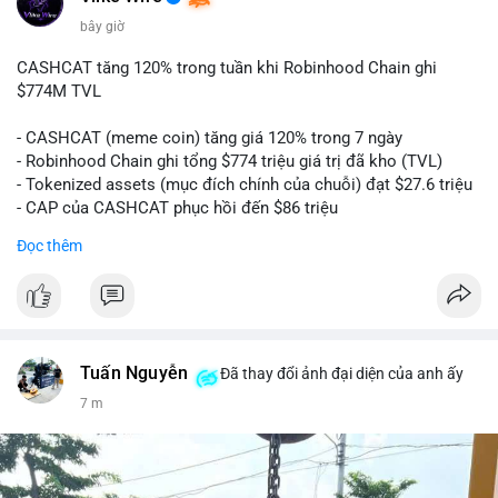
bây giờ
CASHCAT tăng 120% trong tuần khi Robinhood Chain ghi
$774M TVL
- CASHCAT (meme coin) tăng giá 120% trong 7 ngày
- Robinhood Chain ghi tổng $774 triệu giá trị đã kho (TVL)
- Tokenized assets (mục đích chính của chuỗi) đạt $27.6 triệu
- CAP của CASHCAT phục hồi đến $86 triệu
Đọc thêm
#binancesquare
#cryptonews
#cashcat
#btc
#eth
#web3
$cashcat
#vlikevn
#titanbot
Tuấn Nguyễn
Đã thay đổi ảnh đại diện của anh ấy
📰 Nguồn: CoinDesk
7 m