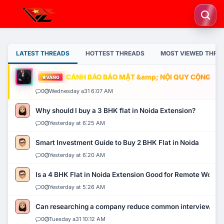
LATEST THREADS
HOTTEST THREADS
MOST VIEWED THRE
CẢNH BÁO BẢO MẬT &amp; NỘI QUY CỘNG ĐỒNG
VÀNG
0
Wednesday a31 6:07 AM
Why should I buy a 3 BHK flat in Noida Extension?
0
Yesterday at 6:25 AM
Smart Investment Guide to Buy 2 BHK Flat in Noida
0
Yesterday at 6:20 AM
Is a 4 BHK Flat in Noida Extension Good for Remote Work?
0
Yesterday at 5:26 AM
Can researching a company reduce common interview mi
0
Tuesday a31 10:12 AM