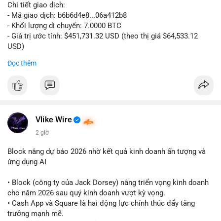
#vlikevn
#titanbot
Chi tiết giao dịch:
- Mã giao dịch: b6b6d4e8...06a412b8
📰 Nguồn: CoinDesk
- Khối lượng di chuyển: 7.0000 BTC
- Giá trị ước tính: $451,731.32 USD (theo thị giá $64,533.12
USD)
- Thời gian: 03:19:44 2026-08-06 UTC
Đọc thêm
Nhận định phân tích:
Cá voi chuyển 7 BTC trị giá hơn 451 nghìn USD từ một địa chỉ
không xác định. Quy mô này nằm ở mức trung bình so với các
giao dịch whale điển hình, chưa đủ lớn để tạo áp lực bán trực
tiếp lên thị trường. Với mức giá hiện tại, động thái này thiên về
Vlike Wire
khả năng tái phân bổ danh mục đầu tư hoặc chuẩn bị thanh
2 giờ
khoản cho các giao dịch OTC. Tâm lý thị trường có thể bị ảnh
hưởng nhẹ, nhưng không đủ để gây biến động mạnh.
Block nâng dự báo 2026 nhờ kết quả kinh doanh ấn tượng và
ứng dụng AI
Lời khuyên cho nhà đầu tư nhỏ lẻ:
Theo dõi thêm các giao dịch lớn liên tiếp trong 24 giờ tới. Nếu
• Block (công ty của Jack Dorsey) nâng triển vọng kinh doanh
xuất hiện chuỗi chuyển tiền lên sàn, cần thận trọng trước nguy
cho năm 2026 sau quý kinh doanh vượt kỳ vọng.
cơ điều chỉnh. Tránh hành động theo cảm xúc khi chưa xác
• Cash App và Square là hai động lực chính thúc đẩy tăng
nhận đầy đủ dòng tiền.
trưởng mạnh mẽ.