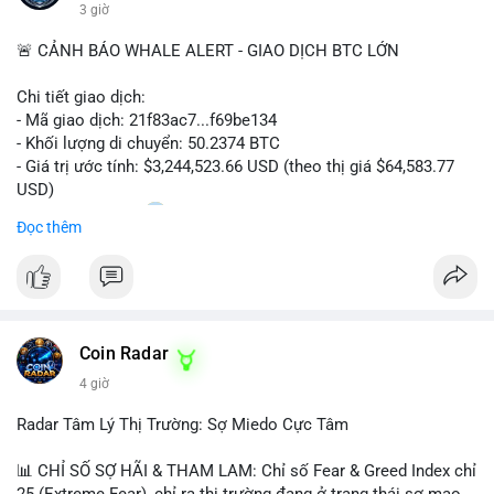
#vlikevn
#titanbot
3 giờ
📰 Nguồn: Cointelegraph
🚨 CẢNH BÁO WHALE ALERT - GIAO DỊCH BTC LỚN
Chi tiết giao dịch:
- Mã giao dịch: 21f83ac7...f69be134
- Khối lượng di chuyển: 50.2374 BTC
- Giá trị ước tính: $3,244,523.66 USD (theo thị giá $64,583.77
USD)
- Thời gian: 01:20
1 2026-08-06 UTC
Đọc thêm
Nhận định phân tích: Giao dịch 50.2374 BTC trị giá hơn 3.24
triệu USD được phát hiện trong mempool, chưa được xác
nhận. Với quy mô này, khả năng cao cá voi đang thực hiện
chiến lược chuyển ví lạnh để tích lũy dài hạn, không phải hành
Coin Radar
động bán tháo. Tuy nhiên, nếu dòng tiền này hướng về ví sàn
giao dịch tập trung trong các block tiếp theo, áp lực bán ngắn
4 giờ
hạn có thể hình thành, tác động tâm lý thị trường và gây biến
động giá quanh vùng $64,500.
Radar Tâm Lý Thị Trường: Sợ Miedo Cực Tâm
Lời khuyên: Nhà đầu tư nhỏ lẻ nên theo dõi địa chỉ đích của
📊 CHỈ SỐ SỢ HÃI & THAM LAM: Chỉ số Fear & Greed Index chỉ