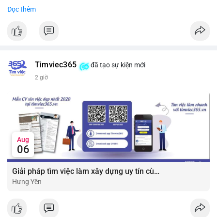
• Công ty tuyên bố đang mở rộng ứng dụng AI vào hầu hết các
Đọc thêm
#7btc
#chuyenvilanh
#giaodichwhale
#btcmempool
#451kusd
quy trình phát triển phần mềm.
#block
#ai
#fintech
#cryptonews
#binancesquare
$btc $eth
Timviec365
đã tạo sự kiện mới
#vlikevn
#titanbot
2 giờ
📰 Nguồn: Cointelegraph
Aug
06
Giải pháp tìm việc làm xây dựng uy tín cùng mức lương thưởng hấp dẫn ?️
Hưng Yên