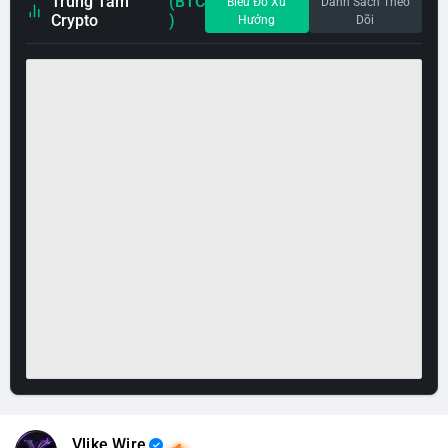
Trung Tâm
(BTC
Biểu Đồ Xu
Danh Sách Theo
Crypto
)
Hướng
Dõi
Vlike Wire