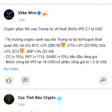
Vlike Wire
2 giờ
Crypto phục hồi sau Trump lùi về thuế; BitGo IPO 2,1 tỷ USD
- Thị trường crypto xanh sau khi Trump từ bỏ kế hoạch thuế
quan đối với EU; BTC +2% ($89.90
, ETH +2% ($2.995), SOL
+2% ($13
, XRP +3% ($1.94)
- CC (+15%), SKY (+11%), SAND (+10%) dẫn đầu tăng giá
- BitGo công bố IPO tại 18 USD/cổ phần, tổng giá trị ~2 tỷ USD
- Vitalik Buterin đề xuất DVT staking bản địa để tăng cường
Đọc thêm
bảo mật và phi tập trung Ethereum
- Hong Kong phát hành giấy phép stablecoin mới với yêu cầu
tuân thủ nghiêm ngặt
- Nga xác định crypto là tài sản hợp pháp, tạo tiền lệ pháp lý
- Trump hy vọng ký vào luật cấu trúc thị trường crypto sớm
Cục Tình Báo Crypto
nonostante sự bất đồng trong Quốc hội
- Saga’s EVM blockchain ngừng hoạt động sau cuộc tấn công
3 giờ
7 triệu USD