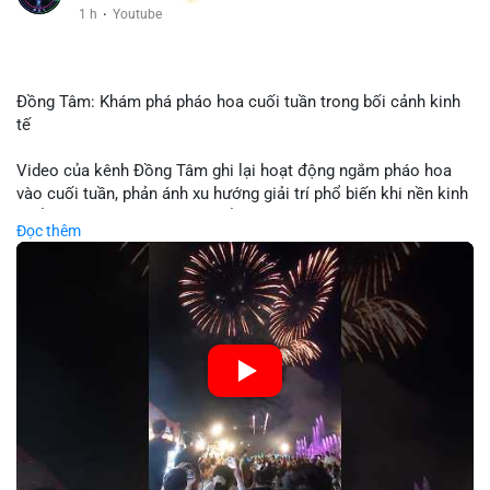
1 h
·
Youtube
Đồng Tâm: Khám phá pháo hoa cuối tuần trong bối cảnh kinh
tế
Video của kênh Đồng Tâm ghi lại hoạt động ngắm pháo hoa
vào cuối tuần, phản ánh xu hướng giải trí phổ biến khi nền kinh
tế ổn định. Sự kiện này có thể cho thấy người tiêu dùng ưu tiên
Đọc thêm
trải nghiệm hơn là đầu tư vào tài sản vật chất. Trong bối cảnh
lãi suất ổn định và thị trường crypto ổn định, hoạt động giải trí
như vậy thường tăng trưởng khi người dân có khả năng chi
tiêu. Tuy nhiên, sự ưu tiên giải trí có thể ảnh hưởng đến tỷ lệ
tiết kiệm hoặc đầu tư vào crypto nếu người tiêu dùng chuyển
hướng ngân sách.
🎥 Xem video trực tiếp tại:
Nguồn: Đồng Tâm