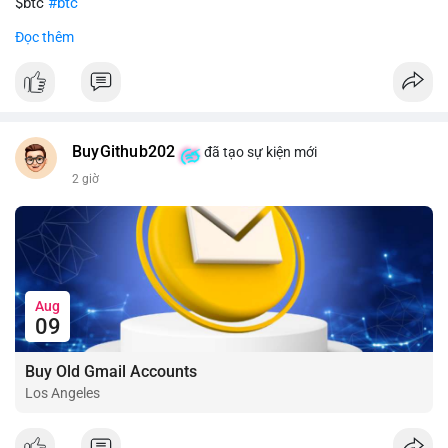
$btc
#btc
Đọc thêm
#vlikevn
#titanbot
📰 Nguồn: CoinDesk
BuyGithub202
đã tạo sự kiện mới
2 giờ
Aug
09
Buy Old Gmail Accounts
Los Angeles