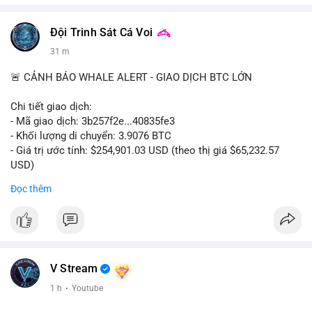
Đội Trinh Sát Cá Voi
31 m
🚨 CẢNH BÁO WHALE ALERT - GIAO DỊCH BTC LỚN
Chi tiết giao dịch:
- Mã giao dịch: 3b257f2e...40835fe3
- Khối lượng di chuyển: 3.9076 BTC
- Giá trị ước tính: $254,901.03 USD (theo thị giá $65,232.57
USD)
- Thời gian: 16:19:51 2026-08-09 UTC
Đọc thêm
Nhận định phân tích: Khối lượng 3.9076 BTC (tương đương gần
255 nghìn USD) được chuyển trong một giao dịch duy nhất cho
thấy dấu hiệu tái phân bổ danh mục của một tổ chức hoặc cá
nhân sở hữu lượng tài sản lớn. Với mức giá hiện tại, việc
chuyển một phần nhỏ trong tổng thể nắm giữ (thường là ví lớn
V Stream
hàng trăm BTC) phản ánh hành vi thăm dò thanh khoản hoặc
1 h
·
Youtube
tái cấu trúc ví hơn là áp lực bán khẩn cấp. Nếu dòng tiền này
hướng về ví nóng sàn giao dịch, khả năng cao là động thái