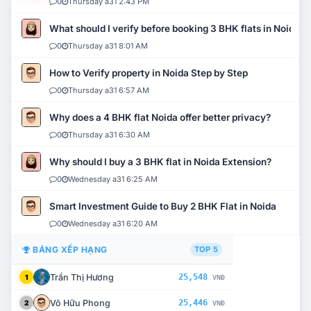
0
Thursday a31 2:43 PM
What should I verify before booking 3 BHK flats in Noida?
0
Thursday a31 8:01 AM
How to Verify property in Noida Step by Step
0
Thursday a31 6:57 AM
Why does a 4 BHK flat Noida offer better privacy?
0
Thursday a31 6:30 AM
Why should I buy a 3 BHK flat in Noida Extension?
0
Wednesday a31 6:25 AM
Smart Investment Guide to Buy 2 BHK Flat in Noida
0
Wednesday a31 6:20 AM
BẢNG XẾP HẠNG
TOP 5
Trần Thị Hương
25,548
1
VNĐ
Võ Hữu Phong
25,446
2
VNĐ