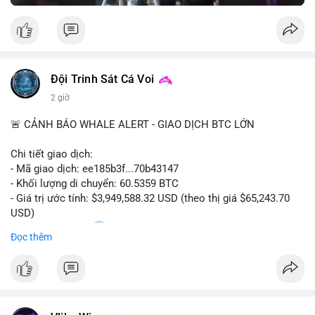
Đội Trinh Sát Cá Voi
2 giờ
🚨 CẢNH BÁO WHALE ALERT - GIAO DỊCH BTC LỚN
Chi tiết giao dịch:
- Mã giao dịch: ee185b3f...70b43147
- Khối lượng di chuyển: 60.5359 BTC
- Giá trị ước tính: $3,949,588.32 USD (theo thị giá $65,243.70
USD)
- Thời gian: 15:20
1 2026-08-09 UTC
Đọc thêm
Nhận định phân tích:
Khối lượng 60.5 BTC trị giá gần 4 triệu USD được di chuyển
trong phiên giao dịch châu Á. Mức giá $65,243 đang nằm gần
vùng kháng cự ngắn hạn, động thái này có thể là bước chuẩn bị