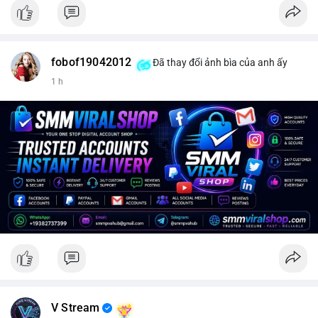
fobof19042012
Đã thay đổi ảnh bìa của anh ấy
1 h
V Stream