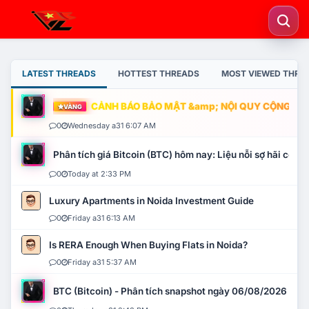
LATEST THREADS
HOTTEST THREADS
MOST VIEWED THRE
CẢNH BÁO BẢO MẬT &amp; NỘI QUY CỘNG ĐỒNG
VÀNG
0
Wednesday a31 6:07 AM
Phân tích giá Bitcoin (BTC) hôm nay: Liệu nỗi sợ hãi có mở 
0
Today at 2:33 PM
Luxury Apartments in Noida Investment Guide
0
Friday a31 6:13 AM
Is RERA Enough When Buying Flats in Noida?
0
Friday a31 5:37 AM
BTC (Bitcoin) - Phân tích snapshot ngày 06/08/2026