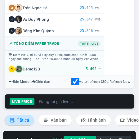
Trần Ngọc Hà
25,445
3
VNĐ
Võ Duy Phong
25,347
4
VNĐ
Đặng Kim Quỳnh
25,246
5
VNĐ
TỔNG ĐIỂM PAPER TRADE
TOP 5 · LIVE
Điểm live = số dư ví + ký quỹ + PnL chưa chốt · Chốt 12:00
ngày cuối tháng · Top 1 trên 20.000 đ nhận 30 ngày VIP Whale.
Demo123
5.492
1
đ
Hide Module
Diễn đàn
Auto-refresh (30s)
Refresh Now
Đang tải giá live...
LIVE PRICE
Tất cả
Văn bản
Hình ảnh
Video