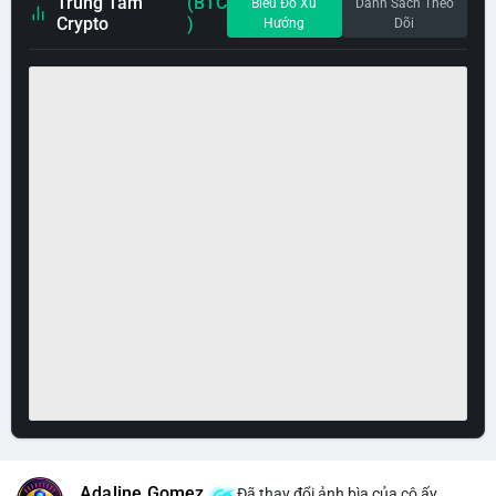
Trung Tâm
(BTC
Biểu Đồ Xu
Danh Sách Theo
Crypto
)
Hướng
Dõi
Adaline Gomez
Đã thay đổi ảnh bìa của cô ấy