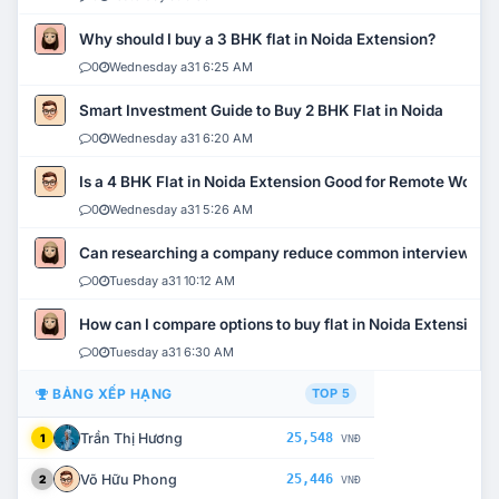
Why should I buy a 3 BHK flat in Noida Extension?
0
Wednesday a31 6:25 AM
Smart Investment Guide to Buy 2 BHK Flat in Noida
0
Wednesday a31 6:20 AM
Is a 4 BHK Flat in Noida Extension Good for Remote Work?
0
Wednesday a31 5:26 AM
Can researching a company reduce common interview mi
0
Tuesday a31 10:12 AM
How can I compare options to buy flat in Noida Extension?
0
Tuesday a31 6:30 AM
BẢNG XẾP HẠNG
TOP 5
Trần Thị Hương
25,548
1
VNĐ
Võ Hữu Phong
25,446
2
VNĐ