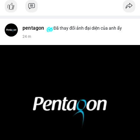
pentagon
Đã thay đổi ảnh đại diện của anh ấy
24 m