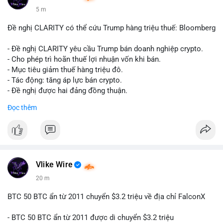
5 m
Đề nghị CLARITY có thể cứu Trump hàng triệu thuế: Bloomberg
- Đề nghị CLARITY yêu cầu Trump bán doanh nghiệp crypto.
- Cho phép trì hoãn thuế lợi nhuận vốn khi bán.
- Mục tiêu giảm thuế hàng triệu đô.
- Tác động: tăng áp lực bán crypto.
- Đề nghị được hai đảng đồng thuận.
#clarity
#trump
#crypto
#tax
#bloomberg
Đọc thêm
$btc $eth
#vlikevn
#titanbot
📰 Nguồn: Cointelegraph
Vlike Wire
20 m
BTC 50 BTC ẩn từ 2011 chuyển $3.2 triệu về địa chỉ FalconX
- BTC 50 BTC ẩn từ 2011 được di chuyển $3.2 triệu