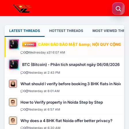
LATEST THREADS
HOTTEST THREADS
MOST VIEWED THRE
CẢNH BÁO BẢO MẬT &amp; NỘI QUY CỘNG ĐỒNG
VÀNG
0
Wednesday a31 6:07 AM
BTC (Bitcoin) - Phân tích snapshot ngày 06/08/2026
0
Yesterday at 2:43 PM
What should I verify before booking 3 BHK flats in Noida?
0
Yesterday at 8:01 AM
How to Verify property in Noida Step by Step
0
Yesterday at 6:57 AM
Why does a 4 BHK flat Noida offer better privacy?
0
Yesterday at 6:30 AM