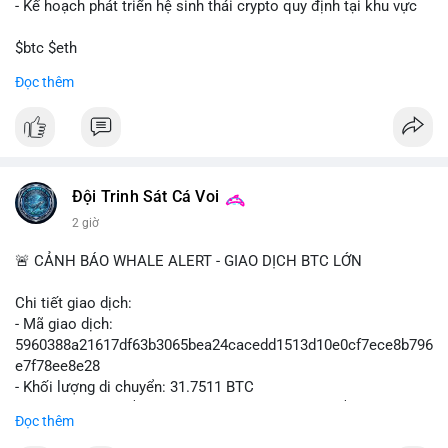
- Kế hoạch phát triển hệ sinh thái crypto quy định tại khu vực
$btc $eth
Đọc thêm
#vlikevn
#titanbot
📰 Nguồn: Cointelegraph
Đội Trinh Sát Cá Voi
2 giờ
🚨 CẢNH BÁO WHALE ALERT - GIAO DỊCH BTC LỚN
Chi tiết giao dịch:
- Mã giao dịch:
5960388a21617df63b3065bea24cacedd1513d10e0cf7ece8b796
e7f78ee8e28
- Khối lượng di chuyển: 31.7511 BTC
- Giá trị ước tính: $2,042,300.50 USD (theo thị giá $64,322.12
Đọc thêm
USD)