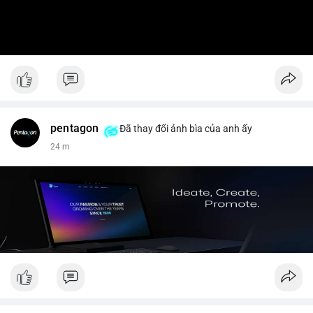
pentagon
Đã thay đổi ảnh bìa của anh ấy
24 m