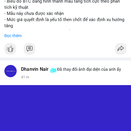
- Biểu đồ BTC đang hình thành mẫu tăng tích cực theo phân
tích kỹ thuật
- Mẫu này chưa được xác nhận
- Mức giá quyết định là yếu tố then chốt để xác định xu hướng
tăng
- Nếu phá vỡ mức này, BTC có thể hướng tới 76.000 USD
Đọc thêm
#binancesquare
#cryptonews
#btc
$btc
#vlikevn
#titanbot
Dhanvin Nair
Đã thay đổi ảnh đại diện của anh ấy
41 m
📰 Nguồn: CoinDesk