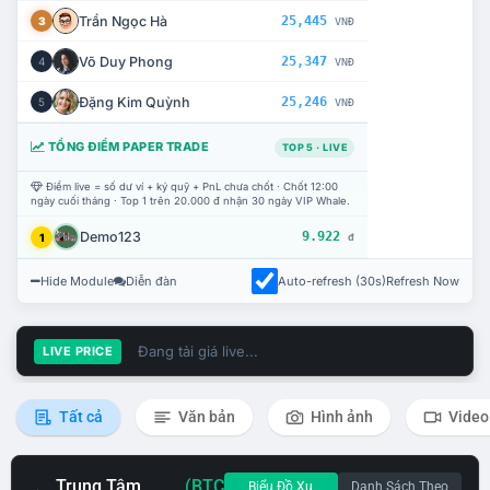
Trần Ngọc Hà
25,445
3
VNĐ
Võ Duy Phong
25,347
4
VNĐ
Đặng Kim Quỳnh
25,246
5
VNĐ
TỔNG ĐIỂM PAPER TRADE
TOP 5 · LIVE
Điểm live = số dư ví + ký quỹ + PnL chưa chốt · Chốt 12:00
ngày cuối tháng · Top 1 trên 20.000 đ nhận 30 ngày VIP Whale.
Demo123
9.922
1
đ
Hide Module
Diễn đàn
Auto-refresh (30s)
Refresh Now
Đang tải giá live...
LIVE PRICE
Tất cả
Văn bản
Hình ảnh
Video
Trung Tâm
(BTC
Biểu Đồ Xu
Danh Sách Theo