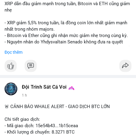
XRP dẫn đầu giảm mạnh trong tuần, Bitcoin và ETH cũng giảm
nhẹ
- XRP giảm 5,5% trong tuần, là đồng coin lớn nhất giảm mạnh
nhất trong nhóm majors.
- Bitcoin và Ether cũng ghi nhận mức giảm nhẹ trong cùng kỳ.
- Nguyên nhân do Yhdysvaltain Senado không đưa ra quyết
định về luật Clarity Act (luật cấu trúc thị trường) trước khi nghỉ
Đọc thêm
hè, đẩy việc thảo luận sang tháng 9.
- Việc trì hoãn pháp lý làm tăng sự không chắc chắn quanh
XRP và Ripple, ảnh hưởng đến tâm lý nhà đầu tư.
#binancesquare
#cryptonews
#xrp
#btc
#eth
#clarityact
#ripple
Đội Trinh Sát Cá Voi
1 h
$xrp $btc $eth
🚨 CẢNH BÁO WHALE ALERT - GIAO DỊCH BTC LỚN
#vlikevn
#titanbot
Chi tiết giao dịch:
📰 Nguồn: CoinDesk
- Mã giao dịch: 15e54b43...1b15ceaa
- Khối lượng di chuyển: 8.3271 BTC