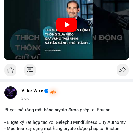
#mempoolbtc
nhà đầu tư thành công thường tập trung vào nguyên tắc cơ
bản, phân배 tài sản hợp lý và kiên持 theo kế hoạch đã định.
Điều này không chỉ giúp giảm rủi ro mà còn tạo điều kiện để
tận dụng cơ hội khi thị trường phục hồi.
🎥 Xem video trực tiếp tại:
Nguồn: VIETSUCCESS
Vlike Wire
2 giờ
Bitget mở rộng mặt hàng crypto được phép tại Bhután
- Bitget ký kết hợp tác với Gelephu Mindfulness City Authority
- Mục tiêu xây dựng mặt hàng crypto được phép tại Bhután