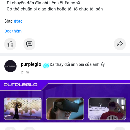
- Đi chuyển đến địa chỉ liên kết FalconX
- Có thể chuẩn bị giao dịch hoặc tái tổ chức tài sản
$btc
#btc
Đọc thêm
#vlikevn
#titanbot
📰 Nguồn: CoinDesk
purpleglo
Đã thay đổi ảnh bìa của anh ấy
21 m