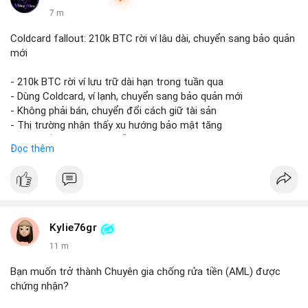
7 m
Coldcard fallout: 210k BTC rời ví lâu dài, chuyển sang bảo quản
mới
- 210k BTC rời ví lưu trữ dài hạn trong tuần qua
- Dùng Coldcard, ví lạnh, chuyển sang bảo quản mới
- Không phải bán, chuyển đổi cách giữ tài sản
- Thị trường nhận thấy xu hướng bảo mật tăng
- BTC tiếp tục giữ vị trí dẫn đầu
Đọc thêm
#binancesquare
#cryptonews
#btc
$btc
#vlikevn
#titanbot
Kylie76gr
11 m
📰 Nguồn: CoinDesk
Bạn muốn trở thành Chuyên gia chống rửa tiền (AML) được
chứng nhận?