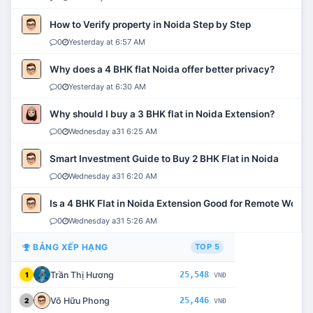
How to Verify property in Noida Step by Step
0
Yesterday at 6:57 AM
Why does a 4 BHK flat Noida offer better privacy?
0
Yesterday at 6:30 AM
Why should I buy a 3 BHK flat in Noida Extension?
0
Wednesday a31 6:25 AM
Smart Investment Guide to Buy 2 BHK Flat in Noida
0
Wednesday a31 6:20 AM
Is a 4 BHK Flat in Noida Extension Good for Remote Work?
0
Wednesday a31 5:26 AM
BẢNG XẾP HẠNG
TOP 5
Trần Thị Hương
25,548
1
VNĐ
Võ Hữu Phong
25,446
2
VNĐ