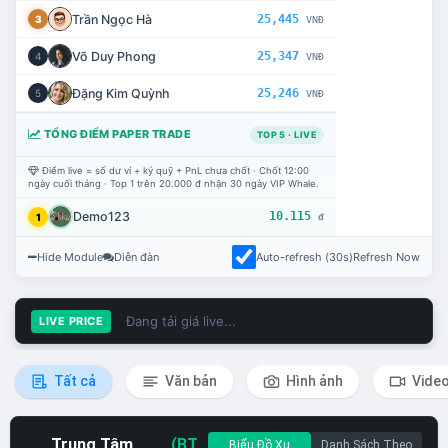
Trần Ngọc Hà
25,445
3
VNĐ
Võ Duy Phong
25,347
4
VNĐ
Đặng Kim Quỳnh
25,246
5
VNĐ
TỔNG ĐIỂM PAPER TRADE
TOP 5 · LIVE
Điểm live = số dư ví + ký quỹ + PnL chưa chốt · Chốt 12:00
ngày cuối tháng · Top 1 trên 20.000 đ nhận 30 ngày VIP Whale.
Demo123
10.115
1
đ
Hide Module
Diễn đàn
Auto-refresh (30s)
Refresh Now
Đang tải giá live...
LIVE PRICE
Tất cả
Văn bản
Hình ảnh
Vide
Trung Tâm
(BT
Biểu Đồ Xu
Danh Sách Theo