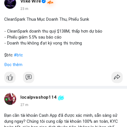
Vlike Wire
23 m
CleanSpark Thua Mục Doanh Thu, Phiếu Sunk
- CleanSpark doanh thu quý $138M, thấp hơn dự báo
- Phiếu giảm 5.5% sau báo cáo
- Doanh thu không đạt kỳ vọng thị trường
$btc
#btc
Đọc thêm
#vlikevn
#titanbot
📰 Nguồn: Cointelegraph
localpvashop114
28 m
Bạn cần tài khoản Cash App đã được xác minh, sẵn sàng sử
dụng ngay? Chúng tôi cung cấp tài khoản 100% an toàn, KYC