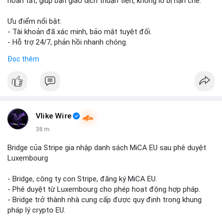
hoàn tất, giúp bạn giao dịch thuận tiện, không lo bị hạn chế.
Ưu điểm nổi bật:
- Tài khoản đã xác minh, bảo mật tuyệt đối.
- Hỗ trợ 24/7, phản hồi nhanh chóng.
- Giao dịch minh bạch, đáng tin cậy.
Đọc thêm
Liên hệ ngay để được tư vấn và sở hữu tài khoản ngay hôm
nay:
📞 WhatsApp: +1 660 215-8938
✈️ Telegram: @localpvashop
📧 Email: localpvashop@gmail.com
Vlike Wire
38 m
Bridge của Stripe gia nhập danh sách MiCA EU sau phê duyệt
Luxembourg
- Bridge, công ty con Stripe, đăng ký MiCA EU.
- Phê duyệt từ Luxembourg cho phép hoạt động hợp pháp.
- Bridge trở thành nhà cung cấp được quy định trong khung
pháp lý crypto EU.
- Tác động: tăng tính minh bạch, uy tín, mở rộng dịch vụ crypto.