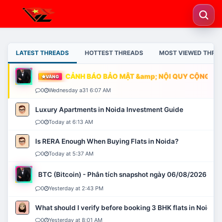
LATEST THREADS
HOTTEST THREADS
MOST VIEWED THRE
CẢNH BÁO BẢO MẬT &amp; NỘI QUY CỘNG ĐỒN
VÀNG
0
Wednesday a31 6:07 AM
Luxury Apartments in Noida Investment Guide
0
Today at 6:13 AM
Is RERA Enough When Buying Flats in Noida?
0
Today at 5:37 AM
BTC (Bitcoin) - Phân tích snapshot ngày 06/08/2026
0
Yesterday at 2:43 PM
What should I verify before booking 3 BHK flats in Noida?
0
Yesterday at 8:01 AM