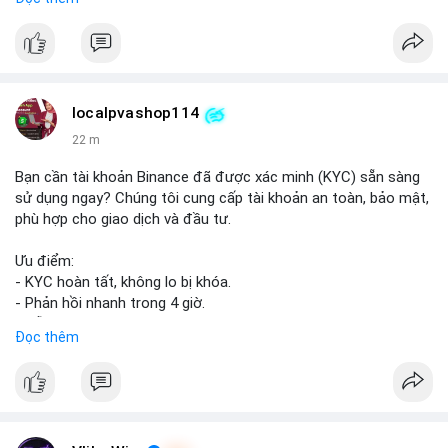
📞 WhatsApp: +1 660 215-8938
✈️ Telegram: @localpvashop
📧 Email: localpvashop@gmail.com
Mua tài khoản Reddit ngay hôm nay để phát triển chiến dịch
của bạn!
localpvashop114
22 m
Bạn cần tài khoản Binance đã được xác minh (KYC) sẵn sàng
sử dụng ngay? Chúng tôi cung cấp tài khoản an toàn, bảo mật,
phù hợp cho giao dịch và đầu tư.
Ưu điểm:
- KYC hoàn tất, không lo bị khóa.
- Phản hồi nhanh trong 4 giờ.
- Hỗ trợ tận tình 24/7.
Đọc thêm
Liên hệ ngay để được tư vấn:
📞 WhatsApp: +1 660 215-8938
✈️ Telegram: @localpvashop