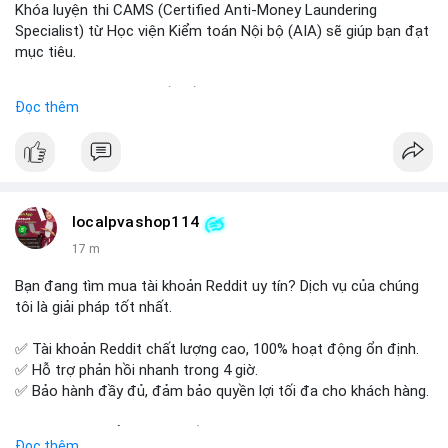
Khóa luyện thi CAMS (Certified Anti-Money Laundering
Specialist) từ Học viện Kiểm toán Nội bộ (AIA) sẽ giúp bạn đạt
mục tiêu.
Chương trình được thiết kế bởi các chuyên gia hàng đầu, bao
Đọc thêm
gồm tài liệu toàn diện, câu hỏi thực hành, bài thi thử sát thực
tế và lớp học trực tuyến linh hoạt.
Xây dựng nền tảng kiến thức AML vững chắc và tự tin bước
vào kỳ thi CAMS với sự chuẩn bị tốt nhất.
localpvashop114
Đăng ký ngay hôm nay để nâng cao năng lực và mở rộng cơ
17 m
hội nghề nghiệp trong lĩnh vực tài chính!
Bạn đang tìm mua tài khoản Reddit uy tín? Dịch vụ của chúng
tôi là giải pháp tốt nhất.
✅ Tài khoản Reddit chất lượng cao, 100% hoạt động ổn định.
✅ Hỗ trợ phản hồi nhanh trong 4 giờ.
✅ Bảo hành đầy đủ, đảm bảo quyền lợi tối đa cho khách hàng.
Liên hệ ngay để được tư vấn và đặt mua:
Đọc thêm