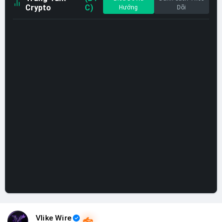
Crypto
C)
Hướng
Dõi
Vlike Wire