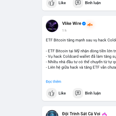
Like
Bình luận
dụng giá trị giảm để bù đắp biến động.
- Cơ quan quản lý Hồng Kông bắt đầu cấ
ngặt.
- Tòa án Nga công nhận crypto là tài sản p
Vlike Wire
dân sự.
1 h
- Trump hy vọng ký luật cơ cấu thị trườn
- Saga’s EVM blockchain ngừng hoạt độn
ETF Bitcoin tăng mạnh sau vụ hack Coldc
Ethereum.
- Steak ’n Shake triển khai chương trình
- ETF Bitcoin tại Mỹ nhận dòng tiền lớn 
lương bằng BTC.
- Vụ hack Coldcard wallet đã làm tăng s
- Nhiều nhà đầu tư có thể chuyển từ tự q
#binancesquare
#cryptonews
#btc
#eth
- Liên hệ giữa hack và tăng ETF vẫn chưa
$btc $eth $sol $xrp $cc $sky $sand $skr
#binancesquare
#cryptonews
#btc
#etf
Đọc thêm
#vlikevn
#titanbot
$btc
Like
Bình luận
📰 Nguồn: Decrypt
#vlikevn
#titanbot
📰 Nguồn: Cointelegraph
Đội Trinh Sát Cá Voi