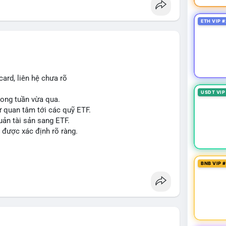
p giấy phép stablecoin theo khung mới nghiêm
ETH VIP #
háp lý, thiết lập tiền lệ cho các vụ án hình sự và
g crypto sớm, dù vẫn còn rào cản pháp lý.
g sau vụ hack 7 M$, tiền trộm được chuyển sang
ard, liên hệ chưa rõ
 thưởng Bitcoin cho nhân viên, cho phép nhận phần
USDT VIP
trong tuần vừa qua.
ự quan tâm tới các quỹ ETF.
uản tài sản sang ETF.
#sol
#xrp
#cc
#sky
#sand
#skr
#dvt
 được xác định rõ ràng.
 $dvt
BNB VIP 