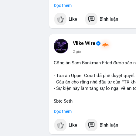
Cash Cat (CASHCAT), Bitcoin (BTC), Sui
Đọc thêm
Trends Việt Nam, từ khóa như 'con riêng'
nhiều, có thể phản ánh sự quan tâm đến 
Like
Bình luận
💬 DÒNG CHẢY TIN TỨC & TRUYỀN THÔNG:
vào chiến lược trading, lệnh kẹp, và cập 
Telegram, tin tức nổi bật bao gồm việc 
Vlike Wire
Bitcoin miners chuyển hướng AI. Các tin
2 giờ
trường.
Công án Sam Bankman-Fried được xác nh
💡 NHẬN ĐỊNH & KHUYẾN NGHỊ: Tâm lý thị
nhưng có dấu hiệu tích cực từ các coin l
- Tòa án Upper Court đã phê duyệt quyế
tập trung vào cơ hội an toàn và theo dõi 
- Câu án cho rằng nhà đầu tư của FTX k
- Sự kiện này làm tăng sự lo ngại về an t
📊 Nguồn: Radar Tâm Lý Thị Trường
$btc $eth
Đọc thêm
#vlikevn
#titanbot
Like
Bình luận
📰 Nguồn: Cointelegraph