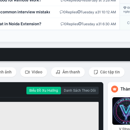
 Good for Remote Work?
0
Replies
Yesterday at 5:26 AM
Đi
 common interview mistakes?
0
Replies
Tuesday a31 10:12 AM
ngày
C
at in Noida Extension?
0
Replies
Tuesday a31 6:30 AM
nh ảnh
Video
Âm thanh
Các tập tin
Thàn
Biểu Đồ Xu Hướng
Danh Sách Theo Dõi
V Str