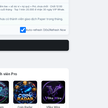
ểm live = số dư ví + ký quỹ + PnL chưa chốt · Chốt 12:00
 cuối tháng · Top 1 trên 20.000 đ nhận 30 ngày VIP Whale.
hưa có thành viên giao dịch Paper trong tháng.
Auto-refresh (30s)
Refresh Now
h viên Pro
eam
Coin Radar
Vlike Wire