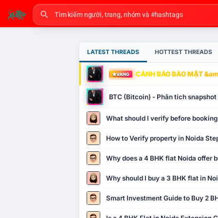
LATEST THREADS
HOTTEST THREADS
CẢNH BÁO BẢO MẬT &amp
VÀNG
BTC (Bitcoin) - Phân tích snapsho
What should I verify before booking
How to Verify property in Noida Ste
Why does a 4 BHK flat Noida offer b
Why should I buy a 3 BHK flat in No
Smart Investment Guide to Buy 2 BH