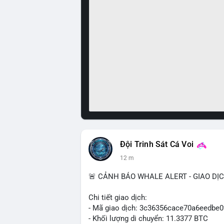
Đội Trinh Sát Cá Voi
12 m
🚨 CẢNH BÁO WHALE ALERT - GIAO DỊ
Chi tiết giao dịch:
- Mã giao dịch: 3c36356cace70a6eedb
- Khối lượng di chuyển: 11.3377 BTC