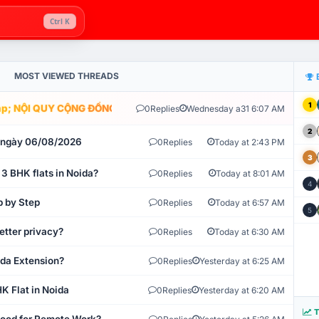
Ctrl K
MOST VIEWED THREADS
1
; NỘI QUY CỘNG ĐỒNG VLIKE.VN: HỆ THỐNG GIÁM SÁT TỰ ĐỘNG V
0
Replies
Wednesday a31 6:07 AM
2
t ngày 06/08/2026
0
Replies
Today at 2:43 PM
3
 3 BHK flats in Noida?
0
Replies
Today at 8:01 AM
4
p by Step
0
Replies
Today at 6:57 AM
5
etter privacy?
0
Replies
Today at 6:30 AM
ida Extension?
0
Replies
Yesterday at 6:25 AM
K Flat in Noida
0
Replies
Yesterday at 6:20 AM
T