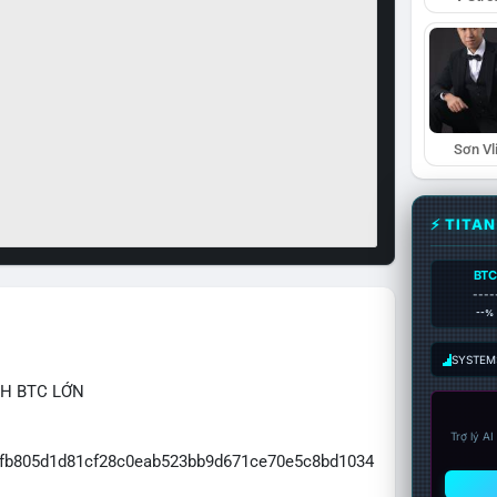
Sơn Vl
⚡ TITA
BTC
----
--%
SYSTEM:
CH BTC LỚN
Trợ lý A
e0fb805d1d81cf28c0eab523bb9d671ce70e5c8bd1034