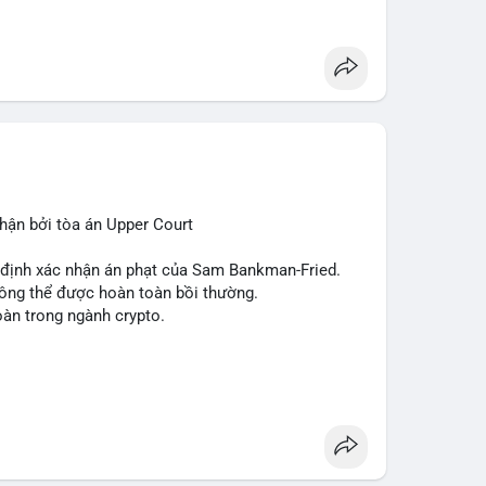
 (SUI), Pudgy Penguins (PENGU). Trên Google
, 'phạm nhật minh anh' và 'tô lâm' được nhắc đến
các chủ đề không liên quan trực tiếp đến crypto.
 Các bài đăng trên Binance Square tập trung
nhật về sự kiện như 'Lãi lỗ chưa ghi nhận'. Trên
Tether mở rộng vào Saudi Arabia và báo cáo về
 tức quốc tế cũng nhấn mạnh sự động chảy của thị
ận bởi tòa án Upper Court
 trường hiện tại rất tiêu cực do sợ hãi cao,
ớn như Bitcoin và Sui. Người đầu tư cần cẩn trọng,
t định xác nhận án phạt của Sam Bankman-Fried.
xu hướng từ các nguồn tin uy tín.
hông thể được hoàn toàn bồi thường.
oàn trong ngành crypto.