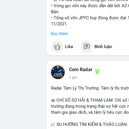
xúc; hãy chờ xác nhận hướng đi của dòng 
• Vòng gọi vốn này được dẫn dắt bởi AZ
thời đặt lệnh dừng lỗ chặt chẽ để quản t
Bản.
• Tổng số vốn JPYC huy động được đạt 1
#25dot8btc
#dichuyen1_66trieuusd
#kha
11/2021.
Đọc thêm
#jpyc
#cryptonews
#web3
#japan
#bloc
Like
Bình luận
$btc $eth
#vlikevn
#titanbot
Coin Radar
📰 Nguồn: CoinDesk
2 giờ
Radar Tâm Lý Thị Trường: Tâm lý thị tr
📊 CHỈ SỐ SỢ HÃI & THAM LAM: Chỉ số Fe
trường đang trong trạng thái sợ hãi cực 
tham gia giao dịch, và tâm lý tiêu cực d
📈 XU HƯỚNG TÌM KIẾM & THẢO LUẬN: Co