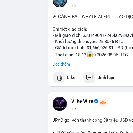
1 h
🚨 CẢNH BÁO WHALE ALERT - GIAO DỊ
Chi tiết giao dịch:
- Mã giao dịch: 3331490417246fa2984a
- Khối lượng di chuyển: 25.8075 BTC
- Giá trị ước tính: $1,666,026.81 USD (th
- Thời gian: 18:13
0 2026-08-06 UTC
Đọc thêm
Nhận định phân tích hành vi của Cá voi d
Khối lượng 25.8 BTC trị giá hơn 1.66 tri
Like
Bình luận
cho thấy dấu hiệu của một tổ chức hoặc 
thể là bước khởi đầu cho việc phân bổ l
trước một biến động giá lớn. Nếu dòng ti
hạn có thể gia tăng. Ngược lại, nếu chuyể
Vlike Wire
niềm tin cho thị trường. Mức giá $64,556
1 h
đáng chú ý, vì cá voi thường hành động t
JPYC gọi vốn thành công 38 triệu USD v
Lời khuyên ngắn gọn cho nhà đầu tư nhỏ 
Nhà đầu tư nên theo dõi sát dòng tiền ti
• JPYC vừa hoàn tất vòng gọi vốn Series B