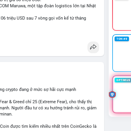
tiền trước khi đưa ra quyết định vào lệnh, đồng
-COM Maruwa, một tập đoàn logistics lớn tại Nhật
rị rủi ro trong bối cảnh thanh khoản mỏng.
06 triệu USD sau 7 vòng gọi vốn kể từ tháng
ngcu64556
#whalebtc
#theodoidongtien
kchain
TON #9
OPTIMUS 
ường crypto đang ở mức sợ hãi cực mạnh
ar & Greed chỉ 25 (Extreme Fear), cho thấy thị
mạnh. Người đầu tư có xu hướng tránh rủi ro, giảm
ominan.
in được tìm kiếm nhiều nhất trên CoinGecko là