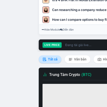
Is a 4 BHK Flat in Noida Extension
Can researching a company reduce
How can I compare options to buy fl
Hide Module
Diễn đàn
Đang tải giá live...
LIVE PRICE
Tất cả
Văn bản
Hì
Trung Tâm Crypto
(BTC)