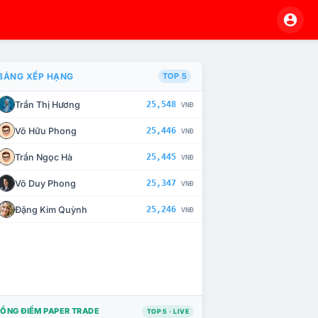
BẢNG XẾP HẠNG
TOP 5
Trần Thị Hương
25,548
VNĐ
À CHẾ TÀI XỬ LÝ VI PHẠM
Võ Hữu Phong
25,446
VNĐ
Trần Ngọc Hà
25,445
VNĐ
Võ Duy Phong
25,347
VNĐ
Đặng Kim Quỳnh
25,246
VNĐ
ỔNG ĐIỂM PAPER TRADE
TOP 5 · LIVE