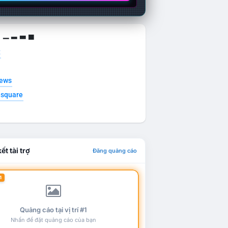
g ▁ ▂ ▃ ▄
t
news
esquare
ết tài trợ
Đăng quảng cáo
1
Quảng cáo tại vị trí #1
Nhấn để đặt quảng cáo của bạn