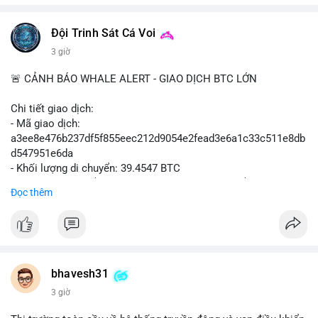
$btc $eth
#vlikevn
#titanbot
Đội Trinh Sát Cá Voi
3 giờ
📰 Nguồn: Cointelegraph
🚨 CẢNH BÁO WHALE ALERT - GIAO DỊCH BTC LỚN
Chi tiết giao dịch:
- Mã giao dịch:
a3ee8e476b237df5f855eec212d9054e2fead3e6a1c33c511e8db
d547951e6da
- Khối lượng di chuyển: 39.4547 BTC
- Giá trị ước tính: $2,543,967.30 USD (theo thị giá $64,478.16
Đọc thêm
USD)
- Thời gian: 21:19:43 2026-08-06 UTC
Nhận định phân tích:
Khối lượng 39.45 BTC tương đương hơn 2.5 triệu USD được
phát hiện trong mempool cho thấy một cá voi đang thực hiện
bhavesh31
hành vi di chuyển vốn quy mô lớn. Với mức giá hiện tại, động
3 giờ
thái này có thể là bước chuẩn bị cho một lệnh bán lớn trên sàn
tập trung, tạo áp lực giảm ngắn hạn lên thị trường. Ngược lại,