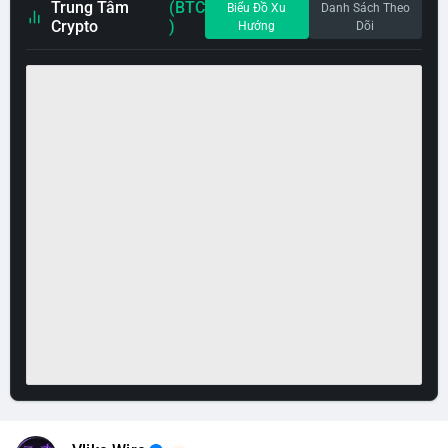
Trung Tâm
(BTC
Biểu Đồ Xu
Danh Sách Theo
Crypto
)
Hướng
Dõi