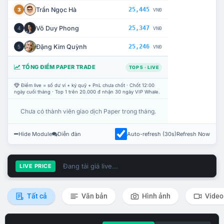
Trần Ngọc Hà
25,445
3
VNĐ
Võ Duy Phong
25,347
4
VNĐ
Đặng Kim Quỳnh
25,246
5
VNĐ
TỔNG ĐIỂM PAPER TRADE
TOP 5 · LIVE
Điểm live = số dư ví + ký quỹ + PnL chưa chốt · Chốt 12:00
ngày cuối tháng · Top 1 trên 20.000 đ nhận 30 ngày VIP Whale.
Chưa có thành viên giao dịch Paper trong tháng.
Hide Module
Diễn đàn
Auto-refresh (30s)
Refresh Now
Đang tải giá live...
LIVE PRICE
Tất cả
Văn bản
Hình ảnh
Video