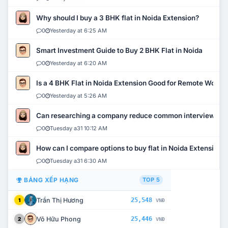
Why should I buy a 3 BHK flat in Noida Extension?
0
Yesterday at 6:25 AM
Smart Investment Guide to Buy 2 BHK Flat in Noida
0
Yesterday at 6:20 AM
Is a 4 BHK Flat in Noida Extension Good for Remote Work?
0
Yesterday at 5:26 AM
Can researching a company reduce common interview mi
0
Tuesday a31 10:12 AM
How can I compare options to buy flat in Noida Extension?
0
Tuesday a31 6:30 AM
BẢNG XẾP HẠNG
TOP 5
Trần Thị Hương
25,548
1
VNĐ
Võ Hữu Phong
25,446
2
VNĐ