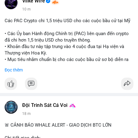
Vlike Wire
10 m
Các PAC Crypto chi 1,5 triệu USD cho các cuộc bầu cử tại Mỹ
• Các Ủy ban Hành động Chính trị (PAC) liên quan đến crypto
đã chi hơn 1,5 triệu USD cho truyền thông.
• Khoản đầu tư này tập trung vào 4 cuộc đua tại Hạ viện và
Thượng viện Hoa Kỳ.
• Mục tiêu nhằm chuẩn bị cho các cuộc bầu cử sơ bộ diễn ra
vào ngày 18 tháng 8.
Đọc thêm
#cryptonews
#politics
#usa
#binancesquare
$btc $eth
#vlikevn
#titanbot
Đội Trinh Sát Cá Voi
18 m
📰 Nguồn: Cointelegraph
🚨 CẢNH BÁO WHALE ALERT - GIAO DỊCH BTC LỚN