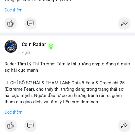
Đọc thêm
Lời khuyên ngắn gọn cho nhà đầu tư nhỏ lẻ:
#jpyc
#cryptonews
#web3
#japan
#blockchain
Nhà đầu tư nên theo dõi sát dòng tiền tiếp theo từ địa chỉ này.
Tránh hành động theo cảm xúc; hãy chờ xác nhận hướng đi của
$btc $eth
dòng tiền trước khi đưa ra quyết định vào lệnh, đồng thời đặt
lệnh dừng lỗ chặt chẽ để quản trị rủi ro trong bối cảnh thanh
#vlikevn
#titanbot
khoản mỏng.
Coin Radar
📰 Nguồn: CoinDesk
4 giờ
#25dot8btc
#dichuyen1_66trieuusd
#khangcu64556
#whalebtc
#theodoidongtien
Radar Tâm Lý Thị Trường: Tâm lý thị trường crypto đang ở mức
sợ hãi cực mạnh
📊 CHỈ SỐ SỢ HÃI & THAM LAM: Chỉ số Fear & Greed chỉ 25
(Extreme Fear), cho thấy thị trường đang trong trạng thái sợ
hãi cực mạnh. Người đầu tư có xu hướng tránh rủi ro, giảm
tham gia giao dịch, và tâm lý tiêu cực dominan.
Đọc thêm
📈 XU HƯỚNG TÌM KIẾM & THẢO LUẬN: Coin được tìm kiếm
nhiều nhất trên CoinGecko là Cash Cat (CASHCAT), Bitcoin
(BTC), Sui (SUI), Pudgy Penguins (PENGU). Trên Google Trends
Việt Nam, từ khóa như 'con riêng', 'phạm nhật minh anh' và 'tô