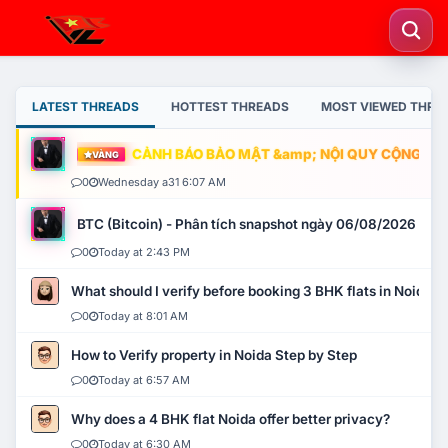
LATEST THREADS
HOTTEST THREADS
MOST VIEWED THRE
CẢNH BÁO BẢO MẬT &amp; NỘI QUY CỘNG ĐỒNG
VÀNG
0
Wednesday a31 6:07 AM
BTC (Bitcoin) - Phân tích snapshot ngày 06/08/2026
0
Today at 2:43 PM
What should I verify before booking 3 BHK flats in Noida?
0
Today at 8:01 AM
How to Verify property in Noida Step by Step
0
Today at 6:57 AM
Why does a 4 BHK flat Noida offer better privacy?
0
Today at 6:30 AM