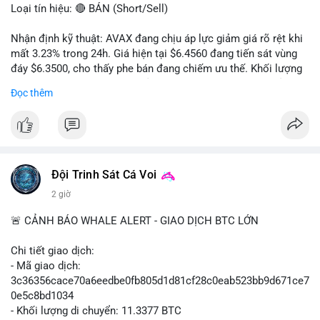
Loại tín hiệu: 🔴 BÁN (Short/Sell)
Nhận định kỹ thuật: AVAX đang chịu áp lực giảm giá rõ rệt khi
mất 3.23% trong 24h. Giá hiện tại $6.4560 đang tiến sát vùng
đáy $6.3500, cho thấy phe bán đang chiếm ưu thế. Khối lượng
giao dịch 2.14 triệu AVAX phản ánh dòng tiền thoát ra khỏi thị
Đọc thêm
trường. Biên độ dao động trong ngày khá rộng (5.6%), tạo điều
kiện cho các lệnh short ngắn hạn.
Khuyến nghị giao dịch cụ thể:
- Vùng Entry: $6.4500 - $6.4800
- Mục tiêu chốt lời (Take Profit - TP): TP1: $6.3500, TP2:
Đội Trinh Sát Cá Voi
$6.2800
2 giờ
- Cắt lỗ (Stop Loss - SL): $6.5800
🚨 CẢNH BÁO WHALE ALERT - GIAO DỊCH BTC LỚN
Lời khuyên quản trị vốn: Khối lượng lệnh khuyến nghị tối đa 2-
3% tổng vốn, đặt SL cứng ngay sau khi vào lệnh để bảo vệ tài
Chi tiết giao dịch:
khoản trước biến động bất thường.
- Mã giao dịch:
3c36356cace70a6eedbe0fb805d1d81cf28c0eab523bb9d671ce7
#shortavax
#avax6450
#bearishavax
#vungbiendong24h
0e5c8bd1034
- Khối lượng di chuyển: 11.3377 BTC