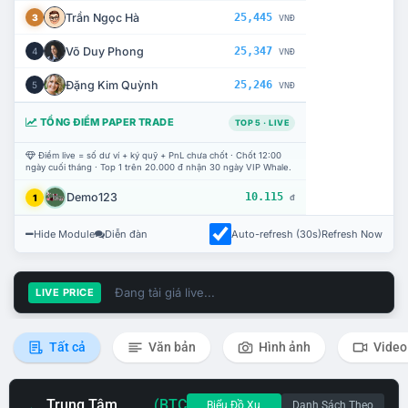
Trần Ngọc Hà
25,445
3
VNĐ
Võ Duy Phong
25,347
4
VNĐ
Đặng Kim Quỳnh
25,246
5
VNĐ
TỔNG ĐIỂM PAPER TRADE
TOP 5 · LIVE
Điểm live = số dư ví + ký quỹ + PnL chưa chốt · Chốt 12:00
ngày cuối tháng · Top 1 trên 20.000 đ nhận 30 ngày VIP Whale.
Demo123
10.115
1
đ
Hide Module
Diễn đàn
Auto-refresh (30s)
Refresh Now
Đang tải giá live...
LIVE PRICE
Tất cả
Văn bản
Hình ảnh
Video
Trung Tâm
(BTC
Biểu Đồ Xu
Danh Sách Theo