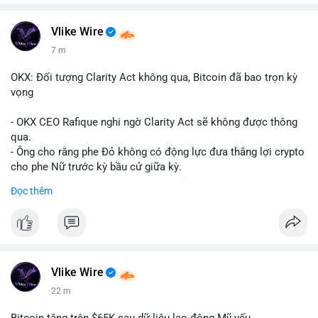
Vlike Wire
7 m
OKX: Đối tượng Clarity Act không qua, Bitcoin đã bao trọn kỳ
vọng
- OKX CEO Rafique nghi ngờ Clarity Act sẽ không được thông
qua.
- Ông cho rằng phe Đỏ không có động lực đưa thắng lợi crypto
cho phe Nữ trước kỳ bầu cử giữa kỳ.
- Sự lạc quan đã được giá Bitcoin phản ánh, không cần thêm
Đọc thêm
hỗ trợ pháp lý.
- Nếu luật không qua, Bitcoin vẫn duy trì mức giá hiện tại.
#binancesquare
#cryptonews
#btc
$btc
Vlike Wire
22 m
#vlikevn
#titanbot
Bitcoin tăng trên $65K sau dữ liệu lao động Mỹ yếu