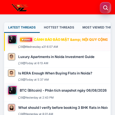
LATEST THREADS
HOTTEST THREADS
MOST VIEWED THRE
CẢNH BÁO BẢO MẬT &amp; NỘI QUY CỘNG ĐỒNG
VÀNG
0
Wednesday a31 6:07 AM
Luxury Apartments in Noida Investment Guide
0
Today at 6:13 AM
Is RERA Enough When Buying Flats in Noida?
0
Today at 5:37 AM
BTC (Bitcoin) - Phân tích snapshot ngày 06/08/2026
0
Yesterday at 2:43 PM
What should I verify before booking 3 BHK flats in Noida?
0
Yesterday at 8:01 AM