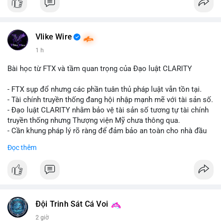
#vlikevn
#titanbot
📰 Nguồn: CoinDesk
Vlike Wire
1 h
Bài học từ FTX và tầm quan trọng của Đạo luật CLARITY
- FTX sụp đổ nhưng các phần tuân thủ pháp luật vẫn tồn tại.
- Tài chính truyền thống đang hội nhập mạnh mẽ với tài sản số.
- Đạo luật CLARITY nhằm bảo vệ tài sản số tương tự tài chính
truyền thống nhưng Thượng viện Mỹ chưa thông qua.
- Cần khung pháp lý rõ ràng để đảm bảo an toàn cho nhà đầu
tư.
Đọc thêm
#binancesquare
#cryptonews
#ftx
#regulation
#clarityact
$btc $eth
#vlikevn
#titanbot
Đội Trinh Sát Cá Voi
2 giờ