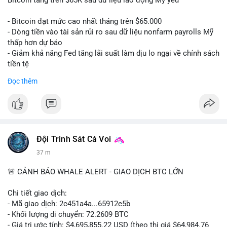
📰 Nguồn: CoinDesk
- Bitcoin đạt mức cao nhất tháng trên $65.000
- Dòng tiền vào tài sản rủi ro sau dữ liệu nonfarm payrolls Mỹ
thấp hơn dự báo
- Giảm khả năng Fed tăng lãi suất làm dịu lo ngại về chính sách
tiền tệ
#binancesquare
#cryptonews
#btc
Đọc thêm
$btc
#vlikevn
#titanbot
📰 Nguồn: Cointelegraph
Đội Trinh Sát Cá Voi
37 m
🚨 CẢNH BÁO WHALE ALERT - GIAO DỊCH BTC LỚN
Chi tiết giao dịch:
- Mã giao dịch: 2c451a4a...65912e5b
- Khối lượng di chuyển: 72.2609 BTC
- Giá trị ước tính: $4,695,855.22 USD (theo thị giá $64,984.76