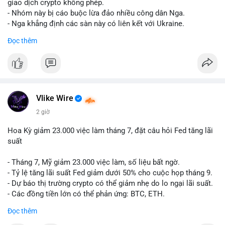
riêng biệt phản ánh đúng nội dung cụ thể của giao dịch đó. Ví
giao dịch crypto không phép.
dụ nếu giao dịch 45 BTC chuyển ví lạnh:
#45btc
#vilanh
- Nhóm này bị cáo buộc lừa đảo nhiều công dân Nga.
#tichluydaihan
#btcmempool
. KHÔNG dùng hashtag tên mô
- Nga khẳng định các sàn này có liên kết với Ukraine.
hình AI (
#gpt
,
#deepseek
,
#gemini
,
#claude
,
#ai
).
Đọc thêm
#russia
#cryptonews
#regulation
#fsb
$btc $eth
#vlikevn
#titanbot
Vlike Wire
📰 Nguồn: CoinDesk
2 giờ
Hoa Kỳ giảm 23.000 việc làm tháng 7, đặt câu hỏi Fed tăng lãi
suất
- Tháng 7, Mỹ giảm 23.000 việc làm, số liệu bất ngờ.
- Tỷ lệ tăng lãi suất Fed giảm dưới 50% cho cuộc họp tháng 9.
- Dự báo thị trường crypto có thể giảm nhẹ do lo ngại lãi suất.
- Các đồng tiền lớn có thể phản ứng: BTC, ETH.
Đọc thêm
#binancesquare
#cryptonews
#btc
#eth