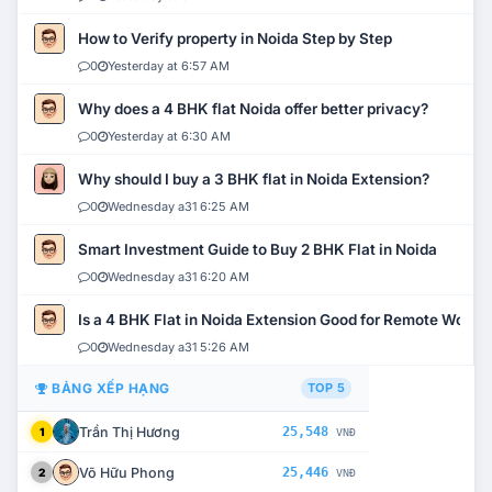
How to Verify property in Noida Step by Step
0
Yesterday at 6:57 AM
Why does a 4 BHK flat Noida offer better privacy?
0
Yesterday at 6:30 AM
Why should I buy a 3 BHK flat in Noida Extension?
0
Wednesday a31 6:25 AM
Smart Investment Guide to Buy 2 BHK Flat in Noida
0
Wednesday a31 6:20 AM
Is a 4 BHK Flat in Noida Extension Good for Remote Work?
0
Wednesday a31 5:26 AM
BẢNG XẾP HẠNG
TOP 5
Trần Thị Hương
25,548
1
VNĐ
Võ Hữu Phong
25,446
2
VNĐ