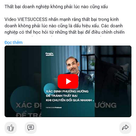
Thất bại doanh nghiệp không phải lúc nào cũng xấu
📰 Nguồn: Cointelegraph
Video VIETSUCCESS nhấn mạnh rằng thất bại trong kinh
doanh không phải lúc nào cũng là dấu hiệu xấu. Các doanh
nghiệp có thể học hỏi từ những thất bại để điều chỉnh chiến
lược, phát triển sản phẩm mới, hoặc phát hiện lỗi trong quy
Đọc thêm
trình. Trong lĩnh vực tài chính và crypto, hiểu rõ nguyên nhân
thất bại giúp quản lý rủi ro hiệu quả và tránh lặp lại sai lầm.
Điều này đặc biệt quan trọng khi áp dụng vào các mô hình kinh
doanh mới hoặc đầu tư vào dự án blockchain.
🎥 Xem video trực tiếp tại:
Nguồn: VIETSUCCESS