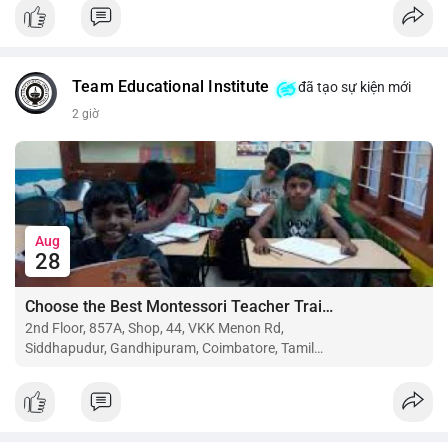
$btc $eth
#vlikevn
#titanbot
Team Educational Institute
đã tạo sự kiện mới
📰 Nguồn: CoinDesk
2 giờ
Aug
28
Choose the Best Montessori Teacher Training Institute in Coimbatore for a Rewarding Career
2nd Floor, 857A, Shop, 44, VKK Menon Rd,
Siddhapudur, Gandhipuram, Coimbatore, Tamil
Nadu 641044