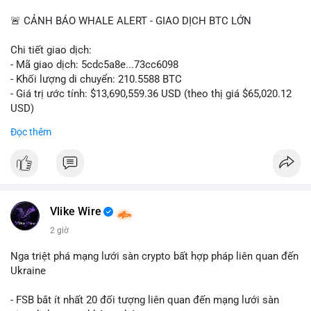
📰 Nguồn: CoinDesk
🚨 CẢNH BÁO WHALE ALERT - GIAO DỊCH BTC LỚN
Chi tiết giao dịch:
- Mã giao dịch: 5cdc5a8e...73cc6098
- Khối lượng di chuyển: 210.5588 BTC
- Giá trị ước tính: $13,690,559.36 USD (theo thị giá $65,020.12
USD)
- Thời gian: 14:19:51 2026-08-07 UTC
Đọc thêm
Nhận định phân tích hành vi của Cá voi dựa trên giao dịch này
(ví dụ: chuyển dịch lượng lớn coin, gom hàng ví lạnh, áp lực
bán tiềm năng...) và tác động tâm lý thị trường.
Lời khuyên ngắn gọn cho nhà đầu tư nhỏ lẻ.
Vlike Wire
Hashtags: Tự trích xuất 3-5 hashtag ĐỘC NHẤT từ nội dung
2 giờ
chính của bài viết này. Hashtag phải là các từ khóa cụ thể xuất
hiện trong bài (khối lượng BTC, hành vi cá voi, loại ví, mức giá
Nga triệt phá mạng lưới sàn crypto bất hợp pháp liên quan đến
USD). TUYỆT ĐỐI KHÔNG lặp lại các hashtag chung chung
Ukraine
giống nhau ở mọi bài như
#whalealert
,
#smartmoney
,
#cryptonews
,
#vlikesignals
. Mỗi bài viết phải có bộ hashtag
- FSB bắt ít nhất 20 đối tượng liên quan đến mạng lưới sàn