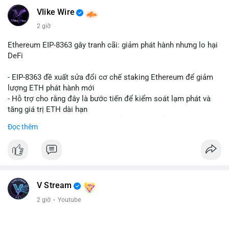
Vlike Wire
2 giờ
Ethereum EIP-8363 gây tranh cãi: giảm phát hành nhưng lo hại
DeFi
- EIP-8363 đề xuất sửa đổi cơ chế staking Ethereum để giảm
lượng ETH phát hành mới
- Hỗ trợ cho rằng đây là bước tiến để kiểm soát lạm phát và
tăng giá trị ETH dài hạn
- Các nhà phê bình lo ngại việc giảm phần thưởng sẽ làm yếu
Đọc thêm
động lực staking, ảnh hưởng đến bảo mật mạng lưới
- Lo ngại thêm: có thể làm giảm hấp dẫn của DeFi, giảm sự phi
tập trung và làm chậm sự tham gia của nhà đầu tư istituционаl
- Diễn ra trong bối cảnh Ethereum đang cân bằng giữa giảm
phát hành và duy trì sức hấp dẫn cho hệ sinh thái
#binancesquare
#cryptonews
#eth
#defi
#eip8363
V Stream
2 giờ
·
Youtube
$eth
#vlikevn
#titanbot