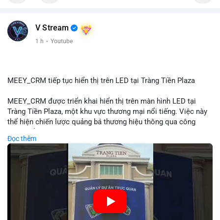
📰 Nguồn: Cointelegraph
V Stream
1 h
·
Youtube
MEEY_CRM tiếp tục hiển thị trên LED tại Tràng Tiền Plaza
MEEY_CRM được triển khai hiển thị trên màn hình LED tại
Tràng Tiền Plaza, một khu vực thương mại nổi tiếng. Việc này
thể hiện chiến lược quảng bá thương hiệu thông qua công
nghệ hiển thị công cộng. Tràng Tiền Plaza thu hút lượng khách
Đọc thêm
lớn hàng ngày, giúp tăng cường nhận diện thương hiệu
MEEY_CRM. Mô hình này kết hợp công nghệ LED với việc đặt
sản tại điểm giao thông quan trọng.
🎥 Xem video trực tiếp tại:
Nguồn: Đồng Tâm