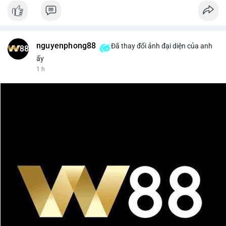
nguyenphong88
Đã thay đổi ảnh đại diện của anh
ấy
1 h