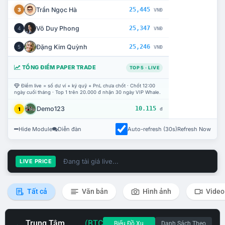
Trần Ngọc Hà
25,445
3
VNĐ
Võ Duy Phong
25,347
4
VNĐ
Đặng Kim Quỳnh
25,246
5
VNĐ
TỔNG ĐIỂM PAPER TRADE
TOP 5 · LIVE
Điểm live = số dư ví + ký quỹ + PnL chưa chốt · Chốt 12:00
ngày cuối tháng · Top 1 trên 20.000 đ nhận 30 ngày VIP Whale.
Demo123
10.115
1
đ
Hide Module
Diễn đàn
Auto-refresh (30s)
Refresh Now
Đang tải giá live...
LIVE PRICE
Tất cả
Văn bản
Hình ảnh
Video
Trung Tâm
(BTC
Biểu Đồ Xu
Danh Sách Theo