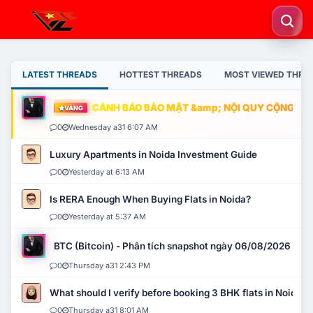
LATEST THREADS
HOTTEST THREADS
MOST VIEWED THRE
CẢNH BÁO BẢO MẬT &amp; NỘI QUY CỘNG ĐỒNG
VÀNG
0
Wednesday a31 6:07 AM
Luxury Apartments in Noida Investment Guide
0
Yesterday at 6:13 AM
Is RERA Enough When Buying Flats in Noida?
0
Yesterday at 5:37 AM
BTC (Bitcoin) - Phân tích snapshot ngày 06/08/2026
0
Thursday a31 2:43 PM
What should I verify before booking 3 BHK flats in Noida?
0
Thursday a31 8:01 AM