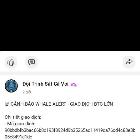
Đội Trinh Sát Cá Voi
2 giờ
🚨 CẢNH BÁO WHALE ALERT - GIAO DỊCH BTC LỚN
Chi tiết giao dịch:
- Mã giao dịch:
90bbdbfb3bac66b8d193f8924d9b35265ad11419da76cd4c83e3b
05e8491a1de