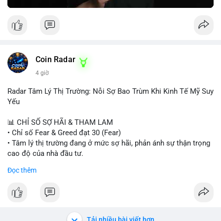
Greed Index phục hồi lên trên 40, có thể xem xét mua dần.
Ngược lại, nếu phá vỡ hỗ trợ, nên cắt lỗ sớm.
#vlikemarketindex42
#fearindex30
#fundingratethap
#phigiadathap
#tvlondinh
Coin Radar
4 giờ
Radar Tâm Lý Thị Trường: Nỗi Sợ Bao Trùm Khi Kinh Tế Mỹ Suy
Yếu
📊 CHỈ SỐ SỢ HÃI & THAM LAM
• Chỉ số Fear & Greed đạt 30 (Fear)
• Tâm lý thị trường đang ở mức sợ hãi, phản ánh sự thận trọng
cao độ của nhà đầu tư.
Đọc thêm
📈 XU HƯỚNG TÌM KIẾM & THẢO LUẬN
• CoinGecko Trending: PONS, PENGU, ONDO, WKC, HEI,
CASHCAT, CRO.
• LunarCrush Trending: Ethereum, Solana, Dogecoin, Polkadot,
Chainlink, Litecoin.
Tải nhiều bài viết hơn