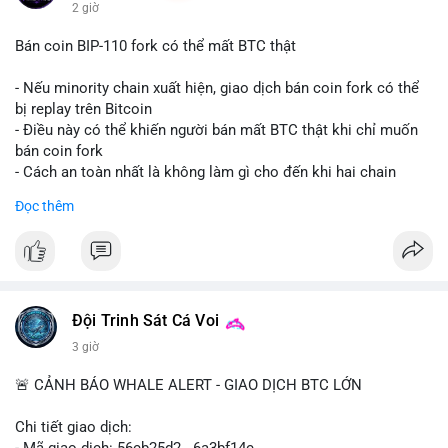
2 giờ
Bán coin BIP-110 fork có thể mất BTC thật
- Nếu minority chain xuất hiện, giao dịch bán coin fork có thể
bị replay trên Bitcoin
- Điều này có thể khiến người bán mất BTC thật khi chỉ muốn
bán coin fork
- Cách an toàn nhất là không làm gì cho đến khi hai chain
được tách riêng
Đọc thêm
-
#binancesquare
#cryptonews
#btc
#bip110
$btc
#vlikevn
#titanbot
Đội Trinh Sát Cá Voi
📰 Nguồn: CoinDesk
3 giờ
🚨 CẢNH BÁO WHALE ALERT - GIAO DỊCH BTC LỚN
Chi tiết giao dịch:
- Mã giao dịch: 56cb25d2...6a3bf14c