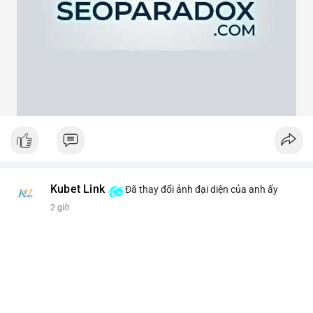
theo cảm xúc, hãy đặt lệnh dựa trên vùng hỗ trợ và kháng cự rõ
ràng.
#21dot71btc
#mempoolbtc
#chuyentiencavoi
#aplucban
#biendonggia
Kubet Link
Đã thay đổi ảnh đại diện của anh ấy
2 giờ