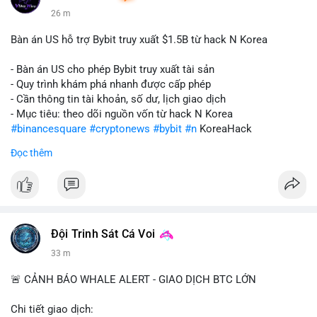
26 m
Bàn án US hỗ trợ Bybit truy xuất $1.5B từ hack N Korea
- Bàn án US cho phép Bybit truy xuất tài sản
- Quy trình khám phá nhanh được cấp phép
- Cần thông tin tài khoản, số dư, lịch giao dịch
- Mục tiêu: theo dõi nguồn vốn từ hack N Korea
#binancesquare
#cryptonews
#bybit
#n
KoreaHack
Đọc thêm
$btc $eth
#vlikevn
#titanbot
📰 Nguồn: Cointelegraph
Đội Trinh Sát Cá Voi
33 m
🚨 CẢNH BÁO WHALE ALERT - GIAO DỊCH BTC LỚN
Chi tiết giao dịch: