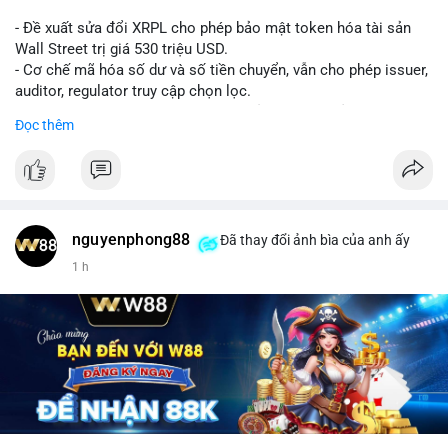
- Đề xuất sửa đổi XRPL cho phép bảo mật token hóa tài sản
Wall Street trị giá 530 triệu USD.
- Cơ chế mã hóa số dư và số tiền chuyển, vẫn cho phép issuer,
auditor, regulator truy cập chọn lọc.
- Mục tiêu: tăng tính riêng tư, tuân thủ quy định, bảo vệ dữ liệu
Đọc thêm
tài chính.
- Đề xuất đang được xem xét bởi cộng đồng XRPL và các tổ
chức tài chính.
#binancesquare
#cryptonews
#xrp
nguyenphong88
Đã thay đổi ảnh bìa của anh ấy
$xrp
1 h
#vlikevn
#titanbot
📰 Nguồn: CoinDesk