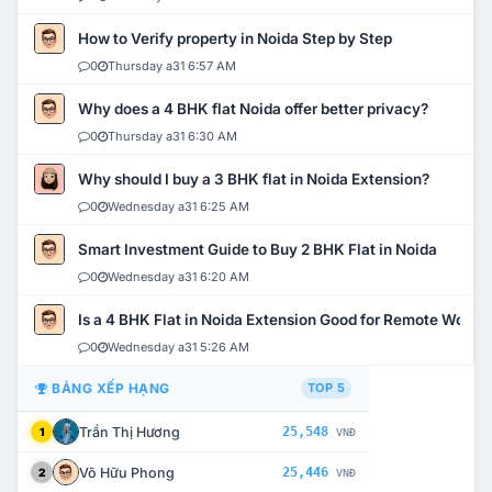
How to Verify property in Noida Step by Step
0
Thursday a31 6:57 AM
Why does a 4 BHK flat Noida offer better privacy?
0
Thursday a31 6:30 AM
Why should I buy a 3 BHK flat in Noida Extension?
0
Wednesday a31 6:25 AM
Smart Investment Guide to Buy 2 BHK Flat in Noida
0
Wednesday a31 6:20 AM
Is a 4 BHK Flat in Noida Extension Good for Remote Work?
0
Wednesday a31 5:26 AM
BẢNG XẾP HẠNG
TOP 5
Trần Thị Hương
25,548
1
VNĐ
Võ Hữu Phong
25,446
2
VNĐ