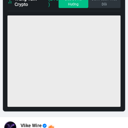
Crypto
)
Hướng
Dõi
Vlike Wire