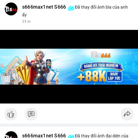
s666max1net S666
Đã thay đổi ảnh bìa của anh
ấy
25 m
s666max1net S666
Đã thay đổi ảnh đại diện của