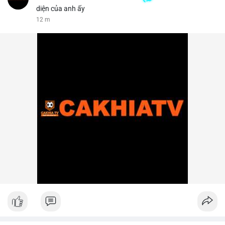
diện của anh ấy
12 m