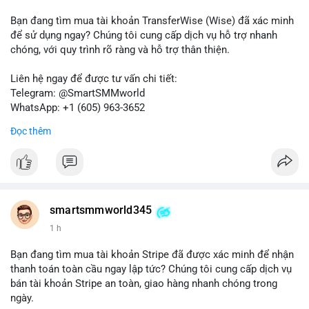
Bạn đang tìm mua tài khoản TransferWise (Wise) đã xác minh
để sử dụng ngay? Chúng tôi cung cấp dịch vụ hỗ trợ nhanh
chóng, với quy trình rõ ràng và hỗ trợ thân thiện.
Liên hệ ngay để được tư vấn chi tiết:
Telegram: @SmartSMMworld
WhatsApp: +1 (605) 963-3652
Đọc thêm
Lưu ý: Việc mua bán tài khoản có thể vi phạm điều khoản dịch
vụ của Wise. Hãy cân nhắc kỹ trước khi quyết định.
#wise
#transferwise
#taikhoanxacminh
#dichvutaichinh
smartsmmworld345
1 h
Bạn đang tìm mua tài khoản Stripe đã được xác minh để nhận
thanh toán toàn cầu ngay lập tức? Chúng tôi cung cấp dịch vụ
bán tài khoản Stripe an toàn, giao hàng nhanh chóng trong
ngày.