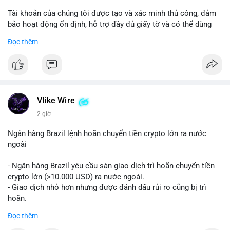
Tài khoản của chúng tôi được tạo và xác minh thủ công, đảm
bảo hoạt động ổn định, hỗ trợ đầy đủ giấy tờ và có thể dùng
ngay cho doanh nghiệp của bạn.
Đọc thêm
Liên hệ ngay để được tư vấn và hỗ trợ nhanh nhất:
Telegram: @SmartSMMworld
WhatsApp: +1 (605) 963-3652
#buyverifiedstripeaccounts
#stripeaccounts
#paymentgateway
Vlike Wire
2 giờ
Ngân hàng Brazil lệnh hoãn chuyển tiền crypto lớn ra nước
ngoài
- Ngân hàng Brazil yêu cầu sàn giao dịch trì hoãn chuyển tiền
crypto lớn (>10.000 USD) ra nước ngoài.
- Giao dịch nhỏ hơn nhưng được đánh dấu rủi ro cũng bị trì
hoãn.
- Quy định nhằm kiểm soát dòng tiền, ngăn chặn rửa tiền.
Đọc thêm