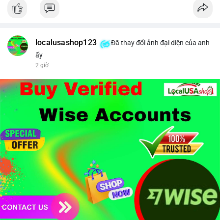
#binancesquare
#cryptonews
#brazil
#regulation
$btc $eth
#vlikevn
#titanbot
localusashop123
Đã thay đổi ảnh đại diện của anh
ấy
📰 Nguồn: CoinDesk
2 giờ