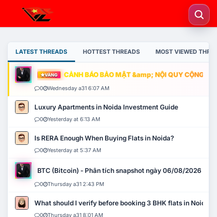
LATEST THREADS
HOTTEST THREADS
MOST VIEWED THRE
CẢNH BÁO BẢO MẬT &amp; NỘI QUY CỘNG ĐỒNG
VÀNG
0
Wednesday a31 6:07 AM
Luxury Apartments in Noida Investment Guide
0
Yesterday at 6:13 AM
Is RERA Enough When Buying Flats in Noida?
0
Yesterday at 5:37 AM
BTC (Bitcoin) - Phân tích snapshot ngày 06/08/2026
0
Thursday a31 2:43 PM
What should I verify before booking 3 BHK flats in Noida?
0
Thursday a31 8:01 AM