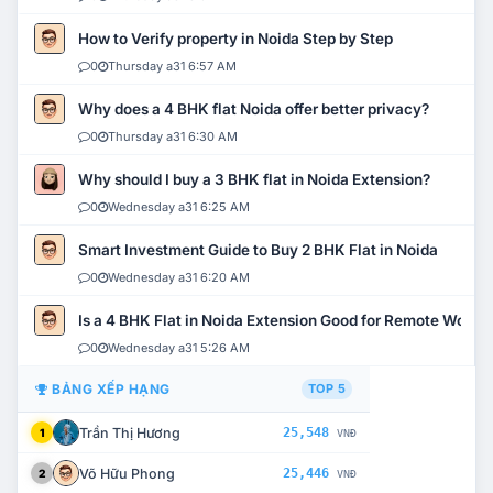
How to Verify property in Noida Step by Step
0
Thursday a31 6:57 AM
Why does a 4 BHK flat Noida offer better privacy?
0
Thursday a31 6:30 AM
Why should I buy a 3 BHK flat in Noida Extension?
0
Wednesday a31 6:25 AM
Smart Investment Guide to Buy 2 BHK Flat in Noida
0
Wednesday a31 6:20 AM
Is a 4 BHK Flat in Noida Extension Good for Remote Work?
0
Wednesday a31 5:26 AM
BẢNG XẾP HẠNG
TOP 5
Trần Thị Hương
25,548
1
VNĐ
Võ Hữu Phong
25,446
2
VNĐ