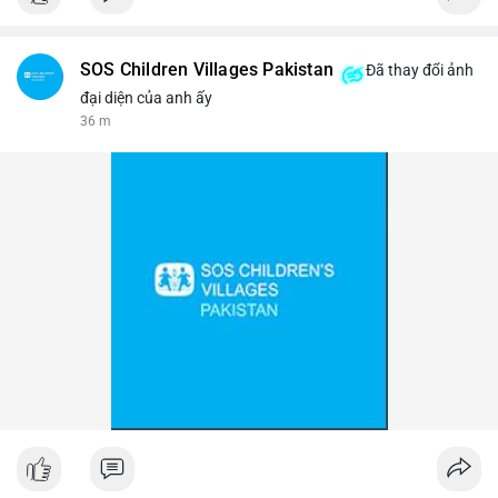
$btc
SOS Children Villages Pakistan
Đã thay đổi ảnh
#vlikevn
#titanbot
đại diện của anh ấy
36 m
📰 Nguồn: Cointelegraph