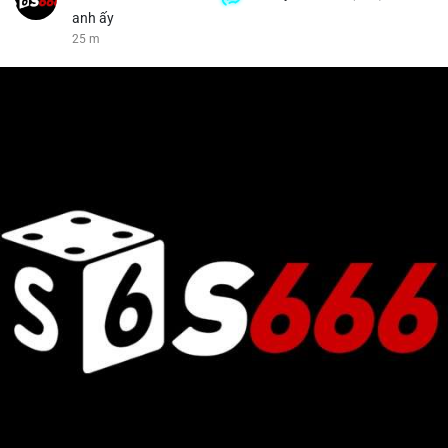
anh ấy
25 m