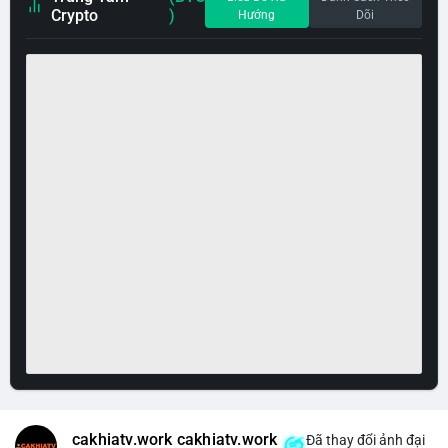
Crypto
)
Hướng
Dõi
cakhiatv.work cakhiatv.work
Đã thay đổi ảnh đại