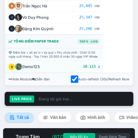
Trần Ngọc Hà
25,445
3
VNĐ
Võ Duy Phong
25,347
4
VNĐ
Đặng Kim Quỳnh
25,246
5
VNĐ
TỔNG ĐIỂM PAPER TRADE
TOP 5 · LIVE
Điểm live = số dư ví + ký quỹ + PnL chưa chốt · Chốt 12:00
ngày cuối tháng · Top 1 trên 20.000 đ nhận 30 ngày VIP Whale.
Demo123
10.115
1
đ
Hide Module
Diễn đàn
Auto-refresh (30s)
Refresh Now
Đang tải giá live...
LIVE PRICE
Tất cả
Văn bản
Hình ảnh
Video
Trung Tâm
(BTC
Biểu Đồ Xu
Danh Sách Theo