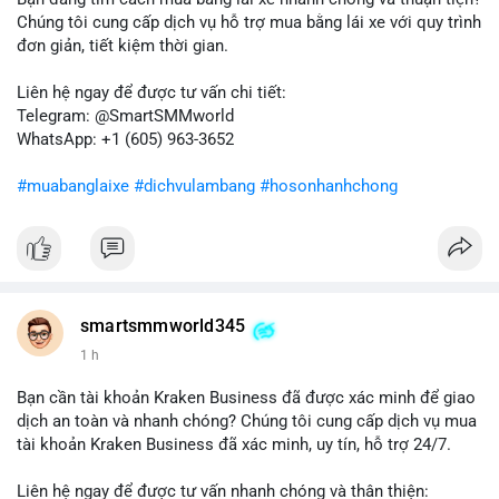
nếu chuyển sang ví lạnh, tín hiệu này cho thấy niềm tin nắm giữ
Chúng tôi cung cấp dịch vụ hỗ trợ mua bằng lái xe với quy trình
của nhà đầu tư lớn vẫn còn vững chắc.
đơn giản, tiết kiệm thời gian.
Lời khuyên cho nhà đầu tư nhỏ lẻ: Theo dõi sát các giao dịch
Liên hệ ngay để được tư vấn chi tiết:
tiếp theo từ địa chỉ này để xác định điểm đến của dòng tiền.
Telegram: @SmartSMMworld
Tránh hành động theo cảm xúc; hãy dựa trên dữ liệu xác nhận
WhatsApp: +1 (605) 963-3652
và quản lý rủi ro chặt chẽ trong bối cảnh biến động có thể gia
tăng.
#muabanglaixe
#dichvulambang
#hosonhanhchong
#87917btc
#572kusd
#vilanh
#tichluydaihan
#btcmempool
smartsmmworld345
1 h
Bạn cần tài khoản Kraken Business đã được xác minh để giao
dịch an toàn và nhanh chóng? Chúng tôi cung cấp dịch vụ mua
tài khoản Kraken Business đã xác minh, uy tín, hỗ trợ 24/7.
Liên hệ ngay để được tư vấn nhanh chóng và thân thiện: