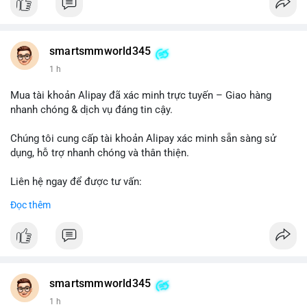
#buywalmartselleraccounts
#walmartseller
#ecommercesolutions
smartsmmworld345
1 h
Mua tài khoản Alipay đã xác minh trực tuyến – Giao hàng
nhanh chóng & dịch vụ đáng tin cậy.
Chúng tôi cung cấp tài khoản Alipay xác minh sẵn sàng sử
dụng, hỗ trợ nhanh chóng và thân thiện.
Liên hệ ngay để được tư vấn:
Telegram: @SmartSMMworld
Đọc thêm
WhatsApp: +1 (605) 963-3652
#buyverifiedalipayaccounts
smartsmmworld345
1 h