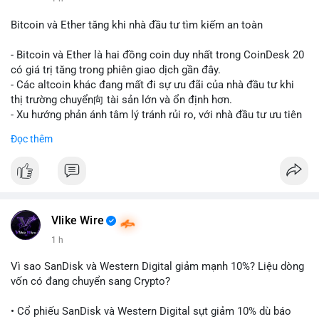
#vlikevn
#titanbot
Bitcoin và Ether tăng khi nhà đầu tư tìm kiếm an toàn
📰 Nguồn: CoinDesk
- Bitcoin và Ether là hai đồng coin duy nhất trong CoinDesk 20
có giá trị tăng trong phiên giao dịch gần đây.
- Các altcoin khác đang mất đi sự ưu đãi của nhà đầu tư khi
thị trường chuyển向 tài sản lớn và ổn định hơn.
- Xu hướng phản ánh tâm lý tránh rủi ro, với nhà đầu tư ưu tiên
các token có vốn hóa thị trường lớn nhất.
Đọc thêm
$btc
#btc
$eth
#eth
#vlikevn
#titanbot
📰 Nguồn: CoinDesk
Vlike Wire
1 h
Vì sao SanDisk và Western Digital giảm mạnh 10%? Liệu dòng
vốn có đang chuyển sang Crypto?
• Cổ phiếu SanDisk và Western Digital sụt giảm 10% dù báo