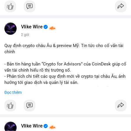
#binancesquare
#cryptonews
#hyperliquid
#rwa
#defi
$btc $eth
Vlike Wire
#vlikevn
#titanbot
2 giờ
📰 Nguồn: Cointelegraph
Quy định crypto châu Âu & preview Mỹ: Tin tức cho cố vấn tài
chính
- Bản tin hàng tuần “Crypto for Advisors” của CoinDesk giúp cố
vấn tài chính hiểu rõ thị trường số.
- Phân tích chi tiết các quy định mới về crypto tại châu Âu, ảnh
hưởng tới giao dịch và quản lý tài sản.
- Đánh giá các xu hướng và dự báo chính sách của Mỹ, giúp
Đọc thêm
nhà đầu tư chuẩn bị chiến lược.
- Cập nhật nhanh các thay đổi pháp lý, rủi ro và cơ hội đầu tư
trong lĩnh vực blockchain.
#binancesquare
#cryptonews
#regulation
#europe
#us
Vlike Wire