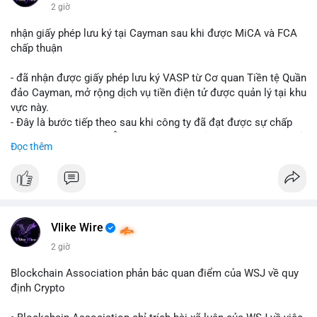
$btc $eth
2 giờ
#vlikevn
#titanbot
nhận giấy phép lưu ký tại Cayman sau khi được MiCA và FCA
chấp thuận
📰 Nguồn: CoinDesk
- đã nhận được giấy phép lưu ký VASP từ Cơ quan Tiền tệ Quần
đảo Cayman, mở rộng dịch vụ tiền điện tử được quản lý tại khu
vực này.
- Đây là bước tiếp theo sau khi công ty đã đạt được sự chấp
thuận từ MiCA (Châu Âu) và FCA (Anh), củng cố vị thế tuân thủ
Đọc thêm
quy định toàn cầu.
- Giấy phép này cho phép cung cấp dịch vụ lưu ký tài sản số
một cách hợp pháp tại Cayman, thu hút thêm khách hàng tổ
chức.
- Động thái này phản ánh xu hướng các sàn giao dịch và nền
tảng tiền điện tử tăng cường tuân thủ pháp lý để mở rộng hoạt
Vlike Wire
động.
2 giờ
#binancesquare
#cryptonews
#blockchain
#regulation
Blockchain Association phản bác quan điểm của WSJ về quy
#custody
định Crypto
$btc $eth