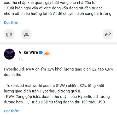
cáo thu nhập khả quan, gây thất vọng cho nhà đầu tư.
• Xuất hiện nghi vấn về việc dòng vốn đang rút dần từ các
nhóm cổ phiếu hưởng lợi từ AI để chuyển dịch sang thị trường
tiền điện tử.
Đọc thêm
• Diễn biến này có thể là tín hiệu cho thấy sự luân chuyển dòng
tiền giữa các nhóm tài sản công nghệ và crypto.
#binancesquare
#cryptonews
#marketanalysis
#ai
#investing
$btc $eth
Vlike Wire
1 h
#vlikevn
#titanbot
Hyperliquid: RWA chiếm 32% khối lượng giao dịch Q2, tạo 6,6%
📰 Nguồn: CoinDesk
doanh thu
- Tokenized real-world assets (RWA) chiếm 32% tổng khối
lượng giao dịch trên Hyperliquid trong quý II.
- RWA đóng góp 6,6% doanh thu quý II của Hyperliquid, tương
đương hơn 11,1 triệu USD từ tổng doanh thu 169 triệu USD.
- Đây là dấu hiệu mạnh mẽ về sự tăng trưởng của thị trường tài
Đọc thêm
sản hóa thực tế trên sàn giao dịch phi tập trung.