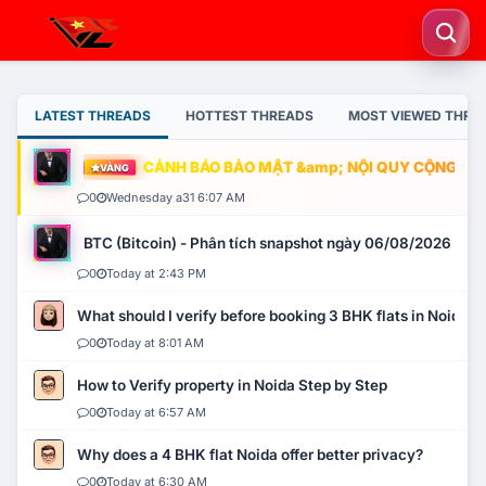
LATEST THREADS
HOTTEST THREADS
MOST VIEWED THRE
CẢNH BÁO BẢO MẬT &amp; NỘI QUY CỘNG ĐỒNG
VÀNG
0
Wednesday a31 6:07 AM
BTC (Bitcoin) - Phân tích snapshot ngày 06/08/2026
0
Today at 2:43 PM
What should I verify before booking 3 BHK flats in Noida?
0
Today at 8:01 AM
How to Verify property in Noida Step by Step
0
Today at 6:57 AM
Why does a 4 BHK flat Noida offer better privacy?
0
Today at 6:30 AM