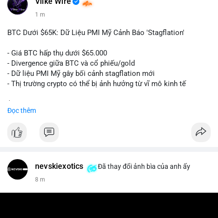
Vlike Wire
1 m
BTC Dưới $65K: Dữ Liệu PMI Mỹ Cảnh Báo 'Stagflation'
- Giá BTC hấp thụ dưới $65.000
- Divergence giữa BTC và cổ phiếu/gold
- Dữ liệu PMI Mỹ gây bối cảnh stagflation mới
- Thị trường crypto có thể bị ảnh hưởng từ vĩ mô kinh tế
$btc
#btc
Đọc thêm
#vlikevn
#titanbot
📰 Nguồn: Cointelegraph
nevskiexotics
Đã thay đổi ảnh bìa của anh ấy
8 m