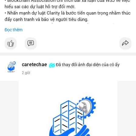
• Blockchain Association chỉ trích bài xã luận của WSJ về việc
hiểu sai các dự luật hỗ trợ đổi mới.
#vlikevn
#titanbot
• Nhấn mạnh dự luật Clarity là bước tiến quan trọng nhằm thúc
đẩy cạnh tranh và bảo vệ người tiêu dùng.
📰 Nguồn: Cointelegraph
• Phản đối các quan điểm kìm hãm sự đổi mới trong lĩnh vực
Đọc thêm
tài sản số.
#blockchain
#cryptonews
#regulation
#binancesquare
$btc $eth
caretechae
Đã thay đổi ảnh đại diện của cô ấy
#vlikevn
#titanbot
2 giờ
📰 Nguồn: CoinDesk