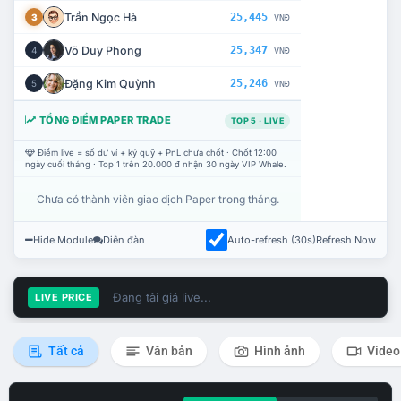
Trần Ngọc Hà
25,445
3
VNĐ
Võ Duy Phong
25,347
4
VNĐ
Đặng Kim Quỳnh
25,246
5
VNĐ
TỔNG ĐIỂM PAPER TRADE
TOP 5 · LIVE
Điểm live = số dư ví + ký quỹ + PnL chưa chốt · Chốt 12:00
ngày cuối tháng · Top 1 trên 20.000 đ nhận 30 ngày VIP Whale.
Chưa có thành viên giao dịch Paper trong tháng.
Hide Module
Diễn đàn
Auto-refresh (30s)
Refresh Now
Đang tải giá live...
LIVE PRICE
Tất cả
Văn bản
Hình ảnh
Video