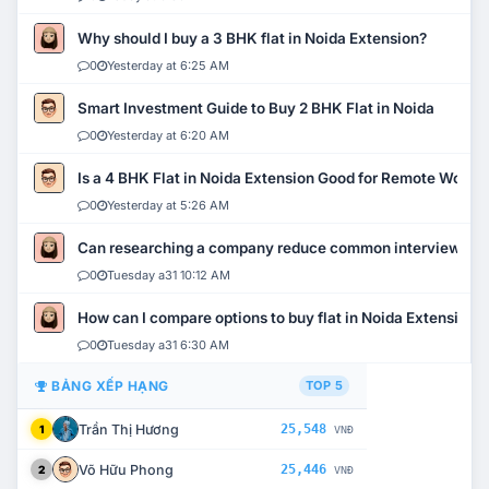
Why should I buy a 3 BHK flat in Noida Extension?
0
Yesterday at 6:25 AM
Smart Investment Guide to Buy 2 BHK Flat in Noida
0
Yesterday at 6:20 AM
Is a 4 BHK Flat in Noida Extension Good for Remote Work?
0
Yesterday at 5:26 AM
Can researching a company reduce common interview mi
0
Tuesday a31 10:12 AM
How can I compare options to buy flat in Noida Extension?
0
Tuesday a31 6:30 AM
BẢNG XẾP HẠNG
TOP 5
Trần Thị Hương
25,548
1
VNĐ
Võ Hữu Phong
25,446
2
VNĐ