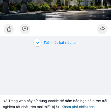
Tải nhiều bài viết hơn
<3 Trang web này sử dụng cookie để đảm bảo bạn có được trải
nghiệm tốt nhất trên mọi thiết bị ℇ>
Khám phá nhiều hơn
Solana
BNB
$1,913.98
$73.39
H
+1.26%
SOL
-1.23%
BN