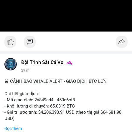
Đội Trinh Sát Cá Voi
29 m
🚨 CẢNH BÁO WHALE ALERT - GIAO DỊCH BTC LỚN
Chi tiết giao dịch:
- Mã giao dịch: 2a849cd4...450e6cf8
- Khối lượng di chuyển: 65.0319 BTC
- Giá trị ước tính: $4,206,393.91 USD (theo thị giá $64,681.98
USD)
- Thời gian: 16:19:52 2026-08-06 UTC
Đọc thêm