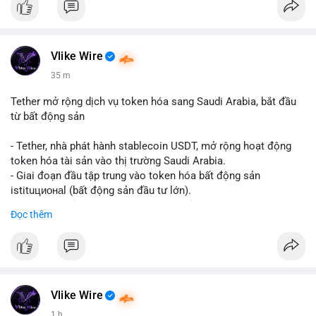
Vlike Wire
35 m
Tether mở rộng dịch vụ token hóa sang Saudi Arabia, bắt đầu
từ bất động sản
- Tether, nhà phát hành stablecoin USDT, mở rộng hoạt động
token hóa tài sản vào thị trường Saudi Arabia.
- Giai đoạn đầu tập trung vào token hóa bất động sản
istituционаl (bất động sản đầu tư lớn).
- Kế hoạch mở rộng sang các lớp tài sản khác trong tương lai.
Đọc thêm
- Bước đi này nhằm tăng khả năng truy cập và thanh khoản cho
tài sản truyền thống qua blockchain.
#binancesquare
#cryptonews
#usdt
#tether
#tokenization
#realestate
#saudiarabia
#blockchain
Vlike Wire
$usdt
1 h