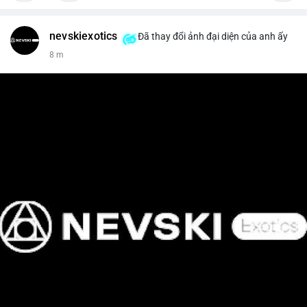
nevskiexotics
Đã thay đổi ảnh đại diện của anh ấy
8 m