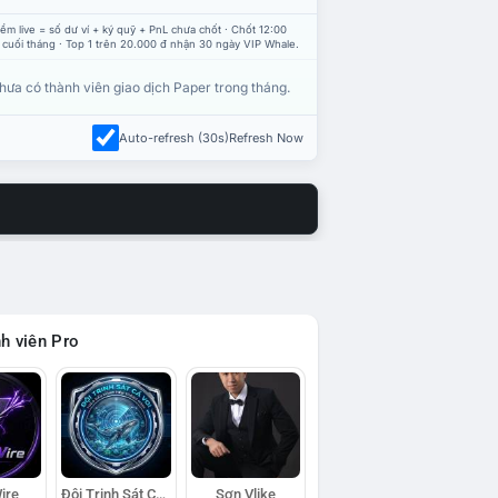
ểm live = số dư ví + ký quỹ + PnL chưa chốt · Chốt 12:00
 cuối tháng · Top 1 trên 20.000 đ nhận 30 ngày VIP Whale.
hưa có thành viên giao dịch Paper trong tháng.
Auto-refresh (30s)
Refresh Now
h viên Pro
ire
Đội Trinh Sát Cá Voi
Sơn Vlike