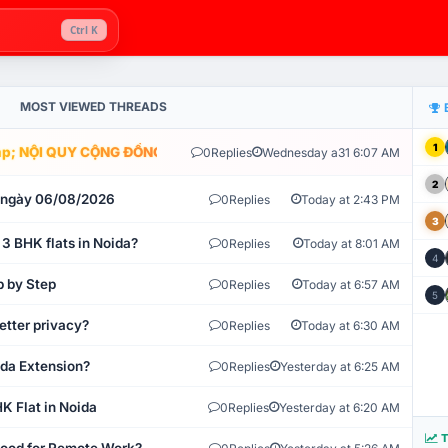
Ctrl K
MOST VIEWED THREADS
1
; NỘI QUY CỘNG ĐỒNG VLIKE.VN: HỆ THỐNG GIÁM SÁT TỰ ĐỘNG V
0
Replies
Wednesday a31 6:07 AM
2
t ngày 06/08/2026
0
Replies
Today at 2:43 PM
3
 3 BHK flats in Noida?
0
Replies
Today at 8:01 AM
4
p by Step
0
Replies
Today at 6:57 AM
5
etter privacy?
0
Replies
Today at 6:30 AM
ida Extension?
0
Replies
Yesterday at 6:25 AM
K Flat in Noida
0
Replies
Yesterday at 6:20 AM
T