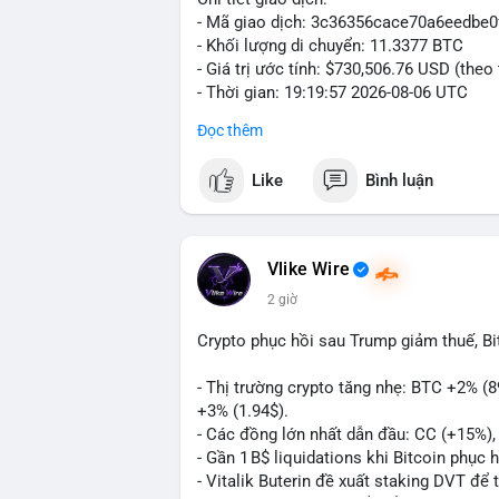
- Mã giao dịch: 3c36356cace70a6eedb
- Khối lượng di chuyển: 11.3377 BTC
- Giá trị ước tính: $730,506.76 USD (theo
- Thời gian: 19:19:57 2026-08-06 UTC
Đọc thêm
Giao dịch 11.3377 BTC trị giá hơn 730 
nhận. Mức khối lượng này nằm trong tầm
Like
Bình luận
phải dòng tiền tổ chức khổng lồ. Hành 
phản ánh hai kịch bản: hoặc cá voi đang
nhanh, hoặc đang tái cơ cấu ví lạnh nhằ
chuyển này không tạo áp lực bán đáng kể 
Vlike Wire
thấy dòng tiền lớn vẫn đang vận động tíc
2 giờ
Nhà đầu tư nhỏ lẻ nên theo dõi xác nhận 
Crypto phục hồi sau Trump giảm thuế, B
BTC này đổ vào ví sàn giao dịch, khả nă
chuyển sang ví lạnh, đây là dấu hiệu tích 
- Thị trường crypto tăng nhẹ: BTC +2% (
+3% (1.94$).
#11dot3377btc
#730kusd
#chuyenvilanh
- Các đồng lớn nhất dẫn đầu: CC (+15%)
- Gần 1 B$ liquidations khi Bitcoin phục 
- Vitalik Buterin đề xuất staking DVT đ