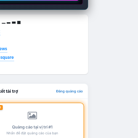
g ▁ ▂ ▃ ▄
t
news
esquare
ết tài trợ
Đăng quảng cáo
1
Quảng cáo tại vị trí #1
Nhấn để đặt quảng cáo của bạn