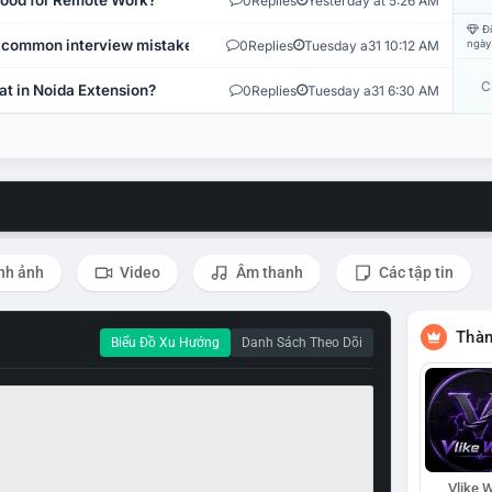
 Good for Remote Work?
0
Replies
Yesterday at 5:26 AM
Đi
 common interview mistakes?
0
Replies
Tuesday a31 10:12 AM
ngày
C
at in Noida Extension?
0
Replies
Tuesday a31 6:30 AM
nh ảnh
Video
Âm thanh
Các tập tin
Thàn
Biểu Đồ Xu Hướng
Danh Sách Theo Dõi
Vlike W