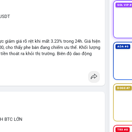
SOL VIP #
XUSDT
c giảm giá rõ rệt khi mất 3.23% trong 24h. Giá hiện
500, cho thấy phe bán đang chiếm ưu thế. Khối lượng
ADA #6
tiền thoát ra khỏi thị trường. Biên độ dao động
n cho các lệnh short ngắn hạn.
1: $6.3500, TP2: $6.2800
DOGE #7
 khuyến nghị tối đa 2-3% tổng vốn, đặt SL cứng ngay
ớc biến động bất thường.
CH BTC LỚN
ngbiendong24h
TRX #8