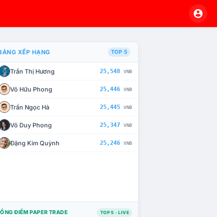
BẢNG XẾP HẠNG
TOP 5
Trần Thị Hương
25,548
VNĐ
À CHẾ TÀI XỬ LÝ VI PHẠM
Võ Hữu Phong
25,446
VNĐ
Trần Ngọc Hà
25,445
VNĐ
Võ Duy Phong
25,347
VNĐ
Đặng Kim Quỳnh
25,246
VNĐ
ỔNG ĐIỂM PAPER TRADE
TOP 5 · LIVE