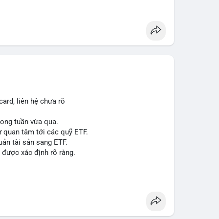
á 2.1 B$.
ity Act, mặc dù chưa có sự đồng thuận hai đảng.
ong việc xác định đủ điều kiện vay mua nhà, áp
p giấy phép stablecoin theo khung mới nghiêm
háp lý, thiết lập tiền lệ cho các vụ án hình sự và
g crypto sớm, dù vẫn còn rào cản pháp lý.
g sau vụ hack 7 M$, tiền trộm được chuyển sang
ard, liên hệ chưa rõ
 thưởng Bitcoin cho nhân viên, cho phép nhận phần
trong tuần vừa qua.
ự quan tâm tới các quỹ ETF.
uản tài sản sang ETF.
#sol
#xrp
#cc
#sky
#sand
#skr
#dvt
 được xác định rõ ràng.
 $dvt