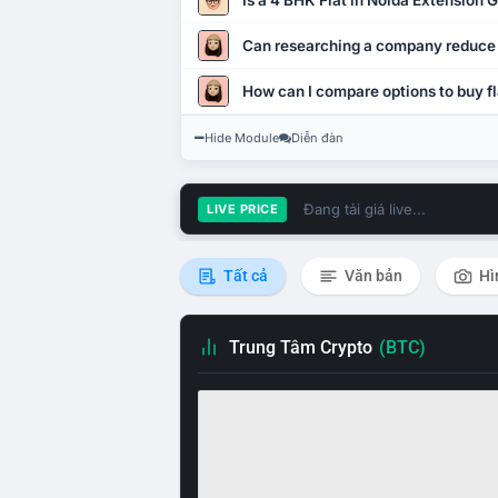
Is a 4 BHK Flat in Noida Extension
Can researching a company reduce
How can I compare options to buy fl
Hide Module
Diễn đàn
Đang tải giá live...
LIVE PRICE
Tất cả
Văn bản
Hì
Trung Tâm Crypto
(BTC)