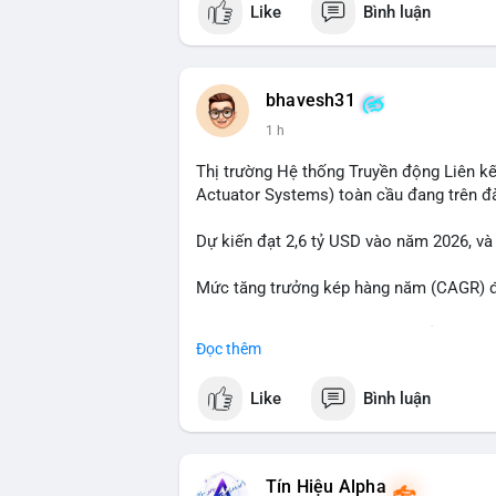
Like
Bình luận
tiền đáng chú ý nhưng chưa đến mức gây 
đang tái phân bổ tài sản giữa các ví nó
hiện lệnh mua/bán lớn. Với tỷ giá hiện tạ
áp lực bán ngắn hạn có thể xuất hiện, tạ
bhavesh31
1 h
Lời khuyên ngắn gọn cho nhà đầu tư nhỏ l
địa chỉ ví nguồn trong 24 giờ tới. Nếu thấ
Thị trường Hệ thống Truyền động Liên kế
trọng đòn bẩy. Ngược lại, nếu BTC được ch
Actuator Systems) toàn cầu đang trên đ
tích cực.
Dự kiến đạt 2,6 tỷ USD vào năm 2026, và
#23dot14btc
#chuyenvilanh
#aplucban
#
Mức tăng trưởng kép hàng năm (CAGR) đạ
Đây là cơ hội lớn cho các nhà sản xuất v
Đọc thêm
#geo
#ai
#automotive
#marketgrowth
#
Like
Bình luận
Tín Hiệu Alpha