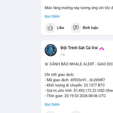
Mức tăng trưởng này tương ứng với tốc 
suốt giai đoạn dự báo.
Đọc thêm
Nhu cầu về các giải pháp kiểm soát khí 
Like
Bình luận
trường nghiêm ngặt, là những yếu tố chín
Đội Trinh Sát Cá Voi
1 h
🚨 CẢNH BÁO WHALE ALERT - GIAO DỊ
Chi tiết giao dịch:
- Mã giao dịch: 45933c91...0c2694f7
- Khối lượng di chuyển: 23.1377 BTC
- Giá trị ước tính: $1,492,172.22 USD (th
- Thời gian: 20:19:53 2026-08-06 UTC
Đọc thêm
Nhận định phân tích hành vi của Cá voi 
đương gần 1.5 triệu USD được di chuyển 