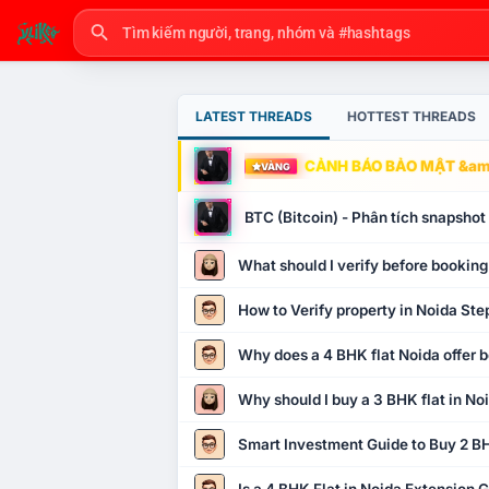
LATEST THREADS
HOTTEST THREADS
CẢNH BÁO BẢO MẬT &amp
VÀNG
BTC (Bitcoin) - Phân tích snapsho
What should I verify before booking
How to Verify property in Noida Ste
Why does a 4 BHK flat Noida offer b
Why should I buy a 3 BHK flat in No
Smart Investment Guide to Buy 2 BH