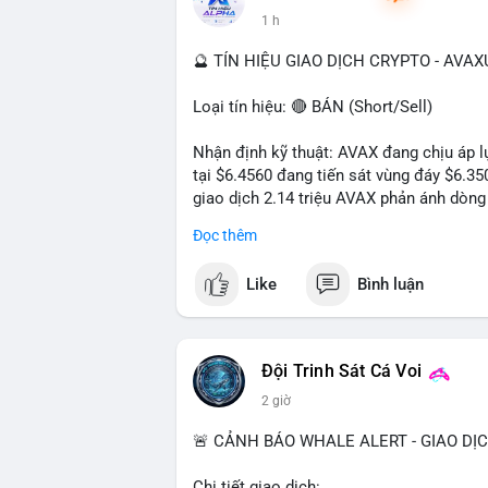
1 h
🔮 TÍN HIỆU GIAO DỊCH CRYPTO - AVA
Loại tín hiệu: 🔴 BÁN (Short/Sell)
Nhận định kỹ thuật: AVAX đang chịu áp lự
tại $6.4560 đang tiến sát vùng đáy $6.3
giao dịch 2.14 triệu AVAX phản ánh dòng 
trong ngày khá rộng (5.6%), tạo điều kiệ
Đọc thêm
Khuyến nghị giao dịch cụ thể:
Like
Bình luận
- Vùng Entry: $6.4500 - $6.4800
- Mục tiêu chốt lời (Take Profit - TP): TP
- Cắt lỗ (Stop Loss - SL): $6.5800
Đội Trinh Sát Cá Voi
Lời khuyên quản trị vốn: Khối lượng lệnh
2 giờ
sau khi vào lệnh để bảo vệ tài khoản trư
🚨 CẢNH BÁO WHALE ALERT - GIAO DỊ
#shortavax
#avax6450
#bearishavax
#vu
Chi tiết giao dịch: