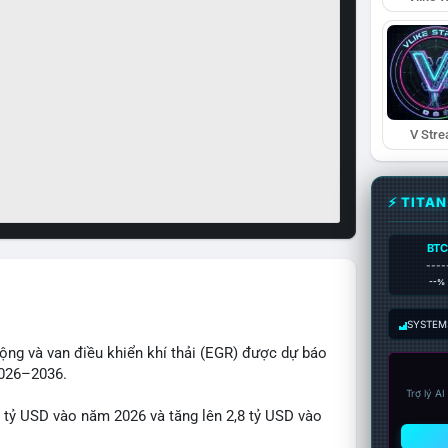
V Str
⚡ TITA
BTC
----
--%
SYSTEM:
động và van điều khiển khí thải (EGR) được dự báo
2026–2036.
Trợ lý A
1 tỷ USD vào năm 2026 và tăng lên 2,8 tỷ USD vào