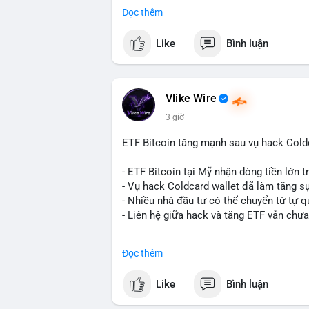
- BitGo công bố IPO 18$/cổ phiếu, định gi
Đọc thêm
- Thượng viện Mỹ tiến hành dự thảo Clar
- Newrez xem xét Bitcoin và Ethereum tr
Like
Bình luận
dụng giá trị giảm để bù đắp biến động.
- Cơ quan quản lý Hồng Kông bắt đầu cấ
ngặt.
- Tòa án Nga công nhận crypto là tài sản p
Vlike Wire
dân sự.
3 giờ
- Trump hy vọng ký luật cơ cấu thị trườn
- Saga’s EVM blockchain ngừng hoạt độn
ETF Bitcoin tăng mạnh sau vụ hack Coldc
Ethereum.
- Steak ’n Shake triển khai chương trình
- ETF Bitcoin tại Mỹ nhận dòng tiền lớn 
lương bằng BTC.
- Vụ hack Coldcard wallet đã làm tăng s
- Nhiều nhà đầu tư có thể chuyển từ tự q
#binancesquare
#cryptonews
#btc
#eth
- Liên hệ giữa hack và tăng ETF vẫn chưa
$btc $eth $sol $xrp $cc $sky $sand $skr
#binancesquare
#cryptonews
#btc
#etf
Đọc thêm
#vlikevn
#titanbot
$btc
Like
Bình luận
📰 Nguồn: Decrypt
#vlikevn
#titanbot