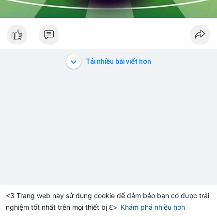
Tải nhiều bài viết hơn
<3 Trang web này sử dụng cookie để đảm bảo bạn có được trải
nghiệm tốt nhất trên mọi thiết bị ℇ>
Khám phá nhiều hơn
Solana
BNB
$1,900.24
$72.64
TH
+0.17%
SOL
-1.20%
B