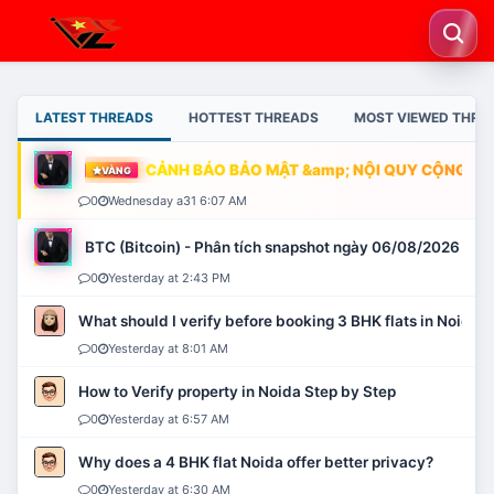
LATEST THREADS
HOTTEST THREADS
MOST VIEWED THRE
CẢNH BÁO BẢO MẬT &amp; NỘI QUY CỘNG ĐỒN
VÀNG
0
Wednesday a31 6:07 AM
BTC (Bitcoin) - Phân tích snapshot ngày 06/08/2026
0
Yesterday at 2:43 PM
What should I verify before booking 3 BHK flats in Noida?
0
Yesterday at 8:01 AM
How to Verify property in Noida Step by Step
0
Yesterday at 6:57 AM
Why does a 4 BHK flat Noida offer better privacy?
0
Yesterday at 6:30 AM