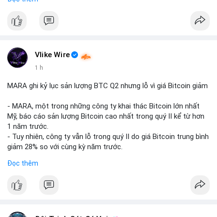
mục chứng chỉ cho tài sản số tại Mỹ.
- Sự trì hoãn có thể ảnh hưởng đến sự tin tưởng của nhà đầu
tư và phát triển thị trường crypto tại Mỹ.
$btc $eth
Vlike Wire
#vlikevn
#titanbot
1 h
📰 Nguồn: CoinDesk
MARA ghi kỷ lục sản lượng BTC Q2 nhưng lỗ vì giá Bitcoin giảm
- MARA, một trong những công ty khai thác Bitcoin lớn nhất
Mỹ, báo cáo sản lượng Bitcoin cao nhất trong quý II kể từ hơn
1 năm trước.
- Tuy nhiên, công ty vẫn lỗ trong quý II do giá Bitcoin trung bình
giảm 28% so với cùng kỳ năm trước.
- Sự tăng sản lượng không đủ bù đắp cho sự suy giảm giá trị
Đọc thêm
của Bitcoin, ảnh hưởng trực tiếp đến doanh thu và lợi nhuận.
$btc
#btc
#vlikevn
#titanbot