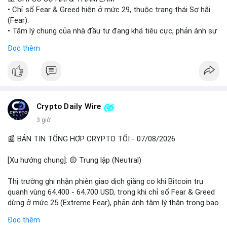
• Chỉ số Fear & Greed hiện ở mức 29, thuộc trạng thái Sợ hãi
#vlikevn
#titanbot
(Fear).
• Tâm lý chung của nhà đầu tư đang khá tiêu cực, phản ánh sự
📰 Nguồn: Cointelegraph
thận trọng cao độ trước các biến động thị trường.
Đọc thêm
📈 XU HƯỚNG TÌM KIẾM & THẢO LUẬN
• CoinGecko Trending: Plume (PLUME), Cash Cat (CASHCAT),
Biconomy (BICO), Hashflow (HFT), Ondo (ONDO), StonkBroker
(STONKBROKER), (PUMP).
• LunarCrush Trending: Ethereum, Solana, Dogecoin, Polkadot,
Crypto Daily Wire
Chainlink.
3 giờ
• Google Trends Việt Nam: Các chủ đề về bóng đá (Man Utd,
Viettel) và các từ khóa đời sống khác đang chiếm ưu thế.
📰 BẢN TIN TỔNG HỢP CRYPTO TỐI - 07/08/2026
💬 DÒNG CHẢY TIN TỨC & TRUYỀN THÔNG
[Xu hướng chung]: 🟡 Trung lập (Neutral)
• Tin tức pháp lý: Tòa phúc thẩm Hoa Kỳ giữ nguyên bản án 25
năm tù đối với Sam Bankman-Fried (FTX).
Thị trường ghi nhận phiên giao dịch giằng co khi Bitcoin trụ
• Tin tức vĩ mô: Cảnh báo về tình trạng stagflation (lạm phát
quanh vùng 64.400 - 64.700 USD, trong khi chỉ số Fear & Greed
đình trệ) từ dữ liệu PMI của Mỹ; thu nhập của người Mỹ đang
dừng ở mức 25 (Extreme Fear), phản ánh tâm lý thận trọng bao
chịu áp lực lớn.
trùm giới đầu tư.
Đọc thêm
• Tin tức Binance: Binance chuẩn bị nâng cấp dịch vụ giao dịch