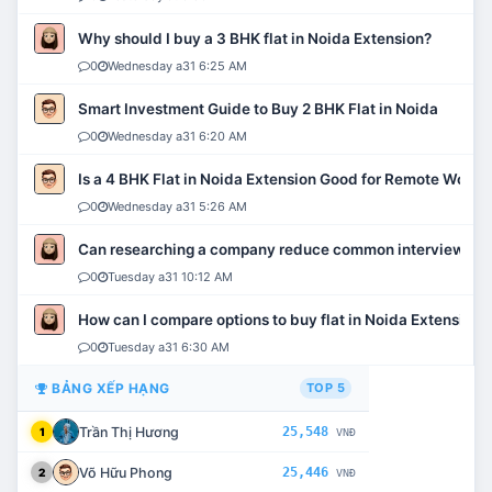
Why should I buy a 3 BHK flat in Noida Extension?
0
Wednesday a31 6:25 AM
Smart Investment Guide to Buy 2 BHK Flat in Noida
0
Wednesday a31 6:20 AM
Is a 4 BHK Flat in Noida Extension Good for Remote Work?
0
Wednesday a31 5:26 AM
Can researching a company reduce common interview mi
0
Tuesday a31 10:12 AM
How can I compare options to buy flat in Noida Extension?
0
Tuesday a31 6:30 AM
BẢNG XẾP HẠNG
TOP 5
Trần Thị Hương
25,548
1
VNĐ
Võ Hữu Phong
25,446
2
VNĐ