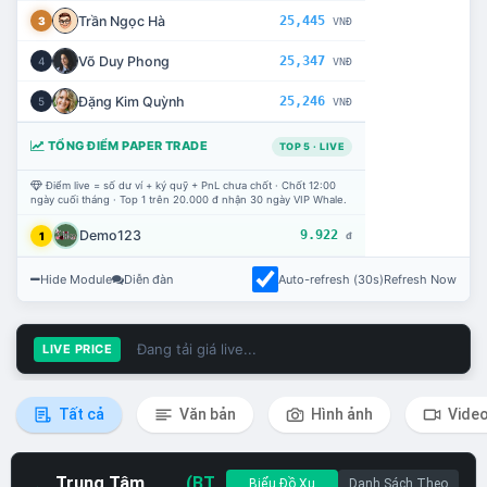
Trần Ngọc Hà
25,445
3
VNĐ
Võ Duy Phong
25,347
4
VNĐ
Đặng Kim Quỳnh
25,246
5
VNĐ
TỔNG ĐIỂM PAPER TRADE
TOP 5 · LIVE
Điểm live = số dư ví + ký quỹ + PnL chưa chốt · Chốt 12:00
ngày cuối tháng · Top 1 trên 20.000 đ nhận 30 ngày VIP Whale.
Demo123
9.922
1
đ
Hide Module
Diễn đàn
Auto-refresh (30s)
Refresh Now
Đang tải giá live...
LIVE PRICE
Tất cả
Văn bản
Hình ảnh
Vide
Trung Tâm
(BT
Biểu Đồ Xu
Danh Sách Theo