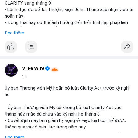
CLARITY sang tháng 9.
• Lãnh đạo đa số tại Thượng viện John Thune xác nhận việc trì
hoãn này.
• Động thái này có thể ảnh hưởng đến tiến trình lập pháp liên
quan đến khung pháp lý tiền điện tử tại Mỹ.
Đọc thêm
$btc $eth
#vlikevn
#titanbot
📰 Nguồn: Cointelegraph
Vlike Wire
1 h
Ủy ban Thượng viện Mỹ hoãn bỏ luật Clarity Act trước kỳ nghỉ
hè
- Ủy ban Thượng viện Mỹ sẽ không bỏ luật Clarity Act vào
tháng này, mặc dù chưa vào kỳ nghỉ hè tháng 8.
- Quyết định này làm giảm hy vọng về việc luật có thể được
thông qua và có hiệu lực trong năm nay.
- Luật Clarity Act nhằm cung cấp quy định rõ ràng hơn về danh
Đọc thêm