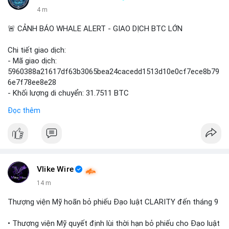
4 m
🚨 CẢNH BÁO WHALE ALERT - GIAO DỊCH BTC LỚN
Chi tiết giao dịch:
- Mã giao dịch:
5960388a21617df63b3065bea24cacedd1513d10e0cf7ece8b79
6e7f78ee8e28
- Khối lượng di chuyển: 31.7511 BTC
- Giá trị ước tính: $2,042,300.50 USD (theo thị giá $64,322.12
Đọc thêm
USD)
- Thời gian: 03:19:19 2
Vlike Wire
14 m
Thượng viện Mỹ hoãn bỏ phiếu Đạo luật CLARITY đến tháng 9
• Thượng viện Mỹ quyết định lùi thời hạn bỏ phiếu cho Đạo luật