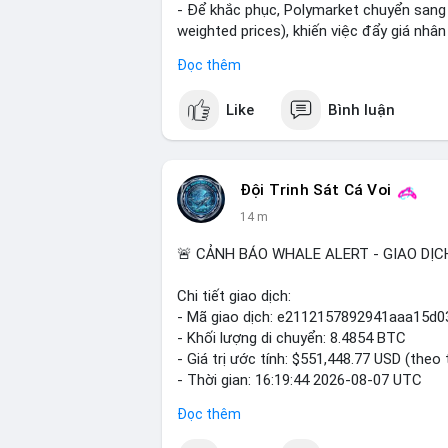
- Để khắc phục, Polymarket chuyển sang s
weighted prices), khiến việc đẩy giá nhâ
- Động thái này nhằm bảo vệ tính toàn v
Đọc thêm
túng.
Like
Bình luận
#polymarket
#cryptonews
#defi
#market
$btc $eth
Đội Trinh Sát Cá Voi
#vlikevn
#titanbot
14 m
📰 Nguồn: CoinDesk
🚨 CẢNH BÁO WHALE ALERT - GIAO DỊC
Chi tiết giao dịch:
- Mã giao dịch: e2112157892941aaa15
- Khối lượng di chuyển: 8.4854 BTC
- Giá trị ước tính: $551,448.77 USD (theo 
- Thời gian: 16:19:44 2026-08-07 UTC
Đọc thêm
Nhận định phân tích hành vi của Cá voi dự
coin, gom hàng ví lạnh, áp lực bán tiềm nă