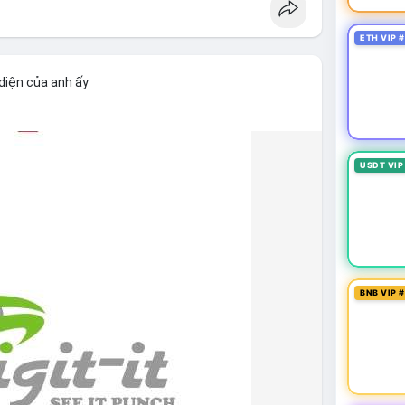
lẻ.
ETH VIP 
empoolbtc
#dongtiencavoi
diện của anh ấy
USDT VIP
BNB VIP 