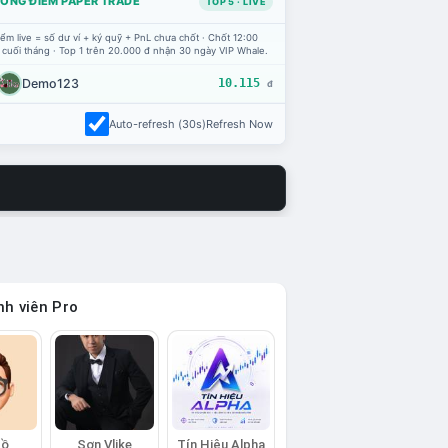
ỔNG ĐIỂM PAPER TRADE
TOP 5 · LIVE
ểm live = số dư ví + ký quỹ + PnL chưa chốt · Chốt 12:00
 cuối tháng · Top 1 trên 20.000 đ nhận 30 ngày VIP Whale.
Demo123
10.115
đ
Auto-refresh (30s)
Refresh Now
h viên Pro
Hồ
Sơn Vlike
Tín Hiệu Alpha