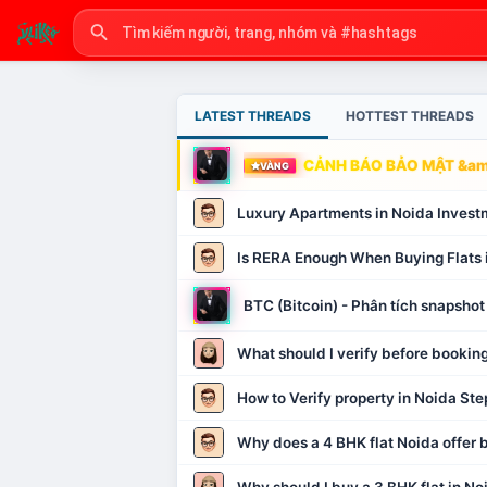
LATEST THREADS
HOTTEST THREADS
CẢNH BÁO BẢO MẬT &amp
VÀNG
Luxury Apartments in Noida Invest
Is RERA Enough When Buying Flats 
BTC (Bitcoin) - Phân tích snapsh
What should I verify before booking
How to Verify property in Noida Ste
Why does a 4 BHK flat Noida offer b