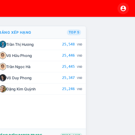
BẢNG XẾP HẠNG
TOP 5
Trần Thị Hương
25,548
VNĐ
VÀ CHẾ TÀI XỬ LÝ VI PHẠM
Võ Hữu Phong
25,446
VNĐ
Trần Ngọc Hà
25,445
VNĐ
Võ Duy Phong
25,347
VNĐ
Đặng Kim Quỳnh
25,246
VNĐ