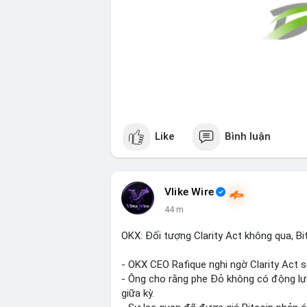
Like
Bình luận
Vlike Wire
44 m
OKX: Đối tượng Clarity Act không qua, Bi
- OKX CEO Rafique nghi ngờ Clarity Act 
- Ông cho rằng phe Đỏ không có động lự
giữa kỳ.