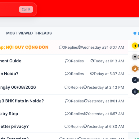
Ctrl K
MOST VIEWED THREADS
1
; NỘI QUY CỘNG ĐỒNG VLIKE.VN: HỆ THỐNG GIÁM SÁT TỰ ĐỘNG 
0
Replies
Wednesday a31 6:07 AM
2
ment Guide
0
Replies
Today at 6:13 AM
3
in Noida?
0
Replies
Today at 5:37 AM
4
ot ngày 06/08/2026
0
Replies
Yesterday at 2:43 PM
5
 3 BHK flats in Noida?
0
Replies
Yesterday at 8:01 AM
p by Step
0
Replies
Yesterday at 6:57 AM
etter privacy?
0
Replies
Yesterday at 6:30 AM