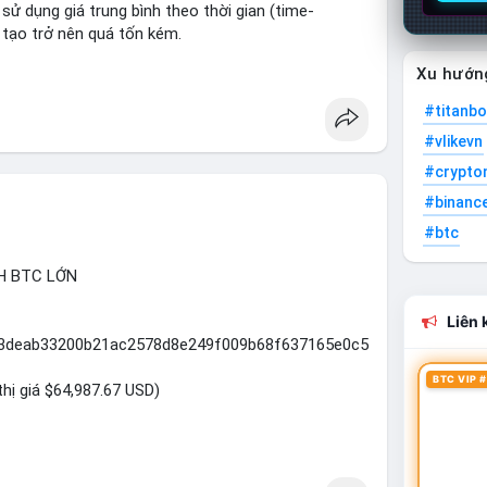
ử dụng giá trung bình theo thời gian (time-
n tạo trở nên quá tốn kém.
ẹn của thị trường và ngăn chặn các hành vi thao
Xu hướn
#titanbo
integrity
#vlikevn
#crypto
#binanc
#btc
H BTC LỚN
Liên k
d03deab33200b21ac2578d8e249f009b68f637165e0c5
BTC VIP #
thị giá $64,987.67 USD)
a trên giao dịch này (ví dụ: chuyển dịch lượng lớn
ng...) và tác động tâm lý thị trường.