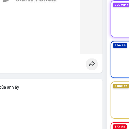
SOL VIP #
ADA #6
DOGE #7
của anh ấy
TRX #8