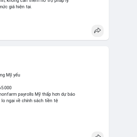
nh, không cần thêm hỗ trợ pháp lý.
mức giá hiện tại.
ộng Mỹ yếu
65.000
ệu nonfarm payrolls Mỹ thấp hơn dự báo
 lo ngại về chính sách tiền tệ