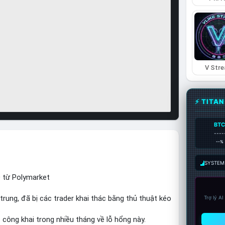
V Str
⚡ TITA
BT
----
--%
SYSTEM:
D từ Polymarket
trung, đã bị các trader khai thác bằng thủ thuật kéo
Trợ lý A
.
công khai trong nhiều tháng về lỗ hổng này.