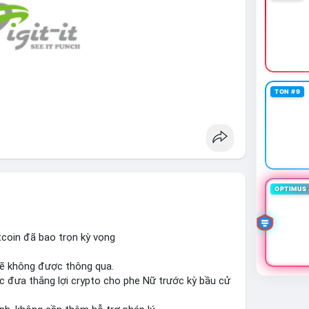
TON #9
OPTIMUS 
tcoin đã bao trọn kỳ vọng
sẽ không được thông qua.
c đưa thắng lợi crypto cho phe Nữ trước kỳ bầu cử