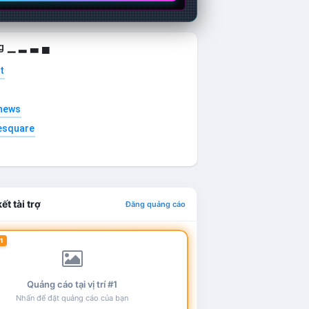
g ▁ ▂ ▃ ▄
t
news
esquare
ết tài trợ
Đăng quảng cáo
1
Quảng cáo tại vị trí #1
Nhấn để đặt quảng cáo của bạn