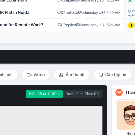
ida Extension?
0
Replies
Wednesday a31 6:25 AM
T
Đi
K Flat in Noida
0
Replies
Wednesday a31 6:20 AM
ngày
 Good for Remote Work?
0
Replies
Wednesday a31 5:26 AM
1
nh ảnh
Video
Âm thanh
Các tập tin
Thàn
Biểu Đồ Xu Hướng
Danh Sách Theo Dõi
Phí 