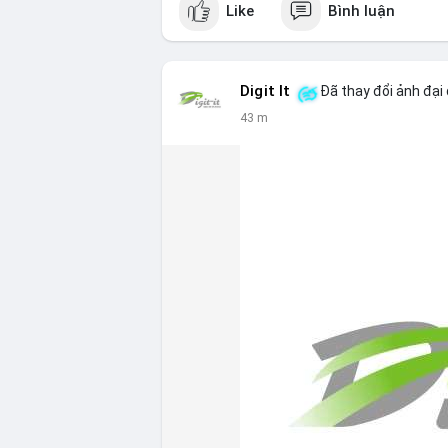
Like
Bình luận
Lời khuyên ngắn gọn cho nhà đầu tư nhỏ 
#8.4854BTC
#551kusd
#chuyenvilon
#m
Digit It
Đã thay đổi ảnh đại 
43 m