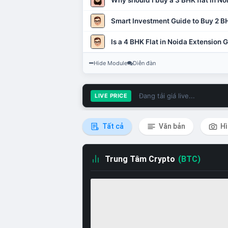
Why should I buy a 3 BHK flat in No
Smart Investment Guide to Buy 2 BH
Is a 4 BHK Flat in Noida Extension
Hide Module
Diễn đàn
Đang tải giá live...
LIVE PRICE
Tất cả
Văn bản
Hì
Trung Tâm Crypto
(BTC)