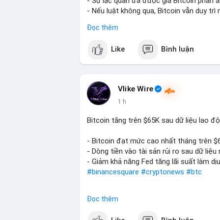
- Sự lạc quan đã được giá Bitcoin phản á
- Nếu luật không qua, Bitcoin vẫn duy trì 
Đọc thêm
#binancesquare
#cryptonews
#btc
Like
Bình luận
$btc
#vlikevn
#titanbot
Vlike Wire
📰 Nguồn: CoinDesk
1 h
Bitcoin tăng trên $65K sau dữ liệu lao đ
- Bitcoin đạt mức cao nhất tháng trên $
- Dòng tiền vào tài sản rủi ro sau dữ li
- Giảm khả năng Fed tăng lãi suất làm dịu
#binancesquare
#cryptonews
#btc
$btc
Đọc thêm
#vlikevn
#titanbot