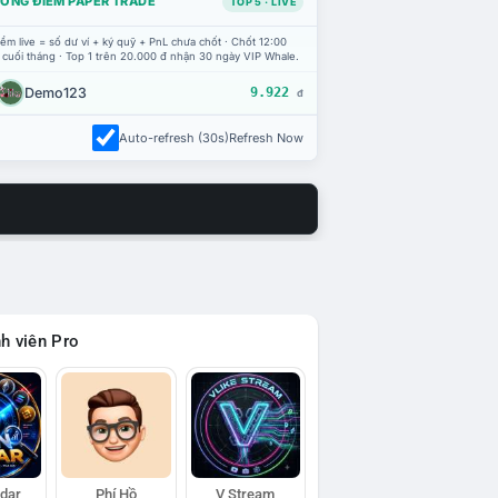
ỔNG ĐIỂM PAPER TRADE
TOP 5 · LIVE
ểm live = số dư ví + ký quỹ + PnL chưa chốt · Chốt 12:00
 cuối tháng · Top 1 trên 20.000 đ nhận 30 ngày VIP Whale.
Demo123
9.922
đ
Auto-refresh (30s)
Refresh Now
h viên Pro
adar
Phí Hồ
V Stream