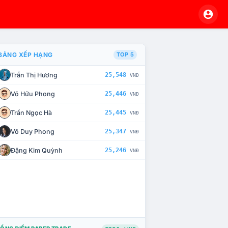
BẢNG XẾP HẠNG
TOP 5
Trần Thị Hương
25,548
VNĐ
À CHẾ TÀI XỬ LÝ VI PHẠM
Võ Hữu Phong
25,446
VNĐ
Trần Ngọc Hà
25,445
VNĐ
Võ Duy Phong
25,347
VNĐ
Đặng Kim Quỳnh
25,246
VNĐ