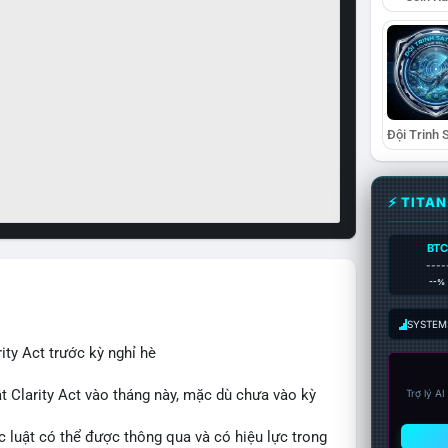
⚡ TITA
BTC
----
--%
SYSTEM:
ity Act trước kỳ nghỉ hè
t Clarity Act vào tháng này, mặc dù chưa vào kỳ
Trợ lý A
c luật có thể được thông qua và có hiệu lực trong