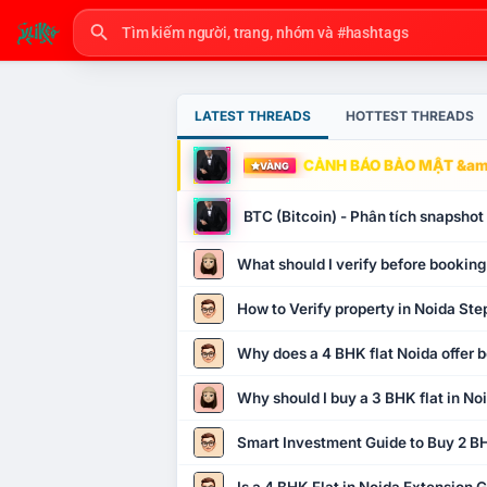
LATEST THREADS
HOTTEST THREADS
CẢNH BÁO BẢO MẬT &amp
VÀNG
BTC (Bitcoin) - Phân tích snapsho
What should I verify before booking
How to Verify property in Noida Ste
Why does a 4 BHK flat Noida offer b
Why should I buy a 3 BHK flat in No
Smart Investment Guide to Buy 2 BH