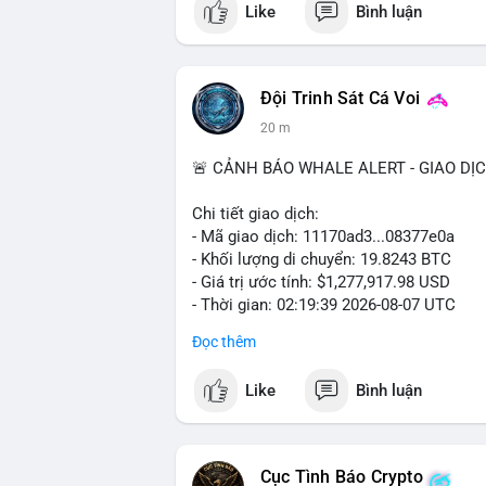
Like
Bình luận
#vlikevn
#titanbot
📰 Nguồn: Cointelegraph
Đội Trinh Sát Cá Voi
20 m
🚨 CẢNH BÁO WHALE ALERT - GIAO DỊ
Chi tiết giao dịch:
- Mã giao dịch: 11170ad3...08377e0a
- Khối lượng di chuyển: 19.8243 BTC
- Giá trị ước tính: $1,277,917.98 USD
- Thời gian: 02:19:39 2026-08-07 UTC
Đọc thêm
Khối lượng gần 20 BTC trị giá hơn 1.27 
nhận cho thấy dấu hiệu cá voi đang tái 
Like
Bình luận
động này thiên về chuyển ví lạnh để tích 
lượng không quá lớn để gây sốc thanh kh
củng cố nhẹ khi dòng tiền lớn di chuyển
Cục Tình Báo Crypto