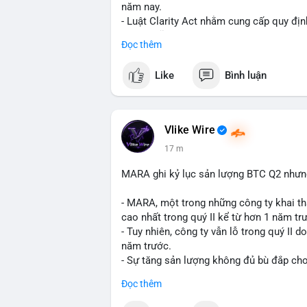
năm nay.
- Luật Clarity Act nhằm cung cấp quy đị
số tại Mỹ.
Đọc thêm
- Sự trì hoãn có thể ảnh hưởng đến sự tin
crypto tại Mỹ.
Like
Bình luận
$btc $eth
#vlikevn
#titanbot
Vlike Wire
17 m
📰 Nguồn: CoinDesk
MARA ghi kỷ lục sản lượng BTC Q2 nhưng 
- MARA, một trong những công ty khai th
cao nhất trong quý II kể từ hơn 1 năm tr
- Tuy nhiên, công ty vẫn lỗ trong quý II 
năm trước.
- Sự tăng sản lượng không đủ bù đắp cho 
tiếp đến doanh thu và lợi nhuận.
Đọc thêm
$btc
#btc