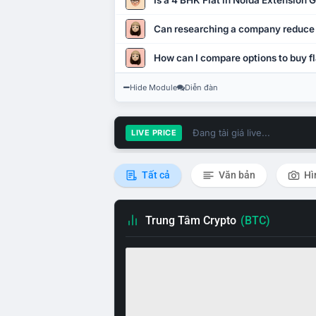
Is a 4 BHK Flat in Noida Extension
Can researching a company reduce
How can I compare options to buy fl
Hide Module
Diễn đàn
Đang tải giá live...
LIVE PRICE
Tất cả
Văn bản
Hì
Trung Tâm Crypto
(BTC)