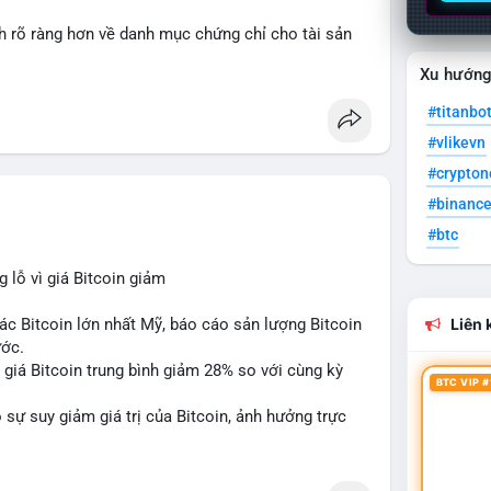
nh rõ ràng hơn về danh mục chứng chỉ cho tài sản
Xu hướn
 tưởng của nhà đầu tư và phát triển thị trường
#titanbo
#vlikevn
#crypto
#binanc
#btc
lỗ vì giá Bitcoin giảm
ác Bitcoin lớn nhất Mỹ, báo cáo sản lượng Bitcoin
Liên k
ước.
do giá Bitcoin trung bình giảm 28% so với cùng kỳ
BTC VIP #
sự suy giảm giá trị của Bitcoin, ảnh hưởng trực