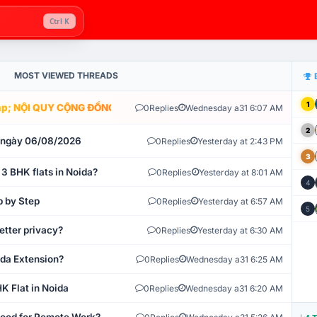
Ctrl K
MOST VIEWED THREADS
1
; NỘI QUY CỘNG ĐỒNG VLIKE.VN: HỆ THỐNG GIÁM SÁT TỰ ĐỘNG V
0
Replies
Wednesday a31 6:07 AM
2
t ngày 06/08/2026
0
Replies
Yesterday at 2:43 PM
3
 3 BHK flats in Noida?
0
Replies
Yesterday at 8:01 AM
4
p by Step
0
Replies
Yesterday at 6:57 AM
5
etter privacy?
0
Replies
Yesterday at 6:30 AM
ida Extension?
0
Replies
Wednesday a31 6:25 AM
K Flat in Noida
0
Replies
Wednesday a31 6:20 AM