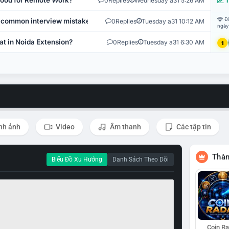
 Good for Remote Work?
0
Replies
Wednesday a31 5:26 AM
T
Đi
 common interview mistakes?
0
Replies
Tuesday a31 10:12 AM
ngày
at in Noida Extension?
0
Replies
Tuesday a31 6:30 AM
1
nh ảnh
Video
Âm thanh
Các tập tin
Thàn
Biểu Đồ Xu Hướng
Danh Sách Theo Dõi
Coin R