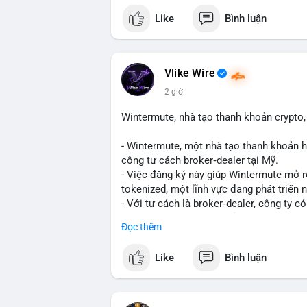
mempool cho thấy một cá voi đang thực h
Like
Bình luận
lượng này, khả năng cao là chuyển lên sà
tạo áp lực giảm giá ngắn hạn. Tuy nhiên,
là động thái tích lũy dài hạn, phản ánh 
thêm các giao dịch tiếp theo từ cùng địa
Vlike Wire
2 giờ
Lời khuyên: Nhà đầu tư nhỏ lẻ nên thận 
biến giá trong 24-48 giờ tới. Nếu giá kh
Wintermute, nhà tạo thanh khoản crypto, 
bộ, ít tác động đến thị trường. Chỉ vào l
- Wintermute, một nhà tạo thanh khoản h
#317btc
#20triệuusd
#mempool
#chuyể
công tư cách broker‑dealer tại Mỹ.
- Việc đăng ký này giúp Wintermute mở 
tokenized, một lĩnh vực đang phát triển
- Với tư cách là broker‑dealer, công ty c
thanh toán cho các tài sản tokenized, đồ
Đọc thêm
- Đây là bước chiến lược nhằm tận dụng 
cố vị thế của Wintermute trong ngành tài
Like
Bình luận
#binancesquare
#cryptonews
#wintermu
#usregulation