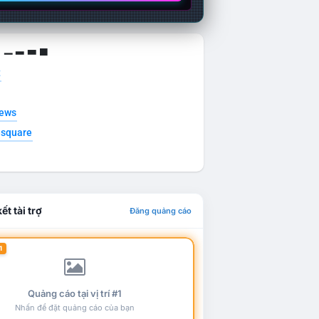
g ▁ ▂ ▃ ▄
t
news
esquare
ết tài trợ
Đăng quảng cáo
1
Quảng cáo tại vị trí #1
Nhấn để đặt quảng cáo của bạn