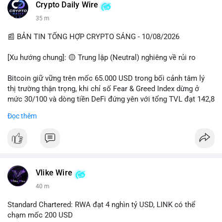
các quỹ phòng hộ sang vị thế Long là tín hiệu tích cực ngầm,
📰 Nguồn: CoinDesk
Crypto Daily Wire
nhưng biến động ngắn hạn vẫn cao.
35 m
• Khuyến nghị: Cẩn trọng với các lệnh Long/Short khi Bitcoin
chưa thoát khỏi vùng giá hiện tại. Theo dõi sát các tin tức về
📰 BẢN TIN TỔNG HỢP CRYPTO SÁNG - 10/08/2026
lạm phát (CPI) và động thái của các quỹ lớn.
[Xu hướng chung]: 🟡 Trung lập (Neutral) nghiêng về rủi ro
📊 Nguồn: Radar Tâm Lý Thị Trường
Bitcoin giữ vững trên mốc 65.000 USD trong bối cảnh tâm lý
thị trường thận trọng, khi chỉ số Fear & Greed Index dừng ở
mức 30/100 và dòng tiền DeFi đứng yên với tổng TVL đạt 142,8
tỷ USD.
Đọc thêm
- Thị trường & Giá cả: BTC giao dịch quanh vùng 65.200 USD,
tăng gần 3% khi Iran-Oman hứa mở lại eo Hormuz, giảm lo ngại
địa chính trị. Hoạt động cá voi diễn ra sôi động với lệnh
chuyển 458 BTC trị giá gần 30 triệu USD cùng nhiều giao dịch
lớn khác. Đáng chú ý, thanh lý Short chiếm tới 81,7% tổng 35,7
Vlike Wire
triệu USD thanh lý trong 24h, cho thấy phe bán đang yếu thế.
40 m
- DeFi & Công nghệ: Standard Chartered dự báo thị trường RWA
Standard Chartered: RWA đạt 4 nghìn tỷ USD, LINK có thể
sẽ bùng nổ lên 4 nghìn tỷ USD, kéo theo giá trị token LINK có
chạm mốc 200 USD