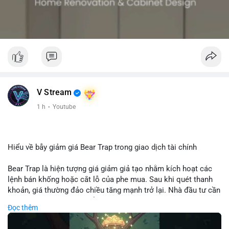
V Stream
1 h
·
Youtube
Hiểu về bẫy giảm giá Bear Trap trong giao dịch tài chính
Bear Trap là hiện tượng giá giảm giả tạo nhằm kích hoạt các
lệnh bán khống hoặc cắt lỗ của phe mua. Sau khi quét thanh
khoản, giá thường đảo chiều tăng mạnh trở lại. Nhà đầu tư cần
nhận diện mô hình này để tránh bị thao túng tâm lý và tối ưu
Đọc thêm
hóa điểm vào lệnh.