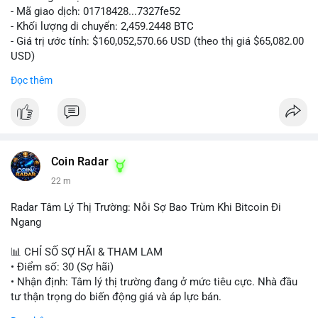
- Mã giao dịch: 01718428...7327fe52
- Khối lượng di chuyển: 2,459.2448 BTC
- Giá trị ước tính: $160,052,570.66 USD (theo thị giá $65,082.00
USD)
- Thời gian: 12:19:48 2026-08-10 UTC
Đọc thêm
Nhận định phân tích:
Khối lượng 2,459 BTC tương đương hơn 160 triệu USD được
chuyển trong một giao dịch duy nhất cho thấy dấu hiệu hoạt
động của tổ chức lớn hoặc quỹ đầu tư. Với mức giá hiện tại,
việc di chuyển số lượng lớn này có thể phục vụ mục đích tái
Coin Radar
phân bổ danh mục sang ví lạnh để nắm giữ dài hạn, hoặc
22 m
chuẩn bị nạp lên sàn giao dịch nhằm hiện thực hóa lợi nhuận.
Động thái này có thể tạo áp lực tâm lý ngắn hạn lên thị trường
Radar Tâm Lý Thị Trường: Nỗi Sợ Bao Trùm Khi Bitcoin Đi
khi nhà đầu tư nhỏ lẻ lo ngại về khả năng bán tháo. Tuy nhiên,
Ngang
nếu dòng tiền chảy vào ví lạnh, đây lại là tín hiệu tích cực cho
xu hướng trung hạn.
📊 CHỈ SỐ SỢ HÃI & THAM LAM
• Điểm số: 30 (Sợ hãi)
Lời khuyên cho nhà đầu tư nhỏ lẻ:
• Nhận định: Tâm lý thị trường đang ở mức tiêu cực. Nhà đầu
Hãy theo dõi sát các giao dịch tiếp theo từ địa chỉ ví nguồn để
tư thận trọng do biến động giá và áp lực bán.
xác định rõ hướng đi của dòng tiền. Tránh hành động theo cảm