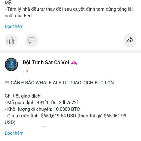
Mỹ.
- Tâm lý nhà đầu tư thay đổi sau quyết định tạm dừng tăng lãi
suất của Fed.
- Cần theo dõi sát sao dữ liệu CPI để dự đoán biến động tiếp
Đọc thêm
theo.
#bitcoin
#btc
#cryptonews
#binancesquare
#cpi
$btc
Đội Trinh Sát Cá Voi
#vlikevn
#titanbot
1 h
📰 Nguồn: Cointelegraph
🚨 CẢNH BÁO WHALE ALERT - GIAO DỊCH BTC LỚN
Chi tiết giao dịch:
- Mã giao dịch: 491f11f6...2db7e72f
- Khối lượng di chuyển: 10.0000 BTC
- Giá trị ước tính: $650,619.64 USD (theo thị giá $65,061.99
USD)
- Thời gian: 11:20
2 2026-08-10 UTC
Đọc thêm