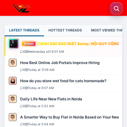
LATEST THREADS
HOTTEST THREADS
MOST VIEWED THRE
CẢNH BÁO BẢO MẬT &amp; NỘI QUY CỘNG ĐỒNG
VÀNG
0
Wednesday a31 6:07 AM
How Best Online Job Portals Improve Hiring
0
Today at 11:39 AM
How do you store wet food for cats homemade?
0
Today at 9:07 AM
Daily Life Near New Flats in Noida
0
Today at 5:52 AM
A Smarter Way to Buy Flat in Noida Based on Your Needs
0
Today at 5:04 AM