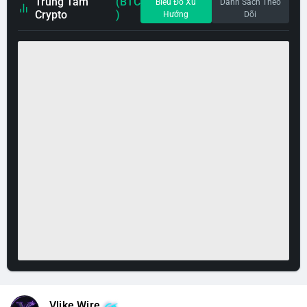
Trung Tâm
(BTC
Biểu Đồ Xu
Danh Sách Theo
Crypto
)
Hướng
Dõi
Vlike Wire