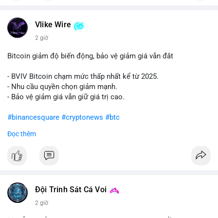
#vlikevn
#titanbot
Vlike Wire
📰 Nguồn: Cointelegraph
2 giờ
Bitcoin giảm độ biến động, bảo vệ giảm giá vẫn đắt
- BVIV Bitcoin chạm mức thấp nhất kể từ 2025.
- Nhu cầu quyền chọn giảm mạnh.
- Bảo vệ giảm giá vẫn giữ giá trị cao.
#binancesquare
#cryptonews
#btc
Đọc thêm
$btc
#vlikevn
#titanbot
📰 Nguồn: CoinDesk
Đội Trinh Sát Cá Voi
2 giờ