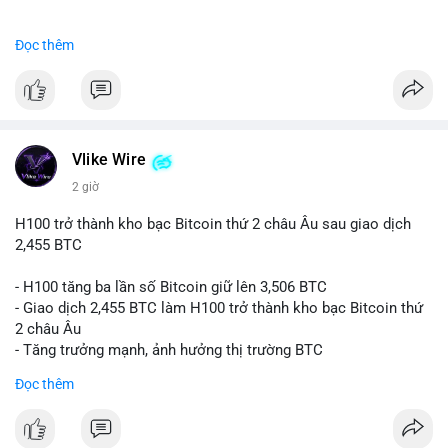
#binancesquare
#cryptonews
#btc
Đọc thêm
$btc
#vlikevn
#titanbot
📰 Nguồn: CoinDesk
Vlike Wire
2 giờ
H100 trở thành kho bạc Bitcoin thứ 2 châu Âu sau giao dịch
2,455 BTC
- H100 tăng ba lần số Bitcoin giữ lên 3,506 BTC
- Giao dịch 2,455 BTC làm H100 trở thành kho bạc Bitcoin thứ
2 châu Âu
- Tăng trưởng mạnh, ảnh hưởng thị trường BTC
Đọc thêm
#binancesquare
#cryptonews
#btc
$btc