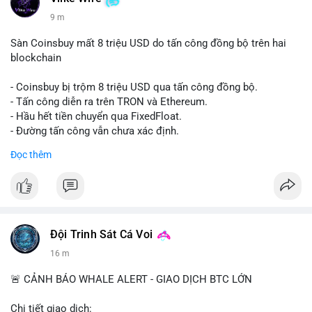
9 m
Sàn Coinsbuy mất 8 triệu USD do tấn công đồng bộ trên hai
blockchain
- Coinsbuy bị trộm 8 triệu USD qua tấn công đồng bộ.
- Tấn công diễn ra trên TRON và Ethereum.
- Hầu hết tiền chuyển qua FixedFloat.
- Đường tấn công vẫn chưa xác định.
Đọc thêm
#binancesquare
#cryptonews
#coinsbuy
#trx
#eth
$trx $eth
#vlikevn
#titanbot
Đội Trinh Sát Cá Voi
📰 Nguồn: CoinDesk
16 m
🚨 CẢNH BÁO WHALE ALERT - GIAO DỊCH BTC LỚN
Chi tiết giao dịch: