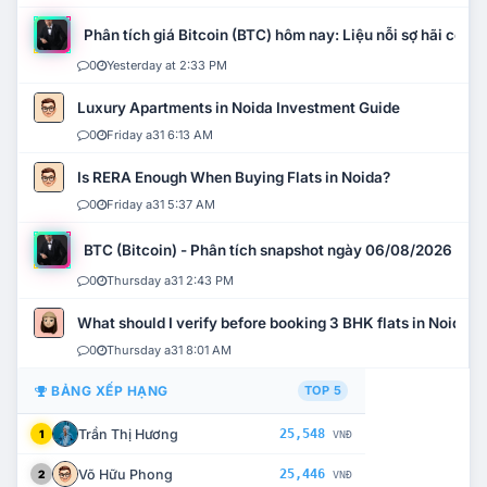
Phân tích giá Bitcoin (BTC) hôm nay: Liệu nỗi sợ hãi có mở 
0
Yesterday at 2:33 PM
Luxury Apartments in Noida Investment Guide
0
Friday a31 6:13 AM
Is RERA Enough When Buying Flats in Noida?
0
Friday a31 5:37 AM
BTC (Bitcoin) - Phân tích snapshot ngày 06/08/2026
0
Thursday a31 2:43 PM
What should I verify before booking 3 BHK flats in Noida?
0
Thursday a31 8:01 AM
BẢNG XẾP HẠNG
TOP 5
Trần Thị Hương
25,548
1
VNĐ
Võ Hữu Phong
25,446
2
VNĐ