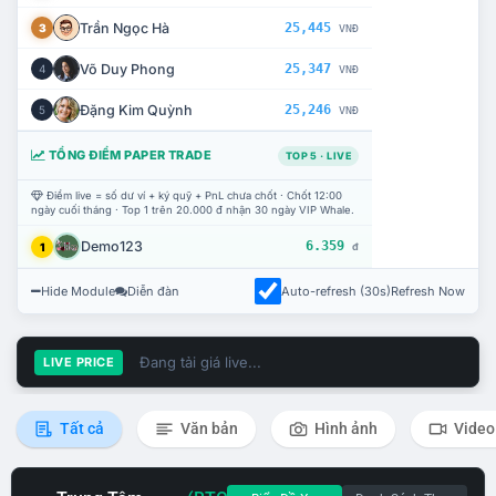
Trần Ngọc Hà
25,445
3
VNĐ
Võ Duy Phong
25,347
4
VNĐ
Đặng Kim Quỳnh
25,246
5
VNĐ
TỔNG ĐIỂM PAPER TRADE
TOP 5 · LIVE
Điểm live = số dư ví + ký quỹ + PnL chưa chốt · Chốt 12:00
ngày cuối tháng · Top 1 trên 20.000 đ nhận 30 ngày VIP Whale.
Demo123
6.359
1
đ
Hide Module
Diễn đàn
Auto-refresh (30s)
Refresh Now
Đang tải giá live...
LIVE PRICE
Tất cả
Văn bản
Hình ảnh
Video