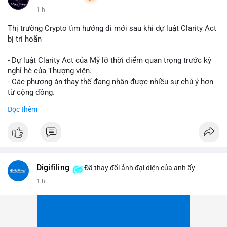
1 h
Thị trường Crypto tìm hướng đi mới sau khi dự luật Clarity Act
bị trì hoãn
- Dự luật Clarity Act của Mỹ lỡ thời điểm quan trọng trước kỳ
nghỉ hè của Thượng viện.
- Các phương án thay thế đang nhận được nhiều sự chú ý hơn
từ cộng đồng.
- Thị trường crypto vẫn tiếp tục vận động bất chấp sự chậm trễ
Đọc thêm
về pháp lý.
#binancesquare
#cryptonews
#regulation
#uspolitics
$btc $eth
Digifiling
Đã thay đổi ảnh đại diện của anh ấy
#vlikevn
#titanbot
1 h
📰 Nguồn: CoinDesk