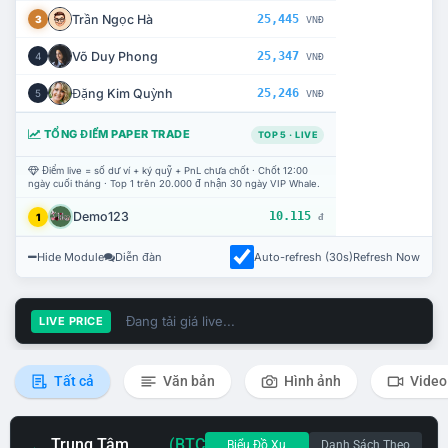
Trần Ngọc Hà
25,445
3
VNĐ
Võ Duy Phong
25,347
4
VNĐ
Đặng Kim Quỳnh
25,246
5
VNĐ
TỔNG ĐIỂM PAPER TRADE
TOP 5 · LIVE
Điểm live = số dư ví + ký quỹ + PnL chưa chốt · Chốt 12:00
ngày cuối tháng · Top 1 trên 20.000 đ nhận 30 ngày VIP Whale.
Demo123
10.115
1
đ
Hide Module
Diễn đàn
Auto-refresh (30s)
Refresh Now
Đang tải giá live...
LIVE PRICE
Tất cả
Văn bản
Hình ảnh
Video
Trung Tâm
(BTC
Biểu Đồ Xu
Danh Sách Theo