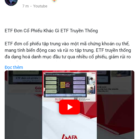
7 m
·
Youtube
ETF Đơn Cổ Phiếu Khác Gì ETF Truyền Thống
ETF đơn cổ phiếu tập trung vào một mã chứng khoán cụ thể,
mang tính biến động cao và rủi ro tập trung. ETF truyền thống
đa dạng hoá danh mục đầu tư qua nhiều cổ phiếu, giảm rủi ro
cụ thể. Sự khác biệt này ảnh hưởng đến chiến lược phân배 tài
Đọc thêm
sản và mức độ tiếp xúc với thị trường.
🎥 Xem video trực tiếp tại:
Nguồn: Tài chính & Kinh doanh