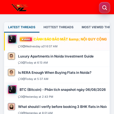
LATEST THREADS
HOTTEST THREADS
MOST VIEWED THRE
CẢNH BÁO BẢO MẬT &amp; NỘI QUY CỘNG ĐỒN
VÀNG
0
Wednesday a31 6:07 AM
Luxury Apartments in Noida Investment Guide
0
Today at 6:13 AM
Is RERA Enough When Buying Flats in Noida?
0
Today at 5:37 AM
BTC (Bitcoin) - Phân tích snapshot ngày 06/08/2026
0
Yesterday at 2:43 PM
What should I verify before booking 3 BHK flats in Noida?
0
Yesterday at 8:01 AM