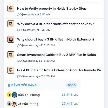
How to Verify property in Noida Step by Step
0
Yesterday at 6:57 AM
Why does a 4 BHK flat Noida offer better privacy?
0
Yesterday at 6:30 AM
Why should I buy a 3 BHK flat in Noida Extension?
0
Wednesday a31 6:25 AM
Smart Investment Guide to Buy 2 BHK Flat in Noida
0
Wednesday a31 6:20 AM
Is a 4 BHK Flat in Noida Extension Good for Remote Work?
0
Wednesday a31 5:26 AM
BẢNG XẾP HẠNG
TOP 5
Trần Thị Hương
25,548
1
VNĐ
Võ Hữu Phong
25,446
2
VNĐ