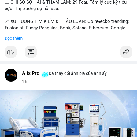
📊 CHỈ SỐ SỢ HÃI & THAM LAM: 29 Fear. Tâm lý cực kỳ tiêu
cực. Thị trường sợ hãi sâu.
📈 XU HƯỚNG TÌM KIẾM & THẢO LUẬN: CoinGecko trending:
Fusionist, Pudgy Penguins, Bonk, Solana, Ethereum. Google
Trends Việt Nam: vietnam vs cambodia, cà phê, thành lộc, hồ
Đọc thêm
tiêu, vũ khí hạt nhân, đội tuyển Brasil, cúp U20 Châu Á.
LunarCrush trending: Ethereum, Solana, Taylor Swift, Tesla,
UFC 310, Premier League, Champions League, NCAA Football,
Dogecoin, LeBron James, Andreessen Horowitz, NFL,
Polkadot, Real Madrid, Beyoncé, Microsoft, UFC 311, Chainlink,
MrBeast, Google. Binance Square: nhiều post về lệnh long, lợi
Alis Pro
Đã thay đổi ảnh bìa của anh ấy
nhuận, $HFT/$SKYAI, $RIVER, $WLD, $ALLO, Top trader 30
1 h
ngày, POV Binancian, bình nước Binance, sân khấu, chia sẻ trải
nghiệm.
💬 DÒNG CHẢY TIN TỨC & TRUYỀN THÔNG: Telegram
CoinTelegraph: Saylor nói Bitcoin không cần rõ ràng, Mỹ cần
rõ ràng; CEX futures volume giảm xuống $4 tỷ trong tháng 7,
thấp nhất từ tháng 12/2023; Prophet Market ra mắt thị trường
dự đoán human vs AI; Trump nói crypto làเรื่อง lớn, người dùng