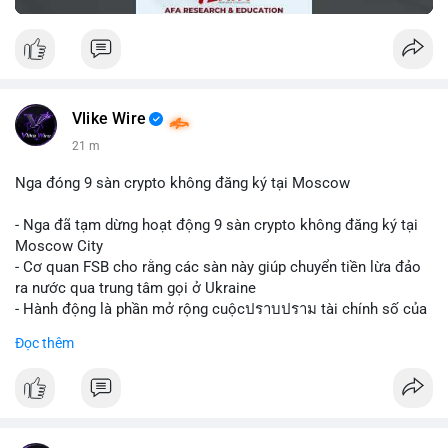
Vlike Wire
21 m
Nga đóng 9 sàn crypto không đăng ký tại Moscow
- Nga đã tạm dừng hoạt động 9 sàn crypto không đăng ký tại
Moscow City
- Cơ quan FSB cho rằng các sàn này giúp chuyển tiền lừa đảo
ra nước qua trung tâm gọi ở Ukraine
- Hành động là phần mở rộng cuộcปราบปราม tài chính số của
Nga
Đọc thêm
$btc $eth
#vlikevn
#titanbot