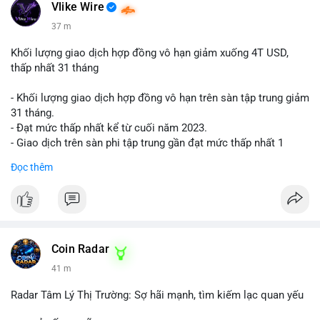
📰 Nguồn: Cointelegraph
Vlike Wire
37 m
Khối lượng giao dịch hợp đồng vô hạn giảm xuống 4T USD,
thấp nhất 31 tháng
- Khối lượng giao dịch hợp đồng vô hạn trên sàn tập trung giảm
31 tháng.
- Đạt mức thấp nhất kể từ cuối năm 2023.
- Giao dịch trên sàn phi tập trung gần đạt mức thấp nhất 1
năm.
Đọc thêm
#binancesquare
#cryptonews
#cex
#futures
$btc $eth
#vlikevn
#titanbot
Coin Radar
41 m
📰 Nguồn: Cointelegraph
Radar Tâm Lý Thị Trường: Sợ hãi mạnh, tìm kiếm lạc quan yếu