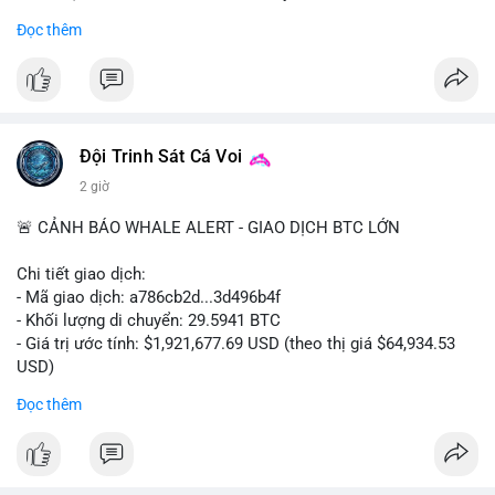
- Khối lượng giao dịch Futures hiện cao gấp 8 lần so với giao
Đọc thêm
dịch Spot.
#binance
#btc
#cryptonews
#bitcoin
#futures
$btc
Đội Trinh Sát Cá Voi
#vlikevn
#titanbot
2 giờ
📰 Nguồn: Cointelegraph
🚨 CẢNH BÁO WHALE ALERT - GIAO DỊCH BTC LỚN
Chi tiết giao dịch:
- Mã giao dịch: a786cb2d...3d496b4f
- Khối lượng di chuyển: 29.5941 BTC
- Giá trị ước tính: $1,921,677.69 USD (theo thị giá $64,934.53
USD)
- Thời gian: 11:19:59 2026-08-07 UTC
Đọc thêm
Nhận định phân tích: Giao dịch gần 30 BTC trị giá gần 2 triệu
USD được thực hiện trong một khối chưa xác nhận cho thấy
dấu hiệu di chuyển vốn có chủ đích. Với khối lượng này, khả