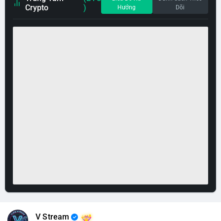
Crypto
)
Hướng
Dõi
V Stream