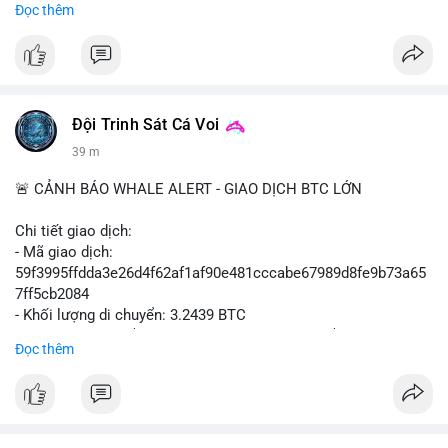
Đọc thêm
#binancesquare
#cryptonews
#mica
#stripe
#bridge
#eu
#luxembourg
$btc $eth
Đội Trinh Sát Cá Voi
#vlikevn
#titanbot
39 m
📰 Nguồn: Cointelegraph
🚨 CẢNH BÁO WHALE ALERT - GIAO DỊCH BTC LỚN
Chi tiết giao dịch:
- Mã giao dịch:
59f3995ffdda3e26d4f62af1af90e481cccabe67989d8fe9b73a65
7ff5cb2084
- Khối lượng di chuyển: 3.2439 BTC
- Giá trị ước tính: $210,129.95 USD (theo thị giá $64,777.90
Đọc thêm
USD)
- Thời gian: 09:19:53 2026-08-07 UTC
Nhận định phân tích:
Giao dịch 3.2439 BTC trị giá hơn 210 nghìn USD được phát