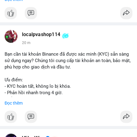
📞 WhatsApp: +1 660 215-8938
✈️ Telegram: @localpvashop
📧 Email: localpvashop@gmail.com
Mua tài khoản Reddit ngay hôm nay để phát triển chiến dịch
của bạn!
localpvashop114
20 m
Bạn cần tài khoản Binance đã được xác minh (KYC) sẵn sàng
sử dụng ngay? Chúng tôi cung cấp tài khoản an toàn, bảo mật,
phù hợp cho giao dịch và đầu tư.
Ưu điểm:
- KYC hoàn tất, không lo bị khóa.
- Phản hồi nhanh trong 4 giờ.
- Hỗ trợ tận tình 24/7.
Đọc thêm
Liên hệ ngay để được tư vấn:
📞 WhatsApp: +1 660 215-8938
✈️ Telegram: @localpvashop