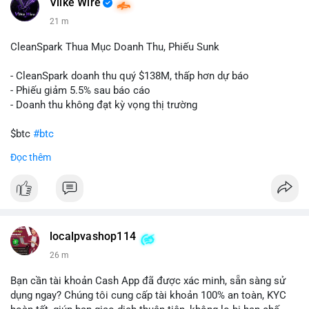
Vlike Wire
21 m
CleanSpark Thua Mục Doanh Thu, Phiếu Sunk
- CleanSpark doanh thu quý $138M, thấp hơn dự báo
- Phiếu giảm 5.5% sau báo cáo
- Doanh thu không đạt kỳ vọng thị trường
$btc
#btc
Đọc thêm
#vlikevn
#titanbot
📰 Nguồn: Cointelegraph
localpvashop114
26 m
Bạn cần tài khoản Cash App đã được xác minh, sẵn sàng sử
dụng ngay? Chúng tôi cung cấp tài khoản 100% an toàn, KYC