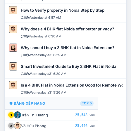
How to Verify property in Noida Step by Step
0
Yesterday at 6:57 AM
Why does a 4 BHK flat Noida offer better privacy?
0
Yesterday at 6:30 AM
Why should I buy a 3 BHK flat in Noida Extension?
0
Wednesday a31 6:25 AM
Smart Investment Guide to Buy 2 BHK Flat in Noida
0
Wednesday a31 6:20 AM
Is a 4 BHK Flat in Noida Extension Good for Remote Work?
0
Wednesday a31 5:26 AM
BẢNG XẾP HẠNG
TOP 5
Trần Thị Hương
25,548
1
VNĐ
Võ Hữu Phong
25,446
2
VNĐ