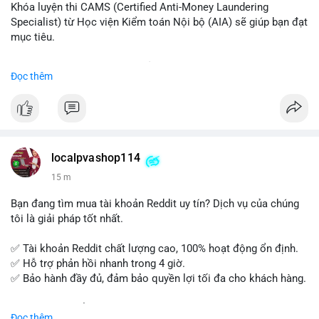
Khóa luyện thi CAMS (Certified Anti-Money Laundering
Specialist) từ Học viện Kiểm toán Nội bộ (AIA) sẽ giúp bạn đạt
mục tiêu.
Chương trình được thiết kế bởi các chuyên gia hàng đầu, bao
Đọc thêm
gồm tài liệu toàn diện, câu hỏi thực hành, bài thi thử sát thực
tế và lớp học trực tuyến linh hoạt.
Xây dựng nền tảng kiến thức AML vững chắc và tự tin bước
vào kỳ thi CAMS với sự chuẩn bị tốt nhất.
localpvashop114
Đăng ký ngay hôm nay để nâng cao năng lực và mở rộng cơ
15 m
hội nghề nghiệp trong lĩnh vực tài chính!
Bạn đang tìm mua tài khoản Reddit uy tín? Dịch vụ của chúng
tôi là giải pháp tốt nhất.
✅ Tài khoản Reddit chất lượng cao, 100% hoạt động ổn định.
✅ Hỗ trợ phản hồi nhanh trong 4 giờ.
✅ Bảo hành đầy đủ, đảm bảo quyền lợi tối đa cho khách hàng.
Liên hệ ngay để được tư vấn và đặt mua:
Đọc thêm