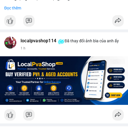
#binancesquare
#cryptonews
#wintermute
#sec
#etf
Đọc thêm
$btc $eth
#vlikevn
#titanbot
📰 Nguồn: CoinDesk
localpvashop114
Đã thay đổi ảnh bìa của anh ấy
1 h