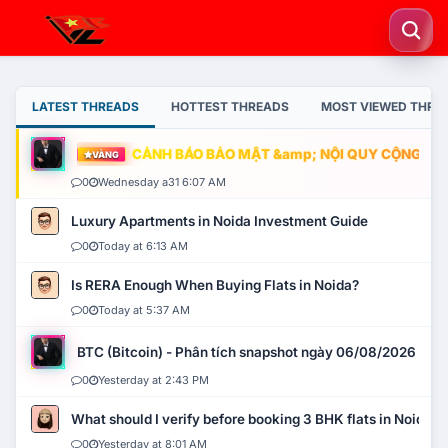
LATEST THREADS
HOTTEST THREADS
MOST VIEWED THRE
CẢNH BÁO BẢO MẬT &amp; NỘI QUY CỘNG ĐỒNG
VÀNG
0
Wednesday a31 6:07 AM
Luxury Apartments in Noida Investment Guide
0
Today at 6:13 AM
Is RERA Enough When Buying Flats in Noida?
0
Today at 5:37 AM
BTC (Bitcoin) - Phân tích snapshot ngày 06/08/2026
0
Yesterday at 2:43 PM
What should I verify before booking 3 BHK flats in Noida?
0
Yesterday at 8:01 AM