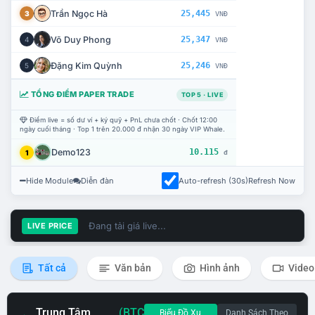
Trần Ngọc Hà
25,445
3
VNĐ
Võ Duy Phong
25,347
4
VNĐ
Đặng Kim Quỳnh
25,246
5
VNĐ
TỔNG ĐIỂM PAPER TRADE
TOP 5 · LIVE
Điểm live = số dư ví + ký quỹ + PnL chưa chốt · Chốt 12:00
ngày cuối tháng · Top 1 trên 20.000 đ nhận 30 ngày VIP Whale.
Demo123
10.115
1
đ
Hide Module
Diễn đàn
Auto-refresh (30s)
Refresh Now
Đang tải giá live...
LIVE PRICE
Tất cả
Văn bản
Hình ảnh
Video
Trung Tâm
(BTC
Biểu Đồ Xu
Danh Sách Theo