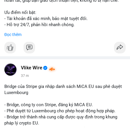
hoàn tất, giúp bạn giao dịch thuận tiện, không lo bị hạn chế.
Ưu điểm nổi bật:
- Tài khoản đã xác minh, bảo mật tuyệt đối.
- Hỗ trợ 24/7, phản hồi nhanh chóng.
- Giao dịch minh bạch, đáng tin cậy.
Đọc thêm
Liên hệ ngay để được tư vấn và sở hữu tài khoản ngay hôm
nay:
📞 WhatsApp: +1 660 215-8938
✈️ Telegram: @localpvashop
📧 Email: localpvashop@gmail.com
Vlike Wire
37 m
Bridge của Stripe gia nhập danh sách MiCA EU sau phê duyệt
Luxembourg
- Bridge, công ty con Stripe, đăng ký MiCA EU.
- Phê duyệt từ Luxembourg cho phép hoạt động hợp pháp.
- Bridge trở thành nhà cung cấp được quy định trong khung
pháp lý crypto EU.
- Tác động: tăng tính minh bạch, uy tín, mở rộng dịch vụ crypto.