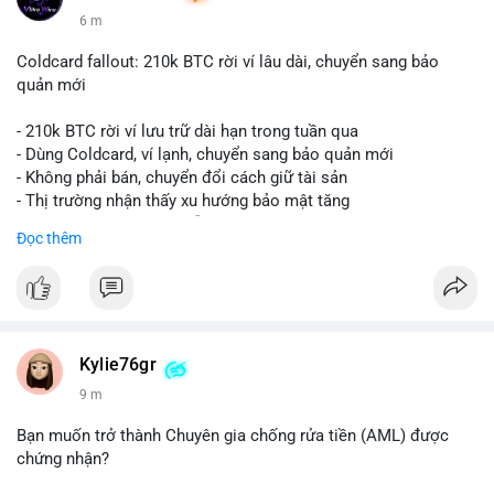
6 m
Coldcard fallout: 210k BTC rời ví lâu dài, chuyển sang bảo
quản mới
- 210k BTC rời ví lưu trữ dài hạn trong tuần qua
- Dùng Coldcard, ví lạnh, chuyển sang bảo quản mới
- Không phải bán, chuyển đổi cách giữ tài sản
- Thị trường nhận thấy xu hướng bảo mật tăng
- BTC tiếp tục giữ vị trí dẫn đầu
Đọc thêm
#binancesquare
#cryptonews
#btc
$btc
#vlikevn
#titanbot
Kylie76gr
9 m
📰 Nguồn: CoinDesk
Bạn muốn trở thành Chuyên gia chống rửa tiền (AML) được
chứng nhận?