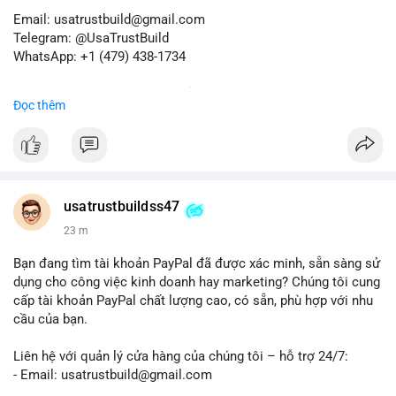
Email: usatrustbuild@gmail.com
Telegram: @UsaTrustBuild
WhatsApp: +1 (479) 438-1734
Dịch vụ uy tín, nhanh chóng, bảo mật.
Đọc thêm
#buyverifiedredotpayaccount
#marketing
#seo
#smm
#trendingnow
#cashout
#sendmoney
#mobiledeposit
#pay
#usdt
#btc
usatrustbuildss47
23 m
Bạn đang tìm tài khoản PayPal đã được xác minh, sẵn sàng sử
dụng cho công việc kinh doanh hay marketing? Chúng tôi cung
cấp tài khoản PayPal chất lượng cao, có sẵn, phù hợp với nhu
cầu của bạn.
Liên hệ với quản lý cửa hàng của chúng tôi – hỗ trợ 24/7:
- Email: usatrustbuild@gmail.com
- Telegram: @UsaTrustBuild