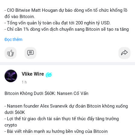
Lời khuyên:
- CIO Bitwise Matt Hougan dự báo dòng vốn tổ chức khổng lồ
Nhà đầu tư nên quan sát thêm 1-2 block tiếp theo để xác nhận
đổ vào Bitcoin.
đích đến của dòng tiền. Tránh hành động theo cảm tính trước
- Tổng vốn quản lý toàn cầu đạt tới 200 nghìn tỷ USD.
các biến động nhỏ, ưu tiên quản lý rủi ro chặt chẽ và không sử
- Chỉ cần 1% dòng vốn dịch chuyển sang Bitcoin sẽ tạo ra tăng
dụng đòn bẩy quá mức trong giai đoạn biến động này.
trưởng dài hạn cực lớn.
Đọc thêm
#152dot9btc
#chuyenvilanh
#tieulon10trieuusd
#btc65k
#bitcoin
#btc
#bitwise
#cryptonews
#binancesquare
#giaodichchuaxacnhan
$btc
#vlikevn
#titanbot
Vlike Wire
1 h
📰 Nguồn: CoinDesk
Bitcoin Không Dưới $60K: Nansen Cố Vấn
- Nansen founder Alex Svanevik dự đoán Bitcoin không xuống
dưới $60K
- Lợi thế từ giao dịch tài sản thực tế thúc đẩy tăng trưởng
crypto
- Bài viết nhấn mạnh xu hướng bền vững của Bitcoin