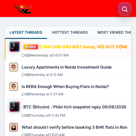
LATEST THREADS
HOTTEST THREADS
MOST VIEWED THRE
CẢNH BÁO BẢO MẬT &amp; NỘI QUY CỘNG ĐỒNG
VÀNG
0
Wednesday a31 6:07 AM
Luxury Apartments in Noida Investment Guide
0
Yesterday at 6:13 AM
Is RERA Enough When Buying Flats in Noida?
0
Yesterday at 5:37 AM
BTC (Bitcoin) - Phân tích snapshot ngày 06/08/2026
0
Thursday a31 2:43 PM
What should I verify before booking 3 BHK flats in Noida?
0
Thursday a31 8:01 AM