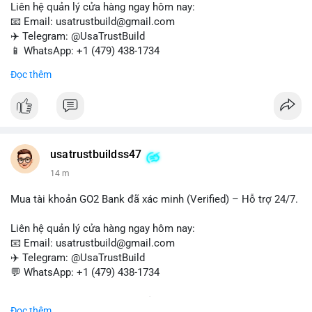
Liên hệ quản lý cửa hàng ngay hôm nay:
📧 Email: usatrustbuild@gmail.com
✈️ Telegram: @UsaTrustBuild
📱 WhatsApp: +1 (479) 438-1734
Đọc thêm
Tài khoản WebMoney xác minh sẵn sàng – giao dịch nhanh
chóng, an toàn, phù hợp cho thanh toán trực tuyến, nhận tiền
và chuyển tiền quốc tế.
#buyverifiedwebmoneyaccounts
#webmoney
#verifiedaccounts
#onlinepayment
#cashout
#sendmoney
usatrustbuildss47
#trustbuild
14 m
Mua tài khoản GO2 Bank đã xác minh (Verified) – Hỗ trợ 24/7.
Liên hệ quản lý cửa hàng ngay hôm nay:
📧 Email: usatrustbuild@gmail.com
✈️ Telegram: @UsaTrustBuild
💬 WhatsApp: +1 (479) 438-1734
Dịch vụ uy tín, nhanh chóng, bảo mật – phù hợp cho giao dịch,
Đọc thêm