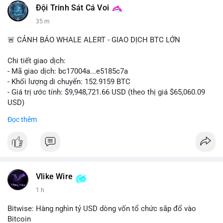
Đội Trinh Sát Cá Voi
35 m
🚨 CẢNH BÁO WHALE ALERT - GIAO DỊCH BTC LỚN
Chi tiết giao dịch:
- Mã giao dịch: bc17004a...e5185c7a
- Khối lượng di chuyển: 152.9159 BTC
- Giá trị ước tính: $9,948,721.66 USD (theo thị giá $65,060.09
USD)
- Thời gian: 14:19:56 2026-08-08 UTC
Đọc thêm
Nhận định phân tích:
Khối lượng 152.9 BTC trị giá gần 10 triệu USD được chuyển
trong một giao dịch chưa xác nhận cho thấy dấu hiệu của một
tổ chức lớn hoặc cá voi đang tái cơ cấu danh mục. Với mức
giá quanh vùng $65,000, động thái này có thể là bước chuẩn bị
Vlike Wire
cho chiến lược tích lũy dài hạn hoặc chuyển lên sàn để thanh
1 h
khoản. Một giao dịch lớn như vậy thường tạo áp lực tâm lý
ngắn hạn lên thị trường, khiến nhà đầu tư nhỏ lẻ dễ bị dao
Bitwise: Hàng nghìn tỷ USD dòng vốn tổ chức sắp đổ vào
động.
Bitcoin