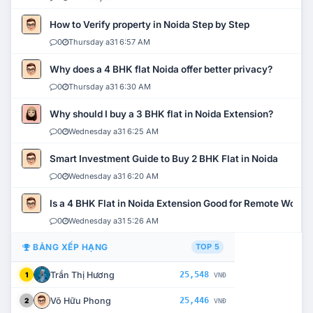
How to Verify property in Noida Step by Step
0
Thursday a31 6:57 AM
Why does a 4 BHK flat Noida offer better privacy?
0
Thursday a31 6:30 AM
Why should I buy a 3 BHK flat in Noida Extension?
0
Wednesday a31 6:25 AM
Smart Investment Guide to Buy 2 BHK Flat in Noida
0
Wednesday a31 6:20 AM
Is a 4 BHK Flat in Noida Extension Good for Remote Work?
0
Wednesday a31 5:26 AM
BẢNG XẾP HẠNG
TOP 5
Trần Thị Hương
25,548
1
VNĐ
Võ Hữu Phong
25,446
2
VNĐ