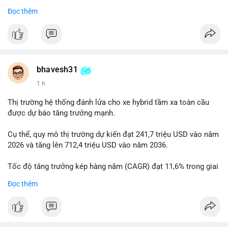
Đọc thêm
$btc
#btc
#vlikevn
#titanbot
📰 Nguồn: Cointelegraph
bhavesh31
1 h
Thị trường hệ thống đánh lửa cho xe hybrid tầm xa toàn cầu
được dự báo tăng trưởng mạnh.
Cụ thể, quy mô thị trường dự kiến đạt 241,7 triệu USD vào năm
2026 và tăng lên 712,4 triệu USD vào năm 2036.
Tốc độ tăng trưởng kép hàng năm (CAGR) đạt 11,6% trong giai
đoạn dự báo.
Đọc thêm
Đây là cơ hội lớn cho các nhà sản xuất và nhà đầu tư trong lĩnh
vực công nghệ ô tô xanh.