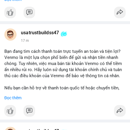
chuyển tiền, mobile deposit và thanh toán USDT.
#buyverifiedgo2bankaccounts
#marketing
#seo
#smm
#trendingnow
#cashout
#sendmoney
#mobiledeposit
#pay
#usdt
usatrustbuildss47
17 m
Bạn đang tìm cách thanh toán trực tuyến an toàn và tiện lợi?
Venmo là một lựa chọn phổ biến để gửi và nhận tiền nhanh
chóng. Tuy nhiên, việc mua bán tài khoản Venmo có thể tiềm
ẩn nhiều rủi ro. Hãy luôn sử dụng tài khoản chính chủ và tuân
thủ các điều khoản của Venmo để bảo vệ thông tin cá nhân.
Nếu bạn cần hỗ trợ về thanh toán quốc tế hoặc chuyển tiền,
hãy liên hệ với chúng tôi qua email hoặc Telegram. Chúng tôi
Đọc thêm
cung cấp dịch vụ tư vấn và giải pháp thanh toán trực tuyến an
toàn.
Liên hệ:
Email: usatrustbuild@gmail.com