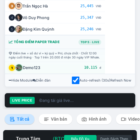
Trần Ngọc Hà
25,445
3
VNĐ
Võ Duy Phong
25,347
4
VNĐ
Đặng Kim Quỳnh
25,246
5
VNĐ
TỔNG ĐIỂM PAPER TRADE
TOP 5 · LIVE
Điểm live = số dư ví + ký quỹ + PnL chưa chốt · Chốt 12:00
ngày cuối tháng · Top 1 trên 20.000 đ nhận 30 ngày VIP Whale.
Demo123
10.115
1
đ
Hide Module
Diễn đàn
Auto-refresh (30s)
Refresh Now
Đang tải giá live...
LIVE PRICE
Tất cả
Văn bản
Hình ảnh
Video
Trung Tâm
(BTC
Biểu Đồ Xu
Danh Sách Theo