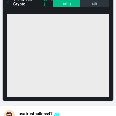
Crypto
)
Hướng
Dõi
usatrustbuildss47