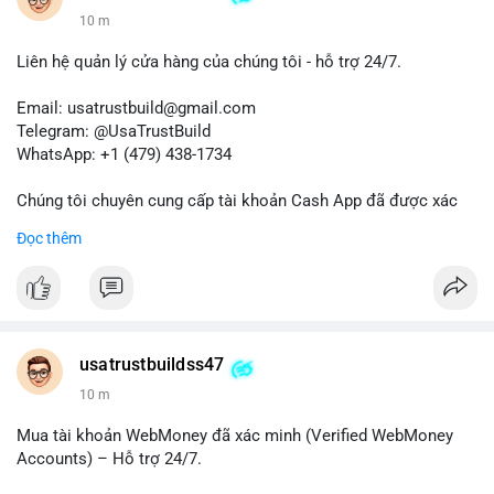
10 m
Liên hệ quản lý cửa hàng của chúng tôi - hỗ trợ 24/7.
Email: usatrustbuild@gmail.com
Telegram: @UsaTrustBuild
WhatsApp: +1 (479) 438-1734
Chúng tôi chuyên cung cấp tài khoản Cash App đã được xác
minh (Buy Verified Cash App Accounts) cho các nhu cầu
Đọc thêm
marketing, SEO, SMM, chuyển tiền, gửi tiền qua di động, thanh
toán USDT và các giao dịch tiền mặt tại Mỹ.
Liên hệ ngay để được tư vấn và hỗ trợ nhanh nhất!
#buyverifiedcashappaccounts
#marketing
#seo
#smm
usatrustbuildss47
#trendingnow
#cashout
#sendmoney
#mobiledeposit
#pay
10 m
#usdt
#usa
Mua tài khoản WebMoney đã xác minh (Verified WebMoney
Accounts) – Hỗ trợ 24/7.