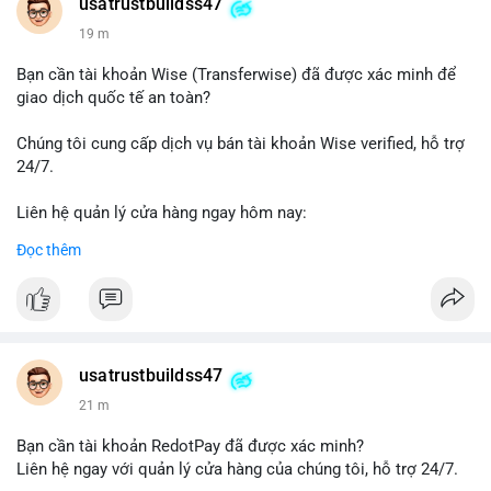
Telegram: @UsaTrustBuild
usatrustbuildss47
WhatsApp: +1 (479) 438-1734
19 m
#thanhtoanonline
#venmo
#chuyentien
#giaodichantoan
Bạn cần tài khoản Wise (Transferwise) đã được xác minh để
#taichinhso
#seo
#smm
giao dịch quốc tế an toàn?
Chúng tôi cung cấp dịch vụ bán tài khoản Wise verified, hỗ trợ
24/7.
Liên hệ quản lý cửa hàng ngay hôm nay:
📧 Email: usatrustbuild@gmail.com
Đọc thêm
✈️ Telegram: @UsaTrustBuild
📱 WhatsApp: +1 (479) 438-1734
Dịch vụ của chúng tôi phù hợp cho nhu cầu chuyển tiền, nhận
tiền, thanh toán quốc tế.
usatrustbuildss47
#buyverifiedwiseaccounts
#marketing
#seo
#smm
21 m
#trendingnow
#cashout
#sendmoney
#mobiledeposit
#pay
#usdt
Bạn cần tài khoản RedotPay đã được xác minh?
Liên hệ ngay với quản lý cửa hàng của chúng tôi, hỗ trợ 24/7.