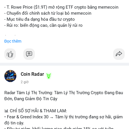
trên sàn tập trung hoặc OTC. Mặt khác, nếu địa chỉ nhận là ví
lạnh không kết nối internet, khả năng cao là hành động tích lũy
- T. Rowe Price ($1.9T) mở rộng ETF crypto bằng memecoin
dài hạn, giảm áp lực bán ngắn hạn. Thời điểm cuối tuần, thanh
- Chuyển đổi chính sách từ loại bỏ memecoin
khoản mỏng, khiến biến động giá quanh vùng $65,000 có thể
- Mục tiêu đa dạng hóa đầu tư crypto
mạnh hơn bình thường khi lệnh này được xác nhận.
- Rủi ro: biến động cao, cần quản lý rủi ro
Lời khuyên ngắn gọn cho nhà đầu tư nhỏ lẻ:
$btc $eth
Đọc thêm
Theo dõi xác nhận của giao dịch này. Nếu coin vào sàn giao
dịch lớn, cần thận trọng với nhịp điều chỉnh ngắn hạn. Tuyệt
#vlikevn
#titanbot
đối không sử dụng đòn bẩy cao trong 24 giờ tới khi dòng tiền
lớn chưa xác định rõ đích đến cuối cùng.
📰 Nguồn: CoinDesk
#153btc
#10triệuusd
#chuyểnvílớn
#btcmempool
Coin Radar
#áplựcbántiềmnăng
2 giờ
Radar Tâm Lý Thị Trường: Tâm Lý Thị Trường Crypto Đang Đau
Đớn, Đang Giảm Độ Tin Cậy
📊 CHỈ SỐ SỢ HÃI & THAM LAM:
• Fear & Greed Index 30 → Tâm lý thị trường đang sợ hãi, giảm
độ tin cậy.