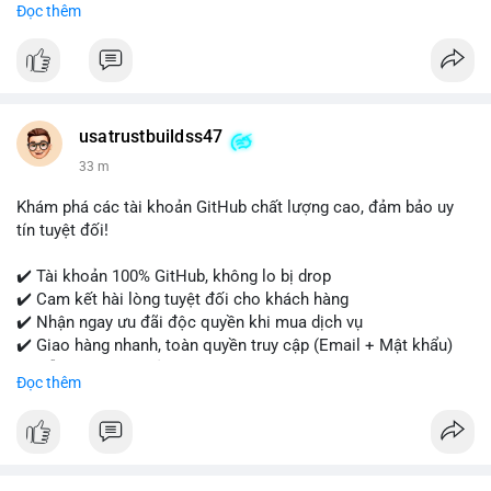
Đọc thêm
- WhatsApp: +1 (479) 438-1734
Tài khoản của chúng tôi được đánh giá cao về độ tin cậy và
tính sẵn sàng, giúp bạn giao dịch thuận lợi. Hãy nhắn tin ngay
để được tư vấn chi tiết.
usatrustbuildss47
#buyverifiedpaypalaccounts
#marketing
#seo
#smm
33 m
#onlineshopping
#digitalmarketing
#usa
#highqualityaccounts
#readytouseaccounts
Khám phá các tài khoản GitHub chất lượng cao, đảm bảo uy
tín tuyệt đối!
✔️ Tài khoản 100% GitHub, không lo bị drop
✔️ Cam kết hài lòng tuyệt đối cho khách hàng
✔️ Nhận ngay ưu đãi độc quyền khi mua dịch vụ
✔️ Giao hàng nhanh, toàn quyền truy cập (Email + Mật khẩu)
✔️ Hỗ trợ 24/7 và bảo hành thay thế
Đọc thêm
Cần xác nhận đơn hàng? Liên hệ ngay để được tư vấn!
📧 Email: usatrustbuild@gmail.com
📩 Telegram: @UsaTrustBuild