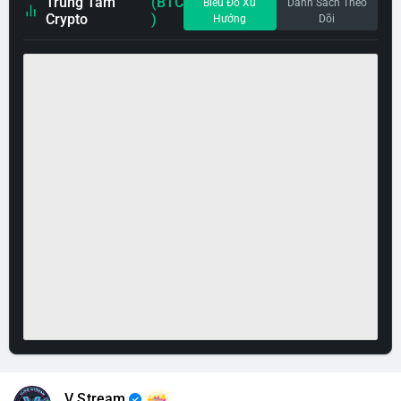
Trung Tâm
(BTC
Biểu Đồ Xu
Danh Sách Theo
Crypto
)
Hướng
Dõi
V Stream