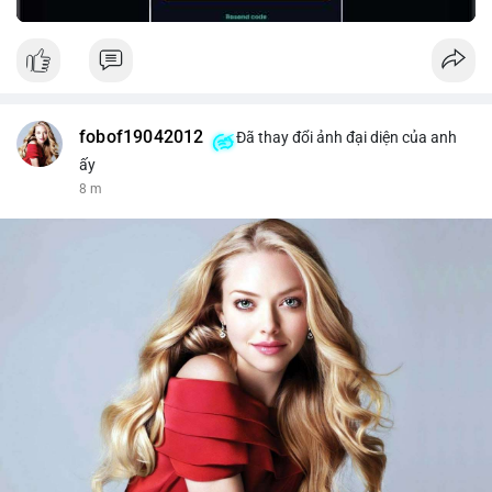
fobof19042012
Đã thay đổi ảnh đại diện của anh
ấy
8 m