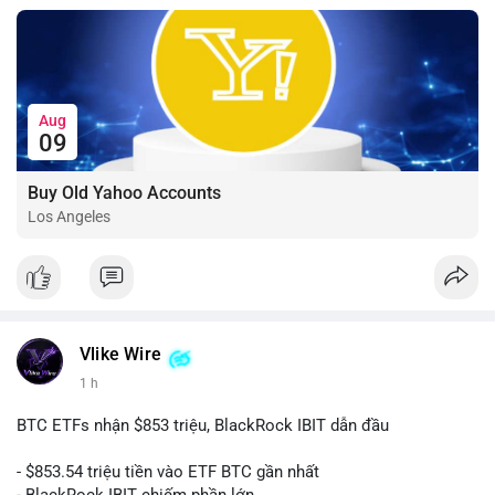
Aug
09
Buy Old Yahoo Accounts
Los Angeles
Vlike Wire
1 h
BTC ETFs nhận $853 triệu, BlackRock IBIT dẫn đầu
- $853.54 triệu tiền vào ETF BTC gần nhất
- BlackRock IBIT chiếm phần lớn