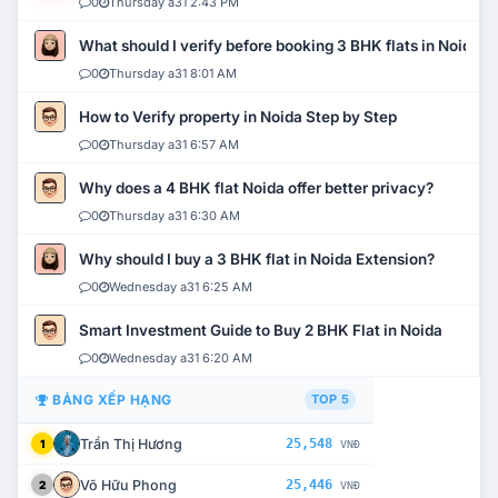
0
Thursday a31 2:43 PM
What should I verify before booking 3 BHK flats in Noida?
0
Thursday a31 8:01 AM
How to Verify property in Noida Step by Step
0
Thursday a31 6:57 AM
Why does a 4 BHK flat Noida offer better privacy?
0
Thursday a31 6:30 AM
Why should I buy a 3 BHK flat in Noida Extension?
0
Wednesday a31 6:25 AM
Smart Investment Guide to Buy 2 BHK Flat in Noida
0
Wednesday a31 6:20 AM
BẢNG XẾP HẠNG
TOP 5
Trần Thị Hương
25,548
1
VNĐ
Võ Hữu Phong
25,446
2
VNĐ