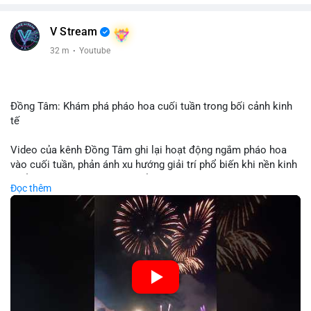
V Stream
32 m
·
Youtube
Đồng Tâm: Khám phá pháo hoa cuối tuần trong bối cảnh kinh
tế
Video của kênh Đồng Tâm ghi lại hoạt động ngắm pháo hoa
vào cuối tuần, phản ánh xu hướng giải trí phổ biến khi nền kinh
tế ổn định. Sự kiện này có thể cho thấy người tiêu dùng ưu tiên
Đọc thêm
trải nghiệm hơn là đầu tư vào tài sản vật chất. Trong bối cảnh
lãi suất ổn định và thị trường crypto ổn định, hoạt động giải trí
như vậy thường tăng trưởng khi người dân có khả năng chi
tiêu. Tuy nhiên, sự ưu tiên giải trí có thể ảnh hưởng đến tỷ lệ
tiết kiệm hoặc đầu tư vào crypto nếu người tiêu dùng chuyển
hướng ngân sách.
🎥 Xem video trực tiếp tại: