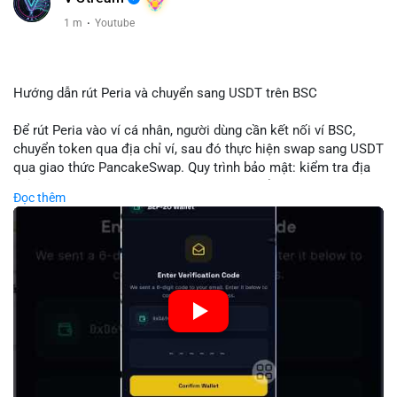
1 m
·
Youtube
Hướng dẫn rút Peria và chuyển sang USDT trên BSC
Để rút Peria vào ví cá nhân, người dùng cần kết nối ví BSC,
chuyển token qua địa chỉ ví, sau đó thực hiện swap sang USDT
qua giao thức PancakeSwap. Quy trình bảo mật: kiểm tra địa
chỉ, xác nhận giao dịch, tránh phí gas cao bằng cách chọn thời
Đọc thêm
điểm phù hợp. Khi hoàn thành, USDT lưu trữ an toàn trong ví
BSC, có thể chuyển sang các nền tảng khác hoặc bán. Hướng
dẫn chi tiết giúp người mới tránh sai lầm và tối ưu chi phí.
🎥 Xem video trực tiếp tại:
Nguồn: Đồng Tâm
#peria
#usdt