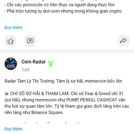
- Chỉ các protocole có tiền thực và người dùng thực tồn
- Phá trộn tương tự dot-com nhưng trong không gian crypto
$btc $eth
Đọc thêm
#vlikevn
#titanbot
📰 Nguồn: CoinDesk
Coin Radar
3 giờ
Radar Tâm Lý Thị Trường: Tâm lý sợ hãi, memecoin bốc lên
📊 CHỈ SỐ SỢ HÃI & THAM LAM: Chỉ số Fear & Greed chỉ 31
(sợ hãi), nhưng memecoin như PUMP, PENGU, CASHCAT vẫn
thu hút sự quan tâm lớn. Tỷ lệ tham gia giao dịch tăng trên các
nền tảng như Binance Square.
📈 XU HƯỚNG TÌM KIẾM & THẢO LUẬN: TUT, PUMP, PENGU,
Đọc thêm
CASHCAT, SUI, TAO xuất hiện nhiều trong tìm kiếm Việt Nam