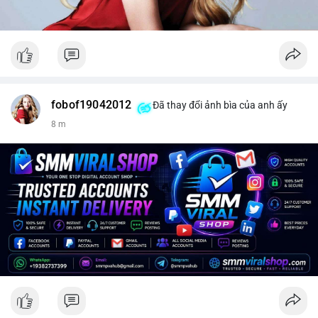
fobof19042012
Đã thay đổi ảnh bìa của anh ấy
8 m