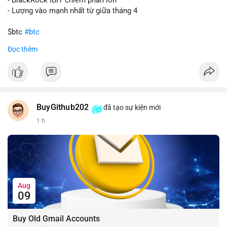
- Lượng vào mạnh nhất từ giữa tháng 4
$btc
#btc
Đọc thêm
#vlikevn
#titanbot
📰 Nguồn: CoinDesk
BuyGithub202
đã tạo sự kiện mới
1 h
Aug
09
Buy Old Gmail Accounts