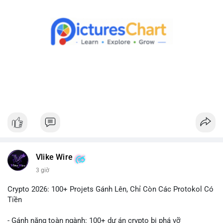
Theo dõi xác nhận giao dịch và dòng tiền tiếp theo. Nếu BTC
được chuyển đến ví sàn, hãy cân nhắc quản trị rủi ro, tránh
hành động theo cảm xúc. Nếu chuyển sang ví lạnh, đây là tín
hiệu tích cực cho xu hướng dài hạn.
#1756513btc
#vilanh
#tichluydaihan
#giaodichlon
#mempoolbtc
Vlike Wire
3 giờ
Crypto 2026: 100+ Projets Gánh Lên, Chỉ Còn Các Protokol Có
Tiền
- Gánh nặng toàn ngành: 100+ dự án crypto bị phá vỡ