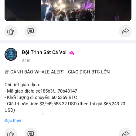
Nguồn: Đồng Tâm
Đội Trinh Sát Cá Voi
37 m
🚨 CẢNH BÁO WHALE ALERT - GIAO DỊCH BTC LỚN
Chi tiết giao dịch:
- Mã giao dịch: ee185b3f...70b43147
- Khối lượng di chuyển: 60.5359 BTC
- Giá trị ước tính: $3,949,588.32 USD (theo thị giá $65,243.70
USD)
- Thời gian: 15:20
1 2026-08-09 UTC
Đọc thêm
Nhận định phân tích: