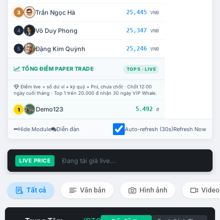
Trần Ngọc Hà
25,445
3
VNĐ
Võ Duy Phong
25,347
4
VNĐ
Đặng Kim Quỳnh
25,246
5
VNĐ
TỔNG ĐIỂM PAPER TRADE
TOP 5 · LIVE
Điểm live = số dư ví + ký quỹ + PnL chưa chốt · Chốt 12:00
ngày cuối tháng · Top 1 trên 20.000 đ nhận 30 ngày VIP Whale.
Demo123
5.492
1
đ
Hide Module
Diễn đàn
Auto-refresh (30s)
Refresh Now
Đang tải giá live...
LIVE PRICE
Tất cả
Văn bản
Hình ảnh
Video