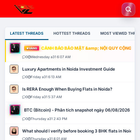
LATEST THREADS
HOTTEST THREADS
MOST VIEWED THRE
CẢNH BÁO BẢO MẬT &amp; NỘI QUY CỘNG ĐỒNG
VÀNG
0
Wednesday a31 6:07 AM
Luxury Apartments in Noida Investment Guide
0
Friday a31 6:13 AM
Is RERA Enough When Buying Flats in Noida?
0
Friday a31 5:37 AM
BTC (Bitcoin) - Phân tích snapshot ngày 06/08/2026
0
Thursday a31 2:43 PM
What should I verify before booking 3 BHK flats in Noida?
0
Thursday a31 8:01 AM