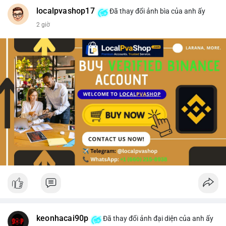
#vlikevn
#titanbot
localpvashop17
Đã thay đổi ảnh bìa của anh ấy
2 giờ
📰 Nguồn: CoinDesk
keonhacai90p
Đã thay đổi ảnh đại diện của anh ấy