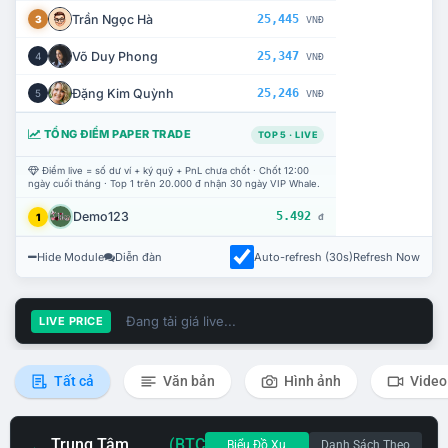
Trần Ngọc Hà
25,445
3
VNĐ
Võ Duy Phong
25,347
4
VNĐ
Đặng Kim Quỳnh
25,246
5
VNĐ
TỔNG ĐIỂM PAPER TRADE
TOP 5 · LIVE
Điểm live = số dư ví + ký quỹ + PnL chưa chốt · Chốt 12:00
ngày cuối tháng · Top 1 trên 20.000 đ nhận 30 ngày VIP Whale.
Demo123
5.492
1
đ
Hide Module
Diễn đàn
Auto-refresh (30s)
Refresh Now
Đang tải giá live...
LIVE PRICE
Tất cả
Văn bản
Hình ảnh
Video
Trung Tâm
(BTC
Biểu Đồ Xu
Danh Sách Theo