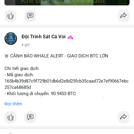
Đội Trinh Sát Cá Voi
4 giờ
🚨 CẢNH BÁO WHALE ALERT - GIAO DỊCH BTC LỚN
Chi tiết giao dịch:
- Mã giao dịch:
165b4b39d87c9f729b01db6d2e8d25fcb35caad72e7ef90667ebc
257ca68685d
- Khối lượng di chuyển: 90.9453 BTC
- Giá trị ước tính: $5,896,958.66 USD (theo thị giá $64,840.69
Đọc thêm
USD)
- Thời gian: 02:19:41 2026-08-09 UTC
Nhận định hành vi: Khối lượng gần 91 BTC, tương đương gần 6