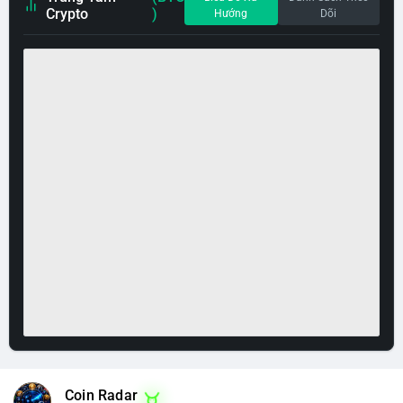
Crypto
)
Hướng
Dõi
Coin Radar