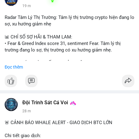
19 m
Radar Tâm Lý Thị Trường: Tâm lý thị trường crypto hiện đang lo
sợ, xu hướng giảm nhẹ
📊 CHỈ SỐ SỢ HÃI & THAM LAM:
• Fear & Greed Index score 31, sentiment Fear. Tâm lý thị
trường đang lo sợ, thị trường có xu hướng giảm nhẹ.
📈 XU HƯỚNG TÌM KIẾM & THẢO LUẬN:
Đọc thêm
• CoinGecko trending coins: Tutorial, Pudgy Penguins, IoTeX,
Solana, Pons, OVERTAKE, Monad.
• LunarCrush trending topics: Ethereum, Solana, Dogecoin,
Chainlink, Tesla, UFC 310, Premier League, Microsoft.
• Google Trends Vietnam: topics unrelated to crypto, low
crypto interest.
Đội Trinh Sát Cá Voi
28 m
💬 DÒNG CHẢY TIN TỨC & TRUYỀN THÔNG:
• Telegram CoinTelegraph: xAI release, Cloudflare Kitesurf, EU
🚨 CẢNH BÁO WHALE ALERT - GIAO DỊCH BTC LỚN
MiCA plan, Circle USDC deal, Crypto worst performer 2026.
• Binance announcements: Apple/IBM dividend via bStocks,
Chi tiết giao dịch: