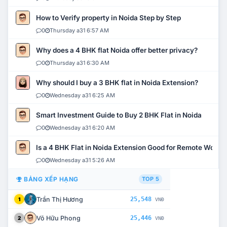
How to Verify property in Noida Step by Step
0
Thursday a31 6:57 AM
Why does a 4 BHK flat Noida offer better privacy?
0
Thursday a31 6:30 AM
Why should I buy a 3 BHK flat in Noida Extension?
0
Wednesday a31 6:25 AM
Smart Investment Guide to Buy 2 BHK Flat in Noida
0
Wednesday a31 6:20 AM
Is a 4 BHK Flat in Noida Extension Good for Remote Work?
0
Wednesday a31 5:26 AM
BẢNG XẾP HẠNG
TOP 5
Trần Thị Hương
25,548
1
VNĐ
Võ Hữu Phong
25,446
2
VNĐ