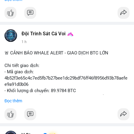
#binancesquare
#cryptonews
#btcpay
#lightningnetwork
#btc
$btc
#vlikevn
#titanbot
Đội Trinh Sát Cá Voi
📰 Nguồn: Cointelegraph
1 h
🚨 CẢNH BÁO WHALE ALERT - GIAO DỊCH BTC LỚN
Chi tiết giao dịch:
- Mã giao dịch:
4b52f3e65c4c7ed5fb7b27bee1dc29bdf76ff46f8956d93b78aefe
e9a91d0b06
- Khối lượng di chuyển: 89.9784 BTC
- Giá trị ước tính: $5,829,343.55 USD (theo thị giá $64,786.00
Đọc thêm
USD)
- Thời gian: 05:19:59 2026-08-09 UTC
Nhận định phân tích: Khối lượng gần 90 BTC tương đương 5.8
triệu USD được phát hiện trong mempool chưa xác nhận. Quy