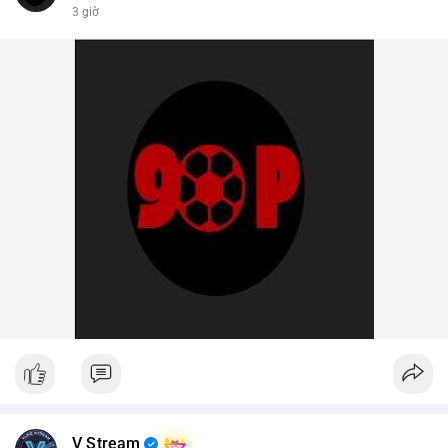
3 giờ
V Stream