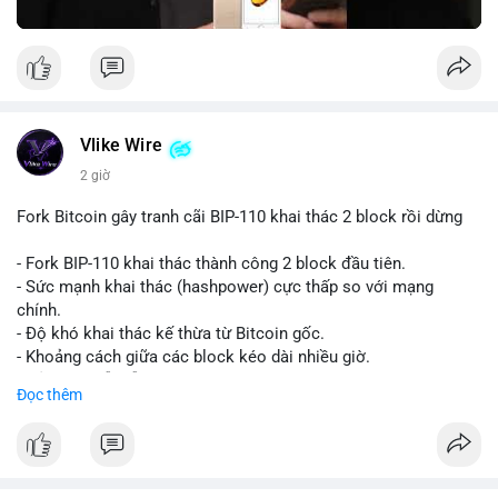
Vlike Wire
2 giờ
Fork Bitcoin gây tranh cãi BIP-110 khai thác 2 block rồi dừng
- Fork BIP-110 khai thác thành công 2 block đầu tiên.
- Sức mạnh khai thác (hashpower) cực thấp so với mạng
chính.
- Độ khó khai thác kế thừa từ Bitcoin gốc.
- Khoảng cách giữa các block kéo dài nhiều giờ.
- Cả hai chuỗi vẫn chấp nhận cùng một giao dịch.
Đọc thêm
#bitcoin
#btc
#cryptonews
#blockchain
#bip110
$btc