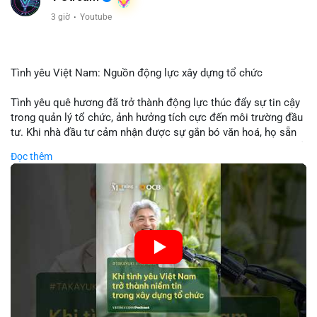
3 giờ
·
Youtube
Tình yêu Việt Nam: Nguồn động lực xây dựng tổ chức
Tình yêu quê hương đã trở thành động lực thúc đẩy sự tin cậy
trong quản lý tổ chức, ảnh hưởng tích cực đến môi trường đầu
tư. Khi nhà đầu tư cảm nhận được sự gắn bó văn hoá, họ sẵn
sàng đầu tư dài hạn vào các doanh nghiệp nội địa, bao gồm cả
Đọc thêm
các công ty blockchain và tiền mã hoá. Sự tăng cường niềm
tin này giúp giảm rủi ro thị trường, cải thiện chi phí vốn và thúc
đẩy sự phát triển bền vững của ngành công nghệ tài chính. Các
nhà quản lý cần khai thác tinh thần này để xây dựng chiến lược
phát triển bền vững và thu hút vốn đầu tư.
🎥 Xem video trực tiếp tại:
Nguồn: VIETSUCCESS