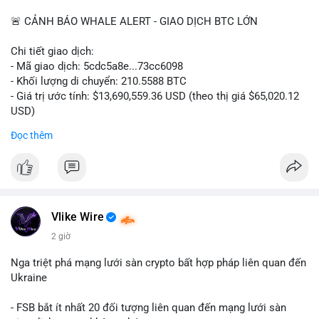
📰 Nguồn: CoinDesk
🚨 CẢNH BÁO WHALE ALERT - GIAO DỊCH BTC LỚN
Chi tiết giao dịch:
- Mã giao dịch: 5cdc5a8e...73cc6098
- Khối lượng di chuyển: 210.5588 BTC
- Giá trị ước tính: $13,690,559.36 USD (theo thị giá $65,020.12
USD)
- Thời gian: 14:19:51 2026-08-07 UTC
Đọc thêm
Nhận định phân tích hành vi của Cá voi dựa trên giao dịch này
(ví dụ: chuyển dịch lượng lớn coin, gom hàng ví lạnh, áp lực
bán tiềm năng...) và tác động tâm lý thị trường.
Lời khuyên ngắn gọn cho nhà đầu tư nhỏ lẻ.
Vlike Wire
Hashtags: Tự trích xuất 3-5 hashtag ĐỘC NHẤT từ nội dung
2 giờ
chính của bài viết này. Hashtag phải là các từ khóa cụ thể xuất
hiện trong bài (khối lượng BTC, hành vi cá voi, loại ví, mức giá
Nga triệt phá mạng lưới sàn crypto bất hợp pháp liên quan đến
USD). TUYỆT ĐỐI KHÔNG lặp lại các hashtag chung chung
Ukraine
giống nhau ở mọi bài như
#whalealert
,
#smartmoney
,
#cryptonews
,
#vlikesignals
. Mỗi bài viết phải có bộ hashtag
- FSB bắt ít nhất 20 đối tượng liên quan đến mạng lưới sàn