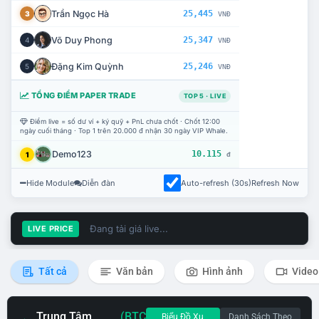
Trần Ngọc Hà
25,445
3
VNĐ
Võ Duy Phong
25,347
4
VNĐ
Đặng Kim Quỳnh
25,246
5
VNĐ
TỔNG ĐIỂM PAPER TRADE
TOP 5 · LIVE
Điểm live = số dư ví + ký quỹ + PnL chưa chốt · Chốt 12:00
ngày cuối tháng · Top 1 trên 20.000 đ nhận 30 ngày VIP Whale.
Demo123
10.115
1
đ
Hide Module
Diễn đàn
Auto-refresh (30s)
Refresh Now
Đang tải giá live...
LIVE PRICE
Tất cả
Văn bản
Hình ảnh
Video
Trung Tâm
(BTC
Biểu Đồ Xu
Danh Sách Theo