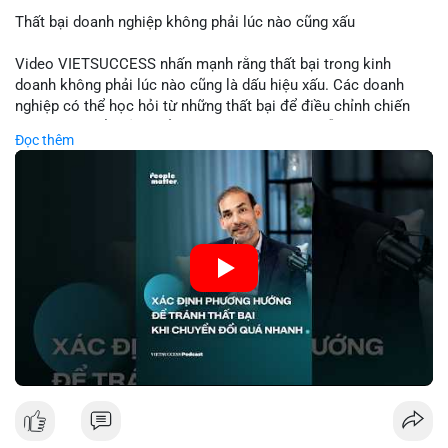
Thất bại doanh nghiệp không phải lúc nào cũng xấu
📰 Nguồn: Cointelegraph
Video VIETSUCCESS nhấn mạnh rằng thất bại trong kinh
doanh không phải lúc nào cũng là dấu hiệu xấu. Các doanh
nghiệp có thể học hỏi từ những thất bại để điều chỉnh chiến
lược, phát triển sản phẩm mới, hoặc phát hiện lỗi trong quy
Đọc thêm
trình. Trong lĩnh vực tài chính và crypto, hiểu rõ nguyên nhân
thất bại giúp quản lý rủi ro hiệu quả và tránh lặp lại sai lầm.
Điều này đặc biệt quan trọng khi áp dụng vào các mô hình kinh
doanh mới hoặc đầu tư vào dự án blockchain.
🎥 Xem video trực tiếp tại:
Nguồn: VIETSUCCESS