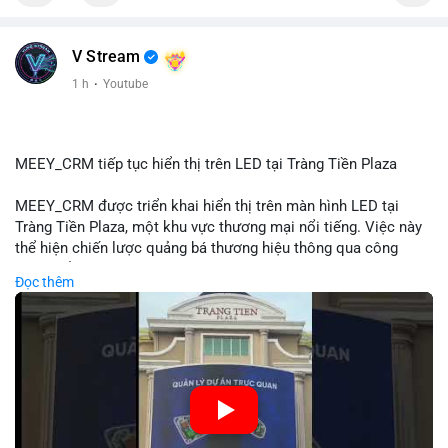
📰 Nguồn: Cointelegraph
V Stream
1 h
·
Youtube
MEEY_CRM tiếp tục hiển thị trên LED tại Tràng Tiền Plaza
MEEY_CRM được triển khai hiển thị trên màn hình LED tại
Tràng Tiền Plaza, một khu vực thương mại nổi tiếng. Việc này
thể hiện chiến lược quảng bá thương hiệu thông qua công
nghệ hiển thị công cộng. Tràng Tiền Plaza thu hút lượng khách
Đọc thêm
lớn hàng ngày, giúp tăng cường nhận diện thương hiệu
MEEY_CRM. Mô hình này kết hợp công nghệ LED với việc đặt
sản tại điểm giao thông quan trọng.
🎥 Xem video trực tiếp tại:
Nguồn: Đồng Tâm