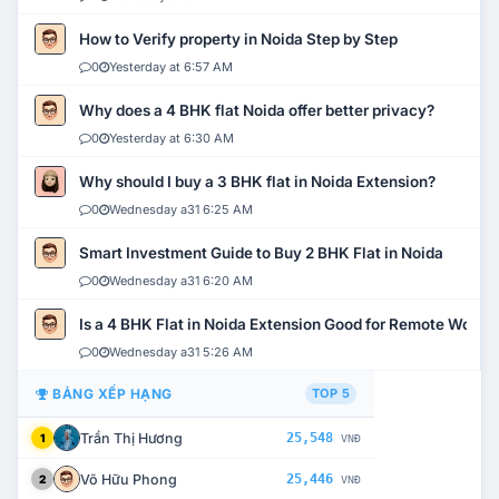
How to Verify property in Noida Step by Step
0
Yesterday at 6:57 AM
Why does a 4 BHK flat Noida offer better privacy?
0
Yesterday at 6:30 AM
Why should I buy a 3 BHK flat in Noida Extension?
0
Wednesday a31 6:25 AM
Smart Investment Guide to Buy 2 BHK Flat in Noida
0
Wednesday a31 6:20 AM
Is a 4 BHK Flat in Noida Extension Good for Remote Work?
0
Wednesday a31 5:26 AM
BẢNG XẾP HẠNG
TOP 5
Trần Thị Hương
25,548
1
VNĐ
Võ Hữu Phong
25,446
2
VNĐ