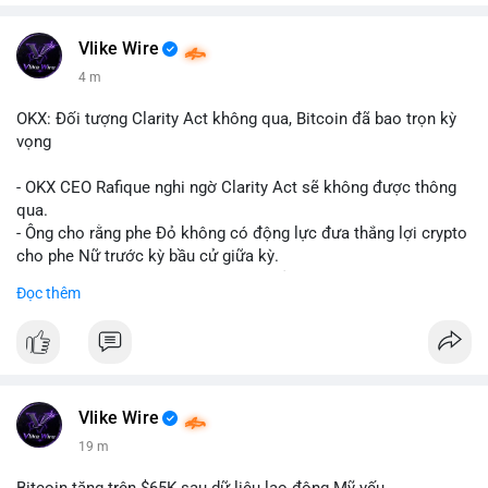
Vlike Wire
4 m
OKX: Đối tượng Clarity Act không qua, Bitcoin đã bao trọn kỳ
vọng
- OKX CEO Rafique nghi ngờ Clarity Act sẽ không được thông
qua.
- Ông cho rằng phe Đỏ không có động lực đưa thắng lợi crypto
cho phe Nữ trước kỳ bầu cử giữa kỳ.
- Sự lạc quan đã được giá Bitcoin phản ánh, không cần thêm
Đọc thêm
hỗ trợ pháp lý.
- Nếu luật không qua, Bitcoin vẫn duy trì mức giá hiện tại.
#binancesquare
#cryptonews
#btc
$btc
Vlike Wire
19 m
#vlikevn
#titanbot
Bitcoin tăng trên $65K sau dữ liệu lao động Mỹ yếu