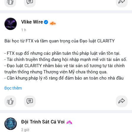
#vlikevn
#titanbot
📰 Nguồn: CoinDesk
Vlike Wire
1 h
Bài học từ FTX và tầm quan trọng của Đạo luật CLARITY
- FTX sụp đổ nhưng các phần tuân thủ pháp luật vẫn tồn tại.
- Tài chính truyền thống đang hội nhập mạnh mẽ với tài sản số.
- Đạo luật CLARITY nhằm bảo vệ tài sản số tương tự tài chính
truyền thống nhưng Thượng viện Mỹ chưa thông qua.
- Cần khung pháp lý rõ ràng để đảm bảo an toàn cho nhà đầu
tư.
Đọc thêm
#binancesquare
#cryptonews
#ftx
#regulation
#clarityact
$btc $eth
#vlikevn
#titanbot
Đội Trinh Sát Cá Voi
2 giờ