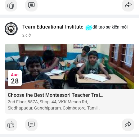
$btc $eth
#vlikevn
#titanbot
Team Educational Institute
đã tạo sự kiện mới
📰 Nguồn: CoinDesk
2 giờ
Aug
28
Choose the Best Montessori Teacher Training Institute in Coimbatore for a Rewarding Career
2nd Floor, 857A, Shop, 44, VKK Menon Rd,
Siddhapudur, Gandhipuram, Coimbatore, Tamil
Nadu 641044