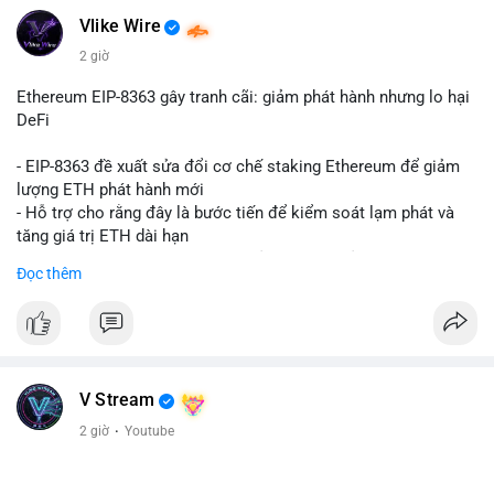
Vlike Wire
2 giờ
Ethereum EIP-8363 gây tranh cãi: giảm phát hành nhưng lo hại
DeFi
- EIP-8363 đề xuất sửa đổi cơ chế staking Ethereum để giảm
lượng ETH phát hành mới
- Hỗ trợ cho rằng đây là bước tiến để kiểm soát lạm phát và
tăng giá trị ETH dài hạn
- Các nhà phê bình lo ngại việc giảm phần thưởng sẽ làm yếu
Đọc thêm
động lực staking, ảnh hưởng đến bảo mật mạng lưới
- Lo ngại thêm: có thể làm giảm hấp dẫn của DeFi, giảm sự phi
tập trung và làm chậm sự tham gia của nhà đầu tư istituционаl
- Diễn ra trong bối cảnh Ethereum đang cân bằng giữa giảm
phát hành và duy trì sức hấp dẫn cho hệ sinh thái
#binancesquare
#cryptonews
#eth
#defi
#eip8363
V Stream
2 giờ
·
Youtube
$eth
#vlikevn
#titanbot