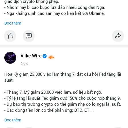
riêng biệt phản ánh đúng nội dung cụ thể của giao dịch đó. Ví
giao dịch crypto không phép.
dụ nếu giao dịch 45 BTC chuyển ví lạnh:
#45btc
#vilanh
- Nhóm này bị cáo buộc lừa đảo nhiều công dân Nga.
#tichluydaihan
#btcmempool
. KHÔNG dùng hashtag tên mô
- Nga khẳng định các sàn này có liên kết với Ukraine.
hình AI (
#gpt
,
#deepseek
,
#gemini
,
#claude
,
#ai
).
Đọc thêm
#russia
#cryptonews
#regulation
#fsb
$btc $eth
#vlikevn
#titanbot
Vlike Wire
📰 Nguồn: CoinDesk
2 giờ
Hoa Kỳ giảm 23.000 việc làm tháng 7, đặt câu hỏi Fed tăng lãi
suất
- Tháng 7, Mỹ giảm 23.000 việc làm, số liệu bất ngờ.
- Tỷ lệ tăng lãi suất Fed giảm dưới 50% cho cuộc họp tháng 9.
- Dự báo thị trường crypto có thể giảm nhẹ do lo ngại lãi suất.
- Các đồng tiền lớn có thể phản ứng: BTC, ETH.
Đọc thêm
#binancesquare
#cryptonews
#btc
#eth