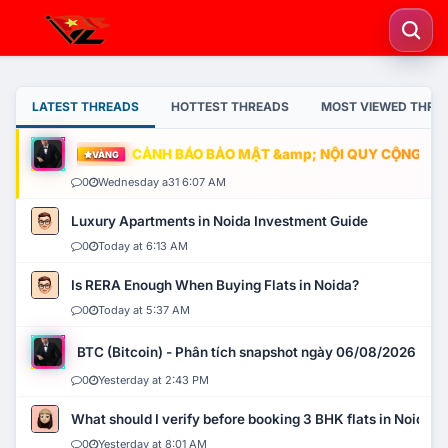
LATEST THREADS
HOTTEST THREADS
MOST VIEWED THRE
CẢNH BÁO BẢO MẬT &amp; NỘI QUY CỘNG ĐỒNG
VÀNG
0
Wednesday a31 6:07 AM
Luxury Apartments in Noida Investment Guide
0
Today at 6:13 AM
Is RERA Enough When Buying Flats in Noida?
0
Today at 5:37 AM
BTC (Bitcoin) - Phân tích snapshot ngày 06/08/2026
0
Yesterday at 2:43 PM
What should I verify before booking 3 BHK flats in Noida?
0
Yesterday at 8:01 AM