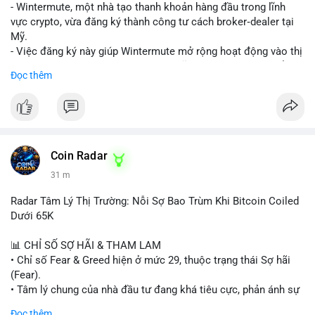
nguồn để xác định rõ ý đồ.
- Wintermute, một nhà tạo thanh khoản hàng đầu trong lĩnh
vực crypto, vừa đăng ký thành công tư cách broker‑dealer tại
Lời khuyên: Nhà đầu tư nhỏ lẻ nên thận trọng, tránh hành động
Mỹ.
theo cảm xúc. Quan sát diễn biến giá trong 24-48 giờ tới. Nếu
- Việc đăng ký này giúp Wintermute mở rộng hoạt động vào thị
giá không phản ứng mạnh, khả năng cao là chuyển ví nội bộ, ít
trường chứng khoán tokenized, một lĩnh vực đang phát triển
Đọc thêm
tác động đến thị trường. Chỉ vào lệnh khi có xác nhận xu
nhanh chóng ở Hoa Kỳ.
hướng rõ ràng.
- Với tư cách là broker‑dealer, công ty có thể cung cấp dịch vụ
giao dịch, sàn giao dịch và thanh toán cho các tài sản
#317btc
#20triệuusd
#mempool
#chuyểnsàn
#áplựcbán
tokenized, đồng thời tuân thủ quy định của SEC.
- Đây là bước chiến lược nhằm tận dụng cơ hội tăng trưởng của
thị trường tokenized và củng cố vị thế của Wintermute trong
Coin Radar
ngành tài chính kỹ thuật số.
31 m
#binancesquare
#cryptonews
#wintermute
#brokerdealer
Radar Tâm Lý Thị Trường: Nỗi Sợ Bao Trùm Khi Bitcoin Coiled
#tokenizedsecurities
#usregulation
Dưới 65K
$btc $eth
📊 CHỈ SỐ SỢ HÃI & THAM LAM
• Chỉ số Fear & Greed hiện ở mức 29, thuộc trạng thái Sợ hãi
#vlikevn
#titanbot
(Fear).
• Tâm lý chung của nhà đầu tư đang khá tiêu cực, phản ánh sự
📰 Nguồn: Cointelegraph
thận trọng cao độ trước các biến động thị trường.
Đọc thêm