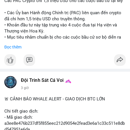
Các PAC Crypto chi 1,5 triệu USD cho các cuộc bầu cử tại Mỹ
• Các Ủy ban Hành động Chính trị (PAC) liên quan đến crypto
đã chi hơn 1,5 triệu USD cho truyền thông.
• Khoản đầu tư này tập trung vào 4 cuộc đua tại Hạ viện và
Thượng viện Hoa Kỳ.
• Mục tiêu nhằm chuẩn bị cho các cuộc bầu cử sơ bộ diễn ra
vào ngày 18 tháng 8.
Đọc thêm
#cryptonews
#politics
#usa
#binancesquare
$btc $eth
#vlikevn
#titanbot
Đội Trinh Sát Cá Voi
3 giờ
📰 Nguồn: Cointelegraph
🚨 CẢNH BÁO WHALE ALERT - GIAO DỊCH BTC LỚN
Chi tiết giao dịch:
- Mã giao dịch:
a3ee8e476b237df5f855eec212d9054e2fead3e6a1c33c511e8db
d547951e6da