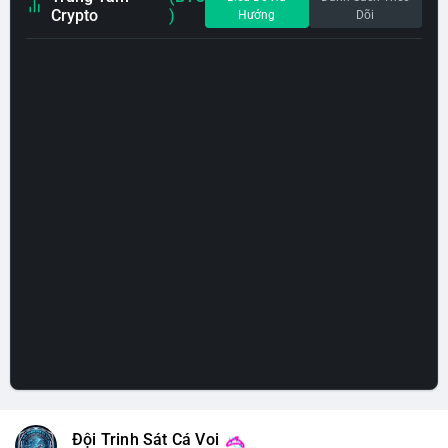
Crypto
)
Hướng
Dõi
Đội Trinh Sát Cá Voi