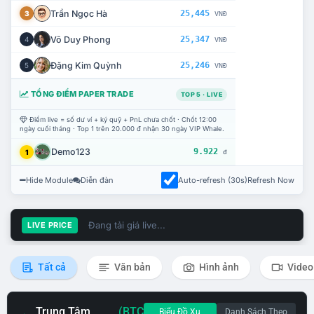
Trần Ngọc Hà
25,445
3
VNĐ
Võ Duy Phong
25,347
4
VNĐ
Đặng Kim Quỳnh
25,246
5
VNĐ
TỔNG ĐIỂM PAPER TRADE
TOP 5 · LIVE
Điểm live = số dư ví + ký quỹ + PnL chưa chốt · Chốt 12:00
ngày cuối tháng · Top 1 trên 20.000 đ nhận 30 ngày VIP Whale.
Demo123
9.922
1
đ
Hide Module
Diễn đàn
Auto-refresh (30s)
Refresh Now
Đang tải giá live...
LIVE PRICE
Tất cả
Văn bản
Hình ảnh
Video
Trung Tâm
(BTC
Biểu Đồ Xu
Danh Sách Theo