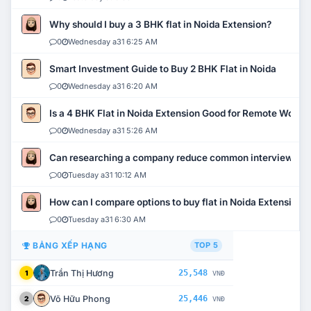
Why should I buy a 3 BHK flat in Noida Extension?
0
Wednesday a31 6:25 AM
Smart Investment Guide to Buy 2 BHK Flat in Noida
0
Wednesday a31 6:20 AM
Is a 4 BHK Flat in Noida Extension Good for Remote Work?
0
Wednesday a31 5:26 AM
Can researching a company reduce common interview mi
0
Tuesday a31 10:12 AM
How can I compare options to buy flat in Noida Extension?
0
Tuesday a31 6:30 AM
BẢNG XẾP HẠNG
TOP 5
Trần Thị Hương
25,548
1
VNĐ
Võ Hữu Phong
25,446
2
VNĐ