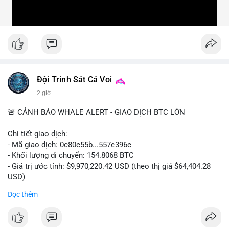
Đội Trinh Sát Cá Voi
2 giờ
🚨 CẢNH BÁO WHALE ALERT - GIAO DỊCH BTC LỚN
Chi tiết giao dịch:
- Mã giao dịch: 0c80e55b...557e396e
- Khối lượng di chuyển: 154.8068 BTC
- Giá trị ước tính: $9,970,220.42 USD (theo thị giá $64,404.28
USD)
- Thời gian: 22:19:54 2026-08-06 UTC
Đọc thêm
Một khối lượng 154.8 BTC trị giá gần 10 triệu USD vừa được
xác nhận di chuyển trong mempool. Với quy mô này, khả năng