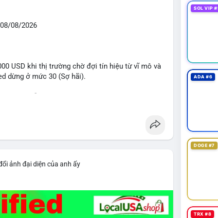
SOL VIP #
08/08/2026
0 USD khi thị trường chờ đợi tín hiệu từ vĩ mô và
eed dừng ở mức 30 (Sợ hãi).
ADA #6
 voi BTC diễn ra dày đặc, đáng chú ý nhất là lệnh
D lúc 08:19 UTC và 61,37 BTC (gần 4 triệu USD) lúc
ân bổ tài sản, chưa tạo áp lực bán trực tiếp lên
DOGE #7
giai đoạn đầu bình chọn Bill Clarity Act, cần 60
nh stablecoin nội địa có thể thúc đẩy nhu cầu token
đổi ảnh đại diện của anh ấy
bit truy xuất tài sản 1,5 tỷ USD từ vụ hack Triều
 exploit mới trên LND có thể đánh cắp thông tin
g cần cập nhật ngay. XRP Ledger đề xuất sửa đổi
TRX #8