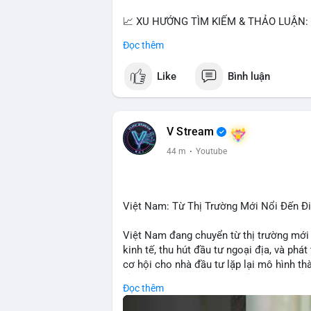
📈 XU HƯỚNG TÌM KIẾM & THẢO LUẬN:
• CoinGecko: Jimothy The Raccoon, Pudgy
Đọc thêm
Tutorial.
• Google Trends: chủ đề bóng đá, địa ph
Like
Bình luận
• LunarCrush: Ethereum, Solana, Dogecoin
etc.
💬 DÒNG CHẢY TIN TỨC & TRUYỀN TH
V Stream
• Telegram: US Senate tiến hành bỏ phiếu
45 m
·
Youtube
nhu cầu.
• Binance Square: nhiều trader short, cả
• Binance announcements: hỗ trợ cổ phiế
• Tin tức gần đây: Bitcoin exploit, Bybi
Việt Nam: Từ Thị Trường Mới Nổi Đến 
crypto.
Việt Nam đang chuyển từ thị trường mới
💡 NHẬN ĐỊNH & KHUYẾN NGHỊ:
kinh tế, thu hút đầu tư ngoại địa, và phát
• Tâm lý ngắn hạn: sợ hãi, giảm khối lượ
cơ hội cho nhà đầu tư lặp lại mô hình t
• Khuyến nghị: giữ cẩn thận, tránh short, 
tảng crypto tại Việt Nam cũng tăng trưở
Đọc thêm
đầu tư toàn cầu.
📊 Nguồn: Radar Tâm Lý Thị Trường