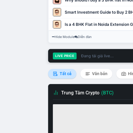
Why should I buy a 3 BHK flat in No
Smart Investment Guide to Buy 2 BH
Is a 4 BHK Flat in Noida Extension
Hide Module
Diễn đàn
Đang tải giá live...
LIVE PRICE
Tất cả
Văn bản
Hì
Trung Tâm Crypto
(BTC)