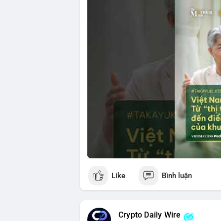
🎥 Xem video trực tiếp tại:
Nguồn: VIETSUCCESS
Like
Bình luận
Crypto Daily Wire