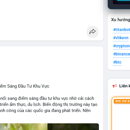
 Penguins, StonkBroker, Cysic, Cronos, Sui,
Xu hướn
ương, không liên quan crypto.
#titanbo
, Chainlink, Litecoin, Tesla, UFC, Premier League,
#vlikevn
#crypto
ÔNG:
#binanc
 Clarity Act, IMF nói stablecoin địa phương tăng
#btc
nh báo “short entry”, “điểm mua bán” giảm.
u Apple, IBM, airdrop MMT, competition.
t hack, XRP amendments, Trump media rút khỏi
Liên k
Điểm Sáng Đầu Tư Khu Vực
 nổi sang điểm sáng đầu tư khu vực nhờ cải cách
BTC VIP #
 triển ẩm thực, du lịch. Biến động thị trường này tạo
ng, người bán tăng.
hành công của các quốc gia đang phát triển. Nền
tập trung vào stablecoin, theo dõi US legislation.
ng nhờ chính sách ổn định và sự quan tâm từ nhà