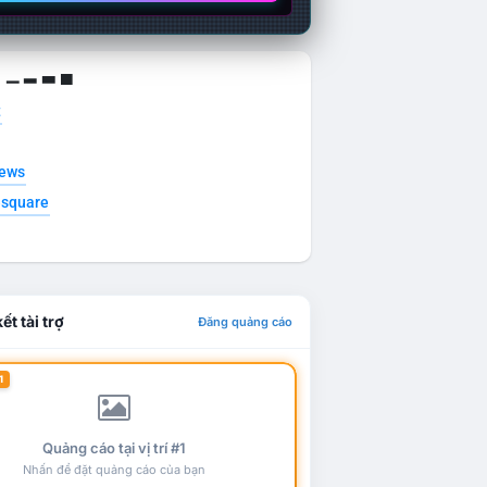
g ▁ ▂ ▃ ▄
t
news
esquare
ết tài trợ
Đăng quảng cáo
1
Quảng cáo tại vị trí #1
Nhấn để đặt quảng cáo của bạn