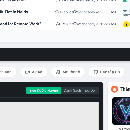
ida Extension?
0
Replies
Wednesday a31 6:25 AM
T
Đi
K Flat in Noida
0
Replies
Wednesday a31 6:20 AM
ngày
 Good for Remote Work?
0
Replies
Wednesday a31 5:26 AM
1
nh ảnh
Video
Âm thanh
Các tập tin
Thàn
Biểu Đồ Xu Hướng
Danh Sách Theo Dõi
V Str