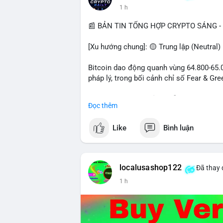
1 h
📰 BẢN TIN TỔNG HỢP CRYPTO SÁNG - 
[Xu hướng chung]: 🟡 Trung lập (Neutral)
Bitcoin dao động quanh vùng 64.800-65.00
pháp lý, trong bối cảnh chỉ số Fear & Gr
- Thị trường & Giá cả: Chuỗi giao dịch cá
Đọc thêm
chuyển 289,92 BTC trị giá 18,83 triệu US
06:19 UTC. Các lệnh này chủ yếu là tái ph
Like
Bình luận
sàn.
- Quy định & Pháp lý: Thượng viện Mỹ mở 
phiếu để tiến tới tháng tới. IMF nhận đị
localusashop122
Đã thay 
được dollar hỗ trợ. Tòa án Mỹ cho phép By
1 h
Tiên.
- Công nghệ & Bảo mật: BTCPay cảnh báo
đăng nhập Lightning Network, người dùn