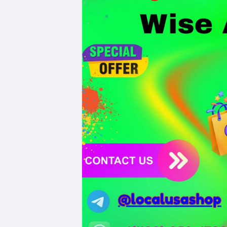
bảo mật token hóa tài sản Wall Street trị
Nhà đầu tư nên thận trọng với đòn bẩy 
Fear hiện tại có thể là cơ hội tích lũy d
Xem chi tiết các bài viết đầy đủ tại dòng 
#whalealertbtc
#clarityact
#lightningexpl