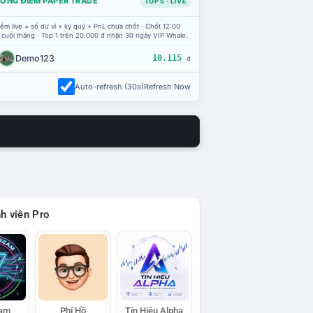
ỔNG ĐIỂM PAPER TRADE
TOP 5 · LIVE
ểm live = số dư ví + ký quỹ + PnL chưa chốt · Chốt 12:00
 cuối tháng · Top 1 trên 20.000 đ nhận 30 ngày VIP Whale.
Demo123
10.115
đ
Auto-refresh (30s)
Refresh Now
h viên Pro
eam
Phí Hồ
Tín Hiệu Alpha