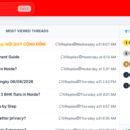
Ctrl K
MOST VIEWED THREADS
1
; NỘI QUY CỘNG ĐỒNG VLIKE.VN: HỆ THỐNG GIÁM SÁT TỰ ĐỘNG V
0
Replies
Wednesday a31 6:07 AM
2
ment Guide
0
Replies
Yesterday at 6:13 AM
3
in Noida?
0
Replies
Yesterday at 5:37 AM
4
t ngày 06/08/2026
0
Replies
Thursday a31 2:43 PM
5
 3 BHK flats in Noida?
0
Replies
Thursday a31 8:01 AM
p by Step
0
Replies
Thursday a31 6:57 AM
etter privacy?
0
Replies
Thursday a31 6:30 AM