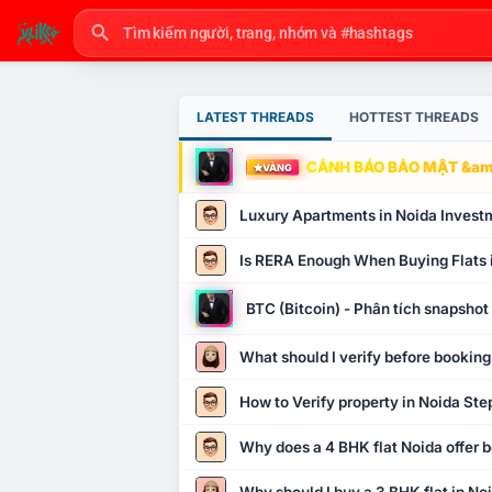
LATEST THREADS
HOTTEST THREADS
CẢNH BÁO BẢO MẬT &amp
VÀNG
Luxury Apartments in Noida Invest
Is RERA Enough When Buying Flats 
BTC (Bitcoin) - Phân tích snapsho
What should I verify before booking
How to Verify property in Noida Ste
Why does a 4 BHK flat Noida offer b