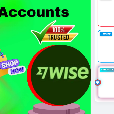
 giá 530 triệu USD.
cao khi Funding Rate BTC chỉ ở mức 0.0035%. Vùng
ài hạn nhưng cần chờ xác nhận dòng tiền.
thời gian của Vlike.vn!
TON #9
oit
#bybitlazarus
#xrpledger
OPTIMUS 