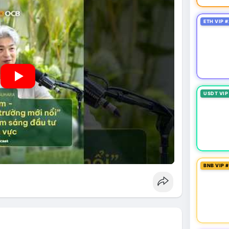
ETH VIP #
USDT VIP
BNB VIP 