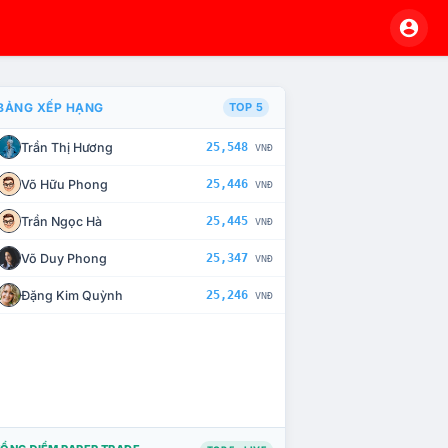
BẢNG XẾP HẠNG
TOP 5
Trần Thị Hương
25,548
VNĐ
À CHẾ TÀI XỬ LÝ VI PHẠM
Võ Hữu Phong
25,446
VNĐ
Trần Ngọc Hà
25,445
VNĐ
Võ Duy Phong
25,347
VNĐ
Đặng Kim Quỳnh
25,246
VNĐ