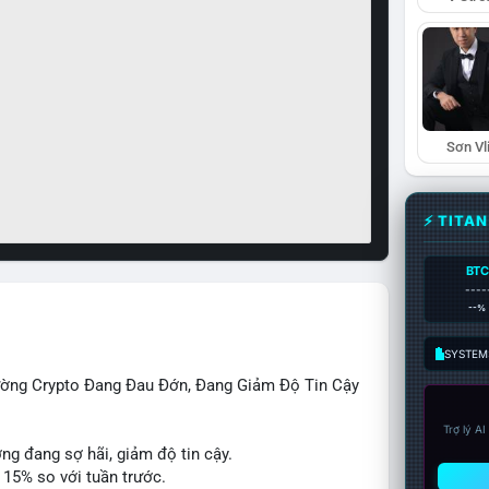
Sơn Vl
⚡ TITA
BTC
----
--%
SYSTEM:
rường Crypto Đang Đau Đớn, Đang Giảm Độ Tin Cậy
Trợ lý A
ờng đang sợ hãi, giảm độ tin cậy.
 15% so với tuần trước.