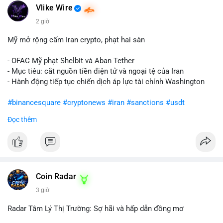
Vlike Wire
2 giờ
Mỹ mở rộng cấm Iran crypto, phạt hai sàn
- OFAC Mỹ phạt Shelbit và Aban Tether
- Mục tiêu: cắt nguồn tiền điện tử và ngoại tệ của Iran
- Hành động tiếp tục chiến dịch áp lực tài chính Washington
#binancesquare
#cryptonews
#iran
#sanctions
#usdt
Đọc thêm
$usdt
#vlikevn
#titanbot
📰 Nguồn: CoinDesk
Coin Radar
3 giờ
Radar Tâm Lý Thị Trường: Sợ hãi và hấp dẫn đồng mơ