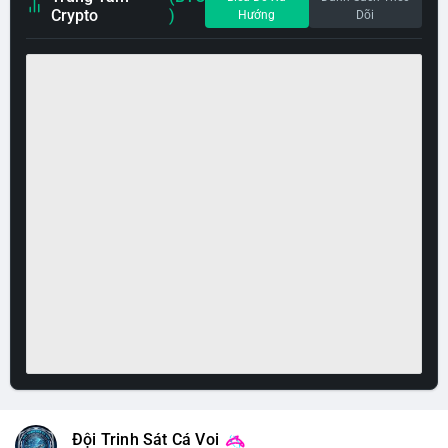
Crypto
)
Hướng
Dõi
Đội Trinh Sát Cá Voi