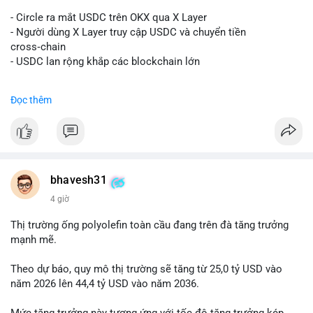
#vlikevn
#titanbot
- Circle ra mắt USDC trên OKX qua X Layer
📰 Nguồn: Decrypt
- Người dùng X Layer truy cập USDC và chuyển tiền
cross‑chain
- USDC lan rộng khắp các blockchain lớn
#binancesquare
#cryptonews
#usdc
#okx
#xlayer
Đọc thêm
$usdc
#vlikevn
#titanbot
📰 Nguồn: Cointelegraph
bhavesh31
4 giờ
Thị trường ống polyolefin toàn cầu đang trên đà tăng trưởng
mạnh mẽ.
Theo dự báo, quy mô thị trường sẽ tăng từ 25,0 tỷ USD vào
năm 2026 lên 44,4 tỷ USD vào năm 2036.