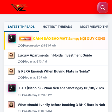
LATEST THREADS
HOTTEST THREADS
MOST VIEWED THRE
CẢNH BÁO BẢO MẬT &amp; NỘI QUY CỘNG ĐỒNG
VÀNG
0
Wednesday a31 6:07 AM
Luxury Apartments in Noida Investment Guide
0
Today at 6:13 AM
Is RERA Enough When Buying Flats in Noida?
0
Today at 5:37 AM
BTC (Bitcoin) - Phân tích snapshot ngày 06/08/2026
0
Yesterday at 2:43 PM
What should I verify before booking 3 BHK flats in Noida?
0
Yesterday at 8:01 AM