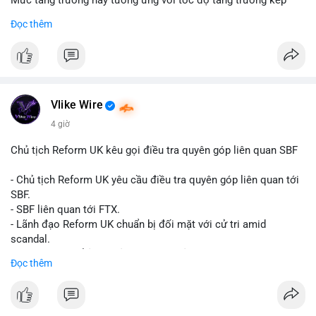
Mức tăng trưởng này tương ứng với tốc độ tăng trưởng kép
hàng năm (CAGR) đạt 5,9% trong giai đoạn dự báo.
Đọc thêm
Đây là tín hiệu tích cực cho các nhà sản xuất, nhà phân phối và
nhà đầu tư trong ngành vật liệu xây dựng và hạ tầng.
Bạn đánh giá thế nào về tiềm năng của dòng sản phẩm ống
nhựa polyolefin trong tương lai?
Vlike Wire
4 giờ
Chủ tịch Reform UK kêu gọi điều tra quyên góp liên quan SBF
- Chủ tịch Reform UK yêu cầu điều tra quyên góp liên quan tới
SBF.
- SBF liên quan tới FTX.
- Lãnh đạo Reform UK chuẩn bị đối mặt với cử tri amid
scandal.
- Sự kiện có thể ảnh hưởng đến hình ảnh SBF và FTX.
Đọc thêm
- Không có thông tin tác động thị trường ngay lập tức.
#binancesquare
#cryptonews
#sbf
#ftx
#reformuk
$btc $eth