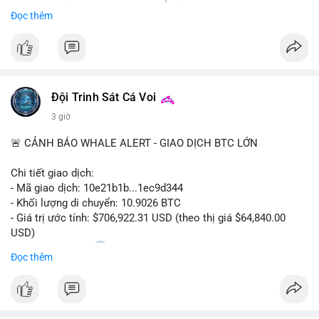
Sự tăng trưởng này được thúc đẩy bởi nhu cầu ngày càng cao
Đọc thêm
trong các lĩnh vực ô tô, logistics và thiết bị thông minh.
Doanh nghiệp cần theo dõi xu hướng này để nắm bắt cơ hội
đầu tư và phát triển giải pháp kết nối tiên tiến.
Đội Trinh Sát Cá Voi
3 giờ
🚨 CẢNH BÁO WHALE ALERT - GIAO DỊCH BTC LỚN
Chi tiết giao dịch:
- Mã giao dịch: 10e21b1b...1ec9d344
- Khối lượng di chuyển: 10.9026 BTC
- Giá trị ước tính: $706,922.31 USD (theo thị giá $64,840.00
USD)
- Thời gian: 18:20
0 2026-08-07 UTC
Đọc thêm
Nhận định phân tích:
Giao dịch 10.9 BTC trị giá hơn 706 nghìn USD được thực hiện
trong khung giờ thanh khoản mỏng (giờ châu Á) cho thấy chủ