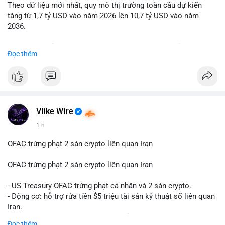
Theo dữ liệu mới nhất, quy mô thị trường toàn cầu dự kiến
Lời khuyên: Nhà đầu tư nhỏ lẻ nên quan sát thêm 2-4 giờ sau
tăng từ 1,7 tỷ USD vào năm 2026 lên 10,7 tỷ USD vào năm
khi giao dịch được xác nhận, tránh hành động theo cảm xúc.
2036.
Xác minh địa chỉ ví đích trước khi đưa ra quyết định vào lệnh,
ưu tiên quản trị rủi ro trong giai đoạn biến động mạnh.
Mức tăng trưởng này tương ứng với tốc độ tăng trưởng kép
Đọc thêm
hàng năm (CAGR) ấn tượng lên tới 20,2%.
#99dot6btc
#capvoichuyentien
#vilanhtichluy
#aplucban
#btcmempool65k
Điều gì đang thúc đẩy sự tăng trưởng vượt bậc này? Hãy cùng
theo dõi các phân tích chuyên sâu về xu hướng công nghệ và
nhu cầu thị trường trong thời gian tới.
Vlike Wire
1 h
OFAC trừng phạt 2 sàn crypto liên quan Iran
OFAC trừng phạt 2 sàn crypto liên quan Iran
- US Treasury OFAC trừng phạt cá nhân và 2 sàn crypto.
- Động cơ: hỗ trợ rửa tiền $5 triệu tài sản kỹ thuật số liên quan
Iran.
- Các sàn bị cấm hoạt động, tài khoản bị khóa.
Đọc thêm