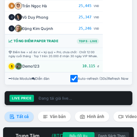
Trần Ngọc Hà
25,445
3
VNĐ
Võ Duy Phong
25,347
4
VNĐ
Đặng Kim Quỳnh
25,246
5
VNĐ
TỔNG ĐIỂM PAPER TRADE
TOP 5 · LIVE
Điểm live = số dư ví + ký quỹ + PnL chưa chốt · Chốt 12:00
ngày cuối tháng · Top 1 trên 20.000 đ nhận 30 ngày VIP Whale.
Demo123
10.115
1
đ
Hide Module
Diễn đàn
Auto-refresh (30s)
Refresh Now
Đang tải giá live...
LIVE PRICE
Tất cả
Văn bản
Hình ảnh
Video
Trung Tâm
(BTC
Biểu Đồ Xu
Danh Sách Theo