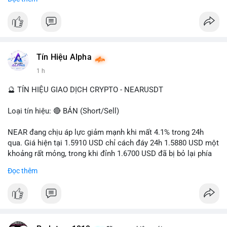
- Tác động: rủi ro cho thị trường crypto, tăng áp lực pháp lý.
#binancesquare
#cryptonews
#ofac
#ussanctions
#iran
$btc $eth
Tín Hiệu Alpha
#vlikevn
#titanbot
1 h
📰 Nguồn: Cointelegraph
🔮 TÍN HIỆU GIAO DỊCH CRYPTO - NEARUSDT
Loại tín hiệu: 🔴 BÁN (Short/Sell)
NEAR đang chịu áp lực giảm mạnh khi mất 4.1% trong 24h
qua. Giá hiện tại 1.5910 USD chỉ cách đáy 24h 1.5880 USD một
khoảng rất mỏng, trong khi đỉnh 1.6700 USD đã bị bỏ lại phía
sau. Biên độ dao động ngày đạt 4.9%, cho thấy phe bán đang
Đọc thêm
kiểm soát hoàn toàn. Khối lượng giao dịch 10.29 triệu NEAR
không đủ lớn để tạo lực đỡ, xác nhận xu hướng đi xuống đang
tiếp diễn.
Khuyến nghị giao dịch: