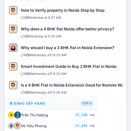
How to Verify property in Noida Step by Step
0
Yesterday at 6:57 AM
Why does a 4 BHK flat Noida offer better privacy?
0
Yesterday at 6:30 AM
Why should I buy a 3 BHK flat in Noida Extension?
0
Wednesday a31 6:25 AM
Smart Investment Guide to Buy 2 BHK Flat in Noida
0
Wednesday a31 6:20 AM
Is a 4 BHK Flat in Noida Extension Good for Remote Work?
0
Wednesday a31 5:26 AM
BẢNG XẾP HẠNG
TOP 5
Trần Thị Hương
25,548
1
VNĐ
Võ Hữu Phong
25,446
2
VNĐ