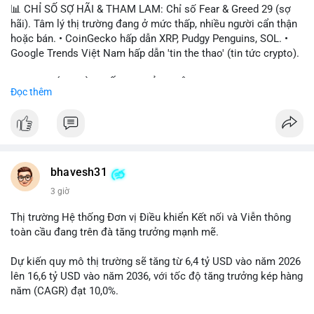
📊 CHỈ SỐ SỢ HÃI & THAM LAM: Chỉ số Fear & Greed 29 (sợ
hãi). Tâm lý thị trường đang ở mức thấp, nhiều người cẩn thận
hoặc bán. • CoinGecko hấp dẫn XRP, Pudgy Penguins, SOL. •
Google Trends Việt Nam hấp dẫn 'tin the thao' (tin tức crypto).
📈 XU HƯỚNG TÌM KIẾM & THẢO LUẬN: • XRP, SOL, PENGU,
Đọc thêm
ONDO, CASHCAT. • Chủ đề 'tô thị ty na' (tỷ giá) và 'giao thông'
(giao thông tài chính). • Bàn tán Binance Square tập trung vào
BTC breakout và lệnh long/short.
💬 DÒNG CHẢY TIN TỨC & TRUYỀN THÔNG: • Trump khẳng
định crypto là 'vấn đề lớn' giúp giảm áp lực USD. • Binance hỗ
bhavesh31
trợ cổ phiếu Apple/IBM. • Bài đăng hấp dẫn về $HFT, $SKYAI,
3 giờ
$BICO. • Tin nhắn cảnh báo về hack North Korea (Bybit).
Thị trường Hệ thống Đơn vị Điều khiển Kết nối và Viễn thông
💡 NHẬN ĐỊNH & KHUYẾN NGHỊ: Tâm lý thị trường đang phân
toàn cầu đang trên đà tăng trưởng mạnh mẽ.
cực. Sợ hãi do chỉ số thấp, nhưng hấp dẫn từ xu hướng meme
coin (PENGU, CASHCAT) và tin cậy từ các dự án lớn (BTC,
Dự kiến quy mô thị trường sẽ tăng từ 6,4 tỷ USD vào năm 2026
SOL). Rủi ro tăng nếu không có thông tin rõ ràng về quy định.
lên 16,6 tỷ USD vào năm 2036, với tốc độ tăng trưởng kép hàng
năm (CAGR) đạt 10,0%.
📊 Nguồn: Radar Tâm Lý Thị Trường