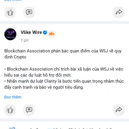
quy định toàn cầu.
- Giấy phép này cho phép cung cấp dịch vụ lưu ký tài sản số
một cách hợp pháp tại Cayman, thu hút thêm khách hàng tổ
chức.
- Động thái này phản ánh xu hướng các sàn giao dịch và nền
tảng tiền điện tử tăng cường tuân thủ pháp lý để mở rộng hoạt
Vlike Wire
động.
2 giờ
#binancesquare
#cryptonews
#blockchain
#regulation
Blockchain Association phản bác quan điểm của WSJ về quy
#custody
định Crypto
$btc $eth
• Blockchain Association chỉ trích bài xã luận của WSJ về việc
hiểu sai các dự luật hỗ trợ đổi mới.
#vlikevn
#titanbot
• Nhấn mạnh dự luật Clarity là bước tiến quan trọng nhằm thúc
đẩy cạnh tranh và bảo vệ người tiêu dùng.
📰 Nguồn: Cointelegraph
• Phản đối các quan điểm kìm hãm sự đổi mới trong lĩnh vực
Đọc thêm
tài sản số.
#blockchain
#cryptonews
#regulation
#binancesquare
$btc $eth