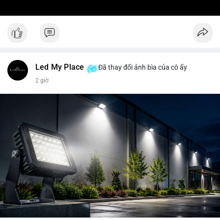
Led My Place
Đã thay đổi ảnh bìa của cô ấy
2 giờ