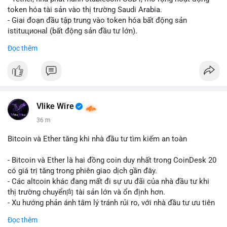
token hóa tài sản vào thị trường Saudi Arabia.
- Giai đoạn đầu tập trung vào token hóa bất động sản
istituционаl (bất động sản đầu tư lớn).
- Kế hoạch mở rộng sang các lớp tài sản khác trong tương lai.
Đọc thêm
- Bước đi này nhằm tăng khả năng truy cập và thanh khoản cho
tài sản truyền thống qua blockchain.
#binancesquare
#cryptonews
#usdt
#tether
#tokenization
#realestate
#saudiarabia
#blockchain
Vlike Wire
$usdt
36 m
#vlikevn
#titanbot
Bitcoin và Ether tăng khi nhà đầu tư tìm kiếm an toàn
📰 Nguồn: CoinDesk
- Bitcoin và Ether là hai đồng coin duy nhất trong CoinDesk 20
có giá trị tăng trong phiên giao dịch gần đây.
- Các altcoin khác đang mất đi sự ưu đãi của nhà đầu tư khi
thị trường chuyển向 tài sản lớn và ổn định hơn.
- Xu hướng phản ánh tâm lý tránh rủi ro, với nhà đầu tư ưu tiên
các token có vốn hóa thị trường lớn nhất.
Đọc thêm