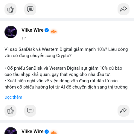
$btc
#btc
$eth
#eth
#vlikevn
#titanbot
📰 Nguồn: CoinDesk
Vlike Wire
1 h
Vì sao SanDisk và Western Digital giảm mạnh 10%? Liệu dòng
vốn có đang chuyển sang Crypto?
• Cổ phiếu SanDisk và Western Digital sụt giảm 10% dù báo
cáo thu nhập khả quan, gây thất vọng cho nhà đầu tư.
• Xuất hiện nghi vấn về việc dòng vốn đang rút dần từ các
nhóm cổ phiếu hưởng lợi từ AI để chuyển dịch sang thị trường
tiền điện tử.
Đọc thêm
• Diễn biến này có thể là tín hiệu cho thấy sự luân chuyển dòng
tiền giữa các nhóm tài sản công nghệ và crypto.
#binancesquare
#cryptonews
#marketanalysis
#ai
#investing
$btc $eth
Vlike Wire