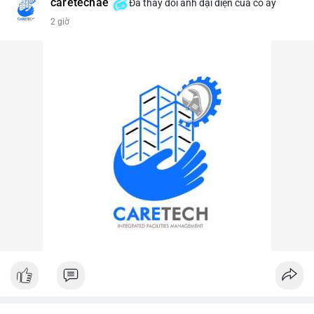
caretechae
Đã thay đổi ảnh đại diện của cô ấy
#vlikevn
#titanbot
2 giờ
📰 Nguồn: CoinDesk