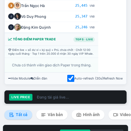
Trần Ngọc Hà
25,445
3
VNĐ
Võ Duy Phong
25,347
4
VNĐ
Đặng Kim Quỳnh
25,246
5
VNĐ
TỔNG ĐIỂM PAPER TRADE
TOP 5 · LIVE
Điểm live = số dư ví + ký quỹ + PnL chưa chốt · Chốt 12:00
ngày cuối tháng · Top 1 trên 20.000 đ nhận 30 ngày VIP Whale.
Chưa có thành viên giao dịch Paper trong tháng.
Hide Module
Diễn đàn
Auto-refresh (30s)
Refresh Now
Đang tải giá live...
LIVE PRICE
Tất cả
Văn bản
Hình ảnh
Video