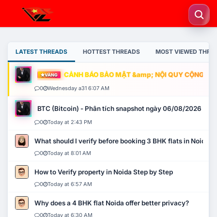
LATEST THREADS
HOTTEST THREADS
MOST VIEWED THRE
CẢNH BÁO BẢO MẬT &amp; NỘI QUY CỘNG ĐỒNG
VÀNG
0
Wednesday a31 6:07 AM
BTC (Bitcoin) - Phân tích snapshot ngày 06/08/2026
0
Today at 2:43 PM
What should I verify before booking 3 BHK flats in Noida?
0
Today at 8:01 AM
How to Verify property in Noida Step by Step
0
Today at 6:57 AM
Why does a 4 BHK flat Noida offer better privacy?
0
Today at 6:30 AM