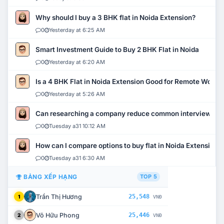
Why should I buy a 3 BHK flat in Noida Extension?
0
Yesterday at 6:25 AM
Smart Investment Guide to Buy 2 BHK Flat in Noida
0
Yesterday at 6:20 AM
Is a 4 BHK Flat in Noida Extension Good for Remote Work?
0
Yesterday at 5:26 AM
Can researching a company reduce common interview mi
0
Tuesday a31 10:12 AM
How can I compare options to buy flat in Noida Extension?
0
Tuesday a31 6:30 AM
BẢNG XẾP HẠNG
TOP 5
Trần Thị Hương
25,548
1
VNĐ
Võ Hữu Phong
25,446
2
VNĐ