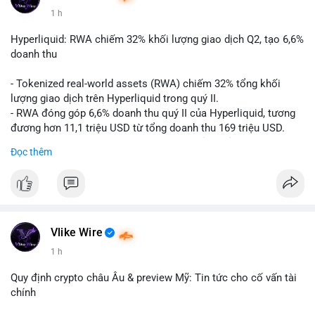
1 h
#vlikevn
#titanbot
Hyperliquid: RWA chiếm 32% khối lượng giao dịch Q2, tạo 6,6%
📰 Nguồn: CoinDesk
doanh thu
- Tokenized real-world assets (RWA) chiếm 32% tổng khối
lượng giao dịch trên Hyperliquid trong quý II.
- RWA đóng góp 6,6% doanh thu quý II của Hyperliquid, tương
đương hơn 11,1 triệu USD từ tổng doanh thu 169 triệu USD.
- Đây là dấu hiệu mạnh mẽ về sự tăng trưởng của thị trường tài
Đọc thêm
sản hóa thực tế trên sàn giao dịch phi tập trung.
#binancesquare
#cryptonews
#hyperliquid
#rwa
#defi
$btc $eth
Vlike Wire
#vlikevn
#titanbot
1 h
📰 Nguồn: Cointelegraph
Quy định crypto châu Âu & preview Mỹ: Tin tức cho cố vấn tài
chính