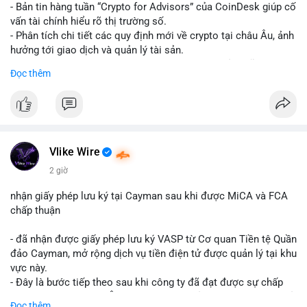
- Bản tin hàng tuần “Crypto for Advisors” của CoinDesk giúp cố
vấn tài chính hiểu rõ thị trường số.
- Phân tích chi tiết các quy định mới về crypto tại châu Âu, ảnh
hưởng tới giao dịch và quản lý tài sản.
- Đánh giá các xu hướng và dự báo chính sách của Mỹ, giúp
Đọc thêm
nhà đầu tư chuẩn bị chiến lược.
- Cập nhật nhanh các thay đổi pháp lý, rủi ro và cơ hội đầu tư
trong lĩnh vực blockchain.
#binancesquare
#cryptonews
#regulation
#europe
#us
Vlike Wire
$btc $eth
2 giờ
#vlikevn
#titanbot
nhận giấy phép lưu ký tại Cayman sau khi được MiCA và FCA
chấp thuận
📰 Nguồn: CoinDesk
- đã nhận được giấy phép lưu ký VASP từ Cơ quan Tiền tệ Quần
đảo Cayman, mở rộng dịch vụ tiền điện tử được quản lý tại khu
vực này.
- Đây là bước tiếp theo sau khi công ty đã đạt được sự chấp
thuận từ MiCA (Châu Âu) và FCA (Anh), củng cố vị thế tuân thủ
Đọc thêm