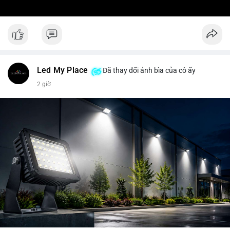
Led My Place
Đã thay đổi ảnh bìa của cô ấy
2 giờ