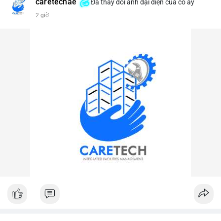
caretechae
Đã thay đổi ảnh đại diện của cô ấy
#vlikevn
#titanbot
2 giờ
📰 Nguồn: CoinDesk