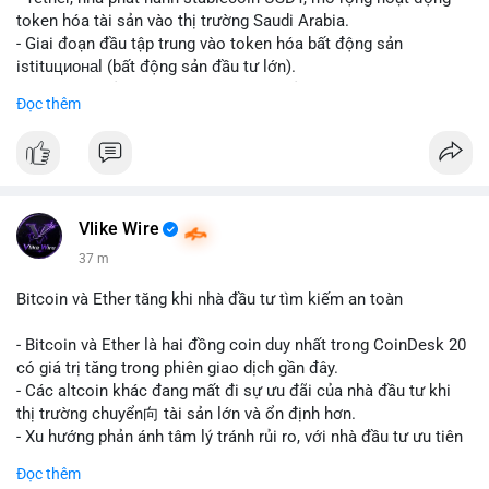
token hóa tài sản vào thị trường Saudi Arabia.
- Giai đoạn đầu tập trung vào token hóa bất động sản
istituционаl (bất động sản đầu tư lớn).
- Kế hoạch mở rộng sang các lớp tài sản khác trong tương lai.
Đọc thêm
- Bước đi này nhằm tăng khả năng truy cập và thanh khoản cho
tài sản truyền thống qua blockchain.
#binancesquare
#cryptonews
#usdt
#tether
#tokenization
#realestate
#saudiarabia
#blockchain
Vlike Wire
$usdt
37 m
#vlikevn
#titanbot
Bitcoin và Ether tăng khi nhà đầu tư tìm kiếm an toàn
📰 Nguồn: CoinDesk
- Bitcoin và Ether là hai đồng coin duy nhất trong CoinDesk 20
có giá trị tăng trong phiên giao dịch gần đây.
- Các altcoin khác đang mất đi sự ưu đãi của nhà đầu tư khi
thị trường chuyển向 tài sản lớn và ổn định hơn.
- Xu hướng phản ánh tâm lý tránh rủi ro, với nhà đầu tư ưu tiên
các token có vốn hóa thị trường lớn nhất.
Đọc thêm