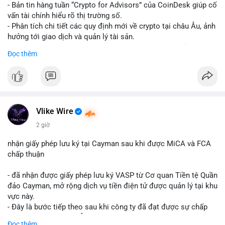
- Bản tin hàng tuần “Crypto for Advisors” của CoinDesk giúp cố
vấn tài chính hiểu rõ thị trường số.
- Phân tích chi tiết các quy định mới về crypto tại châu Âu, ảnh
hưởng tới giao dịch và quản lý tài sản.
- Đánh giá các xu hướng và dự báo chính sách của Mỹ, giúp
Đọc thêm
nhà đầu tư chuẩn bị chiến lược.
- Cập nhật nhanh các thay đổi pháp lý, rủi ro và cơ hội đầu tư
trong lĩnh vực blockchain.
#binancesquare
#cryptonews
#regulation
#europe
#us
Vlike Wire
$btc $eth
2 giờ
#vlikevn
#titanbot
nhận giấy phép lưu ký tại Cayman sau khi được MiCA và FCA
chấp thuận
📰 Nguồn: CoinDesk
- đã nhận được giấy phép lưu ký VASP từ Cơ quan Tiền tệ Quần
đảo Cayman, mở rộng dịch vụ tiền điện tử được quản lý tại khu
vực này.
- Đây là bước tiếp theo sau khi công ty đã đạt được sự chấp
thuận từ MiCA (Châu Âu) và FCA (Anh), củng cố vị thế tuân thủ
Đọc thêm