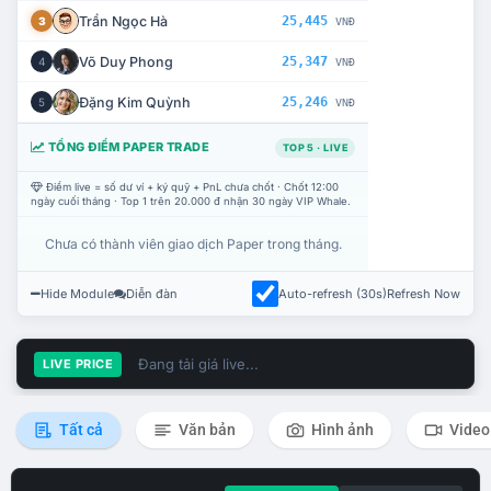
Trần Ngọc Hà
25,445
3
VNĐ
Võ Duy Phong
25,347
4
VNĐ
Đặng Kim Quỳnh
25,246
5
VNĐ
TỔNG ĐIỂM PAPER TRADE
TOP 5 · LIVE
Điểm live = số dư ví + ký quỹ + PnL chưa chốt · Chốt 12:00
ngày cuối tháng · Top 1 trên 20.000 đ nhận 30 ngày VIP Whale.
Chưa có thành viên giao dịch Paper trong tháng.
Hide Module
Diễn đàn
Auto-refresh (30s)
Refresh Now
Đang tải giá live...
LIVE PRICE
Tất cả
Văn bản
Hình ảnh
Video