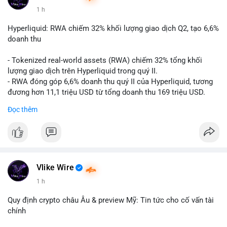
1 h
#vlikevn
#titanbot
Hyperliquid: RWA chiếm 32% khối lượng giao dịch Q2, tạo 6,6%
📰 Nguồn: CoinDesk
doanh thu
- Tokenized real-world assets (RWA) chiếm 32% tổng khối
lượng giao dịch trên Hyperliquid trong quý II.
- RWA đóng góp 6,6% doanh thu quý II của Hyperliquid, tương
đương hơn 11,1 triệu USD từ tổng doanh thu 169 triệu USD.
- Đây là dấu hiệu mạnh mẽ về sự tăng trưởng của thị trường tài
Đọc thêm
sản hóa thực tế trên sàn giao dịch phi tập trung.
#binancesquare
#cryptonews
#hyperliquid
#rwa
#defi
$btc $eth
Vlike Wire
#vlikevn
#titanbot
1 h
📰 Nguồn: Cointelegraph
Quy định crypto châu Âu & preview Mỹ: Tin tức cho cố vấn tài
chính