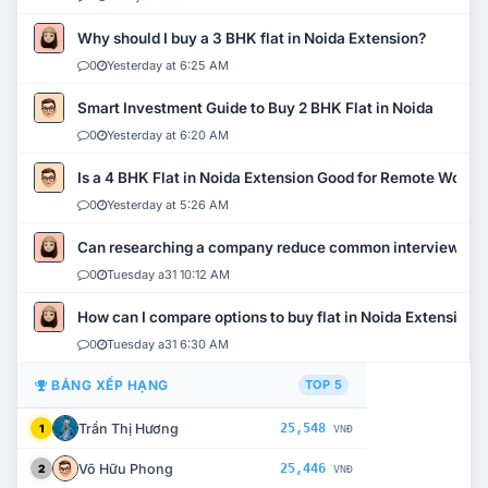
Why should I buy a 3 BHK flat in Noida Extension?
0
Yesterday at 6:25 AM
Smart Investment Guide to Buy 2 BHK Flat in Noida
0
Yesterday at 6:20 AM
Is a 4 BHK Flat in Noida Extension Good for Remote Work?
0
Yesterday at 5:26 AM
Can researching a company reduce common interview mi
0
Tuesday a31 10:12 AM
How can I compare options to buy flat in Noida Extension?
0
Tuesday a31 6:30 AM
BẢNG XẾP HẠNG
TOP 5
Trần Thị Hương
25,548
1
VNĐ
Võ Hữu Phong
25,446
2
VNĐ