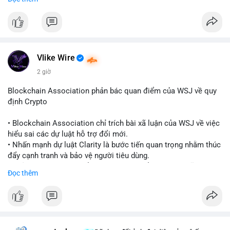
quy định toàn cầu.
- Giấy phép này cho phép cung cấp dịch vụ lưu ký tài sản số
một cách hợp pháp tại Cayman, thu hút thêm khách hàng tổ
chức.
- Động thái này phản ánh xu hướng các sàn giao dịch và nền
tảng tiền điện tử tăng cường tuân thủ pháp lý để mở rộng hoạt
Vlike Wire
động.
2 giờ
#binancesquare
#cryptonews
#blockchain
#regulation
Blockchain Association phản bác quan điểm của WSJ về quy
#custody
định Crypto
$btc $eth
• Blockchain Association chỉ trích bài xã luận của WSJ về việc
hiểu sai các dự luật hỗ trợ đổi mới.
#vlikevn
#titanbot
• Nhấn mạnh dự luật Clarity là bước tiến quan trọng nhằm thúc
đẩy cạnh tranh và bảo vệ người tiêu dùng.
📰 Nguồn: Cointelegraph
• Phản đối các quan điểm kìm hãm sự đổi mới trong lĩnh vực
Đọc thêm
tài sản số.
#blockchain
#cryptonews
#regulation
#binancesquare
$btc $eth