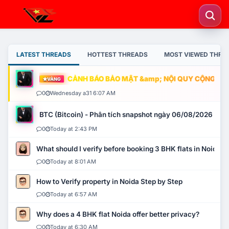
LATEST THREADS
HOTTEST THREADS
MOST VIEWED THRE
CẢNH BÁO BẢO MẬT &amp; NỘI QUY CỘNG ĐỒNG
VÀNG
0
Wednesday a31 6:07 AM
BTC (Bitcoin) - Phân tích snapshot ngày 06/08/2026
0
Today at 2:43 PM
What should I verify before booking 3 BHK flats in Noida?
0
Today at 8:01 AM
How to Verify property in Noida Step by Step
0
Today at 6:57 AM
Why does a 4 BHK flat Noida offer better privacy?
0
Today at 6:30 AM