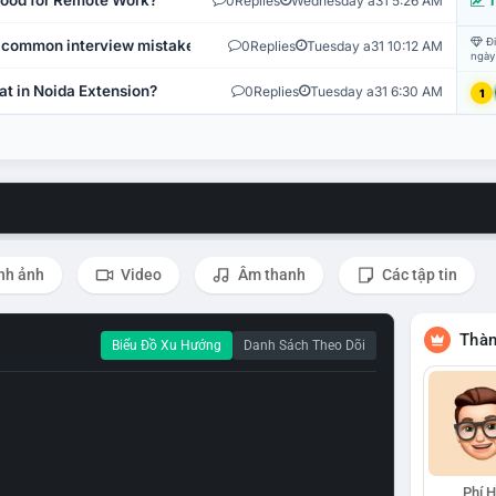
 Good for Remote Work?
0
Replies
Wednesday a31 5:26 AM
T
Đi
 common interview mistakes?
0
Replies
Tuesday a31 10:12 AM
ngày
at in Noida Extension?
0
Replies
Tuesday a31 6:30 AM
1
nh ảnh
Video
Âm thanh
Các tập tin
Thàn
Biểu Đồ Xu Hướng
Danh Sách Theo Dõi
Phí 