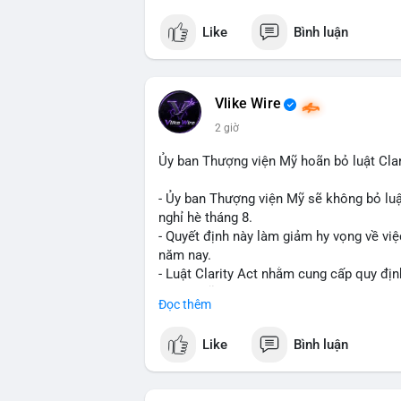
#vlikevn
#titanbot
Like
Bình luận
📰 Nguồn: Cointelegraph
Vlike Wire
2 giờ
Ủy ban Thượng viện Mỹ hoãn bỏ luật Clar
- Ủy ban Thượng viện Mỹ sẽ không bỏ luậ
nghỉ hè tháng 8.
- Quyết định này làm giảm hy vọng về việ
năm nay.
- Luật Clarity Act nhằm cung cấp quy đị
số tại Mỹ.
Đọc thêm
- Sự trì hoãn có thể ảnh hưởng đến sự tin
crypto tại Mỹ.
Like
Bình luận
$btc $eth