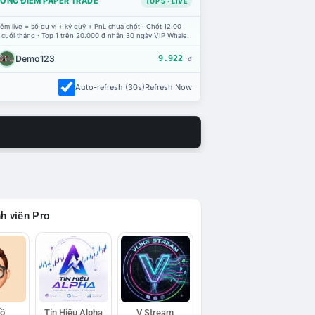
ỔNG ĐIỂM PAPER TRADE
TOP 5 · LIVE
ểm live = số dư ví + ký quỹ + PnL chưa chốt · Chốt 12:00
 cuối tháng · Top 1 trên 20.000 đ nhận 30 ngày VIP Whale.
Demo123
9.922
đ
Auto-refresh (30s)
Refresh Now
h viên Pro
Hồ
Tín Hiệu Alpha
V Stream