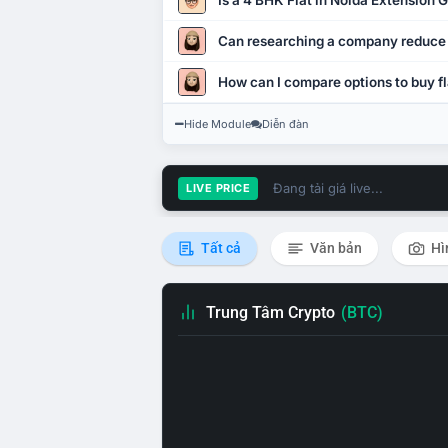
Is a 4 BHK Flat in Noida Extension
Can researching a company reduce
How can I compare options to buy fl
Hide Module
Diễn đàn
Đang tải giá live...
LIVE PRICE
Tất cả
Văn bản
Hì
Trung Tâm Crypto
(BTC)