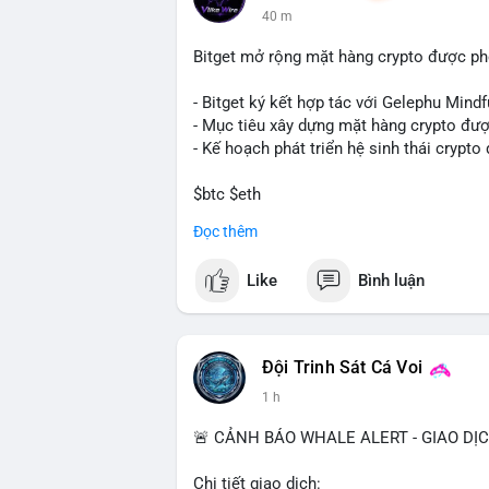
40 m
Bitget mở rộng mặt hàng crypto được ph
- Bitget ký kết hợp tác với Gelephu Mindf
- Mục tiêu xây dựng mặt hàng crypto đượ
- Kế hoạch phát triển hệ sinh thái crypto
$btc $eth
Đọc thêm
#vlikevn
#titanbot
Like
Bình luận
📰 Nguồn: Cointelegraph
Đội Trinh Sát Cá Voi
1 h
🚨 CẢNH BÁO WHALE ALERT - GIAO DỊ
Chi tiết giao dịch: