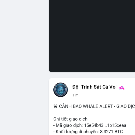
Đội Trinh Sát Cá Voi
1 m
🚨 CẢNH BÁO WHALE ALERT - GIAO DỊ
Chi tiết giao dịch:
- Mã giao dịch: 15e54b43...1b15ceaa
- Khối lượng di chuyển: 8.3271 BTC