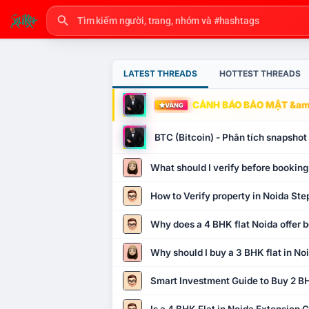
LATEST THREADS
HOTTEST THREADS
CẢNH BÁO BẢO MẬT &amp
VÀNG
BTC (Bitcoin) - Phân tích snapsho
What should I verify before booking
How to Verify property in Noida Ste
Why does a 4 BHK flat Noida offer b
Why should I buy a 3 BHK flat in No
Smart Investment Guide to Buy 2 BH