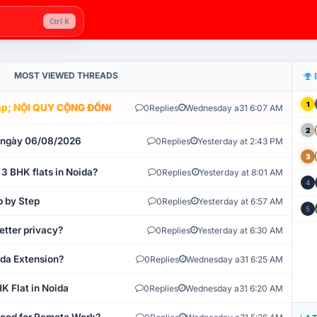
Ctrl K
MOST VIEWED THREADS
1
; NỘI QUY CỘNG ĐỒNG VLIKE.VN: HỆ THỐNG GIÁM SÁT TỰ ĐỘNG V
0
Replies
Wednesday a31 6:07 AM
2
t ngày 06/08/2026
0
Replies
Yesterday at 2:43 PM
3
 3 BHK flats in Noida?
0
Replies
Yesterday at 8:01 AM
4
p by Step
0
Replies
Yesterday at 6:57 AM
5
etter privacy?
0
Replies
Yesterday at 6:30 AM
ida Extension?
0
Replies
Wednesday a31 6:25 AM
K Flat in Noida
0
Replies
Wednesday a31 6:20 AM