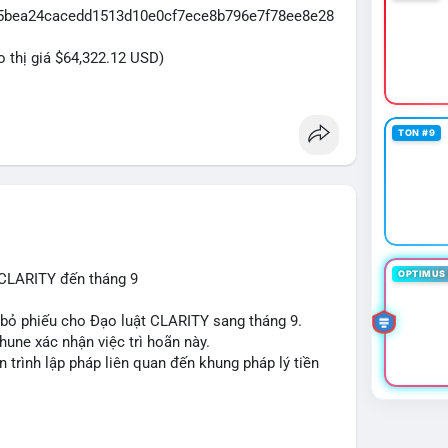
065bea24cacedd1513d10e0cf7ece8b796e7f78ee8e28
eo thị giá $64,322.12 USD)
TON #9
OPTIMUS 
 CLARITY đến tháng 9
n bỏ phiếu cho Đạo luật CLARITY sang tháng 9.
une xác nhận việc trì hoãn này.
n trình lập pháp liên quan đến khung pháp lý tiền