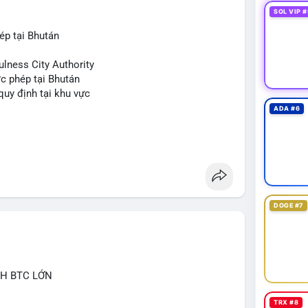
SOL VIP #
ép tại Bhután
ulness City Authority
c phép tại Bhután
 quy định tại khu vực
ADA #6
DOGE #7
CH BTC LỚN
TRX #8