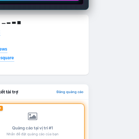
g ▁ ▂ ▃ ▄
t
news
esquare
ết tài trợ
Đăng quảng cáo
1
Quảng cáo tại vị trí #1
Nhấn để đặt quảng cáo của bạn