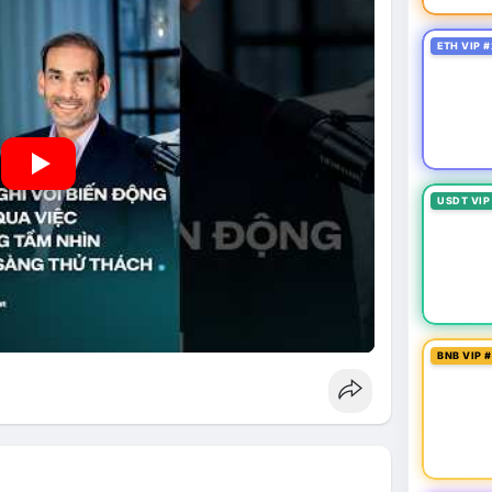
ETH VIP #
USDT VIP
BNB VIP 