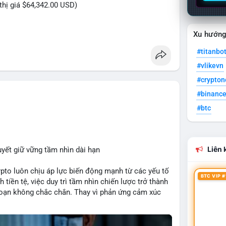
 thị giá $64,342.00 USD)
Xu hướn
C trị giá hơn nửa triệu USD được thực hiện trong
của một tổ chức hoặc cá nhân sở hữu lượng tài sản
#titanbo
rung bình - lớn, không đủ tạo áp lực bán trực tiếp
#vlikevn
n trọng của cá voi. Nếu dòng tiền này hướng về ví
#crypto
i chuẩn bị thanh khoản hoặc chốt lời một phần;
tín hiệu tích lũy dài hạn, củng cố niềm tin vào xu
#binanc
#btc
õi thêm 2-3 giao dịch tương tự trong 24 giờ tới để
vội vàng dựa trên một giao dịch đơn lẻ, hãy ưu
 hoạch đầu tư đã đề ra.
Liên k
uyết giữ vững tầm nhìn dài hạn
lycavoi
#mempoolbtc
rypto luôn chịu áp lực biến động mạnh từ các yếu tố
BTC VIP #
 tiền tệ, việc duy trì tầm nhìn chiến lược trở thành
đoạn không chắc chắn. Thay vì phản ứng cảm xúc
ầu tư thành công thường tập trung vào nguyên tắc
heo kế hoạch đã định. Điều này không chỉ giúp
dụng cơ hội khi thị trường phục hồi.