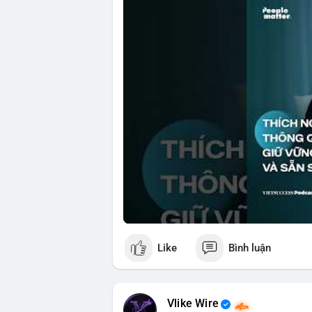
🎥 Xem video trực tiếp tại:
Nguồn: VIETSUCCESS
Like
Bình luận
Vlike Wire