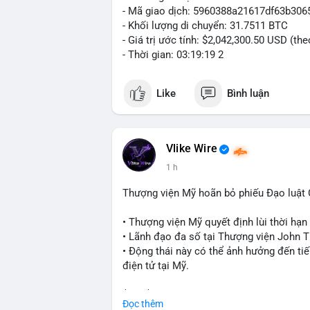
- Mã giao dịch: 5960388a21617df63b3
- Khối lượng di chuyển: 31.7511 BTC
- Giá trị ước tính: $2,042,300.50 USD (th
- Thời gian: 03:19:19 2
Like
Bình luận
Vlike Wire
1 h
Thượng viện Mỹ hoãn bỏ phiếu Đạo luật
• Thượng viện Mỹ quyết định lùi thời hạ
• Lãnh đạo đa số tại Thượng viện John Th
• Động thái này có thể ảnh hưởng đến tiế
điện tử tại Mỹ.
$btc $eth
Đọc thêm