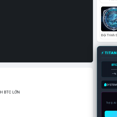
⚡ TITA
BTC
----
--%
SYSTEM:
CH BTC LỚN
Trợ lý A