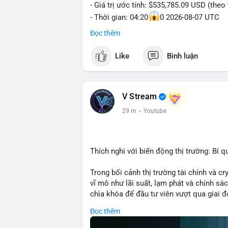
- Giá trị ước tính: $535,785.09 USD (theo
- Thời gian: 04:20
0 2026-08-07 UTC
Đọc thêm
Nhận định phân tích: Giao dịch 8.3271 BT
khung giờ sáng sớm, cho thấy dấu hiệu 
Like
Bình luận
lớn. Quy mô chuyển động này nằm ở mức t
lên thị trường nhưng phản ánh tâm lý thậ
sàn giao dịch, khả năng cao là động thá
ngược lại, nếu chuyển sang ví lạnh, đó là 
V Stream
hướng tăng của BTC.
29 m
·
Youtube
Lời khuyên: Nhà đầu tư nhỏ lẻ nên theo d
xác nhận xu hướng. Không nên hành động 
tiên quản trị rủi ro và giữ kỷ luật với kế
Thích nghi với biến động thị trường: Bí q
#8dot3271btc
#giaodichlon
#vilanh
#tam
Trong bối cảnh thị trường tài chính và c
vĩ mô như lãi suất, lạm phát và chính sách
chìa khóa để đầu tư viên vượt qua giai 
với những dao động ngắn hạn, các nhà đ
Đọc thêm
cơ bản, phân배 tài sản hợp lý và kiên持 t
giảm rủi ro mà còn tạo điều kiện để tận 