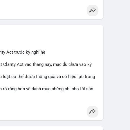
ity Act trước kỳ nghỉ hè
t Clarity Act vào tháng này, mặc dù chưa vào kỳ
c luật có thể được thông qua và có hiệu lực trong
nh rõ ràng hơn về danh mục chứng chỉ cho tài sản
 tưởng của nhà đầu tư và phát triển thị trường