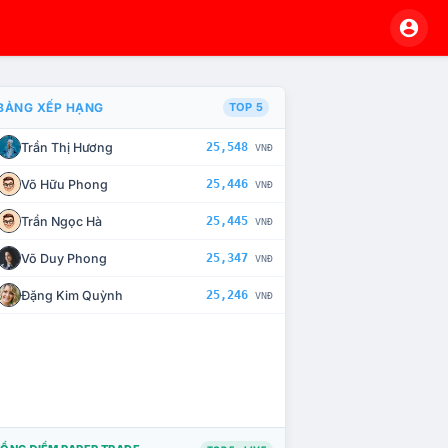
BẢNG XẾP HẠNG
TOP 5
Trần Thị Hương
25,548
VNĐ
À CHẾ TÀI XỬ LÝ VI PHẠM
Võ Hữu Phong
25,446
VNĐ
Trần Ngọc Hà
25,445
VNĐ
Võ Duy Phong
25,347
VNĐ
Đặng Kim Quỳnh
25,246
VNĐ