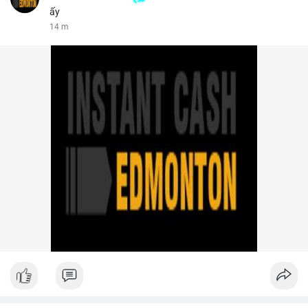
ấy
14 m