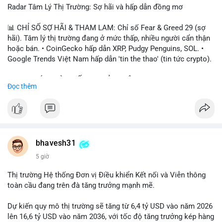
Radar Tâm Lý Thị Trường: Sợ hãi và hấp dẫn đồng mơ
📊 CHỈ SỐ SỢ HÃI & THAM LAM: Chỉ số Fear & Greed 29 (sợ
hãi). Tâm lý thị trường đang ở mức thấp, nhiều người cẩn thận
hoặc bán. • CoinGecko hấp dẫn XRP, Pudgy Penguins, SOL. •
Google Trends Việt Nam hấp dẫn 'tin the thao' (tin tức crypto).
📈 XU HƯỚNG TÌM KIẾM & THẢO LUẬN: • XRP, SOL, PENGU,
Đọc thêm
ONDO, CASHCAT. • Chủ đề 'tô thị ty na' (tỷ giá) và 'giao thông'
(giao thông tài chính). • Bàn tán Binance Square tập trung vào
BTC breakout và lệnh long/short.
💬 DÒNG CHẢY TIN TỨC & TRUYỀN THÔNG: • Trump khẳng
định crypto là 'vấn đề lớn' giúp giảm áp lực USD. • Binance hỗ
bhavesh31
trợ cổ phiếu Apple/IBM. • Bài đăng hấp dẫn về $HFT, $SKYAI,
5 giờ
$BICO. • Tin nhắn cảnh báo về hack North Korea (Bybit).
Thị trường Hệ thống Đơn vị Điều khiển Kết nối và Viễn thông
💡 NHẬN ĐỊNH & KHUYẾN NGHỊ: Tâm lý thị trường đang phân
toàn cầu đang trên đà tăng trưởng mạnh mẽ.
cực. Sợ hãi do chỉ số thấp, nhưng hấp dẫn từ xu hướng meme
coin (PENGU, CASHCAT) và tin cậy từ các dự án lớn (BTC,
Dự kiến quy mô thị trường sẽ tăng từ 6,4 tỷ USD vào năm 2026
SOL). Rủi ro tăng nếu không có thông tin rõ ràng về quy định.
lên 16,6 tỷ USD vào năm 2036, với tốc độ tăng trưởng kép hàng