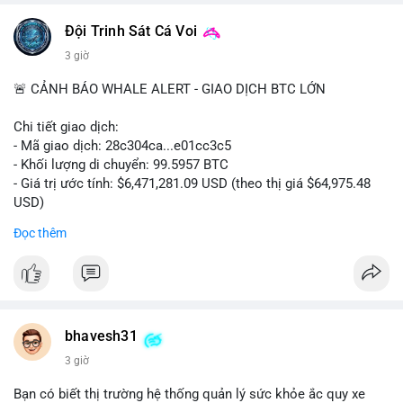
📰 Nguồn: CoinDesk
Đội Trinh Sát Cá Voi
3 giờ
🚨 CẢNH BÁO WHALE ALERT - GIAO DỊCH BTC LỚN
Chi tiết giao dịch:
- Mã giao dịch: 28c304ca...e01cc3c5
- Khối lượng di chuyển: 99.5957 BTC
- Giá trị ước tính: $6,471,281.09 USD (theo thị giá $64,975.48
USD)
- Thời gian: 20:19:36 2026-08-07 UTC
Đọc thêm
Nhận định phân tích: Khối lượng 99.6 BTC chưa xác nhận, trị
giá hơn 6.47 triệu USD, cho thấy dấu hiệu chuyển tiền quy mô
lớn. Với mức giá BTC quanh vùng 65K USD, hành vi này thường
gặp ở hai kịch bản: cá voi nạp lên sàn giao dịch để chuẩn bị
thanh khoản hoặc bán, hoặc chuyển sang ví lạnh nhằm tích lũy
bhavesh31
dài hạn. Việc giao dịch chưa được xác nhận tạo tâm lý thận
3 giờ
trọng, giới đầu tư theo dõi sát dòng tiền này để đánh giá áp lực
cung ngắn hạn. Nếu BTC vào ví nóng sàn, khả năng cao là
Bạn có biết thị trường hệ thống quản lý sức khỏe ắc quy xe