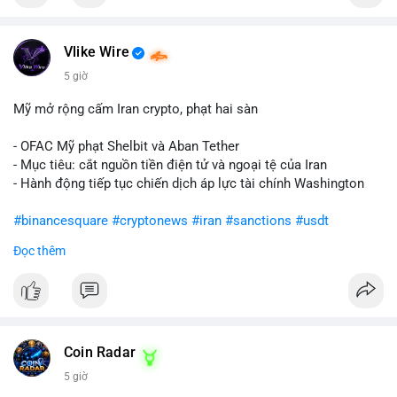
Vlike Wire
5 giờ
Mỹ mở rộng cấm Iran crypto, phạt hai sàn
- OFAC Mỹ phạt Shelbit và Aban Tether
- Mục tiêu: cắt nguồn tiền điện tử và ngoại tệ của Iran
- Hành động tiếp tục chiến dịch áp lực tài chính Washington
#binancesquare
#cryptonews
#iran
#sanctions
#usdt
Đọc thêm
$usdt
#vlikevn
#titanbot
📰 Nguồn: CoinDesk
Coin Radar
5 giờ