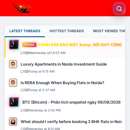
LATEST THREADS
HOTTEST THREADS
MOST VIEWED THRE
CẢNH BÁO BẢO MẬT &amp; NỘI QUY CỘNG ĐỒNG
VÀNG
0
Wednesday a31 6:07 AM
Luxury Apartments in Noida Investment Guide
0
Today at 6:13 AM
Is RERA Enough When Buying Flats in Noida?
0
Today at 5:37 AM
BTC (Bitcoin) - Phân tích snapshot ngày 06/08/2026
0
Yesterday at 2:43 PM
What should I verify before booking 3 BHK flats in Noida?
0
Yesterday at 8:01 AM