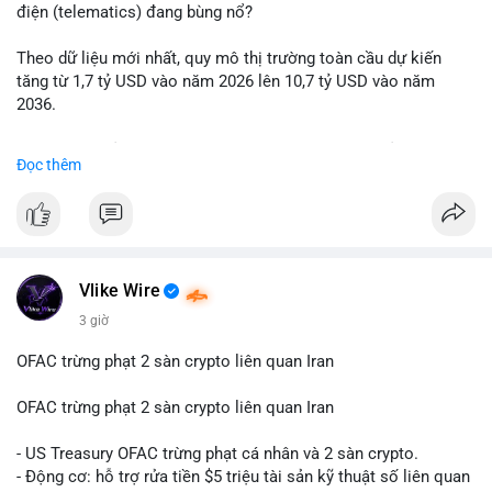
động thái chốt lời; ngược lại, nếu vào ví mới không hoạt động,
điện (telematics) đang bùng nổ?
đó là tín hiệu gom hàng chiến lược.
Theo dữ liệu mới nhất, quy mô thị trường toàn cầu dự kiến
Lời khuyên: Nhà đầu tư nhỏ lẻ nên quan sát thêm 2-4 giờ sau
tăng từ 1,7 tỷ USD vào năm 2026 lên 10,7 tỷ USD vào năm
khi giao dịch được xác nhận, tránh hành động theo cảm xúc.
2036.
Xác minh địa chỉ ví đích trước khi đưa ra quyết định vào lệnh,
ưu tiên quản trị rủi ro trong giai đoạn biến động mạnh.
Mức tăng trưởng này tương ứng với tốc độ tăng trưởng kép
Đọc thêm
hàng năm (CAGR) ấn tượng lên tới 20,2%.
#99dot6btc
#capvoichuyentien
#vilanhtichluy
#aplucban
#btcmempool65k
Điều gì đang thúc đẩy sự tăng trưởng vượt bậc này? Hãy cùng
theo dõi các phân tích chuyên sâu về xu hướng công nghệ và
nhu cầu thị trường trong thời gian tới.
Vlike Wire
3 giờ
OFAC trừng phạt 2 sàn crypto liên quan Iran
OFAC trừng phạt 2 sàn crypto liên quan Iran
- US Treasury OFAC trừng phạt cá nhân và 2 sàn crypto.
- Động cơ: hỗ trợ rửa tiền $5 triệu tài sản kỹ thuật số liên quan