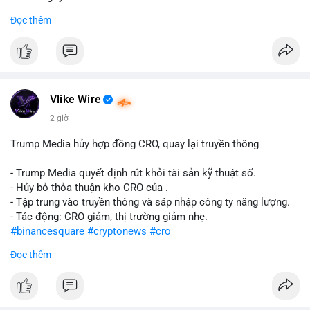
Đọc thêm
#abtc
#cryptonews
#stockmarket
#trump
$btc $eth
#vlikevn
#titanbot
Vlike Wire
📰 Nguồn: CoinDesk
2 giờ
Trump Media hủy hợp đồng CRO, quay lại truyền thông
- Trump Media quyết định rút khỏi tài sản kỹ thuật số.
- Hủy bỏ thỏa thuận kho CRO của .
- Tập trung vào truyền thông và sáp nhập công ty năng lượng.
- Tác động: CRO giảm, thị trường giảm nhẹ.
#binancesquare
#cryptonews
#cro
Đọc thêm
$cro
#vlikevn
#titanbot