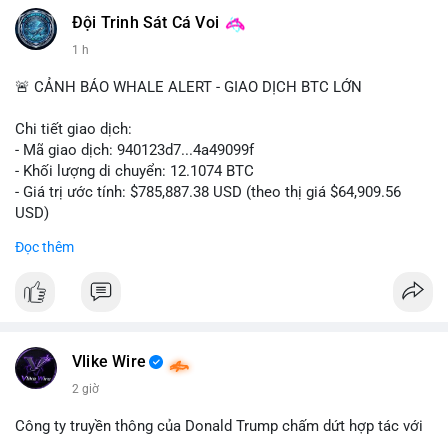
Đội Trinh Sát Cá Voi
1 h
🚨 CẢNH BÁO WHALE ALERT - GIAO DỊCH BTC LỚN
Chi tiết giao dịch:
- Mã giao dịch: 940123d7...4a49099f
- Khối lượng di chuyển: 12.1074 BTC
- Giá trị ước tính: $785,887.38 USD (theo thị giá $64,909.56
USD)
- Thời gian: 22:17:40 2026-08-07 UTC
Đọc thêm
Nhận định phân tích hành vi của Cá voi dựa trên giao dịch này:
Khối lượng 12.1 BTC tương đương gần 786 nghìn USD được di
chuyển trong một giao dịch chưa xác nhận duy nhất. Mức giá
$64,909.56 đang nằm gần vùng kháng cự tâm lý quan trọng.
Động thái này có thể là bước chuẩn bị thanh khoản để bán ra,
Vlike Wire
hoặc tái phân bổ tài sản giữa các ví nóng nhằm tối ưu phí giao
2 giờ
dịch. Việc di chuyển một phần nhỏ trong tổng nắm giữ cho
thấy cá voi đang thăm dò thanh khoản thị trường trước khi có
Công ty truyền thông của Donald Trump chấm dứt hợp tác với
hành động lớn hơn.