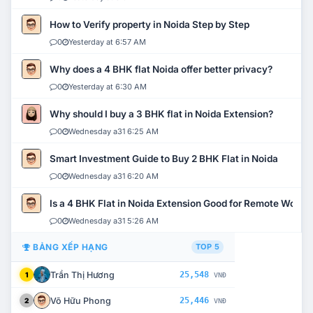
How to Verify property in Noida Step by Step
0
Yesterday at 6:57 AM
Why does a 4 BHK flat Noida offer better privacy?
0
Yesterday at 6:30 AM
Why should I buy a 3 BHK flat in Noida Extension?
0
Wednesday a31 6:25 AM
Smart Investment Guide to Buy 2 BHK Flat in Noida
0
Wednesday a31 6:20 AM
Is a 4 BHK Flat in Noida Extension Good for Remote Work?
0
Wednesday a31 5:26 AM
BẢNG XẾP HẠNG
TOP 5
Trần Thị Hương
25,548
1
VNĐ
Võ Hữu Phong
25,446
2
VNĐ