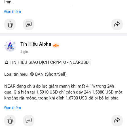
Iran.
- Các sàn bị cấm hoạt động, tài khoản bị khóa.
Đọc thêm
- Tác động: rủi ro cho thị trường crypto, tăng áp lực pháp lý.
#binancesquare
#cryptonews
#ofac
#ussanctions
#iran
$btc $eth
Tín Hiệu Alpha
#vlikevn
#titanbot
4 giờ
📰 Nguồn: Cointelegraph
🔮 TÍN HIỆU GIAO DỊCH CRYPTO - NEARUSDT
Loại tín hiệu: 🔴 BÁN (Short/Sell)
NEAR đang chịu áp lực giảm mạnh khi mất 4.1% trong 24h
qua. Giá hiện tại 1.5910 USD chỉ cách đáy 24h 1.5880 USD một
khoảng rất mỏng, trong khi đỉnh 1.6700 USD đã bị bỏ lại phía
sau. Biên độ dao động ngày đạt 4.9%, cho thấy phe bán đang
Đọc thêm
kiểm soát hoàn toàn. Khối lượng giao dịch 10.29 triệu NEAR
không đủ lớn để tạo lực đỡ, xác nhận xu hướng đi xuống đang
tiếp diễn.