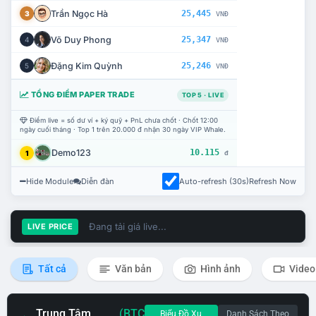
Trần Ngọc Hà
25,445
3
VNĐ
Võ Duy Phong
25,347
4
VNĐ
Đặng Kim Quỳnh
25,246
5
VNĐ
TỔNG ĐIỂM PAPER TRADE
TOP 5 · LIVE
Điểm live = số dư ví + ký quỹ + PnL chưa chốt · Chốt 12:00
ngày cuối tháng · Top 1 trên 20.000 đ nhận 30 ngày VIP Whale.
Demo123
10.115
1
đ
Hide Module
Diễn đàn
Auto-refresh (30s)
Refresh Now
Đang tải giá live...
LIVE PRICE
Tất cả
Văn bản
Hình ảnh
Video
Trung Tâm
(BTC
Biểu Đồ Xu
Danh Sách Theo