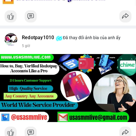
Redotpay1010
Đã thay đổi ảnh bìa của anh ấy
5 giờ