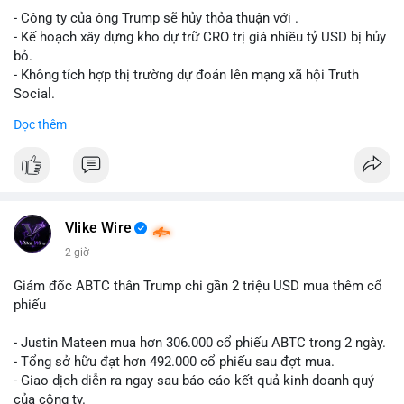
- Công ty của ông Trump sẽ hủy thỏa thuận với .
Lời khuyên cho nhà đầu tư nhỏ lẻ: Theo dõi xác nhận giao dịch
- Kế hoạch xây dựng kho dự trữ CRO trị giá nhiều tỷ USD bị hủy
và dòng tiền tiếp theo từ ví nguồn. Khối lượng này chưa đủ tạo
bỏ.
áp lực bán mạnh, nhưng nếu xuất hiện thêm 2-3 giao dịch
- Không tích hợp thị trường dự đoán lên mạng xã hội Truth
tương tự trong 24 giờ tới, khả năng cao là sóng điều chỉnh
Social.
ngắn hạn. Giữ tỷ trọng danh mục hợp lý, tránh FOMO mua đuổi
Đọc thêm
ở vùng giá hiện tại.
#binancesquare
#cryptonews
#cro
#trump
#truthsocial
#12dot1btc
#786kusd
#dichuyenvinuong
#khangcu64900
$cro
#mempoolbtc
#vlikevn
#titanbot
Vlike Wire
📰 Nguồn: Cointelegraph
2 giờ
Giám đốc ABTC thân Trump chi gần 2 triệu USD mua thêm cổ
phiếu
- Justin Mateen mua hơn 306.000 cổ phiếu ABTC trong 2 ngày.
- Tổng sở hữu đạt hơn 492.000 cổ phiếu sau đợt mua.
- Giao dịch diễn ra ngay sau báo cáo kết quả kinh doanh quý
của công ty.