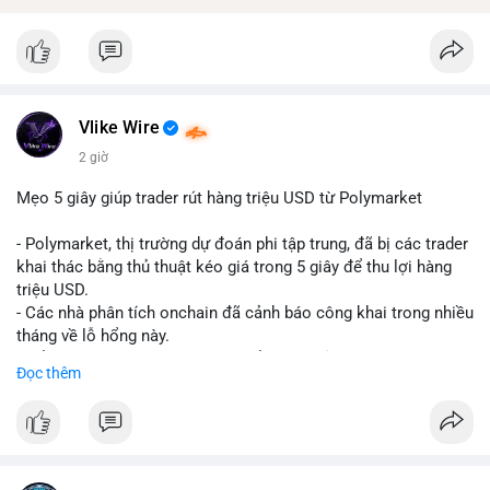
Vlike Wire
2 giờ
Mẹo 5 giây giúp trader rút hàng triệu USD từ Polymarket
- Polymarket, thị trường dự đoán phi tập trung, đã bị các trader
khai thác bằng thủ thuật kéo giá trong 5 giây để thu lợi hàng
triệu USD.
- Các nhà phân tích onchain đã cảnh báo công khai trong nhiều
tháng về lỗ hổng này.
- Để khắc phục, Polymarket chuyển sang sử dụng giá trung
Đọc thêm
bình theo thời gian (time-weighted prices), khiến việc đẩy giá
nhân tạo trở nên quá tốn kém.
- Động thái này nhằm bảo vệ tính toàn vẹn của thị trường và
ngăn chặn các hành vi thao túng.