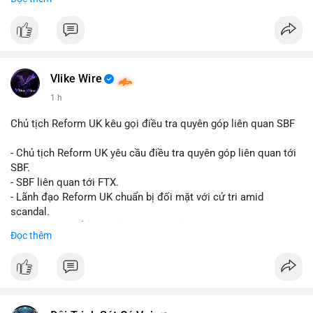
Đây là tín hiệu tích cực cho các nhà sản xuất, nhà phân phối và
nhà đầu tư trong ngành vật liệu xây dựng và hạ tầng.
Bạn đánh giá thế nào về tiềm năng của dòng sản phẩm ống
nhựa polyolefin trong tương lai?
Vlike Wire
1 h
Chủ tịch Reform UK kêu gọi điều tra quyên góp liên quan SBF
- Chủ tịch Reform UK yêu cầu điều tra quyên góp liên quan tới
SBF.
- SBF liên quan tới FTX.
- Lãnh đạo Reform UK chuẩn bị đối mặt với cử tri amid
scandal.
- Sự kiện có thể ảnh hưởng đến hình ảnh SBF và FTX.
Đọc thêm
- Không có thông tin tác động thị trường ngay lập tức.
#binancesquare
#cryptonews
#sbf
#ftx
#reformuk
$btc $eth