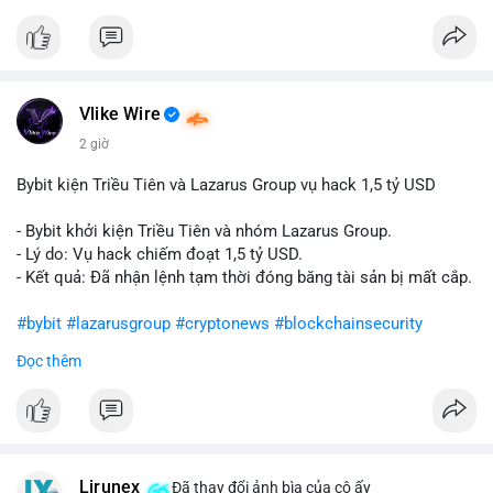
Vlike Wire
2 giờ
Bybit kiện Triều Tiên và Lazarus Group vụ hack 1,5 tỷ USD
- Bybit khởi kiện Triều Tiên và nhóm Lazarus Group.
- Lý do: Vụ hack chiếm đoạt 1,5 tỷ USD.
- Kết quả: Đã nhận lệnh tạm thời đóng băng tài sản bị mất cắp.
#bybit
#lazarusgroup
#cryptonews
#blockchainsecurity
Đọc thêm
$btc $eth
#vlikevn
#titanbot
📰 Nguồn: CoinDesk
Lirunex
Đã thay đổi ảnh bìa của cô ấy