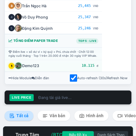
Trần Ngọc Hà
25,445
3
VNĐ
Võ Duy Phong
25,347
4
VNĐ
Đặng Kim Quỳnh
25,246
5
VNĐ
TỔNG ĐIỂM PAPER TRADE
TOP 5 · LIVE
Điểm live = số dư ví + ký quỹ + PnL chưa chốt · Chốt 12:00
ngày cuối tháng · Top 1 trên 20.000 đ nhận 30 ngày VIP Whale.
Demo123
10.115
1
đ
Hide Module
Diễn đàn
Auto-refresh (30s)
Refresh Now
Đang tải giá live...
LIVE PRICE
Tất cả
Văn bản
Hình ảnh
Video
Trung Tâm
(BTC
Biểu Đồ Xu
Danh Sách Theo