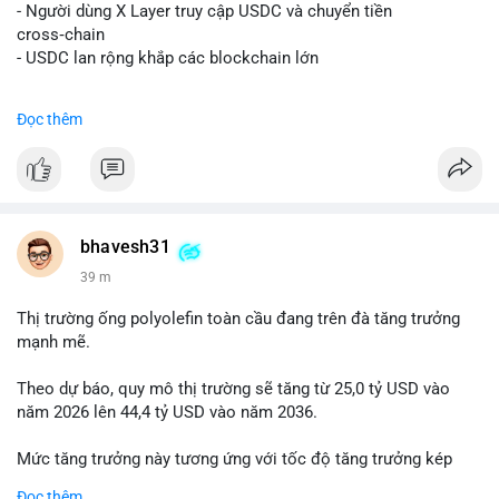
📰 Nguồn: Decrypt
- Người dùng X Layer truy cập USDC và chuyển tiền
cross‑chain
- USDC lan rộng khắp các blockchain lớn
#binancesquare
#cryptonews
#usdc
#okx
#xlayer
Đọc thêm
$usdc
#vlikevn
#titanbot
📰 Nguồn: Cointelegraph
bhavesh31
39 m
Thị trường ống polyolefin toàn cầu đang trên đà tăng trưởng
mạnh mẽ.
Theo dự báo, quy mô thị trường sẽ tăng từ 25,0 tỷ USD vào
năm 2026 lên 44,4 tỷ USD vào năm 2036.
Mức tăng trưởng này tương ứng với tốc độ tăng trưởng kép
hàng năm (CAGR) đạt 5,9% trong giai đoạn dự báo.
Đọc thêm