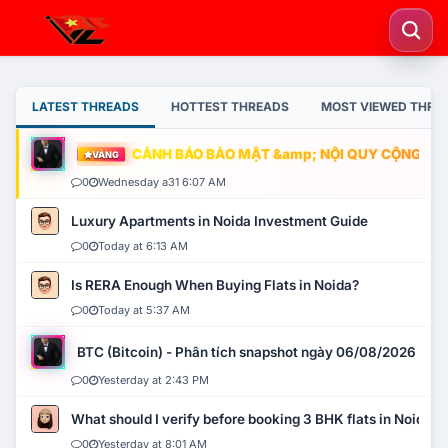
LATEST THREADS
HOTTEST THREADS
MOST VIEWED THRE
CẢNH BÁO BẢO MẬT &amp; NỘI QUY CỘNG ĐỒNG
VÀNG
0
Wednesday a31 6:07 AM
Luxury Apartments in Noida Investment Guide
0
Today at 6:13 AM
Is RERA Enough When Buying Flats in Noida?
0
Today at 5:37 AM
BTC (Bitcoin) - Phân tích snapshot ngày 06/08/2026
0
Yesterday at 2:43 PM
What should I verify before booking 3 BHK flats in Noida?
0
Yesterday at 8:01 AM