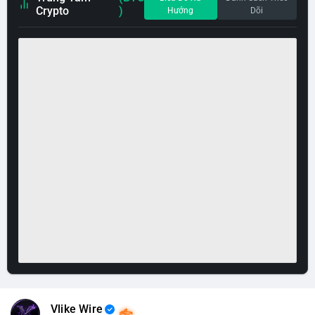
Crypto
)
Hướng
Dõi
Vlike Wire