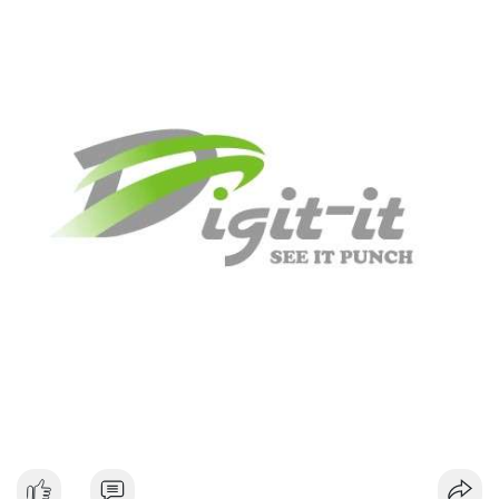
#dongtiencavoi