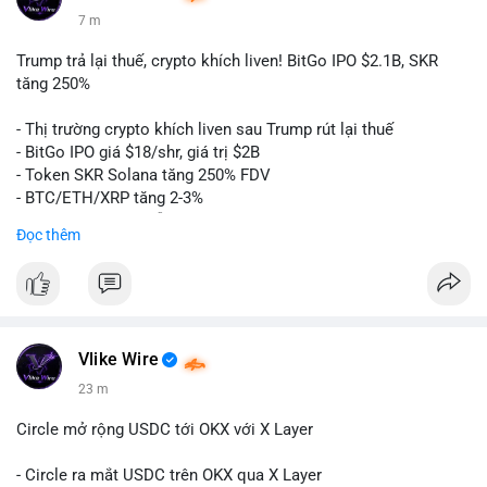
7 m
Trump trả lại thuế, crypto khích liven! BitGo IPO $2.1B, SKR
tăng 250%
- Thị trường crypto khích liven sau Trump rút lại thuế
- BitGo IPO giá $18/shr, giá trị $2B
- Token SKR Solana tăng 250% FDV
- BTC/ETH/XRP tăng 2-3%
- SKY/SAND/C+C dẫn đầu top movers
Đọc thêm
- US Senates chuẩn bị hành động Clarity Act
- HK phát hành giấy phép stablecoin
- Nga công nhận crypto là tài sản
- Saga EVM bị hack $7M
- Steak ’n Shake trả lương BTC
Vlike Wire
$btc
#btc
$eth
#eth
$sol
#sol
$xrp
#xrp
$sky
#sky
$sand
23 m
#sand
$skr
#skr
Circle mở rộng USDC tới OKX với X Layer
#vlikevn
#titanbot
- Circle ra mắt USDC trên OKX qua X Layer