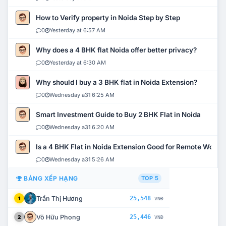
How to Verify property in Noida Step by Step
0
Yesterday at 6:57 AM
Why does a 4 BHK flat Noida offer better privacy?
0
Yesterday at 6:30 AM
Why should I buy a 3 BHK flat in Noida Extension?
0
Wednesday a31 6:25 AM
Smart Investment Guide to Buy 2 BHK Flat in Noida
0
Wednesday a31 6:20 AM
Is a 4 BHK Flat in Noida Extension Good for Remote Work?
0
Wednesday a31 5:26 AM
BẢNG XẾP HẠNG
TOP 5
Trần Thị Hương
25,548
1
VNĐ
Võ Hữu Phong
25,446
2
VNĐ