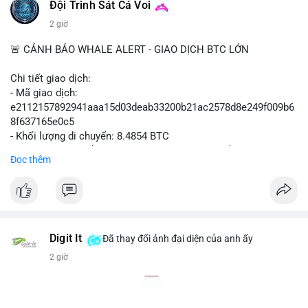
#polymarket
#cryptonews
#defi
#marketintegrity
Đội Trinh Sát Cá Voi
2 giờ
$btc $eth
🚨 CẢNH BÁO WHALE ALERT - GIAO DỊCH BTC LỚN
#vlikevn
#titanbot
Chi tiết giao dịch:
📰 Nguồn: CoinDesk
- Mã giao dịch:
e2112157892941aaa15d03deab33200b21ac2578d8e249f009b6
8f637165e0c5
- Khối lượng di chuyển: 8.4854 BTC
- Giá trị ước tính: $551,448.77 USD (theo thị giá $64,987.67
Đọc thêm
USD)
- Thời gian: 16:19:44 2026-08-07 UTC
Nhận định phân tích hành vi của Cá voi dựa trên giao dịch này
(ví dụ: chuyển dịch lượng lớn coin, gom hàng ví lạnh, áp lực
bán tiềm năng...) và tác động tâm lý thị trường.
Digit It
Đã thay đổi ảnh đại diện của anh ấy
2 giờ
Lời khuyên ngắn gọn cho nhà đầu tư nhỏ lẻ.
#8.4854BTC
#551kusd
#chuyenvilon
#mempoolbtc