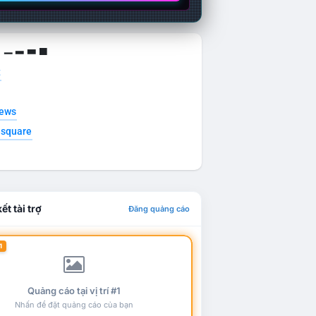
g ▁ ▂ ▃ ▄
t
news
esquare
ết tài trợ
Đăng quảng cáo
1
Quảng cáo tại vị trí #1
Nhấn để đặt quảng cáo của bạn