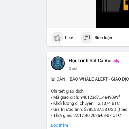
#ofacsanctions
#bitgoipo
#bybitlawsuit
Like
Bình luận
Đội Trinh Sát Cá Voi
2 giờ
🚨 CẢNH BÁO WHALE ALERT - GIAO DỊ
Chi tiết giao dịch:
- Mã giao dịch: 940123d7...4a49099f
- Khối lượng di chuyển: 12.1074 BTC
- Giá trị ước tính: $785,887.38 USD (theo
- Thời gian: 22:17:40 2026-08-07 UTC
Đọc thêm
Nhận định phân tích hành vi của Cá voi d