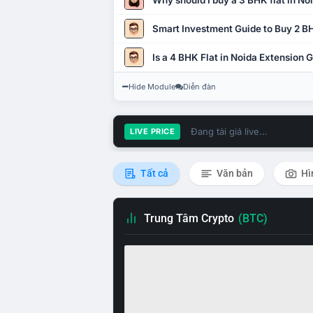
Why should I buy a 3 BHK flat in No
Smart Investment Guide to Buy 2 BH
Is a 4 BHK Flat in Noida Extension
Hide Module
Diễn đàn
Đang tải giá live...
LIVE PRICE
Tất cả
Văn bản
Hì
Trung Tâm Crypto
(BTC)