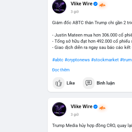
Vlike Wire
3 giờ
Giám đốc ABTC thân Trump chi gần 2 tr
- Justin Mateen mua hơn 306.000 cổ phi
- Tổng sở hữu đạt hơn 492.000 cổ phiếu
- Giao dịch diễn ra ngay sau báo cáo kết
#abtc
#cryptonews
#stockmarket
#trum
Đọc thêm
$btc $eth
Like
Bình luận
#vlikevn
#titanbot
📰 Nguồn: CoinDesk
Vlike Wire
3 giờ
Trump Media hủy hợp đồng CRO, quay lại