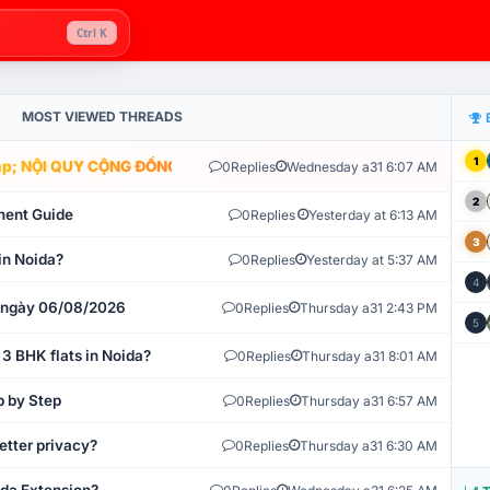
Ctrl K
MOST VIEWED THREADS
1
; NỘI QUY CỘNG ĐỒNG VLIKE.VN: HỆ THỐNG GIÁM SÁT TỰ ĐỘNG V
0
Replies
Wednesday a31 6:07 AM
2
ment Guide
0
Replies
Yesterday at 6:13 AM
3
in Noida?
0
Replies
Yesterday at 5:37 AM
4
t ngày 06/08/2026
0
Replies
Thursday a31 2:43 PM
5
 3 BHK flats in Noida?
0
Replies
Thursday a31 8:01 AM
p by Step
0
Replies
Thursday a31 6:57 AM
etter privacy?
0
Replies
Thursday a31 6:30 AM