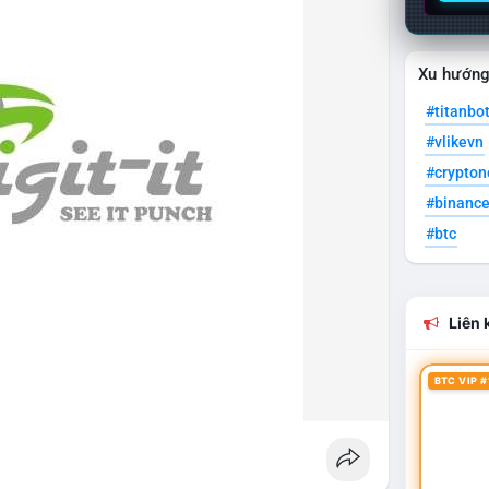
Xu hướn
#titanbo
#vlikevn
#crypto
#binanc
#btc
Liên k
BTC VIP #