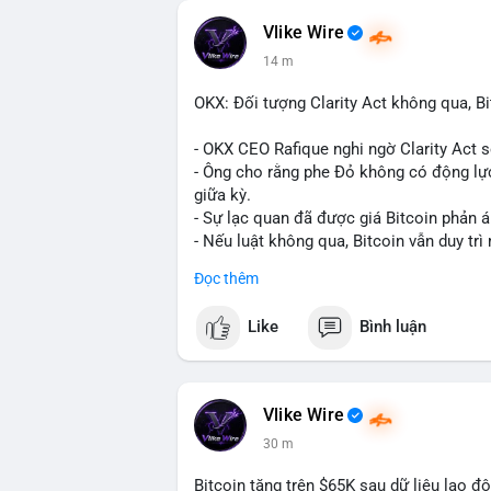
Vlike Wire
14 m
OKX: Đối tượng Clarity Act không qua, Bi
- OKX CEO Rafique nghi ngờ Clarity Act 
- Ông cho rằng phe Đỏ không có động lực
giữa kỳ.
- Sự lạc quan đã được giá Bitcoin phản á
- Nếu luật không qua, Bitcoin vẫn duy trì 
Đọc thêm
#binancesquare
#cryptonews
#btc
Like
Bình luận
$btc
#vlikevn
#titanbot
Vlike Wire
📰 Nguồn: CoinDesk
30 m
Bitcoin tăng trên $65K sau dữ liệu lao đ