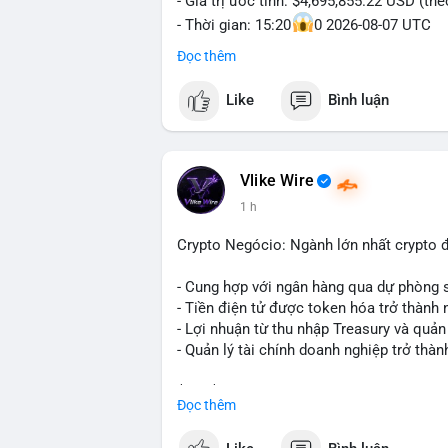
- Giá trị ước tính: $4,695,855.22 USD (th
- Thời gian: 15:20
0 2026-08-07 UTC
Đọc thêm
Nhận định phân tích hành vi của Cá voi d
triệu USD được dồn vào một giao dịch du
Like
Bình luận
không phải hành động phân tán nhỏ lẻ. N
hạn có thể gia tăng, ảnh hưởng đến tâm l
lạnh, đây là tín hiệu tích lũy dài hạn, ch
vì thoát ra.
Vlike Wire
1 h
Lời khuyên ngắn gọn cho nhà đầu tư nhỏ 
trong 24-48 giờ tới. Đừng vội hành động
Crypto Negócio: Ngành lớn nhất crypto đ
lẻ; hãy quan sát thêm các lệnh tiếp theo
chỉnh vị thế.
- Cung hợp với ngân hàng qua dự phòng 
- Tiền điện tử được token hóa trở thành 
#72dot2609btc
#4triệu7usd
#chuyểnvílạ
- Lợi nhuận từ thu nhập Treasury và quản 
- Quản lý tài chính doanh nghiệp trở thà
$btc $eth
Đọc thêm
#vlikevn
#titanbot