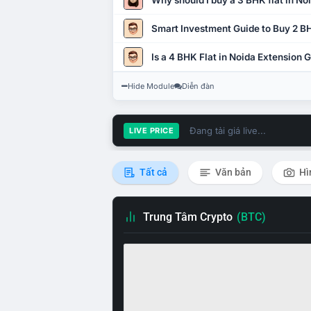
Why should I buy a 3 BHK flat in No
Smart Investment Guide to Buy 2 BH
Is a 4 BHK Flat in Noida Extension
Hide Module
Diễn đàn
Đang tải giá live...
LIVE PRICE
Tất cả
Văn bản
Hì
Trung Tâm Crypto
(BTC)