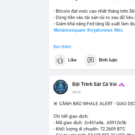
- Bitcoin đạt mức cao nhất tháng trên $6
- Dòng tiền vào tài sản rủi ro sau dữ li
- Giảm khả năng Fed tăng lãi suất làm dịu
#binancesquare
#cryptonews
#btc
$btc
Đọc thêm
#vlikevn
#titanbot
Like
Bình luận
📰 Nguồn: Cointelegraph
Đội Trinh Sát Cá Voi
1 h
🚨 CẢNH BÁO WHALE ALERT - GIAO DỊ
Chi tiết giao dịch:
- Mã giao dịch: 2c451a4a...65912e5b
- Khối lượng di chuyển: 72.2609 BTC