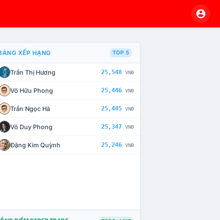
BẢNG XẾP HẠNG
TOP 5
Trần Thị Hương
25,548
VNĐ
À CHẾ TÀI XỬ LÝ VI PHẠM
Võ Hữu Phong
25,446
VNĐ
Trần Ngọc Hà
25,445
VNĐ
Võ Duy Phong
25,347
VNĐ
Đặng Kim Quỳnh
25,246
VNĐ