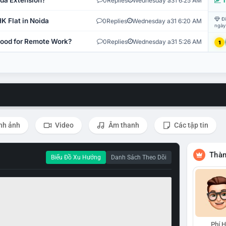
ida Extension?
0
Replies
Wednesday a31 6:25 AM
T
Đi
K Flat in Noida
0
Replies
Wednesday a31 6:20 AM
ngày
 Good for Remote Work?
0
Replies
Wednesday a31 5:26 AM
1
nh ảnh
Video
Âm thanh
Các tập tin
Thàn
Biểu Đồ Xu Hướng
Danh Sách Theo Dõi
Phí 