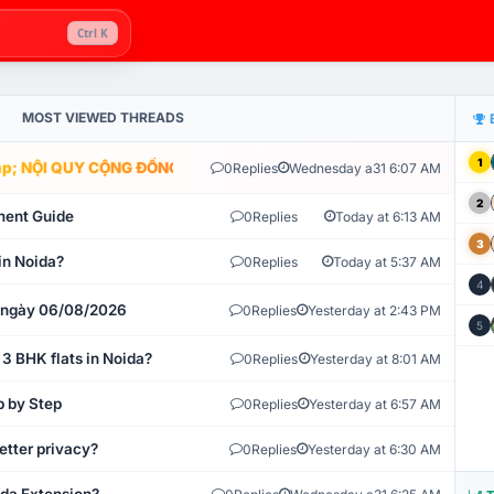
Ctrl K
MOST VIEWED THREADS
1
; NỘI QUY CỘNG ĐỒNG VLIKE.VN: HỆ THỐNG GIÁM SÁT TỰ ĐỘNG V
0
Replies
Wednesday a31 6:07 AM
2
ment Guide
0
Replies
Today at 6:13 AM
3
in Noida?
0
Replies
Today at 5:37 AM
4
t ngày 06/08/2026
0
Replies
Yesterday at 2:43 PM
5
 3 BHK flats in Noida?
0
Replies
Yesterday at 8:01 AM
p by Step
0
Replies
Yesterday at 6:57 AM
etter privacy?
0
Replies
Yesterday at 6:30 AM