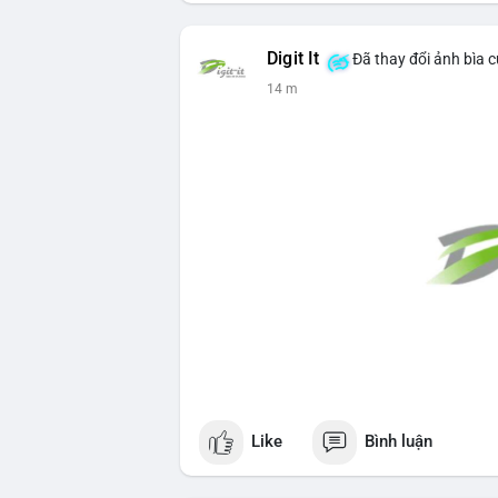
Digit It
Đã thay đổi ảnh bìa 
14 m
Like
Bình luận