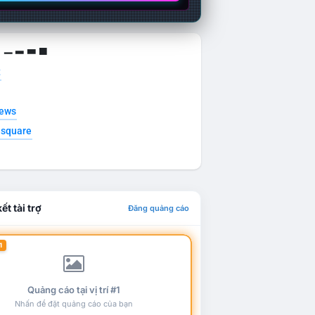
g ▁ ▂ ▃ ▄
t
news
esquare
ết tài trợ
Đăng quảng cáo
1
Quảng cáo tại vị trí #1
Nhấn để đặt quảng cáo của bạn