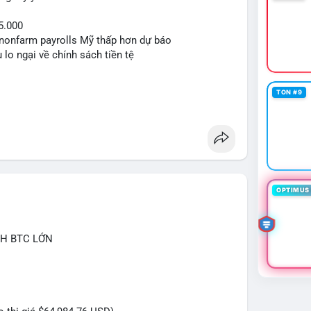
5.000
ệu nonfarm payrolls Mỹ thấp hơn dự báo
 lo ngại về chính sách tiền tệ
TON #9
OPTIMUS 
CH BTC LỚN