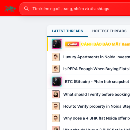
LATEST THREADS
HOTTEST THREADS
CẢNH BÁO BẢO MẬT &amp
VÀNG
Luxury Apartments in Noida Invest
Is RERA Enough When Buying Flats 
BTC (Bitcoin) - Phân tích snapsho
What should I verify before booking
How to Verify property in Noida Ste
Why does a 4 BHK flat Noida offer b