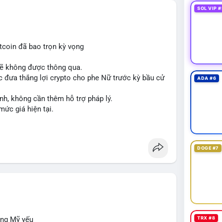
SOL VIP #
tcoin đã bao trọn kỳ vọng
sẽ không được thông qua.
 đưa thắng lợi crypto cho phe Nữ trước kỳ bầu cử
ADA #6
nh, không cần thêm hỗ trợ pháp lý.
mức giá hiện tại.
DOGE #7
ộng Mỹ yếu
TRX #8