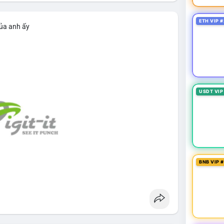
ETH VIP #
của anh ấy
USDT VIP
BNB VIP 