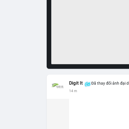
Digit It
Đã thay đổi ảnh đại d
14 m