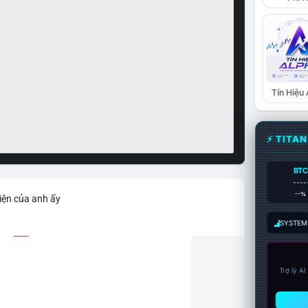
Tín Hiệu
⚡ TITA
BTC
----
--%
iện của anh ấy
SYSTEM:
Trợ lý A