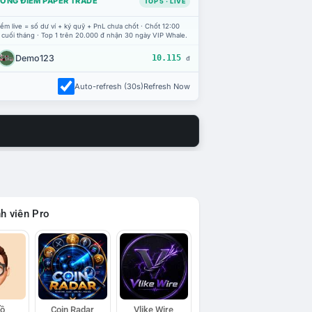
ỔNG ĐIỂM PAPER TRADE
TOP 5 · LIVE
ểm live = số dư ví + ký quỹ + PnL chưa chốt · Chốt 12:00
 cuối tháng · Top 1 trên 20.000 đ nhận 30 ngày VIP Whale.
Demo123
10.115
đ
Auto-refresh (30s)
Refresh Now
h viên Pro
Hồ
Coin Radar
Vlike Wire