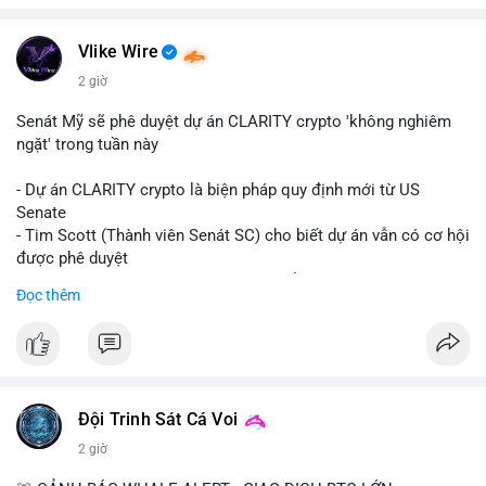
Vlike Wire
2 giờ
Senát Mỹ sẽ phê duyệt dự án CLARITY crypto 'không nghiêm
ngặt' trong tuần này
- Dự án CLARITY crypto là biện pháp quy định mới từ US
Senate
- Tim Scott (Thành viên Senát SC) cho biết dự án vẫn có cơ hội
được phê duyệt
- Bài toán chính là thời gian hạn chế để đưa dự án vào lịch
Đọc thêm
trình
- Có thể ảnh hưởng đến môi trường quy định crypto tại Mỹ
$btc $eth
#vlikevn
#titanbot
Đội Trinh Sát Cá Voi
2 giờ
📰 Nguồn: Cointelegraph