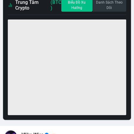
Trung Tâm
(BTC
Biểu Đồ Xu
Danh Sách Theo
Crypto
)
Hướng
Dõi