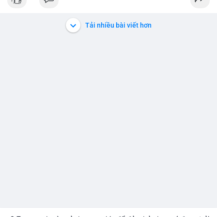
tích cực về sự nắm giữ dài hạn. Nếu chúng đổ vào sàn, hãy
chuẩn bị cho khả năng điều chỉnh ngắn hạn. Tránh hành động
vội vàng, hãy quan sát dòng tiền trong 24 giờ tới.
Tải nhiều bài viết hơn
#65btc
#vilanh
#aplucban
#btcmempool
#dongtiencavoi