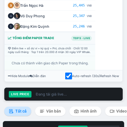
Trần Ngọc Hà
25,445
3
VNĐ
Võ Duy Phong
25,347
4
VNĐ
Đặng Kim Quỳnh
25,246
5
VNĐ
TỔNG ĐIỂM PAPER TRADE
TOP 5 · LIVE
Điểm live = số dư ví + ký quỹ + PnL chưa chốt · Chốt 12:00
ngày cuối tháng · Top 1 trên 20.000 đ nhận 30 ngày VIP Whale.
Chưa có thành viên giao dịch Paper trong tháng.
Hide Module
Diễn đàn
Auto-refresh (30s)
Refresh Now
Đang tải giá live...
LIVE PRICE
Tất cả
Văn bản
Hình ảnh
Video