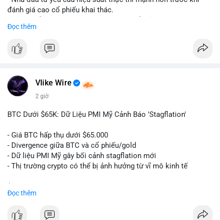
đánh giá cao cổ phiếu khai thác.
#59dot84btc
#dichuyenvilanh
#taicocautaisan
#btcusd64723
- Giá trị cổ phiếu khai thác Bitcoin có thể giảm do sự nghi ngờ.
Đọc thêm
#mempooltheodoi
- Thị trường cần thấy kết quả thực tế từ các dự án AI mới.
#binancesquare
#cryptonews
#btc
#bitcoin
#ai
#mining
$btc
Vlike Wire
#vlikevn
#titanbot
2 giờ
📰 Nguồn: Cointelegraph
BTC Dưới $65K: Dữ Liệu PMI Mỹ Cảnh Báo 'Stagflation'
- Giá BTC hấp thụ dưới $65.000
- Divergence giữa BTC và cổ phiếu/gold
- Dữ liệu PMI Mỹ gây bối cảnh stagflation mới
- Thị trường crypto có thể bị ảnh hưởng từ vĩ mô kinh tế
$btc
#btc
Đọc thêm
#vlikevn
#titanbot