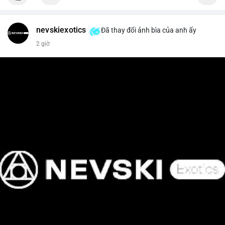
📰 Nguồn: Cointelegraph
nevskiexotics
Đã thay đổi ảnh bìa của anh ấy
2 giờ