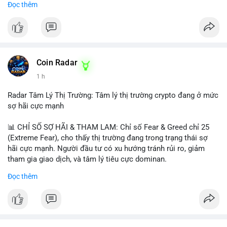
Đọc thêm
Lời khuyên ngắn gọn cho nhà đầu tư nhỏ lẻ:
#jpyc
#cryptonews
#web3
#japan
#blockchain
Nhà đầu tư nên theo dõi sát dòng tiền tiếp theo từ địa chỉ này.
Tránh hành động theo cảm xúc; hãy chờ xác nhận hướng đi của
$btc $eth
dòng tiền trước khi đưa ra quyết định vào lệnh, đồng thời đặt
lệnh dừng lỗ chặt chẽ để quản trị rủi ro trong bối cảnh thanh
#vlikevn
#titanbot
khoản mỏng.
Coin Radar
📰 Nguồn: CoinDesk
1 h
#25dot8btc
#dichuyen1_66trieuusd
#khangcu64556
#whalebtc
#theodoidongtien
Radar Tâm Lý Thị Trường: Tâm lý thị trường crypto đang ở mức
sợ hãi cực mạnh
📊 CHỈ SỐ SỢ HÃI & THAM LAM: Chỉ số Fear & Greed chỉ 25
(Extreme Fear), cho thấy thị trường đang trong trạng thái sợ
hãi cực mạnh. Người đầu tư có xu hướng tránh rủi ro, giảm
tham gia giao dịch, và tâm lý tiêu cực dominan.
Đọc thêm
📈 XU HƯỚNG TÌM KIẾM & THẢO LUẬN: Coin được tìm kiếm
nhiều nhất trên CoinGecko là Cash Cat (CASHCAT), Bitcoin
(BTC), Sui (SUI), Pudgy Penguins (PENGU). Trên Google Trends
Việt Nam, từ khóa như 'con riêng', 'phạm nhật minh anh' và 'tô
lâm' được nhắc đến nhiều, có thể phản ánh sự quan tâm đến