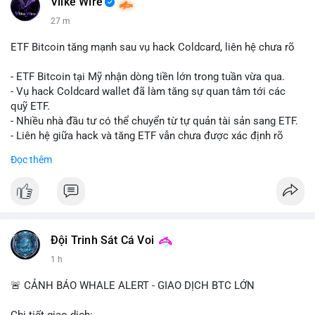
Vlike Wire
27 m
ETF Bitcoin tăng mạnh sau vụ hack Coldcard, liên hệ chưa rõ
- ETF Bitcoin tại Mỹ nhận dòng tiền lớn trong tuần vừa qua.
- Vụ hack Coldcard wallet đã làm tăng sự quan tâm tới các
quỹ ETF.
- Nhiều nhà đầu tư có thể chuyển từ tự quản tài sản sang ETF.
- Liên hệ giữa hack và tăng ETF vẫn chưa được xác định rõ
ràng.
Đọc thêm
#binancesquare
#cryptonews
#btc
#etf
$btc
#vlikevn
#titanbot
Đội Trinh Sát Cá Voi
1 h
📰 Nguồn: Cointelegraph
🚨 CẢNH BÁO WHALE ALERT - GIAO DỊCH BTC LỚN