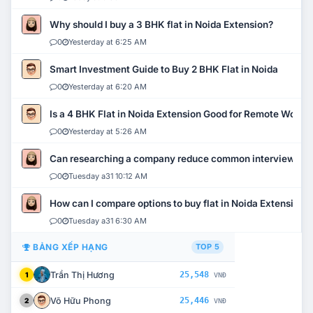
Why should I buy a 3 BHK flat in Noida Extension?
0
Yesterday at 6:25 AM
Smart Investment Guide to Buy 2 BHK Flat in Noida
0
Yesterday at 6:20 AM
Is a 4 BHK Flat in Noida Extension Good for Remote Work?
0
Yesterday at 5:26 AM
Can researching a company reduce common interview mi
0
Tuesday a31 10:12 AM
How can I compare options to buy flat in Noida Extension?
0
Tuesday a31 6:30 AM
BẢNG XẾP HẠNG
TOP 5
Trần Thị Hương
25,548
1
VNĐ
Võ Hữu Phong
25,446
2
VNĐ