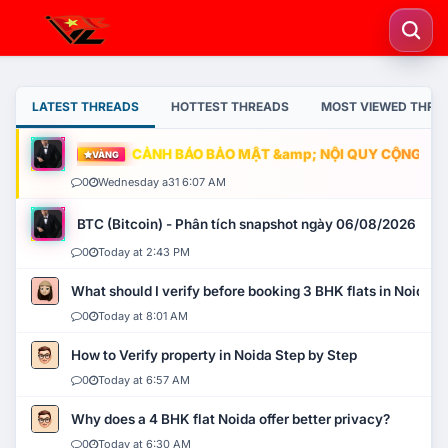
LATEST THREADS
HOTTEST THREADS
MOST VIEWED THRE
CẢNH BÁO BẢO MẬT &amp; NỘI QUY CỘNG ĐỒNG
VÀNG
0
Wednesday a31 6:07 AM
BTC (Bitcoin) - Phân tích snapshot ngày 06/08/2026
0
Today at 2:43 PM
What should I verify before booking 3 BHK flats in Noida?
0
Today at 8:01 AM
How to Verify property in Noida Step by Step
0
Today at 6:57 AM
Why does a 4 BHK flat Noida offer better privacy?
0
Today at 6:30 AM