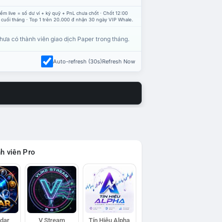
ểm live = số dư ví + ký quỹ + PnL chưa chốt · Chốt 12:00
 cuối tháng · Top 1 trên 20.000 đ nhận 30 ngày VIP Whale.
hưa có thành viên giao dịch Paper trong tháng.
Auto-refresh (30s)
Refresh Now
h viên Pro
adar
V Stream
Tín Hiệu Alpha