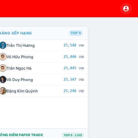
BẢNG XẾP HẠNG
TOP 5
Trần Thị Hương
25,548
VNĐ
À CHẾ TÀI XỬ LÝ VI PHẠM
Võ Hữu Phong
25,446
VNĐ
Trần Ngọc Hà
25,445
VNĐ
Võ Duy Phong
25,347
VNĐ
Đặng Kim Quỳnh
25,246
VNĐ
ỔNG ĐIỂM PAPER TRADE
TOP 5 · LIVE