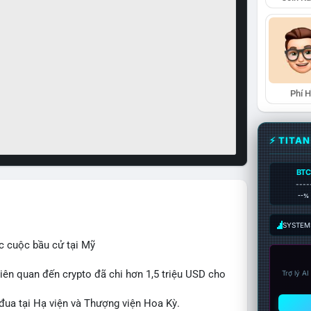
Phí 
⚡ TITA
BTC
----
--%
SYSTEM:
c cuộc bầu cử tại Mỹ
iên quan đến crypto đã chi hơn 1,5 triệu USD cho
Trợ lý A
 đua tại Hạ viện và Thượng viện Hoa Kỳ.