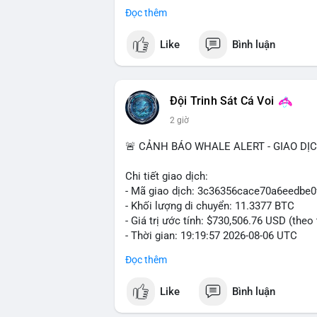
trong ngày khá rộng (5.6%), tạo điều kiệ
Đọc thêm
Khuyến nghị giao dịch cụ thể:
Like
Bình luận
- Vùng Entry: $6.4500 - $6.4800
- Mục tiêu chốt lời (Take Profit - TP): TP
- Cắt lỗ (Stop Loss - SL): $6.5800
Đội Trinh Sát Cá Voi
Lời khuyên quản trị vốn: Khối lượng lệnh
2 giờ
sau khi vào lệnh để bảo vệ tài khoản trư
🚨 CẢNH BÁO WHALE ALERT - GIAO DỊ
#shortavax
#avax6450
#bearishavax
#vu
Chi tiết giao dịch:
- Mã giao dịch: 3c36356cace70a6eedb
- Khối lượng di chuyển: 11.3377 BTC
- Giá trị ước tính: $730,506.76 USD (theo
- Thời gian: 19:19:57 2026-08-06 UTC
Đọc thêm
Giao dịch 11.3377 BTC trị giá hơn 730 
nhận. Mức khối lượng này nằm trong tầm
Like
Bình luận
phải dòng tiền tổ chức khổng lồ. Hành 
phản ánh hai kịch bản: hoặc cá voi đang