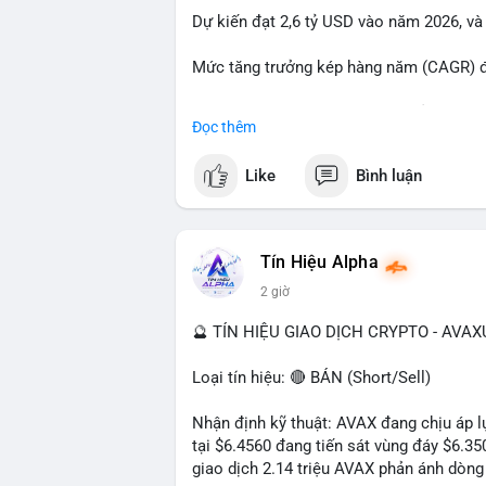
Dự kiến đạt 2,6 tỷ USD vào năm 2026, và
#23dot14btc
#chuyenvilanh
#aplucban
#
Mức tăng trưởng kép hàng năm (CAGR) đạ
Đây là cơ hội lớn cho các nhà sản xuất v
Đọc thêm
#geo
#ai
#automotive
#marketgrowth
#
Like
Bình luận
Tín Hiệu Alpha
2 giờ
🔮 TÍN HIỆU GIAO DỊCH CRYPTO - AVA
Loại tín hiệu: 🔴 BÁN (Short/Sell)
Nhận định kỹ thuật: AVAX đang chịu áp lự
tại $6.4560 đang tiến sát vùng đáy $6.3
giao dịch 2.14 triệu AVAX phản ánh dòng 