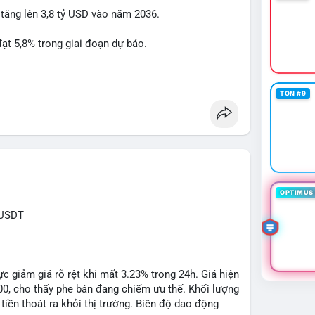
 tăng lên 3,8 tỷ USD vào năm 2036.
btcmempool
#1point49trieuusd
t 5,8% trong giai đoạn dự báo.
à nhà đầu tư trong lĩnh vực công nghệ ô tô.
TON #9
powertrain
OPTIMUS 
XUSDT
c giảm giá rõ rệt khi mất 3.23% trong 24h. Giá hiện
500, cho thấy phe bán đang chiếm ưu thế. Khối lượng
tiền thoát ra khỏi thị trường. Biên độ dao động