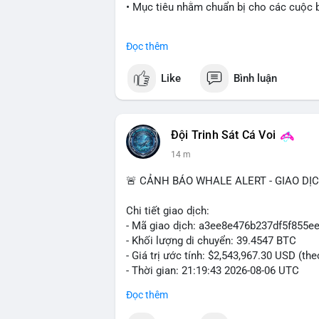
• Mục tiêu nhằm chuẩn bị cho các cuộc b
#cryptonews
#politics
#usa
#binancesq
Đọc thêm
$btc $eth
Like
Bình luận
#vlikevn
#titanbot
📰 Nguồn: Cointelegraph
Đội Trinh Sát Cá Voi
14 m
🚨 CẢNH BÁO WHALE ALERT - GIAO DỊ
Chi tiết giao dịch:
- Mã giao dịch: a3ee8e476b237df5f85
- Khối lượng di chuyển: 39.4547 BTC
- Giá trị ước tính: $2,543,967.30 USD (th
- Thời gian: 21:19:43 2026-08-06 UTC
Đọc thêm
Nhận định phân tích:
Khối lượng 39.45 BTC tương đương hơn 