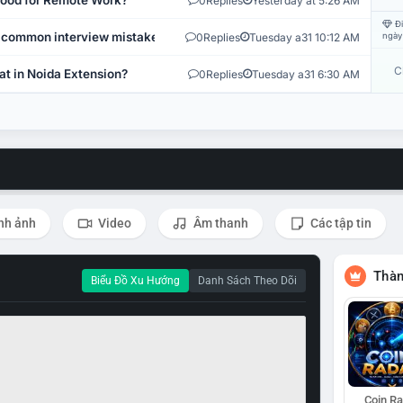
 Good for Remote Work?
0
Replies
Yesterday at 5:26 AM
Đi
 common interview mistakes?
0
Replies
Tuesday a31 10:12 AM
ngày
C
at in Noida Extension?
0
Replies
Tuesday a31 6:30 AM
nh ảnh
Video
Âm thanh
Các tập tin
Thàn
Biểu Đồ Xu Hướng
Danh Sách Theo Dõi
Coin R