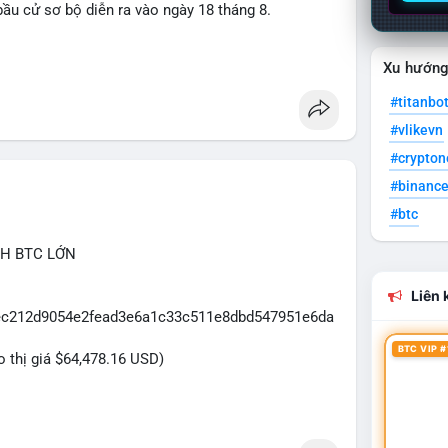
ầu cử sơ bộ diễn ra vào ngày 18 tháng 8.
uare
Xu hướn
#titanbo
#vlikevn
#crypto
#binanc
#btc
CH BTC LỚN
Liên k
5eec212d9054e2fead3e6a1c33c511e8dbd547951e6da
BTC VIP #
eo thị giá $64,478.16 USD)
2.5 triệu USD được phát hiện trong mempool cho