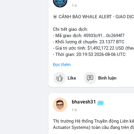
1 h
🚨 CẢNH BÁO WHALE ALERT - GIAO DỊ
Chi tiết giao dịch:
- Mã giao dịch: 45933c91...0c2694f7
- Khối lượng di chuyển: 23.1377 BTC
- Giá trị ước tính: $1,492,172.22 USD (th
- Thời gian: 20:19:53 2026-08-06 UTC
Đọc thêm
Nhận định phân tích hành vi của Cá voi 
đương gần 1.5 triệu USD được di chuyển 
Like
Bình luận
tiền đáng chú ý nhưng chưa đến mức gây 
đang tái phân bổ tài sản giữa các ví nó
hiện lệnh mua/bán lớn. Với tỷ giá hiện tạ
áp lực bán ngắn hạn có thể xuất hiện, tạ
bhavesh31
1 h
Lời khuyên ngắn gọn cho nhà đầu tư nhỏ l
địa chỉ ví nguồn trong 24 giờ tới. Nếu thấ
Thị trường Hệ thống Truyền động Liên kế
trọng đòn bẩy. Ngược lại, nếu BTC được ch
Actuator Systems) toàn cầu đang trên đ
tích cực.