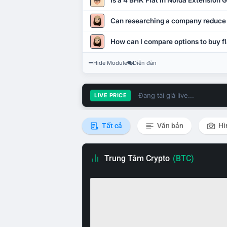
Is a 4 BHK Flat in Noida Extension
Can researching a company reduce
How can I compare options to buy fl
Hide Module
Diễn đàn
Đang tải giá live...
LIVE PRICE
Tất cả
Văn bản
Hì
Trung Tâm Crypto
(BTC)