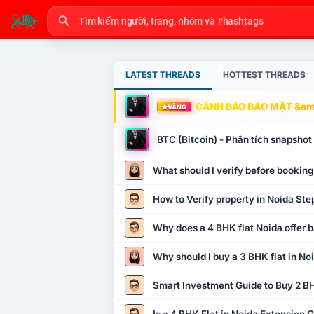
LATEST THREADS
HOTTEST THREADS
CẢNH BÁO BẢO MẬT &amp
VÀNG
BTC (Bitcoin) - Phân tích snapsho
What should I verify before booking
How to Verify property in Noida Ste
Why does a 4 BHK flat Noida offer b
Why should I buy a 3 BHK flat in No
Smart Investment Guide to Buy 2 BH