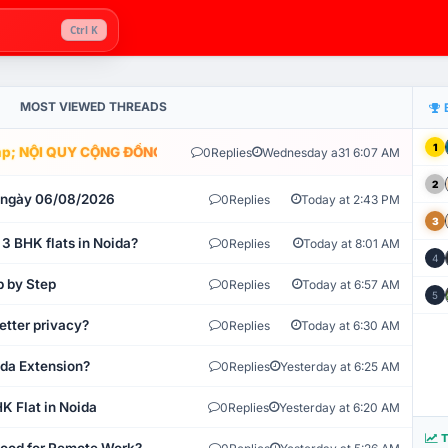
Ctrl K
MOST VIEWED THREADS
1
; NỘI QUY CỘNG ĐỒNG VLIKE.VN: HỆ THỐNG GIÁM SÁT TỰ ĐỘNG V
0
Replies
Wednesday a31 6:07 AM
2
t ngày 06/08/2026
0
Replies
Today at 2:43 PM
3
 3 BHK flats in Noida?
0
Replies
Today at 8:01 AM
4
p by Step
0
Replies
Today at 6:57 AM
5
etter privacy?
0
Replies
Today at 6:30 AM
ida Extension?
0
Replies
Yesterday at 6:25 AM
K Flat in Noida
0
Replies
Yesterday at 6:20 AM
T